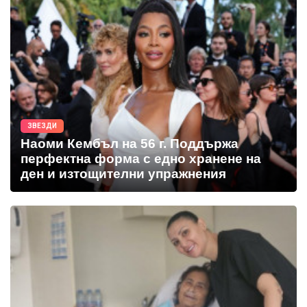
ЗВЕЗДИ
Наоми Кембъл на 56 г. Поддържа
перфектна форма с едно хранене на
ден и изтощителни упражнения