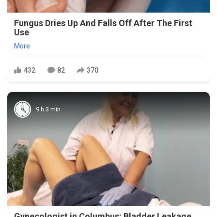
Fungus Dries Up And Falls Off After The First
Use
More
432
82
370
9 h 3 min
Gynecologist in Columbus: Bladder Leakage