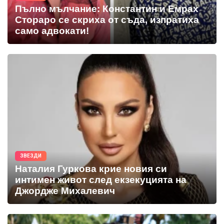
Пълно мълчание: Константин и Емрах
Стораро се скриха от съда, изпратиха
само адвокати!
ЗВЕЗДИ
Наталия Гуркова крие новия си
интимен живот след екзекуцията на
Джордже Михалевич