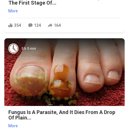
The First Stage Of...
More
354
124
164
5 h 5 min
Fungus Is A Parasite, And It Dies From A Drop
Of Plain...
More