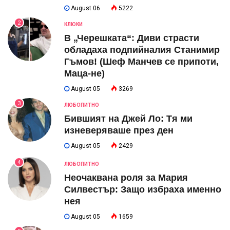
August 06
5222
2
КЛЮКИ
В „Черешката“: Диви страсти
обладаха подпийналия Станимир
Гъмов! (Шеф Манчев се припоти,
Маца-не)
August 05
3269
3
ЛЮБОПИТНО
Бившият на Джей Ло: Тя ми
изневеряваше през ден
August 05
2429
4
ЛЮБОПИТНО
Неочаквана роля за Мария
Силвестър: Защо избраха именно
нея
August 05
1659