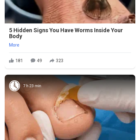
5 Hidden Signs You Have Worms Inside Your
Body
More
181
49
323
7 h 23 min