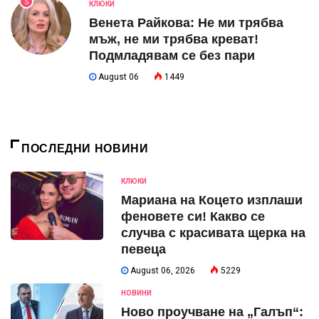
5
КЛЮКИ
Венета Райкова: Не ми трябва
мъж, не ми трябва креват!
Подмладявам се без пари
August 06
1449
ПОСЛЕДНИ НОВИНИ
КЛЮКИ
Мариана на Коцето изплаши
феновете си! Какво се
случва с красивата щерка на
певеца
August 06, 2026
5229
НОВИНИ
Ново проучване на „Галъп“: