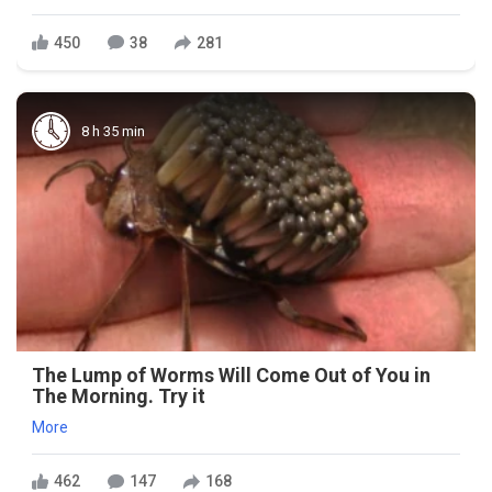
450
38
281
8 h 35 min
The Lump of Worms Will Come Out of You in
The Morning. Try it
More
462
147
168