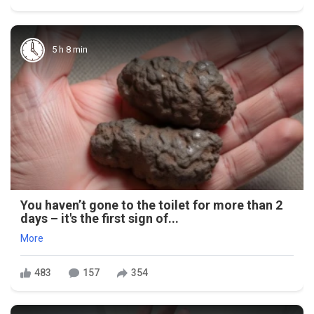
5 h 8 min
You haven’t gone to the toilet for more than 2
days – it's the first sign of...
More
483
157
354