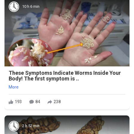
10 h 6 min
These Symptoms Indicate Worms Inside Your
Body! The first symptom is ..
More
193
84
238
2 h 52 min