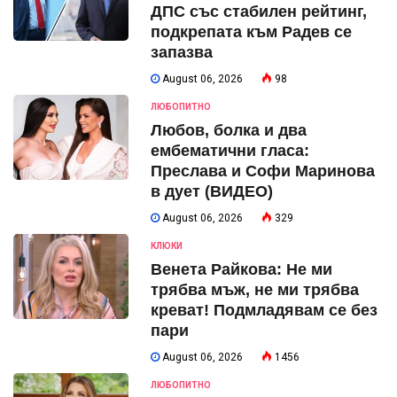
ДПС със стабилен рейтинг,
подкрепата към Радев се
запазва
August 06, 2026
98
ЛЮБОПИТНО
Любов, болка и два
ембематични гласа:
Преслава и Софи Маринова
в дует (ВИДЕО)
August 06, 2026
329
КЛЮКИ
Венета Райкова: Не ми
трябва мъж, не ми трябва
креват! Подмладявам се без
пари
August 06, 2026
1456
ЛЮБОПИТНО