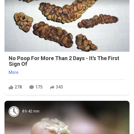
No Poop For More Than 2 Days - It's The First
Sign Of
More
278
175
343
8 h 42 min