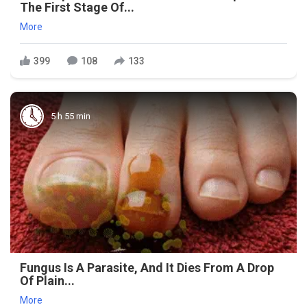
The First Stage Of...
More
399
108
133
5 h 55 min
Fungus Is A Parasite, And It Dies From A Drop
Of Plain...
More