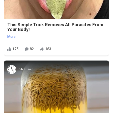
This Simple Trick Removes All Parasites From
Your Body!
More
175
82
183
5 h 45 min