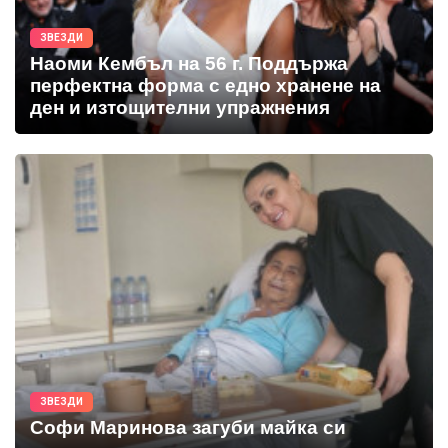
ЗВЕЗДИ
Наоми Кембъл на 56 г. Поддържа
перфектна форма с едно хранене на
ден и изтощителни упражнения
ЗВЕЗДИ
Софи Маринова загуби майка си