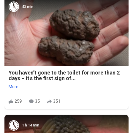
43 min
You haven’t gone to the toilet for more than 2
days – it's the first sign of...
More
259
35
351
1 h 14 min