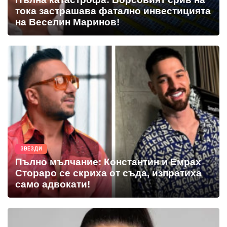
тока застрашава фатално инвестицията
на Веселин Маринов!
ЗВЕЗДИ
Пълно мълчание: Константин и Емрах
Стораро се скриха от съда, изпратиха
само адвокати!