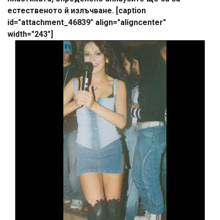
естественото й излъчване. [caption
id="attachment_46839" align="aligncenter"
width="243"]