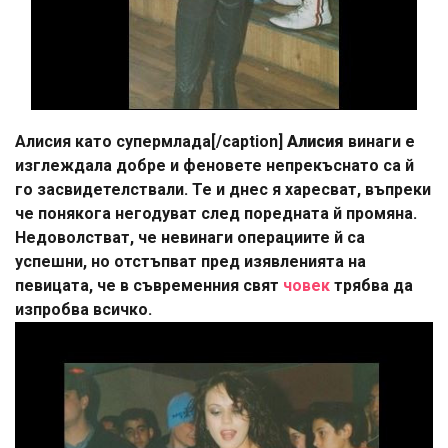
Алисия като супермлада[/caption]
Алисия
винаги е
изглеждала добре и феновете непрекъснато са й
го засвидетелствали. Те и днес я харесват, въпреки
че понякога негодуват след поредната й промяна.
Недоволстват, че невинаги операциите й са
успешни, но отстъпват пред изявленията на
певицата, че в съвременния свят
човек
трябва да
изпробва всичко.