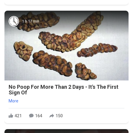
1 h 17 min
No Poop For More Than 2 Days - It's The First
Sign Of
More
421
164
150