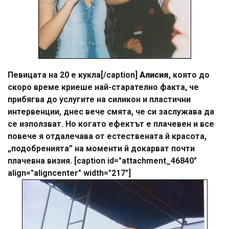
Певицата на 20 е кукла[/caption]
Алисия
, която до
скоро време криеше най-старателно факта, че
прибягва до услугите на силикон и пластични
интервенции, днес вече смята, че си заслужава да
се използват. Но когато ефектът е плачевен и все
повече я отдалечава от естествената й красота,
„подобренията” на моменти й докарват почти
плачевна визия. [caption id="attachment_46840"
align="aligncenter" width="217"]