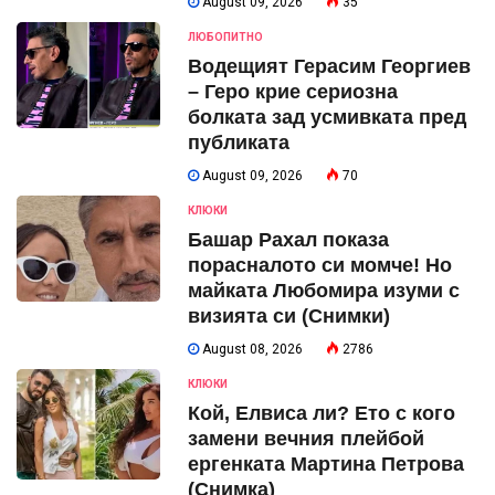
August 09, 2026
35
ЛЮБОПИТНО
Водещият Герасим Георгиев
– Геро крие сериозна
болката зад усмивката пред
публиката
August 09, 2026
70
КЛЮКИ
Башар Рахал показа
порасналото си момче! Но
майката Любомира изуми с
визията си (Снимки)
August 08, 2026
2786
КЛЮКИ
Кой, Елвиса ли? Ето с кого
замени вечния плейбой
ергенката Мартина Петрова
(Снимка)