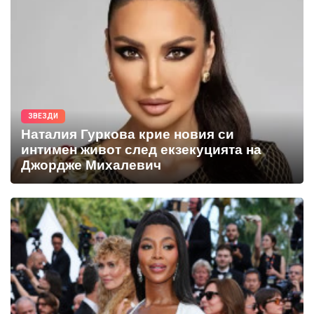
ЗВЕЗДИ
Наталия Гуркова крие новия си
интимен живот след екзекуцията на
Джордже Михалевич