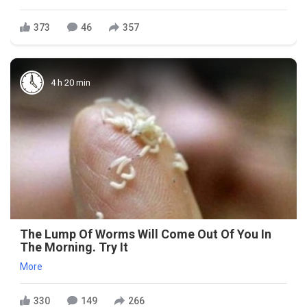
373
46
357
4 h 20 min
The Lump Of Worms Will Come Out Of You In
The Morning. Try It
More
330
149
266