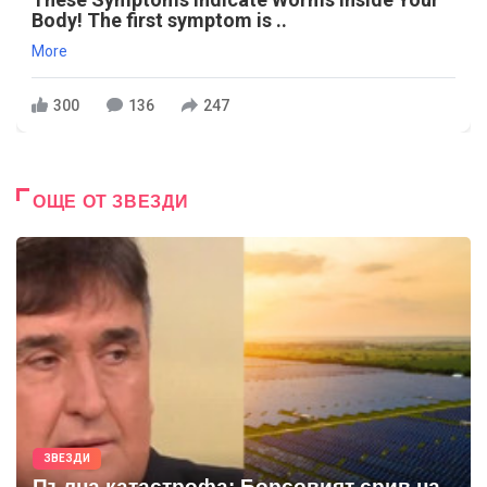
Body! The first symptom is ..
More
300
136
247
ОЩЕ ОТ ЗВЕЗДИ
ЗВЕЗДИ
Пълна катастрофа: Борсовият срив на