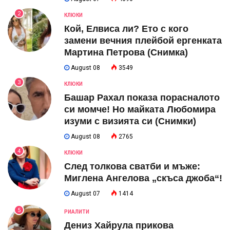
2
КЛЮКИ
Кой, Елвиса ли? Ето с кого
замени вечния плейбой ергенката
Мартина Петрова (Снимка)
August 08
3549
3
КЛЮКИ
Башар Рахал показа порасналото
си момче! Но майката Любомира
изуми с визията си (Снимки)
August 08
2765
4
КЛЮКИ
След толкова сватби и мъже:
Миглена Ангелова „скъса джоба“!
August 07
1414
5
РИАЛИТИ
Дениз Хайрула прикова