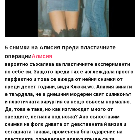
5 снимки на Алисия преди пластичните
операции
Алисия
вероятно съжалява за пластичните експерименти
по себе си. Защото преди тях е изглеждала просто
перфектно и това се вижда от нейни снимки от
преди десет години, видя Клюки.ws.
Алисия
винаги
е твърдяла, че в днешния модерен свят силиконът
и пластичната хирургия са нещо съвсем нормално.
Да, това е така, но как изглеждат много от
звездите, легнали под ножа? Ако съпоставим
снимки на фолк дивата от девствената й визия и
сегашната такава, променена благодарение на
пластиката, определено аплаузите ще са за