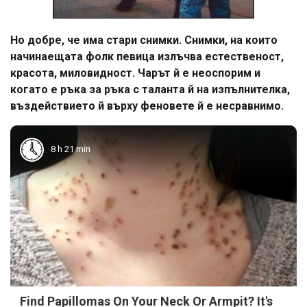
Но добре, че има стари снимки. Снимки, на които
начинаещата фолк певица излъчва естественост,
красота, миловидност. Чарът й е неоспорим и
когато е ръка за ръка с таланта й на изпълнителка,
въздействието й върху феновете й е несравнимо.
8 h 21 min
Find Papillomas On Your Neck Or Armpit? It's