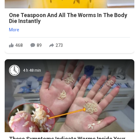
One Teaspoon And All The Worms In The Body
Die Instantly
More
468
89
273
4 h 48 min
These Symptoms Indicate Worms Inside Your