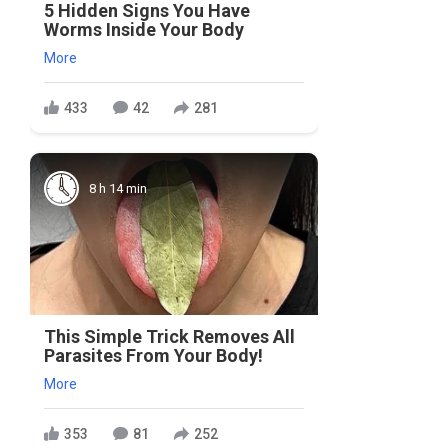
5 Hidden Signs You Have
Worms Inside Your Body
More
433
42
281
8 h 14 min
This Simple Trick Removes All
Parasites From Your Body!
More
353
81
252