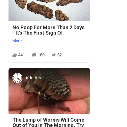
No Poop For More Than 2 Days
- It's The First Sign Of
More
441
180
82
10 h 15 min
The Lump of Worms Will Come
Out of You in The Morning. Try