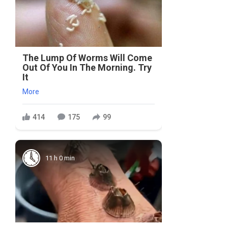
The Lump Of Worms Will Come
Out Of You In The Morning. Try
It
More
414
175
99
11 h 0 min