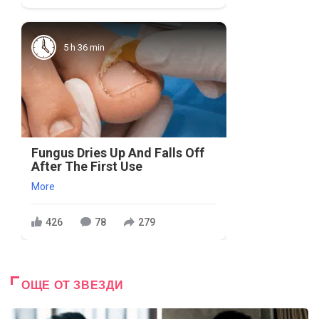
5 h 36 min
Fungus Dries Up And Falls Off
After The First Use
More
426
78
279
ОЩЕ ОТ ЗВЕЗДИ