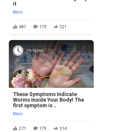
it
More
487
179
321
7 h 12 min
These Symptoms Indicate
Worms Inside Your Body! The
first symptom is ..
More
271
179
314