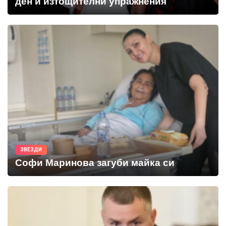
ден и изтощителни упражнения
ЗВЕЗДИ
Софи Маринова загуби майка си