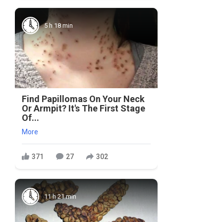
5 h 18 min
Find Papillomas On Your Neck
Or Armpit? It's The First Stage
Of...
More
371
27
302
11 h 21 min