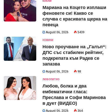
КЛЮКИ
Мариана на Коцето изплаши
феновете си! Какво се
случва с красивата щерка на
певеца
August 06, 2026
5439
НОВИНИ
Ново проучване на „Галъп“:
ДПС със стабилен рейтинг,
подкрепата към Радев се
запазва
August 06, 2026
98
ЛЮБОПИТНО
Любов, болка и два
ембематични гласа:
Преслава и Софи Маринова
в дует (ВИДЕО)
August 06, 2026
364