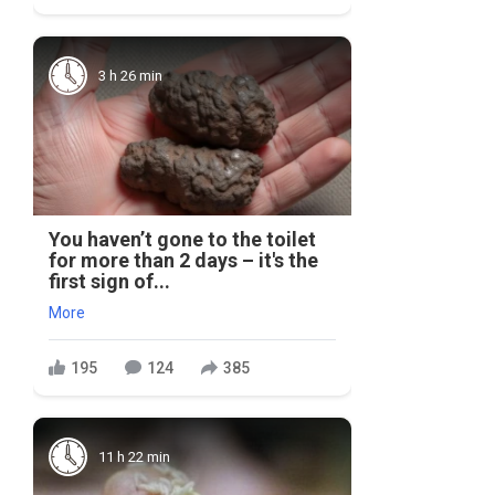
3 h 26 min
You haven’t gone to the toilet
for more than 2 days – it's the
first sign of...
More
195
124
385
11 h 22 min