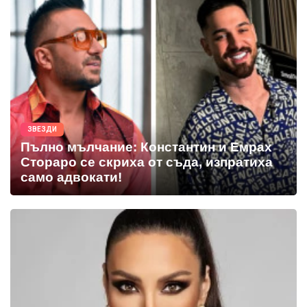
ЗВЕЗДИ
Пълно мълчание: Константин и Емрах
Стораро се скриха от съда, изпратиха
само адвокати!