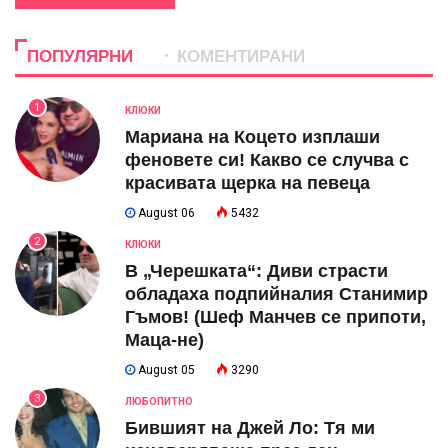
ПОПУЛЯРНИ
КОМЕНТИРАНИ
1
КЛЮКИ
Мариана на Коцето изплаши
феновете си! Какво се случва с
красивата щерка на певеца
August 06
5432
2
КЛЮКИ
В „Черешката“: Диви страсти
обладаха подпийналия Станимир
Гъмов! (Шеф Манчев се припоти,
Маца-не)
August 05
3290
3
ЛЮБОПИТНО
Бившият на Джей Ло: Тя ми