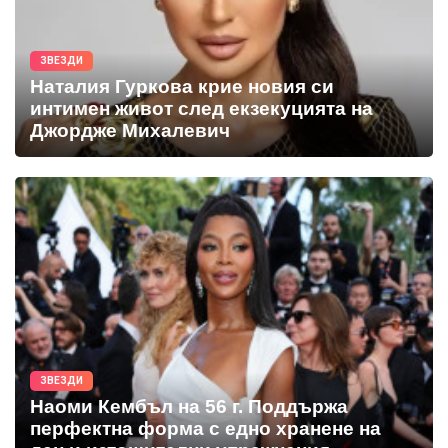
ЗВЕЗДИ
Наталия Гуркова крие новия си
интимен живот след екзекуцията на
Джордже Михалевич
ЗВЕЗДИ
Наоми Кембъл на 56 г. Поддържа
перфектна форма с едно хранене на