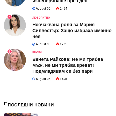
изневеряваше през ден
August 05
2464
4
ЛЮБОПИТНО
Неочаквана роля за Мария
Силвестър: Защо избраха именно
нея
August 05
1701
5
КЛЮКИ
Венета Райкова: Не ми трябва
мъж, не ми трябва креват!
Подмладявам се без пари
August 06
1498
ПОСЛЕДНИ НОВИНИ