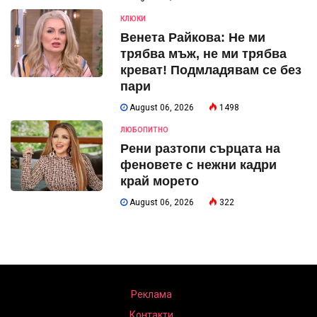
КЛЮКИ
Венета Райкова: Не ми
трябва мъж, не ми трябва
креват! Подмладявам се без
пари
August 06, 2026
1498
ЛЮБОПИТНО
Рени разтопи сърцата на
феновете с нежни кадри
край морето
August 06, 2026
322
Реклама
Контакти