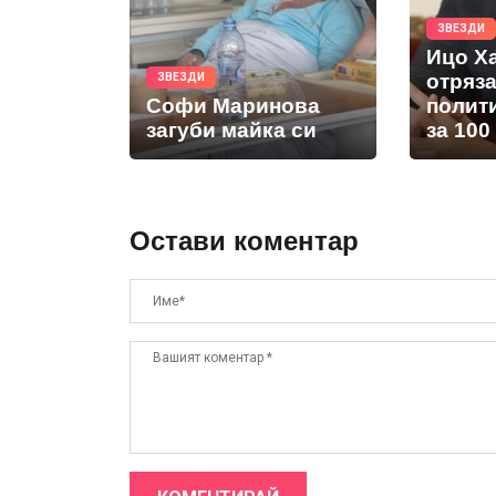
ЗВЕЗДИ
Ицо Х
отряз
ЗВЕЗДИ
Софи Маринова
полит
загуби майка си
за 100
Остави коментар