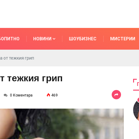
БОПИТНО
НОВИНИ
ШОУБИЗНЕС
МИСТЕРИИ
а от тежкия грип
т тежкия грип
0 Коментара
469