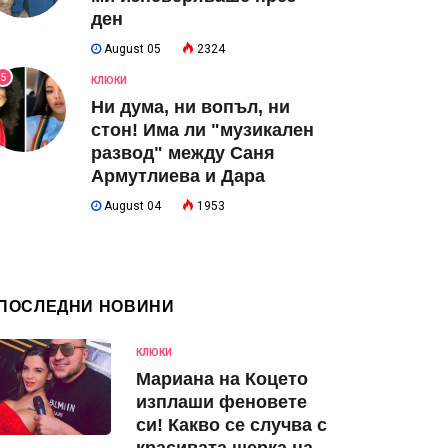
ден
August 05
2324
5
КЛЮКИ
Ни дума, ни вопъл, ни
стон! Има ли "музикален
развод" между Саня
Армутлиева и Дара
August 04
1953
ПОСЛЕДНИ НОВИНИ
КЛЮКИ
Мариана на Коцето
изплаши феновете
си! Какво се случва с