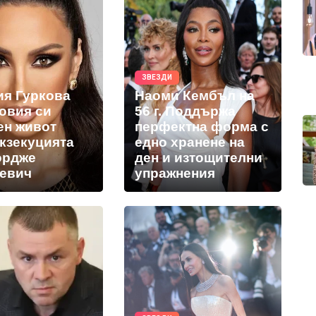
ЗВЕЗДИ
ия Гуркова
Наоми Кембъл на
новия си
56 г. Поддържа
ен живот
перфектна форма с
екзекуцията
едно хранене на
ордже
ден и изтощителни
евич
упражнения