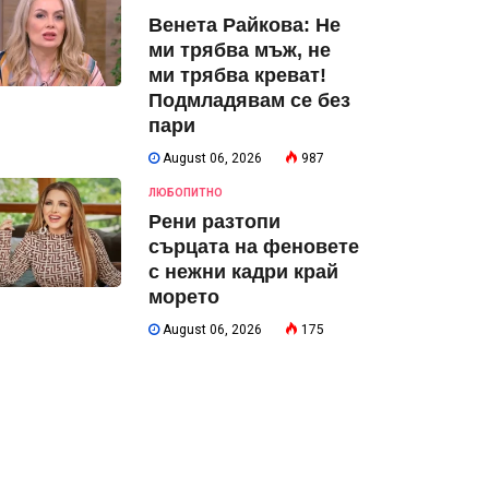
Венета Райкова: Не
ми трябва мъж, не
ми трябва креват!
Подмладявам се без
пари
August 06, 2026
987
ЛЮБОПИТНО
Рени разтопи
сърцата на феновете
с нежни кадри край
морето
August 06, 2026
175