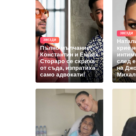
ЗВЕЗДИ
Натал
ЗВЕЗДИ
Пълно мълчание:
крие 
Константин и Емрах
интим
Стораро се скриха
след 
от съда, изпратиха
на Дж
само адвокати!
Михал