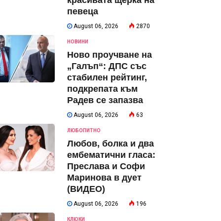
красивата щерка на
певеца
August 06, 2026
2870
НОВИНИ
Ново проучване на
„Галъп“: ДПС със
стабилен рейтинг,
подкрепата към
Радев се запазва
August 06, 2026
63
ЛЮБОПИТНО
Любов, болка и два
ембематични гласа:
Преслава и Софи
Маринова в дует
(ВИДЕО)
August 06, 2026
196
КЛЮКИ