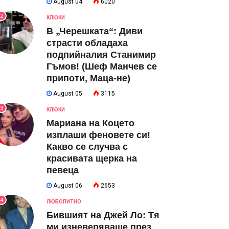
August 04
6020
2
КЛЮКИ
В „Черешката“: Диви
страсти обладаха
подпийналия Станимир
Гъмов! (Шеф Манчев се
припоти, Маца-не)
August 05
3115
3
КЛЮКИ
Мариана на Коцето
изплаши феновете си!
Какво се случва с
красивата щерка на
певеца
August 06
2653
4
ЛЮБОПИТНО
Бившият на Джей Ло: Тя
ми изневеряваше през