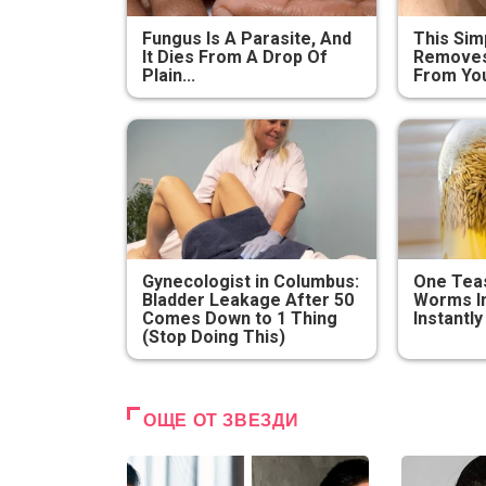
Fungus Is A Parasite, And
This Sim
It Dies From A Drop Of
Removes 
Plain...
From You
Gynecologist in Columbus:
One Teas
Bladder Leakage After 50
Worms In
Comes Down to 1 Thing
Instantly
(Stop Doing This)
ОЩЕ ОТ ЗВЕЗДИ