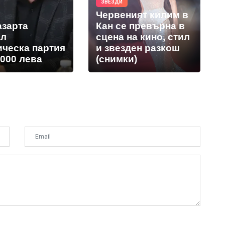
ЗВЕЗДИ
Червеният килим в
азарта
Кан се превърна в
ал
сцена на кино, стил
ическа партия
и звезден разкош
 000 лева
(снимки)