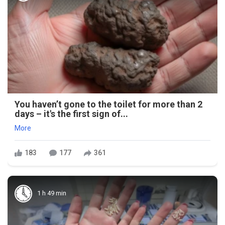
You haven’t gone to the toilet for more than 2
days – it's the first sign of...
More
183
177
361
1 h 49 min