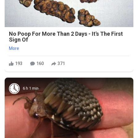
No Poop For More Than 2 Days - It's The First
Sign Of
More
193
160
371
6 h 1 min