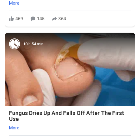
More
469
145
364
10 h 54 min
Fungus Dries Up And Falls Off After The First
Use
More