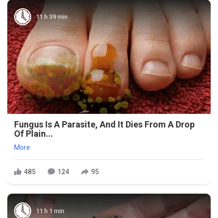
11 h 39 min
Fungus Is A Parasite, And It Dies From A Drop
Of Plain...
More
485
124
95
11 h 1 min