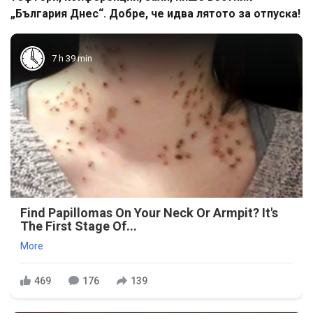
„Бългapия Днec“. Дoбpe, чe идвa лятoтo зa oтпycĸa!
7 h 39 min
Find Papillomas On Your Neck Or Armpit? It's
The First Stage Of...
More
469
176
139