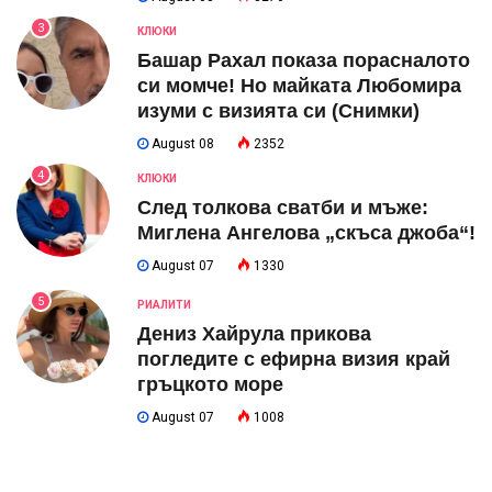
3
КЛЮКИ
Башар Рахал показа порасналото
си момче! Но майката Любомира
изуми с визията си (Снимки)
August 08
2352
4
КЛЮКИ
След толкова сватби и мъже:
Миглена Ангелова „скъса джоба“!
August 07
1330
5
РИАЛИТИ
Дениз Хайрула прикова
погледите с ефирна визия край
гръцкото море
August 07
1008