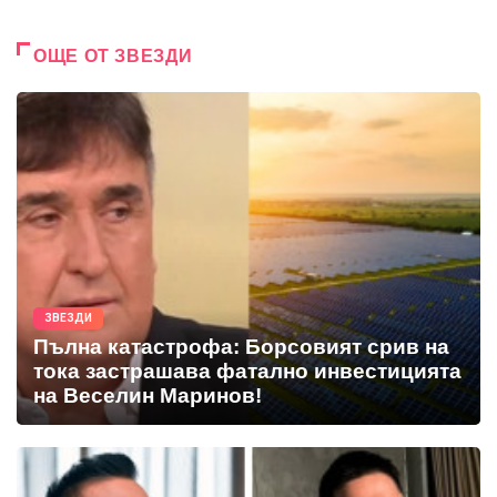
ОЩЕ ОТ ЗВЕЗДИ
ЗВЕЗДИ
Пълна катастрофа: Борсовият срив на
тока застрашава фатално инвестицията
на Веселин Маринов!