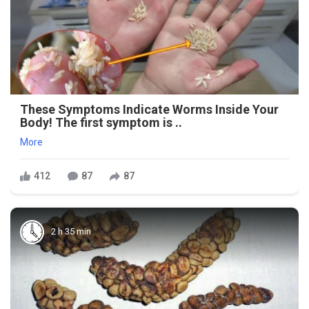
These Symptoms Indicate Worms Inside Your
Body! The first symptom is ..
More
412
87
87
2 h 35 min