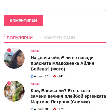
КОМЕНТИРАЙ
ПОПУЛЯРНИ
КОМЕНТИРАНИ
1
КЛЮКИ
На „пачи яйца“ ли се насади
прясната младоженка Айлин
Бобева? (Фото)
August 07
4242
2
КЛЮКИ
Кой, Елвиса ли? Ето с кого
замени вечния плейбой ергенката
Мартина Петрова (Снимка)
August 08
3276