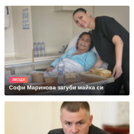
ЗВЕЗДИ
Софи Маринова загуби майка си