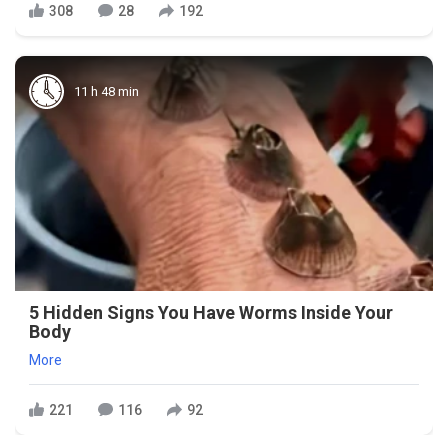
308
28
192
11 h 48 min
5 Hidden Signs You Have Worms Inside Your
Body
More
221
116
92