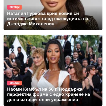
ЗВЕЗДИ
Наталия Гуркова крие новия си
интимен живот след екзекуцията на
Джордже Михалевич
ЗВЕЗДИ
Наоми Кембъл на 56 г. Поддържа
перфектна форма с едно хранене на
ден и изтощителни упражнения