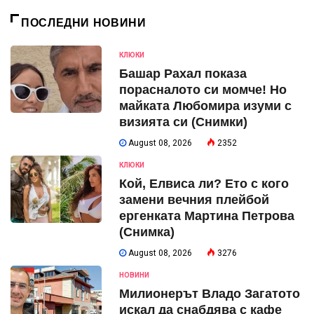
ПОСЛЕДНИ НОВИНИ
КЛЮКИ
Башар Рахал показа
порасналото си момче! Но
майката Любомира изуми с
визията си (Снимки)
August 08, 2026
2352
КЛЮКИ
Кой, Елвиса ли? Ето с кого
замени вечния плейбой
ергенката Мартина Петрова
(Снимка)
August 08, 2026
3276
НОВИНИ
Милионерът Владо Загатото
искал да снабдява с кафе