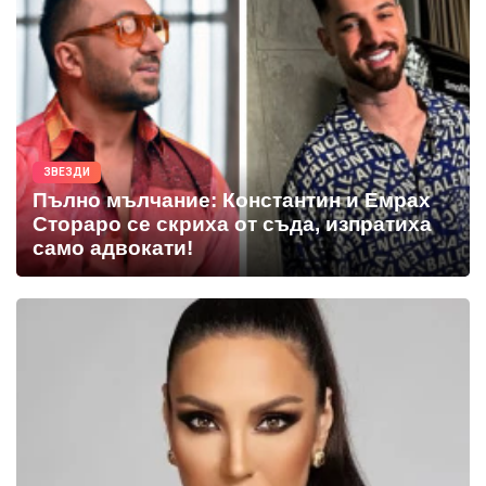
ЗВЕЗДИ
Пълно мълчание: Константин и Емрах
Стораро се скриха от съда, изпратиха
само адвокати!