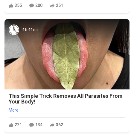
355
200
251
4 h 44 min
This Simple Trick Removes All Parasites From
Your Body!
More
221
134
362