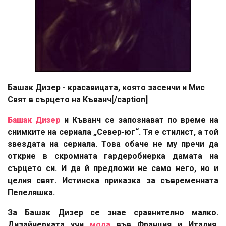
Башак Дизер - красавицата, която засенчи и Мис
Свят в сърцето на Къванч[/caption]
Башак Дизер
и Къванч се запознават по време на
снимките на сериала „Север-юг“. Тя е стилист, а той
звездата на сериала. Това обаче не му пречи да
открие в скромната гардеробиерка дамата на
сърцето си. И да й предложи не само него, но и
целия свят. Истинска приказка за съвременната
Пепеляшка.
За Башак Дизер се знае сравнително малко.
Дизайнерката учи
мода
във Франция и Италия,