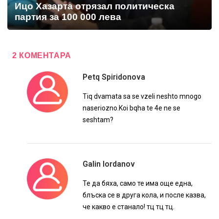
Ицо Хазарта отрязал политическа
партия за 100 000 лева
2 КОМЕНТАРА
Petq Spiridonova
Tiq dvamata sa se vzeli neshto mnogo
naseriozno.Koi bqha te 4e ne se
seshtam?
Galin Iordanov
Те да бяха, само те има още една,
блъска се в друга кола, и после казва,
че какво е станало! тц тц тц.