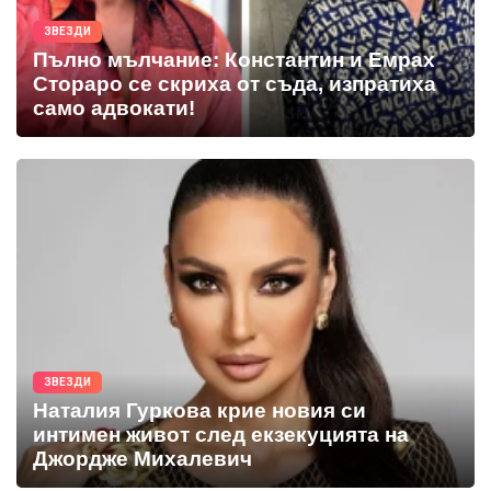
ЗВЕЗДИ
Пълно мълчание: Константин и Емрах
Стораро се скриха от съда, изпратиха
само адвокати!
ЗВЕЗДИ
Наталия Гуркова крие новия си
интимен живот след екзекуцията на
Джордже Михалевич