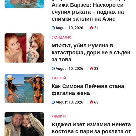
Атижа Барзев: Наскоро си
счупих ръката – паднах на
снимки за клип на Азис
August 10, 2026
21
СКАНДАЛНО
Мъжът, убил Румяна в
катастрофа, дори не е съден
за това
August 10, 2026
28
ТЯ И ТОЙ
Как Симона Пейчева стана
фатална жена
August 10, 2026
63
РИАЛИТИ
Юджел Изет измамил Венета
Костова с пари за роклята от