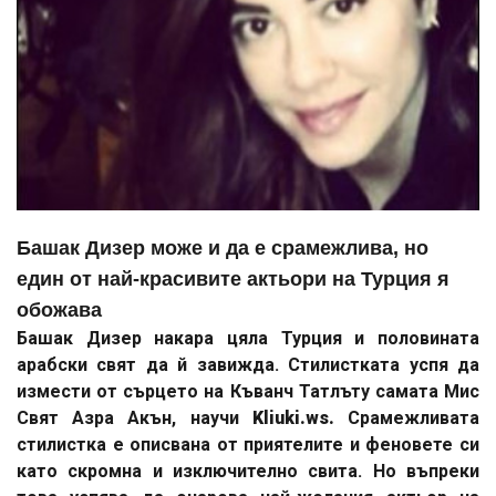
Башак Дизер може и да е срамежлива, но
един от най-красивите актьори на Турция я
обожава
Башак Дизер накара цяла Турция и половината
арабски свят да й завижда. Стилистката успя да
измести от сърцето на Къванч Татлъту самата Мис
Свят Азра Акън, научи
Kliuki.ws.
Срамежливата
стилистка е описвана от приятелите и феновете си
като скромна и изключително свита. Но въпреки