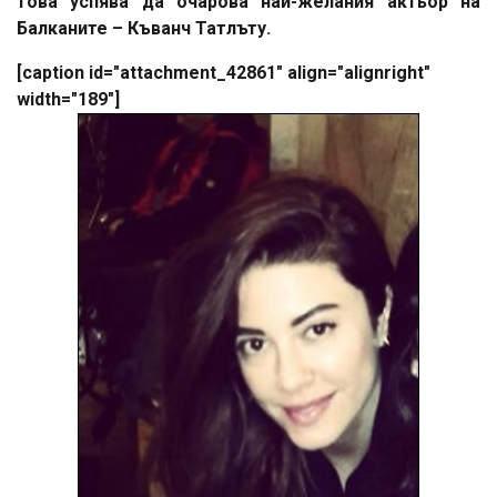
това успява да очарова най-желания актьор на
Балканите – Къванч Татлъту.
[caption id="attachment_42861" align="alignright"
width="189"]