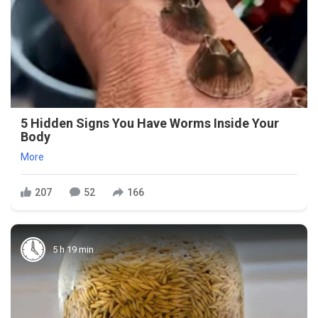
5 Hidden Signs You Have Worms Inside Your
Body
More
207
52
166
5 h 19 min