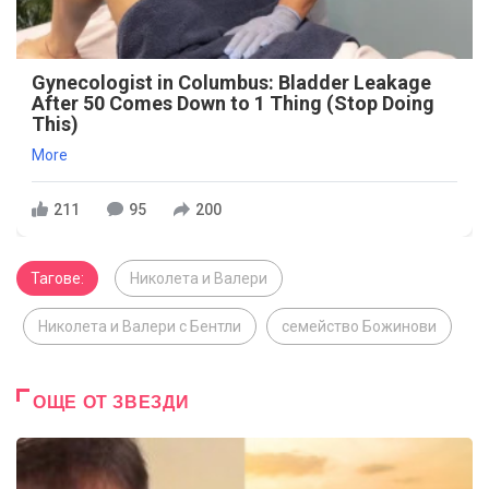
Gynecologist in Columbus: Bladder Leakage
After 50 Comes Down to 1 Thing (Stop Doing
This)
More
211
95
200
Тагове:
Николета и Валери
Николета и Валери с Бентли
семейство Божинови
ОЩЕ ОТ ЗВЕЗДИ