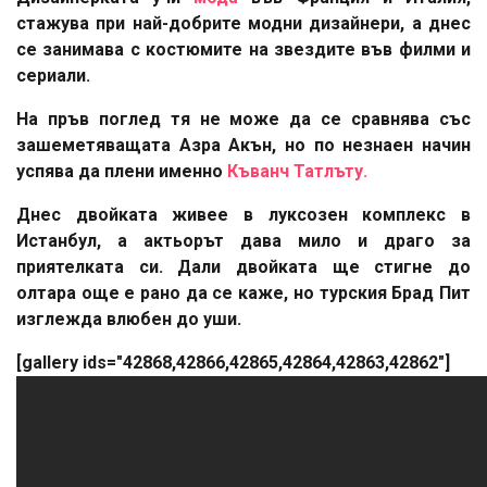
стажува при най-добрите модни дизайнери, а днес
се занимава с костюмите на звездите във филми и
сериали.
На пръв поглед тя не може да се сравнява със
зашеметяващата Азра Акън, но по незнаен начин
успява да плени именно
Къванч Татлъту.
Днес двойката живее в луксозен комплекс в
Истанбул, а актьорът дава мило и драго за
приятелката си. Дали двойката ще стигне до
олтара още е рано да се каже, но турския Брад Пит
изглежда влюбен до уши.
[gallery ids="42868,42866,42865,42864,42863,42862"]