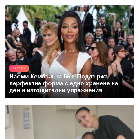
ЗВЕЗДИ
Наоми Кембъл на 56 г. Поддържа
перфектна форма с едно хранене на
ден и изтощителни упражнения