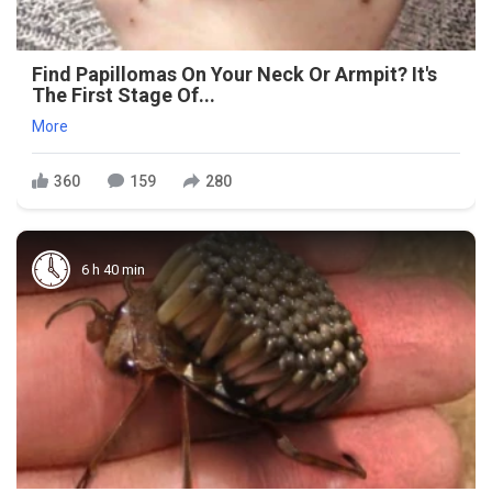
Find Papillomas On Your Neck Or Armpit? It's
The First Stage Of...
More
360
159
280
6 h 40 min