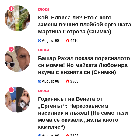
1
КЛЮКИ
Кой, Елвиса ли? Ето с кого
замени вечния плейбой ергенката
Мартина Петрова (Снимка)
August 08
4410
2
КЛЮКИ
Башар Рахал показа порасналото
си момче! Но майката Любомира
изуми с визията си (Снимки)
August 08
3563
3
КЛЮКИ
Годеникът на Венета от
„Ергенът“: Наркозависим
насилник и лъжец! (Не само тази
мома се оказала „излъганото
камилче“)