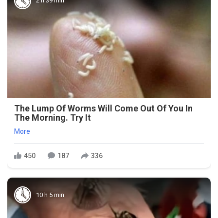
2 h 39 min
The Lump Of Worms Will Come Out Of You In
The Morning. Try It
More
450
187
336
10 h 5 min