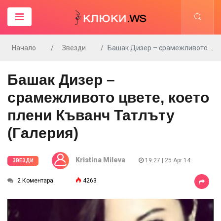
Начало
Звезди
Башак Дизер – срамежливото цвете, което плени Къванч Татлъту (Галерия)
Башак Дизер –
срамежливото цвете, което
плени Къванч Татлъту
(Галерия)
Kristina Mileva
19:27 | 25 Apr 14
ЗВЕЗДИ
2 Коментара
4263