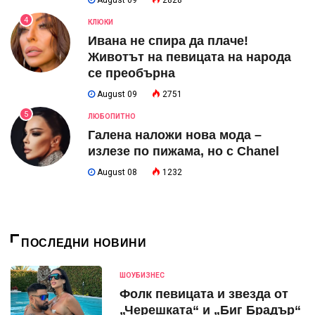
August 09
2828
4
КЛЮКИ
Ивана не спира да плаче!
Животът на певицата на народа
се преобърна
August 09
2751
5
ЛЮБОПИТНО
Галена наложи нова мода –
излезе по пижама, но с Chanel
August 08
1232
ПОСЛЕДНИ НОВИНИ
ШОУБИЗНЕС
Фолк певицата и звезда от
„Черешката“ и „Биг Брадър“