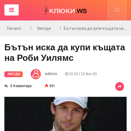
Начало
Звезди
Бътън иска да купи къщата на Роби Уилямс
Бътън иска да купи къщата
на Роби Уилямс
admin
20:32 | 22 Nov 09
ЗВЕЗДИ
0 Коментара
301