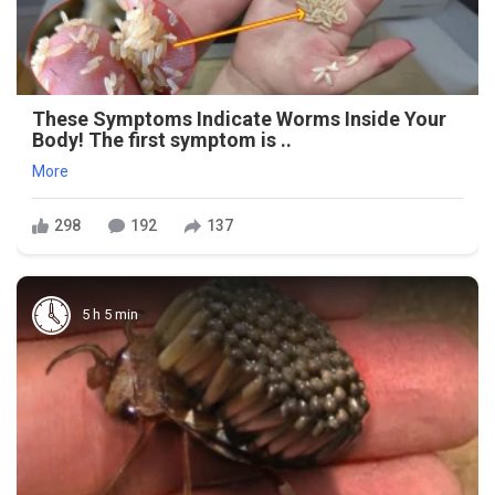
These Symptoms Indicate Worms Inside Your
Body! The first symptom is ..
More
298
192
137
5 h 5 min