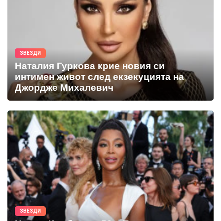
ЗВЕЗДИ
Наталия Гуркова крие новия си
интимен живот след екзекуцията на
Джордже Михалевич
ЗВЕЗДИ