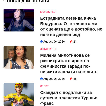
ПОСЛЕДНИ НОВИНИ
ШОУБИЗНЕС
Естрадната легенда Кичка
Бодурова: Оттеглянето ми
от сцената ще е достойно, но
не е на дневен ред
August 06, 2026
21
ЛЮБОПИТНО
Милена Милотинова се
развихри като яростна
феминистка заради по-
ниските заплати на жените
August 06, 2026
35
СПОРТ
Скандал с подплънки за
сутиени в женския Тур дьо
Франс