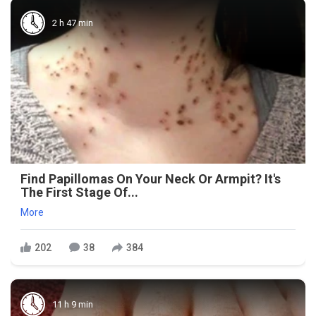
2 h 47 min
Find Papillomas On Your Neck Or Armpit? It's
The First Stage Of...
More
202
38
384
11 h 9 min