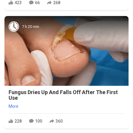
423
66
268
7 h 20 min
Fungus Dries Up And Falls Off After The First
Use
More
228
100
360