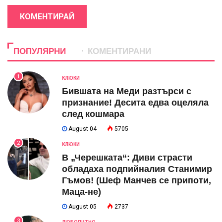
КОМЕНТИРАЙ
ПОПУЛЯРНИ
КОМЕНТИРАНИ
1
КЛЮКИ
Бившата на Меди разтърси с
признание! Десита едва оцеляла
след кошмара
August 04
5705
2
КЛЮКИ
В „Черешката“: Диви страсти
обладаха подпийналия Станимир
Гъмов! (Шеф Манчев се припоти,
Маца-не)
August 05
2737
3