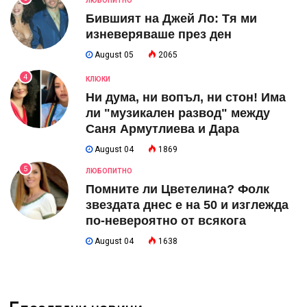
ЛЮБОПИТНО
Бившият на Джей Ло: Тя ми
изневеряваше през ден
August 05
2065
4
КЛЮКИ
Ни дума, ни вопъл, ни стон! Има
ли "музикален развод" между
Саня Армутлиева и Дара
August 04
1869
5
ЛЮБОПИТНО
Помните ли Цветелина? Фолк
звездата днес е на 50 и изглежда
по-невероятно от всякога
August 04
1638