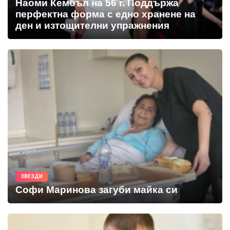
Наоми Кембъл на 56 г. Поддържа
перфектна форма с едно хранене на
ден и изтощителни упражнения
ЗВЕЗДИ
Софи Маринова загуби майка си