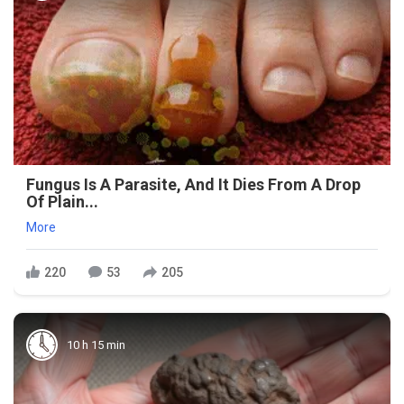
Fungus Is A Parasite, And It Dies From A Drop
Of Plain...
More
220
53
205
10 h 15 min