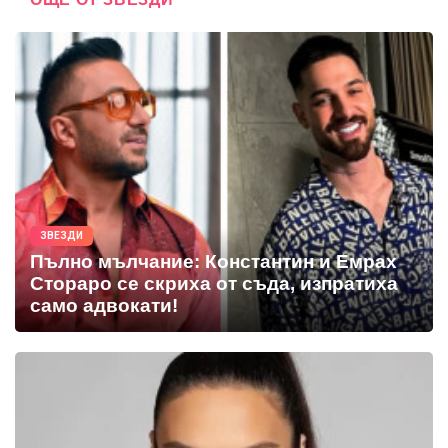
ЗВЕЗДИ
Пълно мълчание: Константин и Емрах
Стораро се скриха от съда, изпратиха
само адвокати!