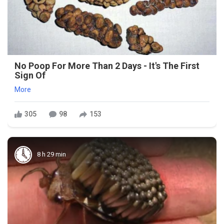
No Poop For More Than 2 Days - It's The First
Sign Of
More
305
98
153
8 h 29 min