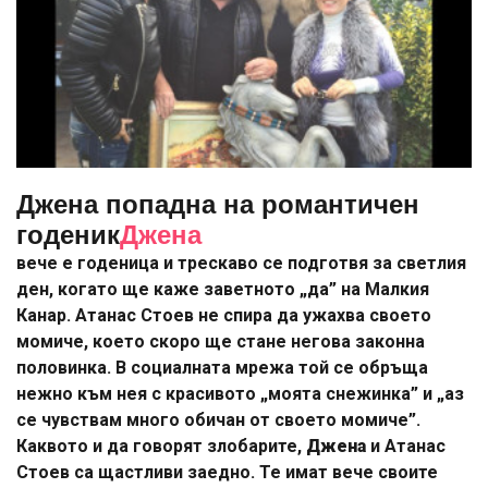
Джена попадна на романтичен
годеник
Джена
вече е годеница и трескаво се подготвя за светлия
ден, когато ще каже заветното „да” на Малкия
Канар. Атанас Стоев не спира да ужахва своето
момиче, което скоро ще стане негова законна
половинка. В социалната мрежа той се обръща
нежно към нея с красивото „моята снежинка” и „аз
се чувствам много обичан от своето момиче”.
Каквото и да говорят злобарите,
Джена
и Атанас
Стоев са щастливи заедно. Те имат вече своите