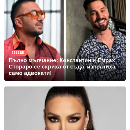
ЗВЕЗДИ
Пълно мълчание: Константин и Емрах
Стораро се скриха от съда, изпратиха
само адвокати!