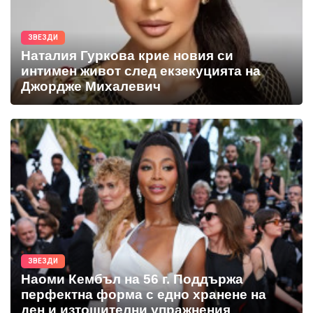
ЗВЕЗДИ
Наталия Гуркова крие новия си
интимен живот след екзекуцията на
Джордже Михалевич
ЗВЕЗДИ
Наоми Кембъл на 56 г. Поддържа
перфектна форма с едно хранене на
ден и изтощителни упражнения