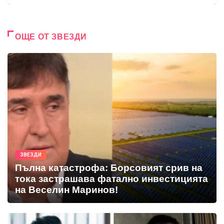
ОЩЕ ОТ ЗВЕЗДИ
ЗВЕЗДИ
Пълна катастрофа: Борсовият срив на
тока застрашава фатално инвестицията
на Веселин Маринов!