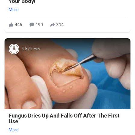
Your Body!
More
446
190
314
2 h 31 min
Fungus Dries Up And Falls Off After The First
Use
More