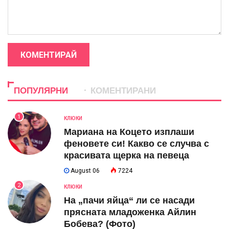
КОМЕНТИРАЙ
ПОПУЛЯРНИ
КОМЕНТИРАНИ
1
КЛЮКИ
Мариана на Коцето изплаши
феновете си! Какво се случва с
красивата щерка на певеца
August 06
7224
2
КЛЮКИ
На „пачи яйца“ ли се насади
прясната младоженка Айлин
Бобева? (Фото)