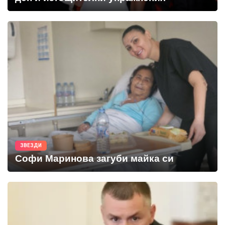
ЗВЕЗДИ
Софи Маринова загуби майка си