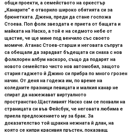
общи проекти, а семейството на оркестър
„Канарите” е отворило широко обятията си за
брюнетката. Джена, преди да стане госпожа
Стоева. Поп фолк звездата е приета от бащата и
майката на Наско, а той е на седмото небе от
щастие, че ще мине под венчило със своето
момиче. Атанас Стоев-старши и неговата съпруга
са обещали да зарадват бъдещата си снаха с нов
фолклорен албум наскоро, също да подарят на
новото семейство чисто нов автомобил, защото
стария гаджето й Джино си прибра по много грозен
начин. От деня на годежа им, по време на
коледните празници певицата и малкия канар не
спират да нажежават виртуалното
пространство.Щастливият Наско сам се похвали на
страницата си във Фейсбук, че неговата любима е
приела предложението му за брак. За
доказателство той щракна нежната й длан, на
която се кипри красивия пръстен, показващ