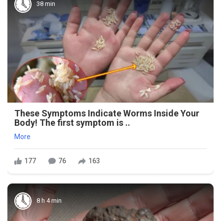
38 min
These Symptoms Indicate Worms Inside Your
Body! The first symptom is ..
More
177
76
163
8 h 4 min