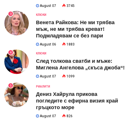
August 07
3745
3
КЛЮКИ
Венета Райкова: Не ми трябва
мъж, не ми трябва креват!
Подмладявам се без пари
August 06
1883
4
КЛЮКИ
След толкова сватби и мъже:
Миглена Ангелова „скъса джоба“!
August 07
1099
5
РИАЛИТИ
Дениз Хайрула прикова
погледите с ефирна визия край
гръцкото море
August 07
826