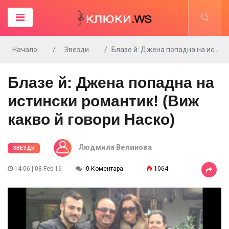
Начало
Звезди
Блазе й: Джена попадна на истински романтик! (Виж какво й говори Наско)
Блазе й: Джена попадна на
истински романтик! (Виж
какво й говори Наско)
Людмила Велинова
ЗВЕЗДИ
14:06 | 08 Feb 16
0 Коментара
1064