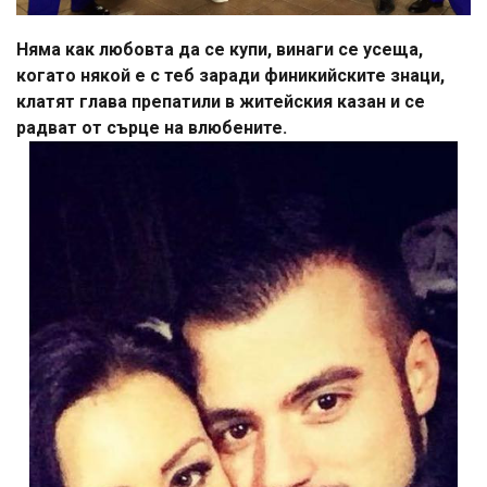
Няма как любовта да се купи, винаги се усеща,
когато някой е с теб заради финикийските знаци,
клатят глава препатили в житейския казан и се
радват от сърце на влюбените.