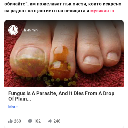
обичайте”, им пожелават пък онези, които искрено
са радват на щастието на певицата и
музиканта
.
5 h 46 min
Fungus Is A Parasite, And It Dies From A Drop
Of Plain...
More
260
182
246