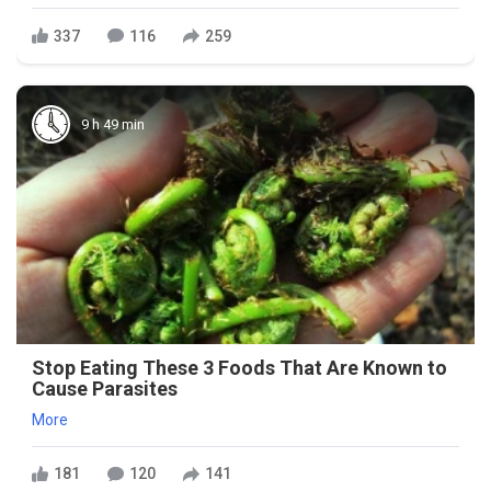
337
116
259
9 h 49 min
Stop Eating These 3 Foods That Are Known to
Cause Parasites
More
181
120
141