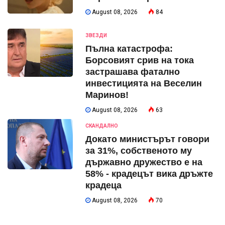
August 08, 2026
84
ЗВЕЗДИ
Пълна катастрофа:
Борсовият срив на тока
застрашава фатално
инвестицията на Веселин
Маринов!
August 08, 2026
63
СКАНДАЛНО
Докато министърът говори
за 31%, собственото му
държавно дружество е на
58% - крадецът вика дръжте
крадеца
August 08, 2026
70