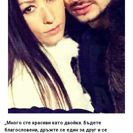
„Много сте красиви като двойка. Бъдете
благословени, дръжте се един за друг и се