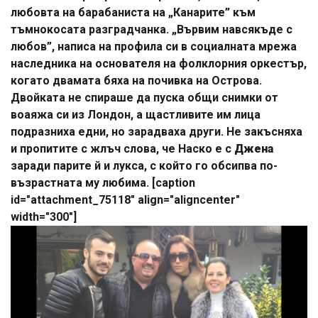
любовта на барабаниста на „Канарите” към
тъмнокосата разградчанка. „Вървим навсякъде с
любов”, написа на профила си в социалната мрежа
наследника на основателя на фолклорния оркестър,
когато двамата бяха на почивка на Острова.
Двойката не спираше да пуска общи снимки от
воаяжа си из Лондон, а щастливите им лица
подразниха едни, но зарадваха други. Не закъсняха
и пропитите с жлъч слова, че Наско е с
Джена
заради парите й и лукса, с който го обсипва по-
възрастната му любима. [caption
id="attachment_75118" align="aligncenter"
width="300"]