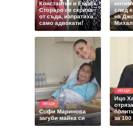
Константин и Емрах
интим
Стораро се скриха
след 
от съда, изпратиха
на Дж
само адвокати!
Михал
ЗВЕЗДИ
Ицо Х
отряз
ЗВЕЗДИ
Софи Маринова
полит
загуби майка си
за 100