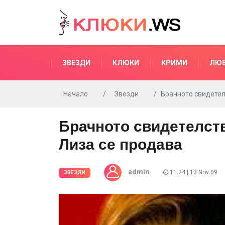
ЗВЕЗДИ
КЛЮКИ
КРИМИ
ЛЮ
Начало
Звезди
Брачното свидетел
Брачното свидетелст
Лиза се продава
admin
11:24 | 13 Nov 09
ЗВЕЗДИ