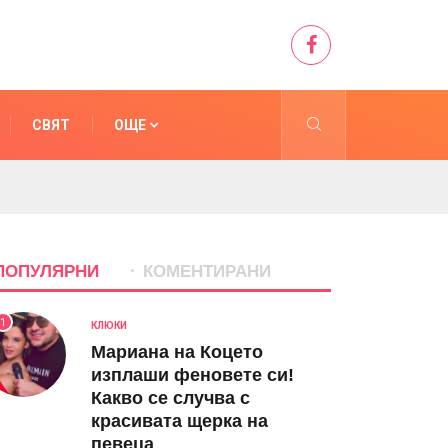
СВЯТ
ОЩЕ
ПОПУЛЯРНИ
КОМЕНТИРАНИ
1
КЛЮКИ
Мариана на Коцето
изплаши феновете си!
Какво се случва с
красивата щерка на
певеца