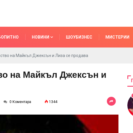
БОПИТНО
НОВИНИ
ШОУБИЗНЕС
МИСТЕРИИ
ство на Майкъл Джексън и Лиза се продава
во на Майкъл Джексън и
0 Коментара
1344