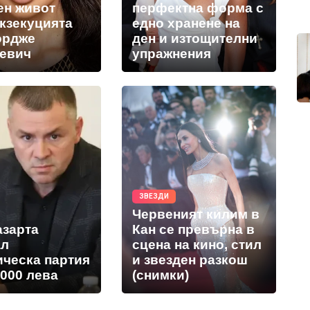
ен живот
перфектна форма с
екзекуцията
едно хранене на
ордже
ден и изтощителни
евич
упражнения
ЗВЕЗДИ
Червеният килим в
азарта
Кан се превърна в
ал
сцена на кино, стил
ическа партия
и звезден разкош
 000 лева
(снимки)