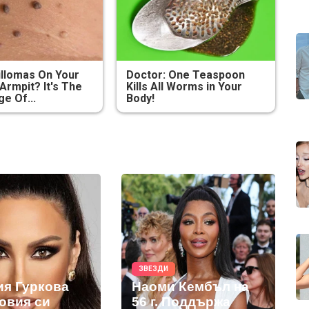
illomas On Your
Doctor: One Teaspoon
Armpit? It's The
Kills All Worms in Your
ge Of...
Body!
ЗВЕЗДИ
ия Гуркова
Наоми Кембъл на
новия си
56 г. Поддържа