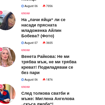
August 06
7056
2
КЛЮКИ
На „пачи яйца“ ли се
насади прясната
младоженка Айлин
Бобева? (Фото)
August 07
3605
3
КЛЮКИ
Венета Райкова: Не ми
трябва мъж, не ми трябва
креват! Подмладявам се
без пари
August 06
1876
4
КЛЮКИ
След толкова сватби и
мъже: Миглена Ангелова
„скъса джоба“!