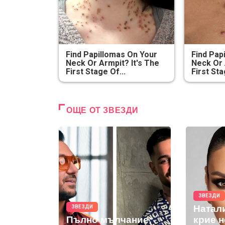
Find Papillomas On Your
Find Pap
Neck Or Armpit? It's The
Neck Or 
First Stage Of...
First Sta
ОЩЕ ОТ ЗВЕЗДИ
ЗВЕЗДИ
Натал
ЗВЕЗДИ
Пълно мълчание:
крие 