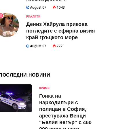
August 07
1043
5
РИАЛИТИ
Дениз Хайрула прикова
погледите с ефирна визия
край гръцкото море
August 07
777
ПОСЛЕДНИ НОВИНИ
КРИМИ
Гонка на
наркодилъри с
полицаи в София,
арестуваха Венци
"Белия негър" с 460