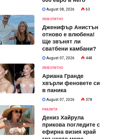
000 евро в него
August 08, 2026
63
ЛЮБОПИТНО
Дженифър Анистън
отново е влюбена!
Ще звънят ли
сватбени камбани?
August 07, 2026
448
ЛЮБОПИТНО
Ариана Гранде
хвърли феновете си
в паника
August 07, 2026
378
РИАЛИТИ
Дениз Хайрула
прикова погледите с
ефирна визия край