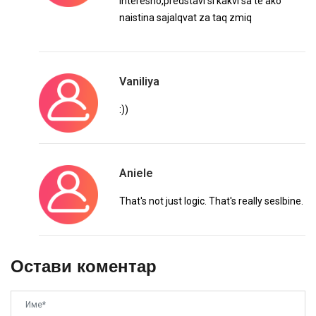
interesno,predstavi si kakvi sa te ako
naistina sajalqvat za taq zmiq
Vaniliya
:))
Aniele
That's not just logic. That's really seslbine.
Остави коментар