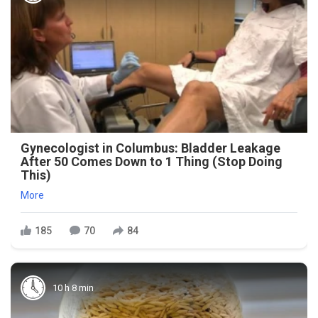
Gynecologist in Columbus: Bladder Leakage
After 50 Comes Down to 1 Thing (Stop Doing
This)
More
185
70
84
10 h 8 min