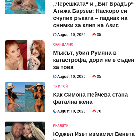
„Черешката“ и „Биг Брадър“
Атижа Барзев: Наскоро си
счупих ръката – паднах на
снимки за клип на Азис
August 10, 2026
35
СКАНДАЛНО
Мъжът, убил Румяна в
катастрофа, дори не е съден
за това
August 10, 2026
35
ТЯ И ТОЙ
Как Симона Пейчева стана
фатална жена
August 10, 2026
70
РИАЛИТИ
Юджел Изет измамил Венета