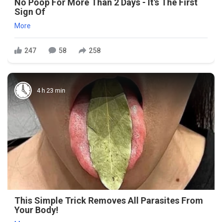
No Poop For More Than 2 Days - It's The First
Sign Of
More
247
58
258
4 h 23 min
This Simple Trick Removes All Parasites From
Your Body!