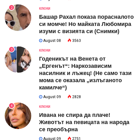
2
КЛЮКИ
Башар Рахал показа порасналото
си момче! Но майката Любомира
изуми с визията си (Снимки)
August 08
3563
3
КЛЮКИ
Годеникът на Венета от
„Ергенът“: Наркозависим
насилник и лъжец! (Не само тази
мома се оказала „излъганото
камилче“)
August 09
2828
4
КЛЮКИ
Ивана не спира да плаче!
Животът на певицата на народа
се преобърна
August 09
2751