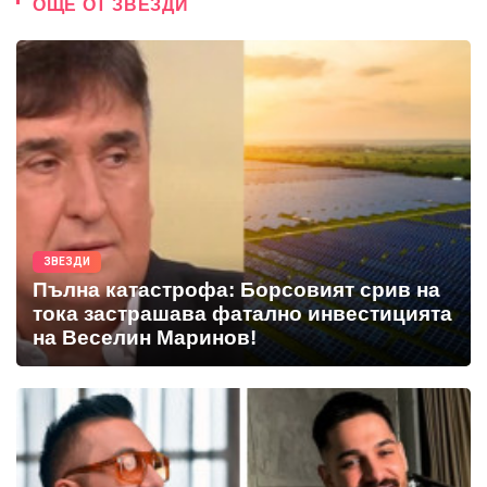
ОЩЕ ОТ ЗВЕЗДИ
ЗВЕЗДИ
Пълна катастрофа: Борсовият срив на
тока застрашава фатално инвестицията
на Веселин Маринов!