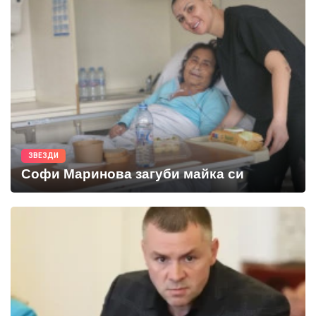
ЗВЕЗДИ
Софи Маринова загуби майка си