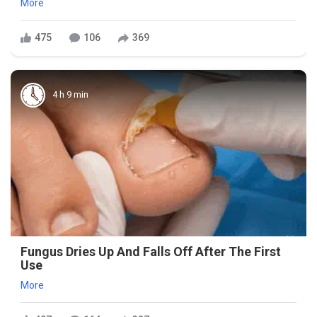
More
475
106
369
4 h 9 min
Fungus Dries Up And Falls Off After The First
Use
More