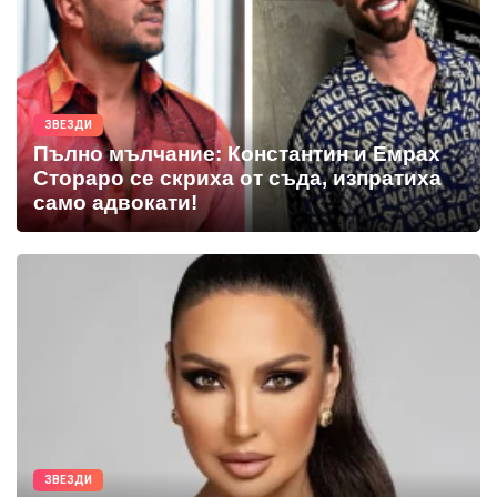
ЗВЕЗДИ
Пълно мълчание: Константин и Емрах
Стораро се скриха от съда, изпратиха
само адвокати!
ЗВЕЗДИ