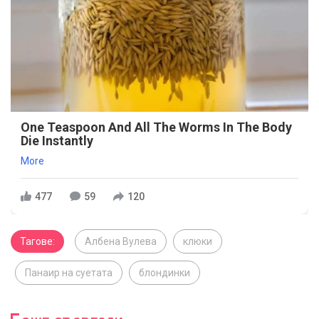
One Teaspoon And All The Worms In The Body
Die Instantly
More
477
59
120
Тагове:
Албена Вулева
клюки
Панаир на суетата
блондинки