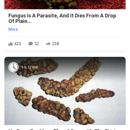
Fungus Is A Parasite, And It Dies From A Drop
Of Plain...
More
425
52
238
3 h 12 min