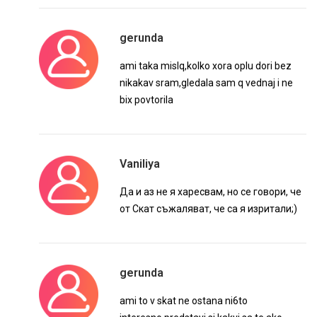
gerunda
ami taka mislq,kolko xora oplu dori bez
nikakav sram,gledala sam q vednaj i ne
bix povtorila
Vaniliya
Да и аз не я харесвам, но се говори, че
от Скат съжаляват, че са я изритали;)
gerunda
ami to v skat ne ostana ni6to