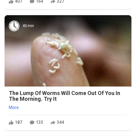
407
164
327
40 min
The Lump Of Worms Will Come Out Of You In
The Morning. Try It
More
187
133
344