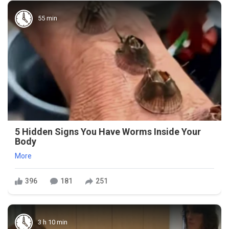
55 min
5 Hidden Signs You Have Worms Inside Your
Body
More
396
181
251
3 h 10 min