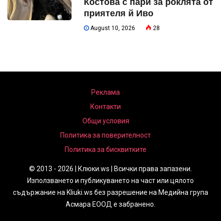
Костова с пари за роклята от
приятеля й Иво
August 10, 2026
28
Реклама
Контакти
Общи условия
Политика за поверителност
Политика за бисквитките
© 2013 - 2026 | Клюки.ws | Всички права запазени.
Използването и публикуването на част или цялото
съдържание на Kliuki.ws без разрешение на Медийна група
Асмара ЕООД е забранено.