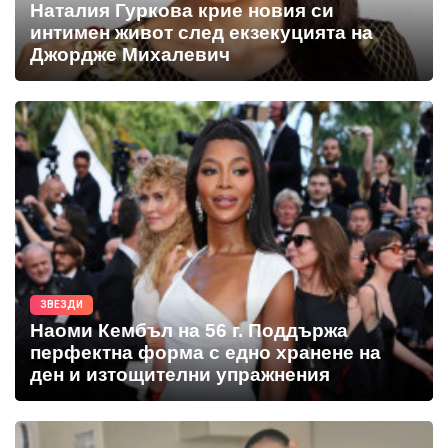
Наталия Гуркова крие новия си
интимен живот след екзекуцията на
Джордже Михалевич
ЗВЕЗДИ
Наоми Кембъл на 56 г. Поддържа
перфектна форма с едно хранене на
ден и изтощителни упражнения