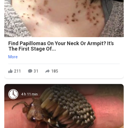
Find Papillomas On Your Neck Or Armpit? It's
The First Stage Of...
More
211
31
185
4 h 11 min