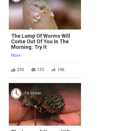
The Lump Of Worms Will
Come Out Of You In The
Morning. Try It
More
293
133
196
7 h 25 min