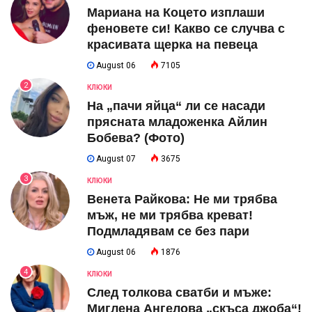
Мариана на Коцето изплаши
феновете си! Какво се случва с
красивата щерка на певеца
August 06
7105
2
КЛЮКИ
На „пачи яйца“ ли се насади
прясната младоженка Айлин
Бобева? (Фото)
August 07
3675
3
КЛЮКИ
Венета Райкова: Не ми трябва
мъж, не ми трябва креват!
Подмладявам се без пари
August 06
1876
4
КЛЮКИ
След толкова сватби и мъже:
Миглена Ангелова „скъса джоба“!