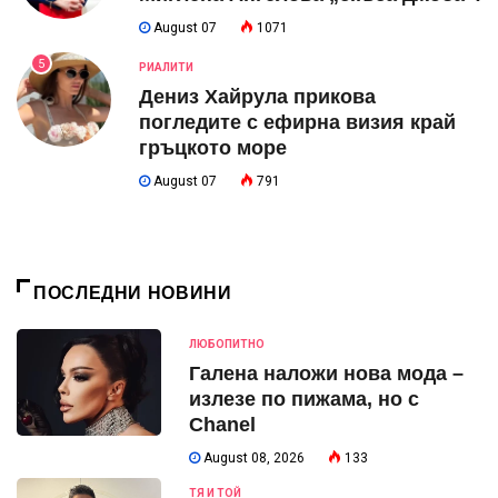
August 07
1071
5
РИАЛИТИ
Дениз Хайрула прикова
погледите с ефирна визия край
гръцкото море
August 07
791
ПОСЛЕДНИ НОВИНИ
ЛЮБОПИТНО
Галена наложи нова мода –
излезе по пижама, но с
Chanel
August 08, 2026
133
ТЯ И ТОЙ