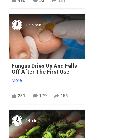
480
55
131
1 h 5 min
Fungus Dries Up And Falls
Off After The First Use
More
231
179
155
14 min