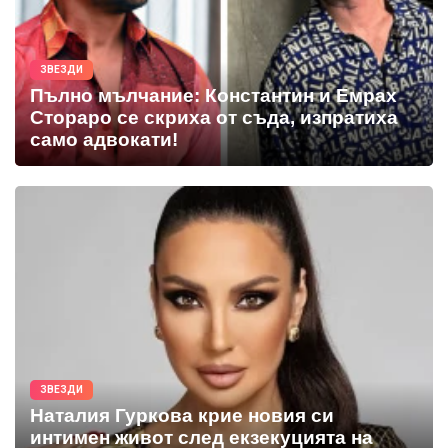
ЗВЕЗДИ
Пълно мълчание: Константин и Емрах
Стораро се скриха от съда, изпратиха
само адвокати!
ЗВЕЗДИ
Наталия Гуркова крие новия си
интимен живот след екзекуцията на