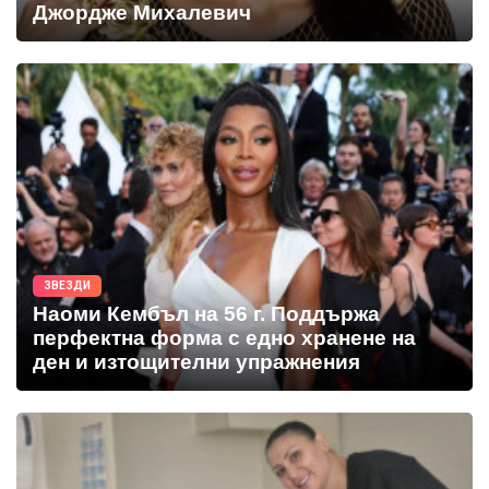
Джордже Михалевич
ЗВЕЗДИ
Наоми Кембъл на 56 г. Поддържа
перфектна форма с едно хранене на
ден и изтощителни упражнения