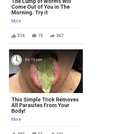
The Lump of Worms Will
Come Out of You in The
Morning. Try it
More
374
75
367
9 h 15 min
This Simple Trick Removes
All Parasites From Your
Body!
More