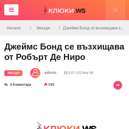
Начало
Звезди
Джеймс Бонд се възхищава от Робърт Де Ниро
Джеймс Бонд се възхищава
от Робърт Де Ниро
admin
3:07 | 02 Nov 08
ЗВЕЗДИ
0 Коментара
595