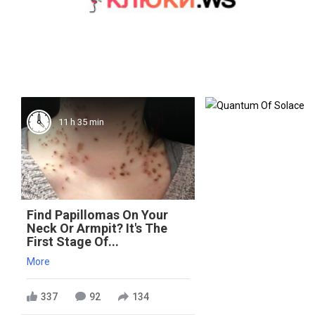
11 h 35 min
Find Papillomas On Your
Neck Or Armpit? It's The
First Stage Of...
More
337
92
134