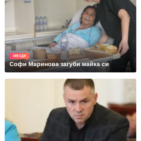
ЗВЕЗДИ
Софи Маринова загуби майка си