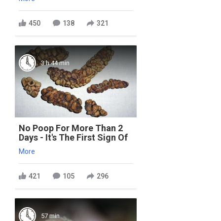
450
138
321
3 h 44 min
No Poop For More Than 2
Days - It's The First Sign Of
More
421
105
296
57 min