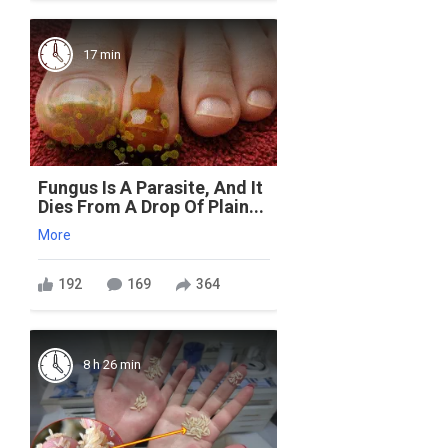
17 min
Fungus Is A Parasite, And It
Dies From A Drop Of Plain...
More
192
169
364
8 h 26 min