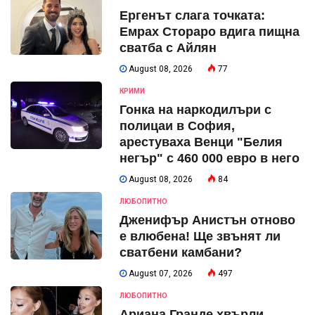
Ергенът слага точката:
Емрах Стораро вдига пищна
сватба с Айлян
August 08, 2026
77
КРИМИ
Гонка на наркодилъри с
полицаи в София,
арестуваха Венци "Белия
негър" с 460 000 евро в него
August 08, 2026
84
ЛЮБОПИТНО
Дженифър Анистън отново
е влюбена! Ще звънят ли
сватбени камбани?
August 07, 2026
497
ЛЮБОПИТНО
Ариана Гранде хвърли