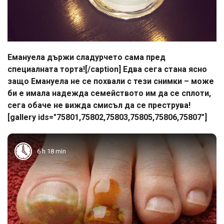
Емануела държи сладурчето сама пред
специалната торта![/caption] Едва сега стана ясно
защо Емануела не се похвали с тези снимки – може
би е имала надежда семейството им да се сплоти,
сега обаче не вижда смисъл да се преструва!
[gallery ids="75801,75802,75803,75805,75806,75807"]
6 h 18 min