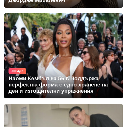
Джордже Михалевич
ЗВЕЗДИ
Наоми Кембъл на 56 г. Поддържа
перфектна форма с едно хранене на
ден и изтощителни упражнения