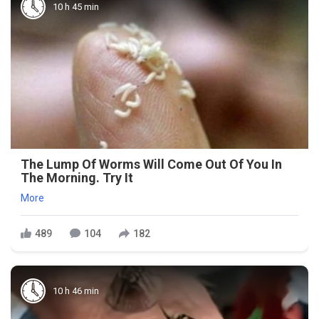
10 h 45 min
The Lump Of Worms Will Come Out Of You In
The Morning. Try It
More
489
104
182
10 h 46 min