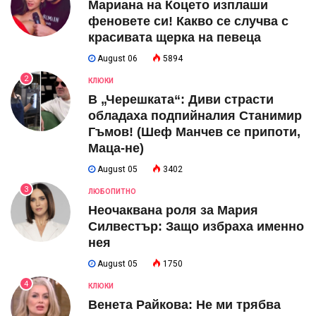
Мариана на Коцето изплаши
феновете си! Какво се случва с
красивата щерка на певеца
August 06
5894
2
КЛЮКИ
В „Черешката“: Диви страсти
обладаха подпийналия Станимир
Гъмов! (Шеф Манчев се припоти,
Маца-не)
August 05
3402
3
ЛЮБОПИТНО
Неочаквана роля за Мария
Силвестър: Защо избраха именно
нея
August 05
1750
4
КЛЮКИ
Венета Райкова: Не ми трябва