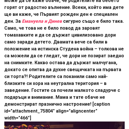
може да се каже обаче, че родителите на бебето
горят от радостно вълнение. Всеки, който има дете
ще ви каже, че Първият рожден ден е специален
ден. За
Емануела и Динев
сигурно също е било така.
Само, че това не е било повод да заровят
томахавките и да се държат цивилизовано дори
само заради детето. Двамата вече са били в
положение на истинска Студена война – толкова не
са можели да се гледат, че дори не позират заедно
на снимките. Какво остава да държат малчугана,
докато се опитва да духне свещичката на първата
си торта?! Родителите са поканили само най-
близките си хора на неутрална територия – в
заведение. Гостите са почели малкото сладурче с
подаръци и внимание. Мама и тате обаче не
демонстрират празнично настроение! [caption
id="attachment_75804" align="aligncenter"
width="466"]