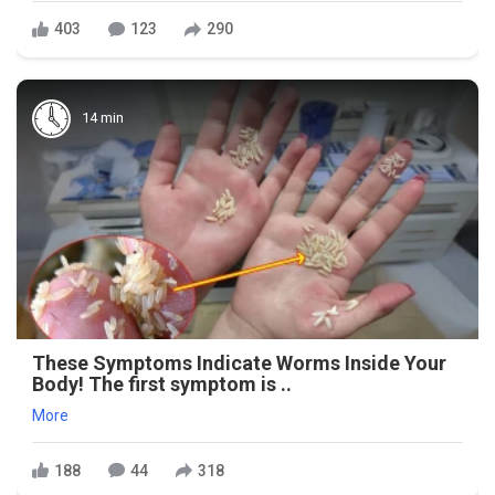
403
123
290
14 min
These Symptoms Indicate Worms Inside Your
Body! The first symptom is ..
More
188
44
318