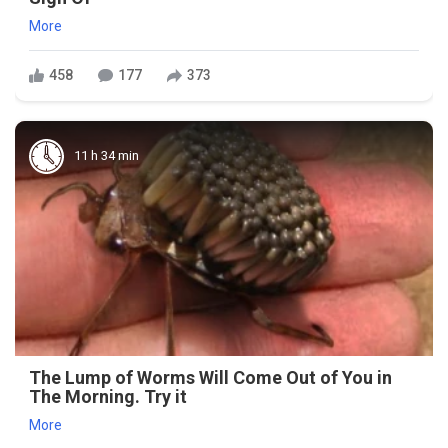
More
458
177
373
11 h 34 min
The Lump of Worms Will Come Out of You in
The Morning. Try it
More