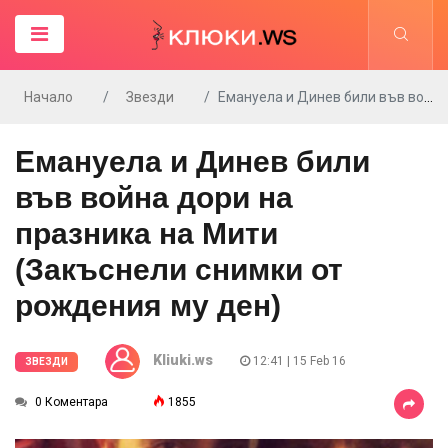
Начало
Звезди
Емануела и Динев били във война дори на празника на Мити (Закъснели снимки от рождения му ден)
Емануела и Динев били
във война дори на
празника на Мити
(Закъснели снимки от
рождения му ден)
Kliuki.ws
12:41 | 15 Feb 16
ЗВЕЗДИ
0 Коментара
1855