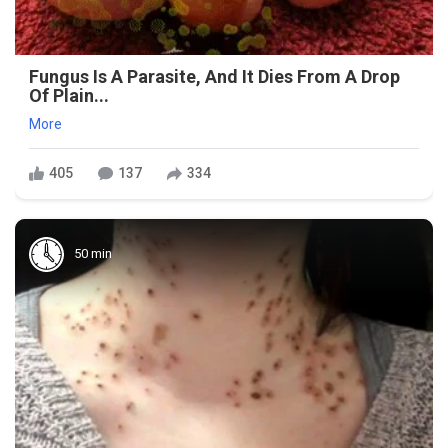
Fungus Is A Parasite, And It Dies From A Drop
Of Plain...
More
405
137
334
50 min