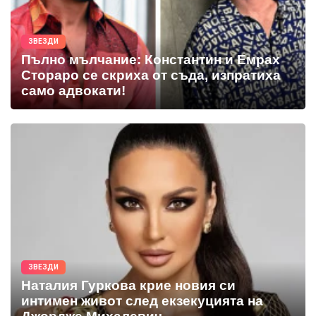
ЗВЕЗДИ
Пълно мълчание: Константин и Емрах
Стораро се скриха от съда, изпратиха
само адвокати!
ЗВЕЗДИ
Наталия Гуркова крие новия си
интимен живот след екзекуцията на