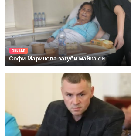
ЗВЕЗДИ
Софи Маринова загуби майка си