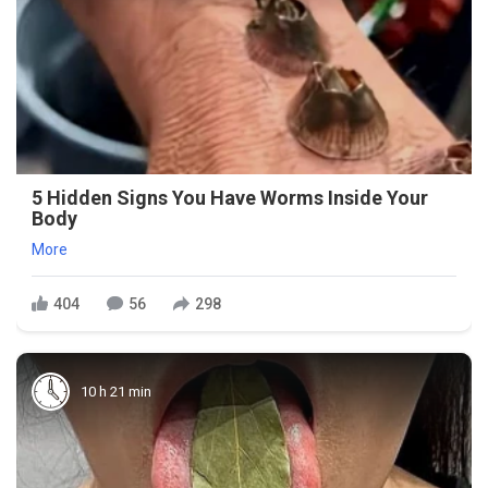
5 Hidden Signs You Have Worms Inside Your
Body
More
404
56
298
10 h 21 min