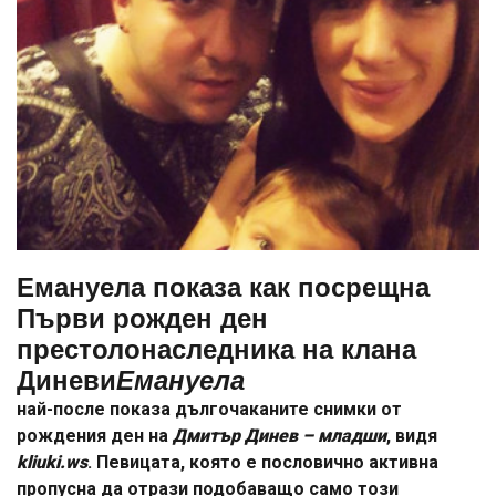
Емануела показа как посрещна
Първи рожден ден
престолонаследника на клана
Диневи
Емануела
най-после показа дългочаканите снимки от
рождения ден на
Дмитър Динев – младши
, видя
kliuki.ws
. Певицата, която е пословично активна
пропусна да отрази подобаващо само този