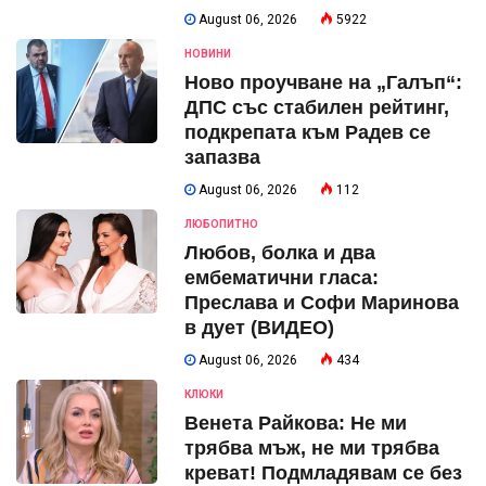
August 06, 2026
5922
НОВИНИ
Ново проучване на „Галъп“:
ДПС със стабилен рейтинг,
подкрепата към Радев се
запазва
August 06, 2026
112
ЛЮБОПИТНО
Любов, болка и два
ембематични гласа:
Преслава и Софи Маринова
в дует (ВИДЕО)
August 06, 2026
434
КЛЮКИ
Венета Райкова: Не ми
трябва мъж, не ми трябва
креват! Подмладявам се без