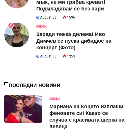
мъж, не ми трябва креват!
Подмладявам се без пари
August 06
1596
5
КЛЮКИ
Заради тежка дилема! Иво
Димчев се пуска дибидюс на
концерт (Фото)
August 05
1253
ПОСЛЕДНИ НОВИНИ
КЛЮКИ
Мариана на Коцето изплаши
феновете си! Какво се
случва с красивата щерка на
певеца