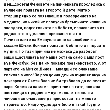
ден...досега! Феновете на пайнерката проследиха с
вълнение появата на второто й дете. Митко –
старши рядко се появяваше в полезрението на
медиите, но никой не пропусна бременните изяви на
звездата, подготовката за бебето, изписването от
родилното отделение, орисването и т.н.
Почитателите на Емануела вече са влюбени и в
малкия Митко
. Всички познават бебчето от първите
му дни. По тази причина не можаха да разберат
защо щастливата му майка остана само с мил пост
във Фейсбук, без да им покаже празненството. А от
партито на Митко Динев – младши се очакваше
толкова много! За рождения ден на първият внук на
олигарха от Свети Влас не би трябвало да се пестят
пари. Колежки на мама, приятели на тате, сложна
плетеница от роднини – куп малолетни лели и
чичовци се очакваше да присъстват на милото
тържество. Нищо чудно да е било и така! Трудно