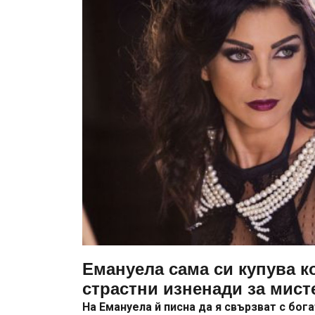
Емануела сама си купува к
страстни изненади за мист
На Емануела й писна да я свързват с бог