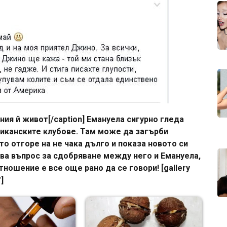
ия й живот[/caption] Емануела сигурно гледа
риканските клубове. Там може да загърби
то отгоре на не чака дълго и показа новото си
ва въпрос за сдобряване между него и Емануела,
ношение е все още рано да се говори! [gallery
]