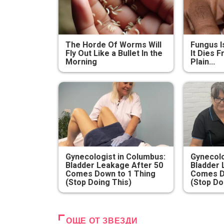
The Horde Of Worms Will
Fungus I
Fly Out Like a Bullet In the
It Dies 
Morning
Plain...
Gynecologist in Columbus:
Gynecolo
Bladder Leakage After 50
Bladder 
Comes Down to 1 Thing
Comes D
(Stop Doing This)
(Stop Do
ОЩЕ ОТ ЗВЕЗДИ