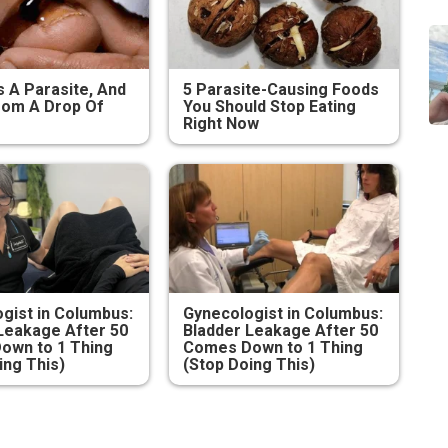
s A Parasite, And
5 Parasite-Causing Foods
From A Drop Of
You Should Stop Eating
Right Now
gist in Columbus:
Gynecologist in Columbus:
Leakage After 50
Bladder Leakage After 50
own to 1 Thing
Comes Down to 1 Thing
ing This)
(Stop Doing This)