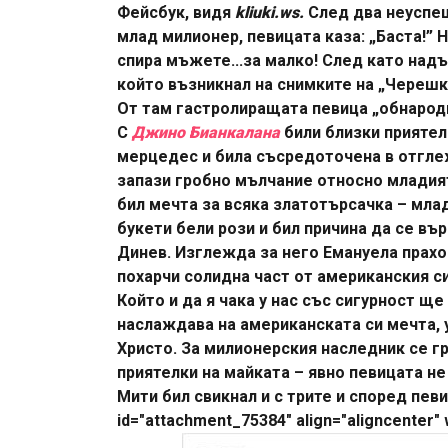
Фейсбук, видя
kliuki.ws.
След два неуспеш
млад милионер, певицата каза: „Баста!” 
спира мъжете...за малко! След като надъ
който възникнал на снимките на „Черешк
От там гастролиращата певица „обнародв
С
Джино Бианкалана
били близки приятел
мерцедес и била съсредоточена в отгле
запази гробно мълчание относно младият
бил мечта за всяка златотърсачка – млад
букети бели рози и бил причина да се въ
Динев. Изглежда за него Емануела прахо
похарчи солидна част от американския си
Който и да я чака у нас със сигурност щ
наслаждава на американската си мечта, 
Христо. За милионерския наследник се г
приятелки на майката – явно певицата не
Мити бил свикнал и с трите и според певи
id="attachment_75384" align="aligncenter" 