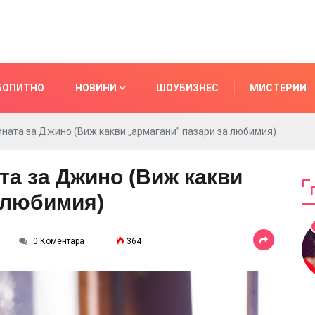
БОПИТНО
НОВИНИ
ШОУБИЗНЕС
МИСТЕРИИ
ината за Джино (Виж какви „армагани” пазари за любимия)
та за Джино (Виж какви
 любимия)
0 Коментара
364