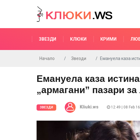
ЗВЕЗДИ
КЛЮКИ
КРИМИ
ЛЮ
Начало
Звезди
Емануела каза ист
Емануела каза истина
„армагани” пазари за
Kliuki.ws
12:49 | 08 Feb 16
ЗВЕЗДИ