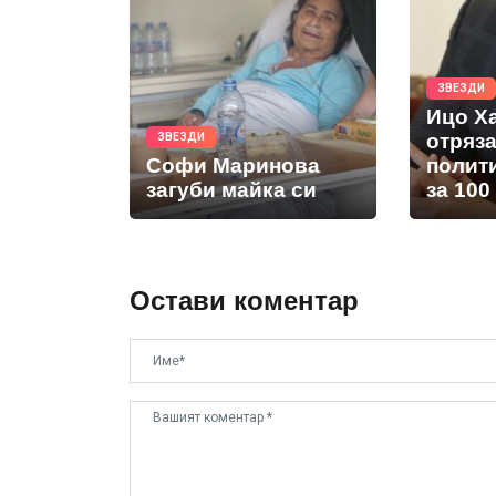
ЗВЕЗДИ
Ицо Х
отряз
ЗВЕЗДИ
Софи Маринова
полит
загуби майка си
за 100
Остави коментар