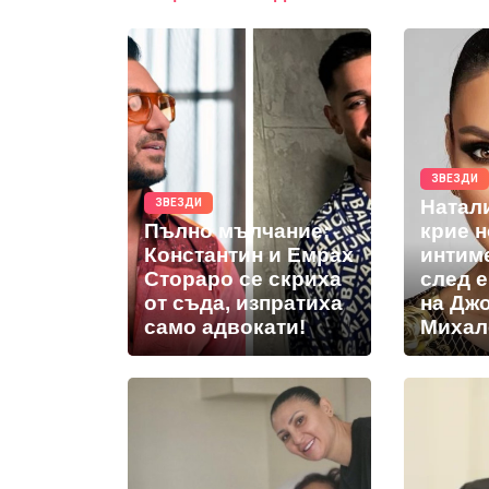
ЗВЕЗДИ
Натал
ЗВЕЗДИ
Пълно мълчание:
крие 
Константин и Емрах
интим
Стораро се скриха
след 
от съда, изпратиха
на Дж
само адвокати!
Михал