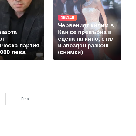
ЗВЕЗДИ
Червеният килим в
азарта
Кан се превърна в
ал
сцена на кино, стил
ическа партия
и звезден разкош
 000 лева
(снимки)