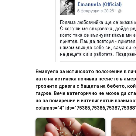
Емануела за истинското положение в личн
като на истинска почивка пеенето в аме
грозните дрязги с бащата на бебето, кой
гадже. Вече категорично не може да ста
но за помирение и интелигентни взаимоот
columns="4" ids="75385,75386,75387,75388"