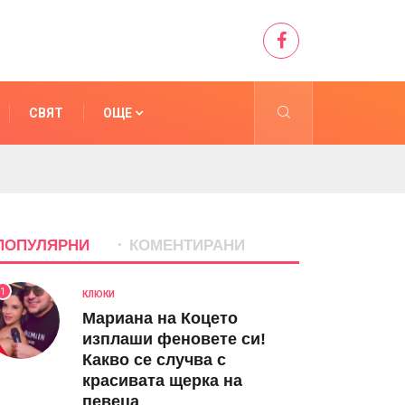
СВЯТ
ОЩЕ
ПОПУЛЯРНИ
КОМЕНТИРАНИ
1
КЛЮКИ
Мариана на Коцето
изплаши феновете си!
Какво се случва с
красивата щерка на
певеца