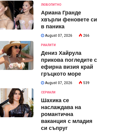
ЛЮБОПИТНО
Ариана Гранде
хвърли феновете си
в паника
August 07, 2026
266
РИАЛИТИ
Дениз Хайрула
прикова погледите с
ефирна визия край
гръцкото море
August 07, 2026
539
СЕРИАЛИ
Шахика се
наслаждава на
романтична
ваканция с младия
си съпруг