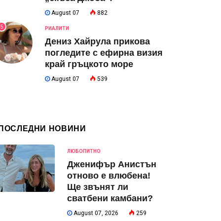
August 07
882
5
РИАЛИТИ
Дениз Хайрула прикова
погледите с ефирна визия
край гръцкото море
August 07
539
ПОСЛЕДНИ НОВИНИ
ЛЮБОПИТНО
Дженифър Анистън
отново е влюбена!
Ще звънят ли
сватбени камбани?
August 07, 2026
259