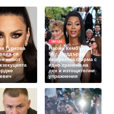
ЗВЕЗДИ
ия Гуркова
Наоми Кембъл на
новия си
56 г. Поддържа
ен живот
перфектна форма с
екзекуцията
едно хранене на
ордже
ден и изтощителни
евич
упражнения