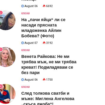
August 06
6692
2
КЛЮКИ
На „пачи яйца“ ли се
насади прясната
младоженка Айлин
Бобева? (Фото)
August 07
3192
3
КЛЮКИ
Венета Райкова: Не ми
трябва мъж, не ми трябва
креват! Подмладявам се
без пари
August 06
1750
4
КЛЮКИ
След толкова сватби и
мъже: Миглена Ангелова
„скъса джоба“!