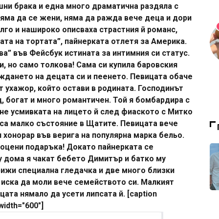
ни брака и една много драматична раздяла с
Няма да се жени, няма да ражда вече деца и дори
лго и нашироко описваха страстния й романс,
ата на тортата”, пайнерката отлетя за Америка.
а” във Фейсбук истината за интимния си статус.
и, но само толкова! Сама си купила баровския
ждането на децата си и пеенето. Певицата обаче
 ухажор, който остави в родината. Господинът
, богат и много романтичен. Той я бомбардира с
рне усмивката на лицето й след фиаското с Митко
са малко състояние в Щатите. Певицата вече
 хонорар във верига на популярна марка бельо.
е оцени подаръка! Докато пайнерката се
у дома я чакат бебето Димитър и батко му
рижи специална гледачка и две много близки
 иска да моли вече семейството си. Малкият
цата нямало да усети липсата й. [caption
width="600"]