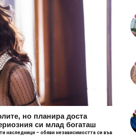
олите, но планира доста
ериозния си млад богаташ
ати наследници – обяви независимостта си във