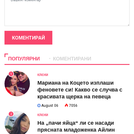
КОМЕНТИРАЙ
ПОПУЛЯРНИ
КОМЕНТИРАНИ
1
КЛЮКИ
Мариана на Коцето изплаши
феновете си! Какво се случва с
красивата щерка на певеца
August 06
7056
2
КЛЮКИ
На „пачи яйца“ ли се насади
прясната младоженка Айлин