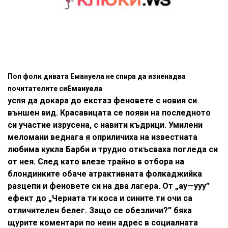
Поп фолк дивата Емануела не спира да изненадва
почитателите си
Емануела
успя да докара до екстаз феновете с новия си
външен вид. Красавицата се появи на последното
си участие изрусена, с навити къдрици. Умилени
меломани веднага я оприличиха на известната
любима кукла Барби и трудно откъсваха погледа си
от нея. След като влезе трайно в отбора на
блондинките обаче атрактивната фолкаджийка
разцепи и феновете си на два лагера. От „ау—ууу”
ефект до „Черната ти коса и сините ти очи са
отличителен белег. Защо се обезличи?” бяха
щурите коментари по неин адрес в социалната