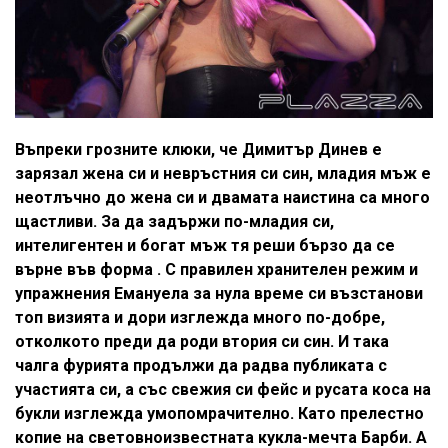
Въпреки грозните клюки, че Димитър Динев е
зарязал жена си и невръстния си син, младия мъж е
неотлъчно до жена си и двамата наистина са много
щастливи. За да задържи по-младия си,
интелигентен и богат мъж тя реши бързо да се
върне във форма . С правилен хранителен режим и
упражнения Емануела за нула време си възстанови
топ визията и дори изглежда много по-добре,
отколкото преди да роди втория си син. И така
чалга фурията продължи да радва публиката с
участията си, а със свежия си фейс и русата коса на
букли изглежда умопомрачително. Като прелестно
копие на световноизвестната кукла-мечта Барби. А