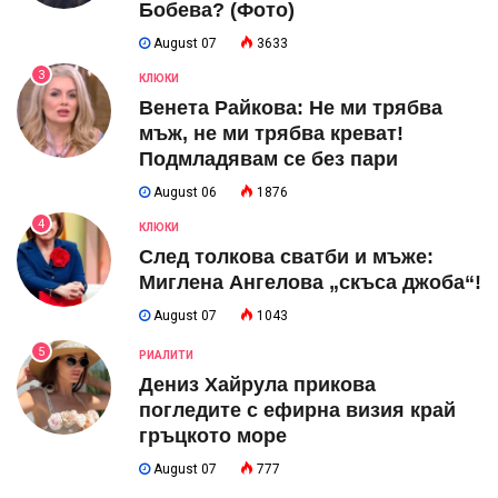
Бобева? (Фото)
August 07
3633
3
КЛЮКИ
Венета Райкова: Не ми трябва
мъж, не ми трябва креват!
Подмладявам се без пари
August 06
1876
4
КЛЮКИ
След толкова сватби и мъже:
Миглена Ангелова „скъса джоба“!
August 07
1043
5
РИАЛИТИ
Дениз Хайрула прикова
погледите с ефирна визия край
гръцкото море
August 07
777