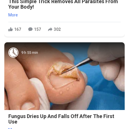
This Simple Trick Removes All Parasites From
Your Body!
More
167
157
302
9 h 55 min
Fungus Dries Up And Falls Off After The First
Use