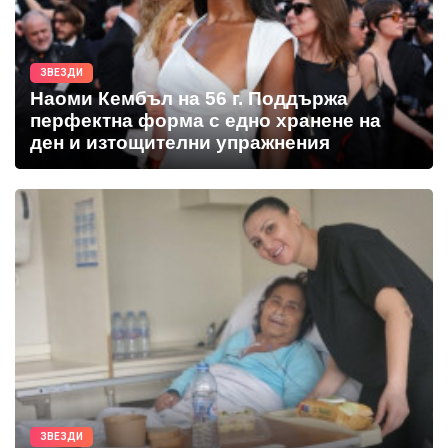
ЗВЕЗДИ
Наоми Кембъл на 56 г. Поддържа
перфектна форма с едно хранене на
ден и изтощителни упражнения
ЗВЕЗДИ