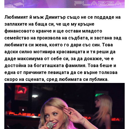
Любимият й мъж Димитър също не се поддаде на
заплахите на баща си, че ще му кръцне
финансовото кранче и ще остави младото
семейство на произвола на съдбата, и застана зад
любимата си жена, която го дари със син. Това
адски силно мотивира красавицата и тя реши да
даде максимума от себе си, за да докаже, че е
достойна за богаташката фамилия. Това беше и
една от причините певицата да се върне толкова
скоро на сцената, сред любимата си публика.