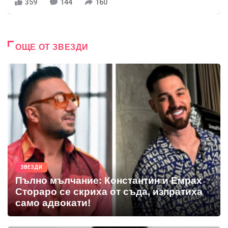
359
144
160
ОЩЕ ОТ ЗВЕЗДИ
ЗВЕЗДИ
Пълно мълчание: Константин и Емрах
Стораро се скриха от съда, изпратиха
само адвокати!