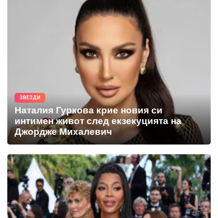
ЗВЕЗДИ
Наталия Гуркова крие новия си
интимен живот след екзекуцията на
Джордже Михалевич