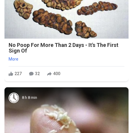
No Poop For More Than 2 Days - It's The First
Sign Of
More
227
32
400
8 h 8 min