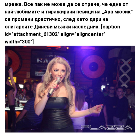
мрежа. Все пак не може да се отрече, че една от
най-любимите и тиражирани певици на „Ара мюзик”
се промени драстично, след като дари на
олигарсите Диневи мъжки наследник. [caption
id="attachment_61302" align="aligncenter"
width="300"]