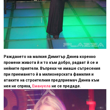
Раждането на малкия Димитър Динев коренно
промени живота й и то към добро, радват й се и
нейните приятели. Въпреки че имаше сътресения
при приемането й в милионерската фамилия и
атаките на строителния предприемач Динев към
нея не спряха,
Емануела
не се предаде.