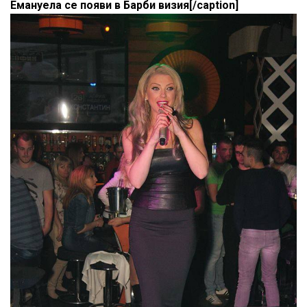
Емануела се появи в Барби визия[/caption]