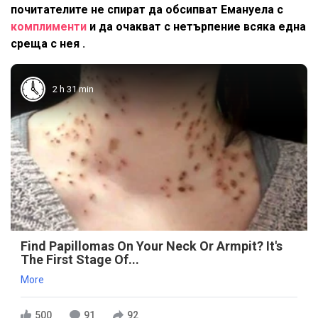
почитателите не спират да обсипват Емануела с
комплименти
и да очакват с нетърпение всяка една
среща с нея .
2 h 31 min
Find Papillomas On Your Neck Or Armpit? It's
The First Stage Of...
More
500
91
92