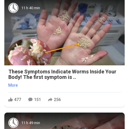
11 h 40 min
These Symptoms Indicate Worms Inside Your
Body! The first symptom is ..
More
477
151
256
11 h 49 min