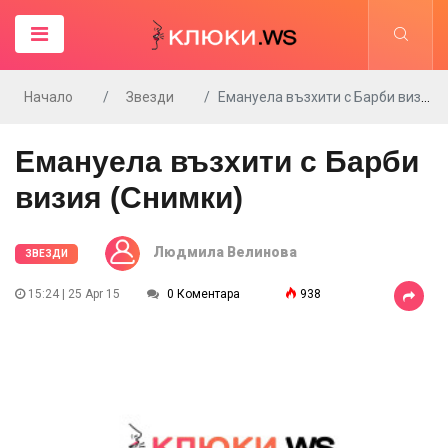
Начало
Звезди
Емануела възхити с Барби визия (Снимки)
Емануела възхити с Барби
визия (Снимки)
Людмила Велинова
ЗВЕЗДИ
15:24 | 25 Apr 15
0 Коментара
938