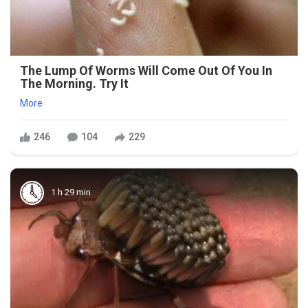
The Lump Of Worms Will Come Out Of You In
The Morning. Try It
More
246
104
229
1 h 29 min