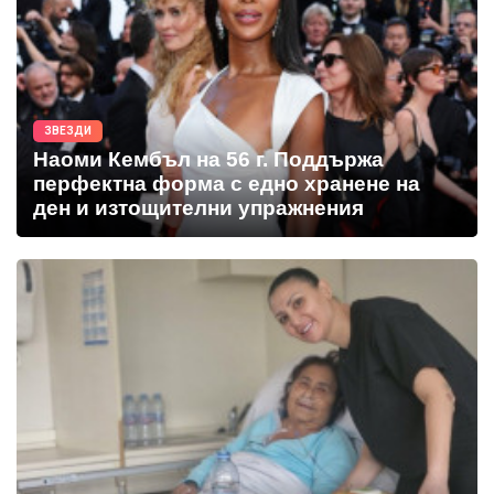
ЗВЕЗДИ
Наоми Кембъл на 56 г. Поддържа
перфектна форма с едно хранене на
ден и изтощителни упражнения