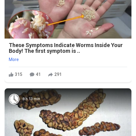
These Symptoms Indicate Worms Inside Your
Body! The first symptom is ..
More
315
41
291
8 h 13 min