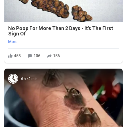
No Poop For More Than 2 Days - It's The First
Sign Of
More
455
106
156
6 h 42 min