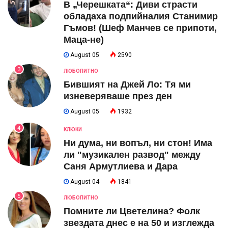
В „Черешката“: Диви страсти
обладаха подпийналия Станимир
Гъмов! (Шеф Манчев се припоти,
Маца-не)
August 05
2590
3
ЛЮБОПИТНО
Бившият на Джей Ло: Тя ми
изневеряваше през ден
August 05
1932
4
КЛЮКИ
Ни дума, ни вопъл, ни стон! Има
ли "музикален развод" между
Саня Армутлиева и Дара
August 04
1841
5
ЛЮБОПИТНО
Помните ли Цветелина? Фолк
звездата днес е на 50 и изглежда