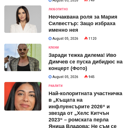
August 05, 2026
749
ЛЮБОПИТНО
Неочаквана роля за Мария
Силвестър: Защо избраха
именно нея
August 05, 2026
1120
КЛЮКИ
Заради тежка дилема! Иво
Димчев се пуска дибидюс на
концерт (Фото)
August 05, 2026
945
РИАЛИТИ
Най-колоритната участничка
в „Къщата на
инфлуенсърите 2026“ и
звезда от „Хелс Китчън
2023“ – ромската перла
Яница Владова: Не съм се