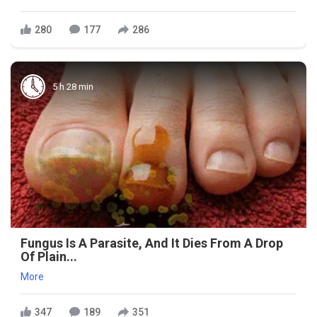
280
177
286
5 h 28 min
Fungus Is A Parasite, And It Dies From A Drop
Of Plain...
More
347
189
351