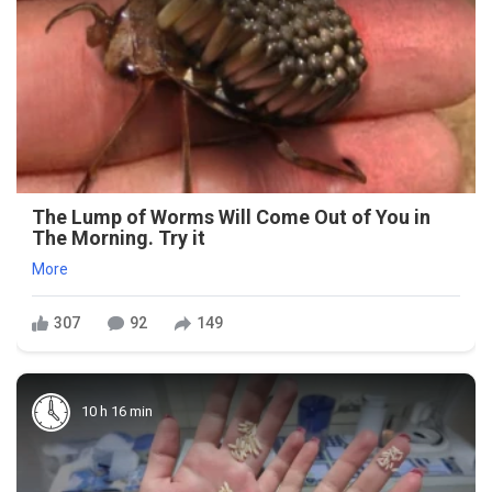
The Lump of Worms Will Come Out of You in
The Morning. Try it
More
307
92
149
10 h 16 min