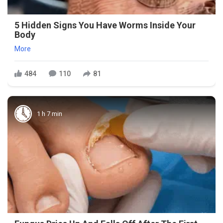
5 Hidden Signs You Have Worms Inside Your
Body
More
484
110
81
1 h 7 min