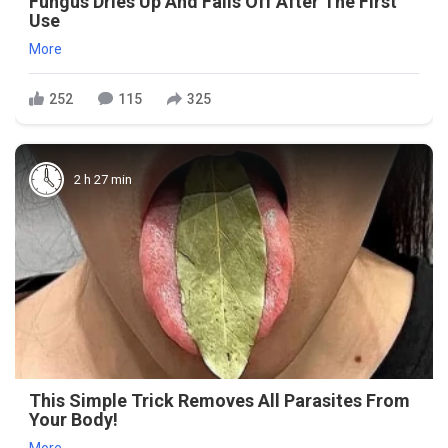
Fungus Dries Up And Falls Off After The First
Use
More
252
115
325
2 h 27 min
This Simple Trick Removes All Parasites From
Your Body!