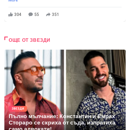
More
304
55
351
ОЩЕ ОТ ЗВЕЗДИ
ЗВЕЗДИ
Пълно мълчание: Константин и Емрах
Стораро се скриха от съда, изпратиха
само адвокати!