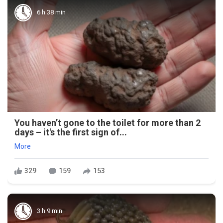
6 h 38 min
You haven’t gone to the toilet for more than 2
days – it's the first sign of...
More
329
159
153
3 h 9 min