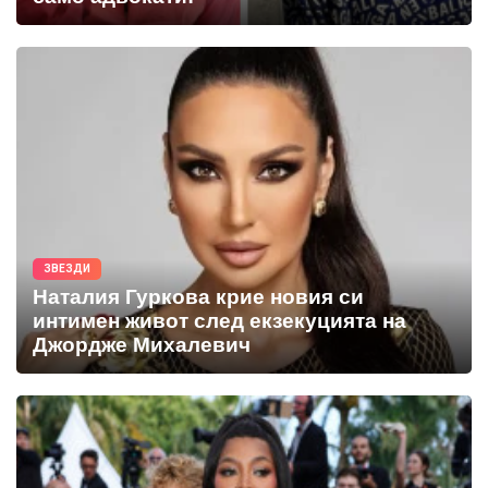
ЗВЕЗДИ
Наталия Гуркова крие новия си
интимен живот след екзекуцията на
Джордже Михалевич