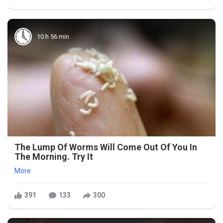
10 h 56 min
The Lump Of Worms Will Come Out Of You In
The Morning. Try It
More
391
133
300