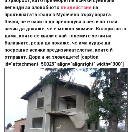
и храброст, като пренебрегне всички суеверни
легенди за злокобното
въздействие
на
прокълнатата къща в Мусачево върху хората.
Заяви, че е навита да пренощува в нея и по този
начин да докаже, че е мъжко момиче. Колоритната
дама, която се хвали с най-големите устни на
Балканите, реши да покаже, че има кураж да
посрещне всички предизвикателства, които й
отправят. Дори и на зловещите! [caption
id="attachment_50025" align="alignright" width="300"]