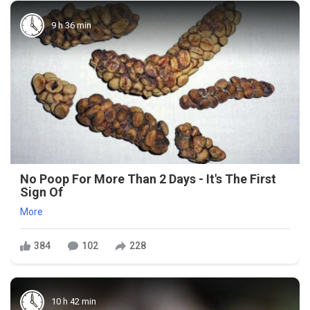
9 h 36 min
No Poop For More Than 2 Days - It's The First
Sign Of
More
384
102
228
10 h 42 min