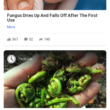
Fungus Dries Up And Falls Off After The First
Use
More
367
52
140
7 h 11 min