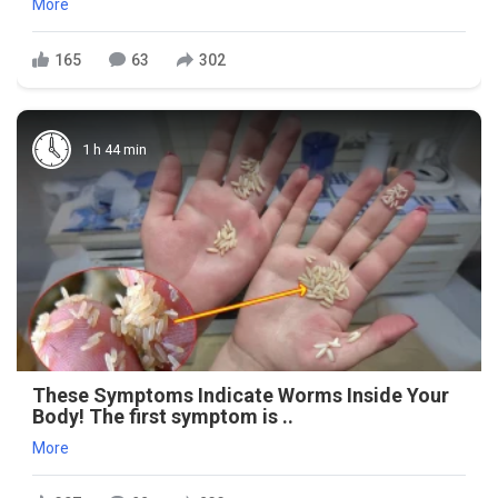
More
165
63
302
1 h 44 min
These Symptoms Indicate Worms Inside Your
Body! The first symptom is ..
More