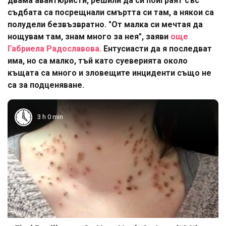
двама авантюристи, решили да си поиграят със
съдбата са посрещнали смъртта си там, а някои са
полудели безвъзвратно. "От малка си мечтая да
нощувам там, знам много за нея", заяви
още
Габриела Радославова.
Ентусиасти да я последват
има, но са малко, тъй като суеверията около
къщата са много и зловещите инциденти също не
са за подценяване.
3 h 0 min