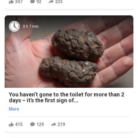
307
92
233
3 h 7 min
You haven’t gone to the toilet for more than 2
days – it's the first sign of...
More
415
129
219