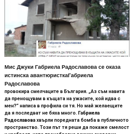
Мис Джуки Габриела Радославова се оказа
истинска авантюристка
Габриела
Радославова
провокира смелчаците в България. „Аз съм навита
да пренощувам в къщата на ужасите, кой идва с
мен?” написа в профила си тя. Но май желаещите
да я последват не бяха много.
Габриела
Радославова
хвърли поредната бомба в публичното
пространство. Този път тя реши да покаже смелост