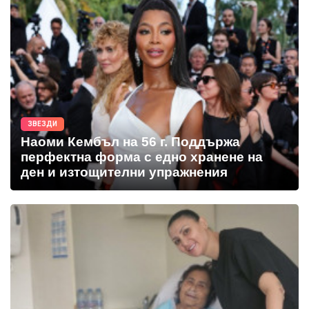
ЗВЕЗДИ
Наоми Кембъл на 56 г. Поддържа
перфектна форма с едно хранене на
ден и изтощителни упражнения