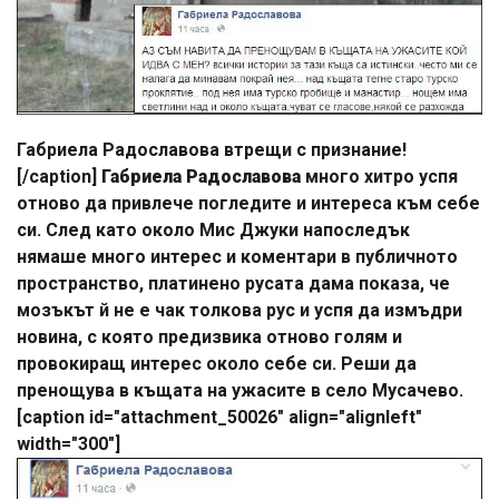
Габриела Радославова втрещи с признание!
[/caption]
Габриела Радославова
много хитро успя
отново да привлече погледите и интереса към себе
си. След като около Мис Джуки напоследък
нямаше много интерес и коментари в публичното
пространство, платинено русата дама показа, че
мозъкът й не е чак толкова рус и успя да измъдри
новина, с която предизвика отново голям и
провокиращ интерес около себе си. Реши да
пренощува в къщата на ужасите в село Мусачево.
[caption id="attachment_50026" align="alignleft"
width="300"]