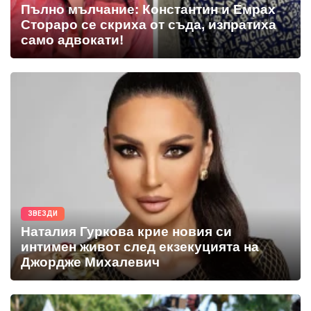
Пълно мълчание: Константин и Емрах
Стораро се скриха от съда, изпратиха
само адвокати!
ЗВЕЗДИ
Наталия Гуркова крие новия си
интимен живот след екзекуцията на
Джордже Михалевич