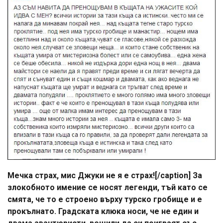
Мечка страх, мис Джуки не я е страх![/caption] За
злокобното имение се носят легенди, тъй като се
смята, че то е строено върху турско гробище и е
прокълнато. Градската клюка носи, че не един и