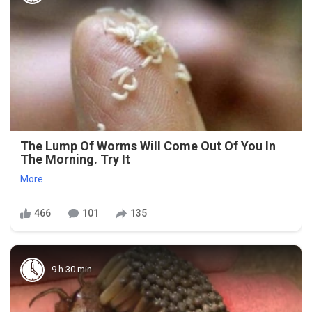
The Lump Of Worms Will Come Out Of You In
The Morning. Try It
More
466
101
135
9 h 30 min