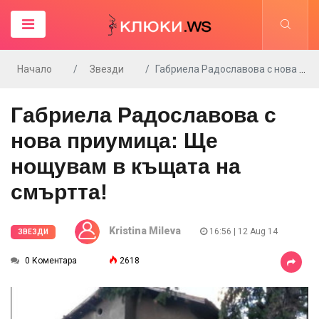
Начало
Звезди
Габриела Радославова с нова приумица: Ще нощувам в къщата на смъртта!
Габриела Радославова с
нова приумица: Ще
нощувам в къщата на
смъртта!
Kristina Mileva
16:56 | 12 Aug 14
ЗВЕЗДИ
0 Коментара
2618