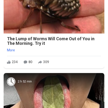
The Lump of Worms Will Come Out of You in
The Morning. Try it
More
234
80
309
2 h 52 min