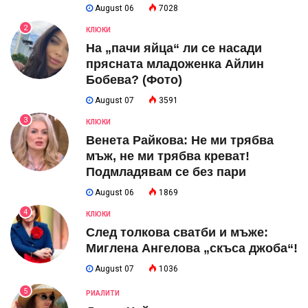
August 06
7028
2
КЛЮКИ
На „пачи яйца“ ли се насади
прясната младоженка Айлин
Бобева? (Фото)
August 07
3591
3
КЛЮКИ
Венета Райкова: Не ми трябва
мъж, не ми трябва креват!
Подмладявам се без пари
August 06
1869
4
КЛЮКИ
След толкова сватби и мъже:
Миглена Ангелова „скъса джоба“!
August 07
1036
5
РИАЛИТИ