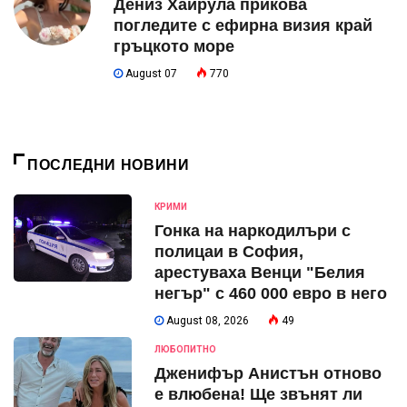
Дениз Хайрула прикова
погледите с ефирна визия край
гръцкото море
August 07
770
ПОСЛЕДНИ НОВИНИ
КРИМИ
Гонка на наркодилъри с
полицаи в София,
арестуваха Венци "Белия
негър" с 460 000 евро в него
August 08, 2026
49
ЛЮБОПИТНО
Дженифър Анистън отново
е влюбена! Ще звънят ли