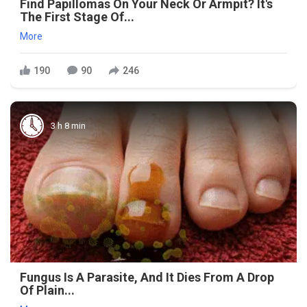
Find Papillomas On Your Neck Or Armpit? It's
The First Stage Of...
More
190
90
246
3 h 8 min
Fungus Is A Parasite, And It Dies From A Drop
Of Plain...