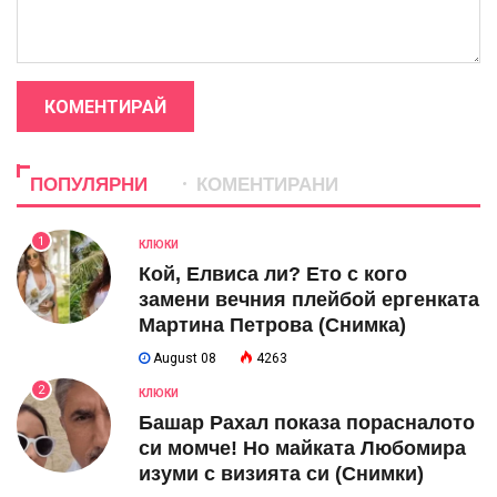
КОМЕНТИРАЙ
ПОПУЛЯРНИ
КОМЕНТИРАНИ
1
КЛЮКИ
Кой, Елвиса ли? Ето с кого
замени вечния плейбой ергенката
Мартина Петрова (Снимка)
August 08
4263
2
КЛЮКИ
Башар Рахал показа порасналото
си момче! Но майката Любомира
изуми с визията си (Снимки)