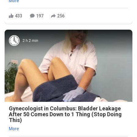
More
433
197
256
2 h 2 min
Gynecologist in Columbus: Bladder Leakage
After 50 Comes Down to 1 Thing (Stop Doing
This)
More