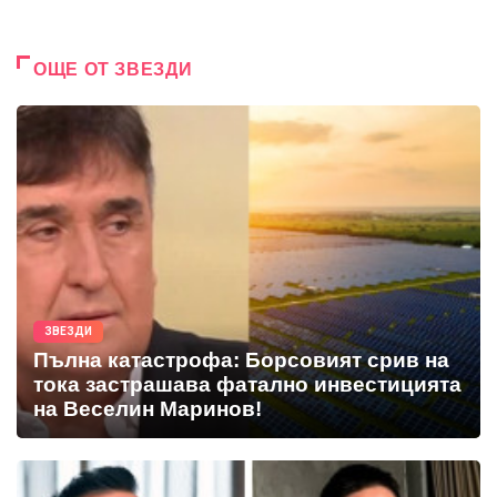
ОЩЕ ОТ ЗВЕЗДИ
ЗВЕЗДИ
Пълна катастрофа: Борсовият срив на
тока застрашава фатално инвестицията
на Веселин Маринов!