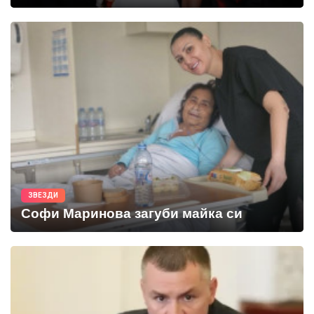
ЗВЕЗДИ
Софи Маринова загуби майка си