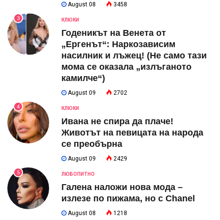
August 08
3458
3
КЛЮКИ
Годеникът на Венета от
„Ергенът“: Наркозависим
насилник и лъжец! (Не само тази
мома се оказала „излъганото
камилче“)
August 09
2702
4
КЛЮКИ
Ивана не спира да плаче!
Животът на певицата на народа
се преобърна
August 09
2429
5
ЛЮБОПИТНО
Галена наложи нова мода –
излезе по пижама, но с Chanel
August 08
1218