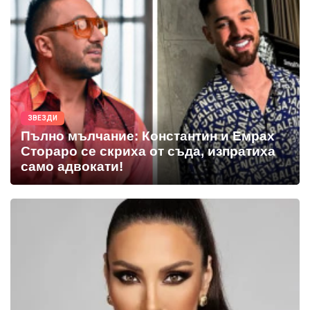
ЗВЕЗДИ
Пълно мълчание: Константин и Емрах
Стораро се скриха от съда, изпратиха
само адвокати!