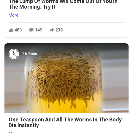
The Lump Of Worms Will Come Out Of You In
The Morning. Try It
More
480
149
238
7 h 7 min
One Teaspoon And All The Worms In The Body
Die Instantly