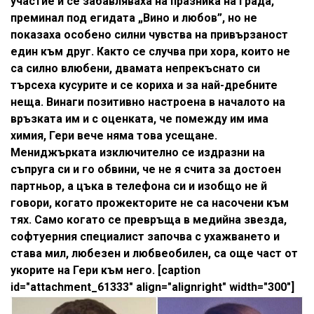
участие и се забавляваха на празника на града,
преминал под егидата „Вино и любов”, но не
показаха особено силни чувства на привързаност
един към друг. Както се случва при хора, които не
са силно влюбени, двамата непрекъснато си
търсеха кусурите и се кориха и за най-дребните
неща. Винаги позитивно настроена в началото на
връзката им и с оценката, че помежду им има
химия, Гери вече няма това усещане.
Мениджърката изключително се издразни на
съпруга си и го обвини, че не я счита за достоен
партньор, а цъка в телефона си и изобщо не й
говори, когато прожекторите не са насочени към
тях. Само когато се превръща в медийна звезда,
софтуерния специалист започва с ухажването и
става мил, любезен и любвеобилен, са още част от
укорите на Гери към него. [caption
id="attachment_61333" align="alignright" width="300"]