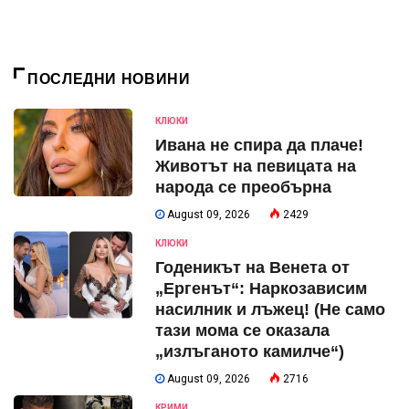
ПОСЛЕДНИ НОВИНИ
КЛЮКИ
Ивана не спира да плаче!
Животът на певицата на
народа се преобърна
August 09, 2026
2429
КЛЮКИ
Годеникът на Венета от
„Ергенът“: Наркозависим
насилник и лъжец! (Не само
тази мома се оказала
„излъганото камилче“)
August 09, 2026
2716
КРИМИ