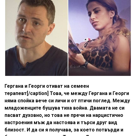
Гергана и Георги отиват на семеен
терапевт[/caption] Това, че между Гергана и Георги
няма спойка вече си личи и от птичи поглед. Между
младоженците бушува тиха война. Двамата не си
пасват духовно, но това не пречи на нарцистично
настроения мъж да настоява и търси друг вид
близост. И да си я получава, за което потвърди и