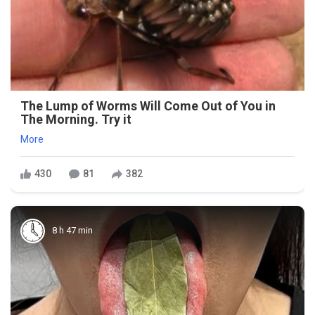
The Lump of Worms Will Come Out of You in
The Morning. Try it
More
430
81
382
8 h 47 min