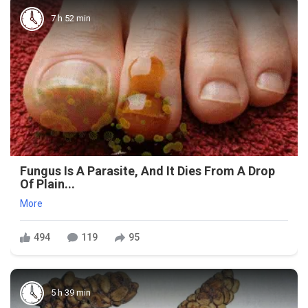
7 h 52 min
Fungus Is A Parasite, And It Dies From A Drop
Of Plain...
More
494
119
95
5 h 39 min