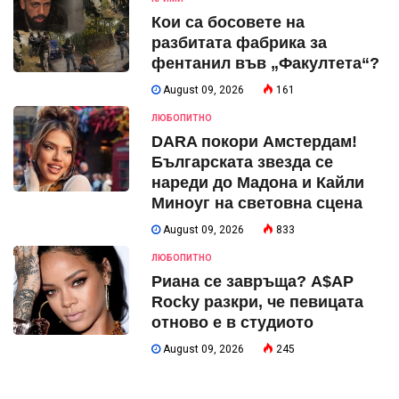
Кои са босовете на
разбитата фабрика за
фентанил във „Факултета“?
August 09, 2026
161
ЛЮБОПИТНО
DARA покори Амстердам!
Българската звезда се
нареди до Мадона и Кайли
Миноуг на световна сцена
August 09, 2026
833
ЛЮБОПИТНО
Риана се завръща? A$AP
Rocky разкри, че певицата
отново е в студиото
August 09, 2026
245