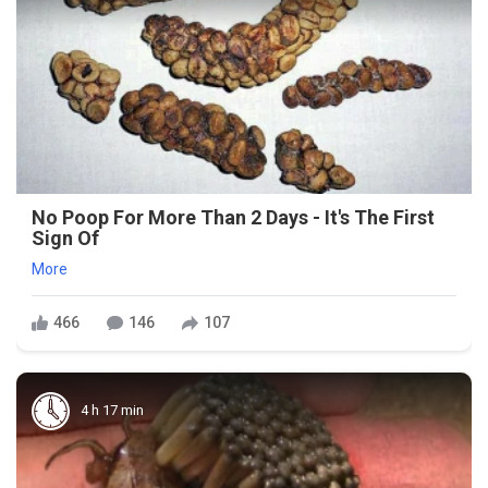
No Poop For More Than 2 Days - It's The First
Sign Of
More
466
146
107
4 h 17 min