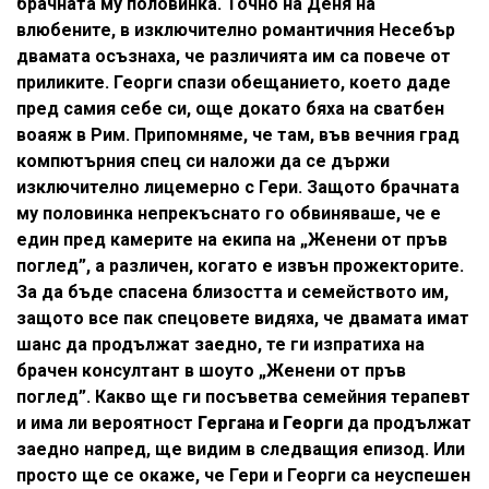
брачната му половинка. Точно на Деня на
влюбените, в изключително романтичния Несебър
двамата осъзнаха, че различията им са повече от
приликите. Георги спази обещанието, което даде
пред самия себе си, още докато бяха на сватбен
воаяж в Рим. Припомняме, че там, във вечния град
компютърния спец си наложи да се държи
изключително лицемерно с Гери. Защото брачната
му половинка непрекъснато го обвиняваше, че е
един пред камерите на екипа на „Женени от пръв
поглед”, а различен, когато е извън прожекторите.
За да бъде спасена близостта и семейството им,
защото все пак спецовете видяха, че двамата имат
шанс да продължат заедно, те ги изпратиха на
брачен консултант в шоуто „Женени от пръв
поглед”. Какво ще ги посъветва семейния терапевт
и има ли вероятност
Гергана и Георги
да продължат
заедно напред, ще видим в следващия епизод. Или
просто ще се окаже, че Гери и Георги са неуспешен