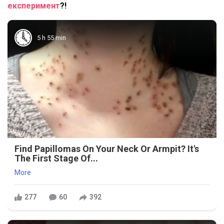
експеримент
?!
5 h 55 min
Find Papillomas On Your Neck Or Armpit? It's
The First Stage Of...
More
277
60
392