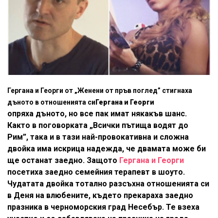
Гергана и Георги от „Женени от пръв поглед” стигнаха
дъното в отношенията си
Гергана и Георги
опряха дъното, но все пак имат някакъв шанс.
Както в поговорката „Всички пътища водят до
Рим”, така и в тази най-провокативна и сложна
двойка има искрица надежда, че двамата може би
ще останат заедно. Защото
Гергана и Георги
посетиха заедно семейния терапевт в шоуто.
Чудатата двойка тотално разсъхна отношенията си
в Деня на влюбените, където прекараха заедно
празника в черноморския град Несебър. Те взеха