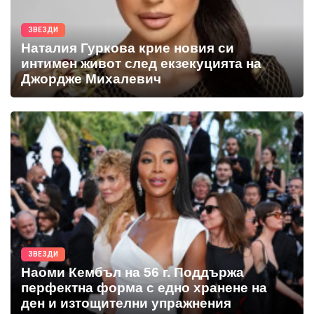
ЗВЕЗДИ
Наталия Гуркова крие новия си
интимен живот след екзекуцията на
Джордже Михалевич
ЗВЕЗДИ
Наоми Кембъл на 56 г. Поддържа
перфектна форма с едно хранене на
ден и изтощителни упражнения