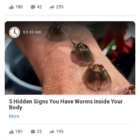
180
42
295
6 h 33 min
5 Hidden Signs You Have Worms Inside Your
Body
More
181
33
195