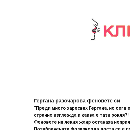
Гергана разочарова феновете си
“Преди много харесвах Гергана, но сега 
странно изглежда и каква е тази рокля?! 
Феновете на лекия жанр останаха неприя
Позабравената фолкзвезда доста се е п