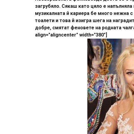
загрубяло. Сякаш като цяло е напълняла 
музикалната й кариера бе много нежна с
тоалети и това й изигра шега на награди
добре, смятат феновете на родната чалга.
align="aligncenter" width="380"]