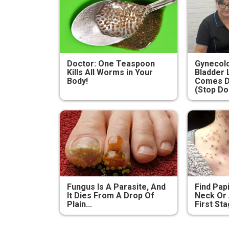
Doctor: One Teaspoon
Gynecolo
Kills All Worms in Your
Bladder 
Body!
Comes D
(Stop Do
Fungus Is A Parasite, And
Find Pap
It Dies From A Drop Of
Neck Or 
Plain...
First Sta