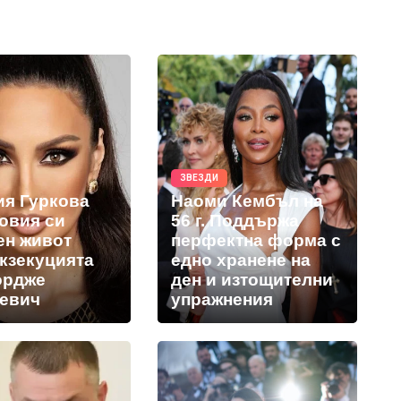
ЗВЕЗДИ
ия Гуркова
Наоми Кембъл на
новия си
56 г. Поддържа
ен живот
перфектна форма с
екзекуцията
едно хранене на
ордже
ден и изтощителни
евич
упражнения