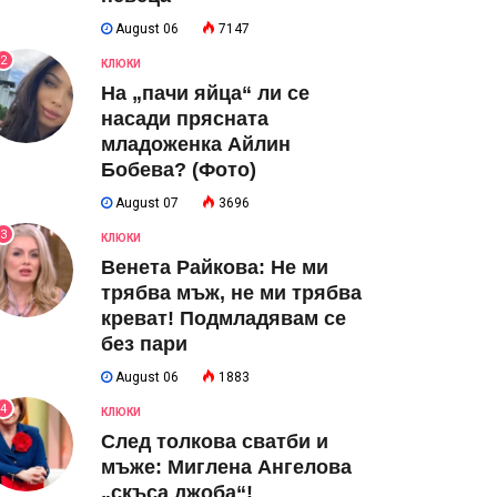
August 06
7147
2
КЛЮКИ
На „пачи яйца“ ли се
насади прясната
младоженка Айлин
Бобева? (Фото)
August 07
3696
3
КЛЮКИ
Венета Райкова: Не ми
трябва мъж, не ми трябва
креват! Подмладявам се
без пари
August 06
1883
4
КЛЮКИ
След толкова сватби и
мъже: Миглена Ангелова
„скъса джоба“!