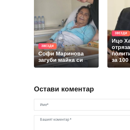
ЗВЕЗДИ
Ицо Х
отряз
ЗВЕЗДИ
Софи Маринова
полит
загуби майка си
за 100
Остави коментар