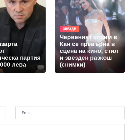
ЗВЕЗДИ
Червеният килим в
азарта
Кан се превърна в
ал
сцена на кино, стил
ическа партия
и звезден разкош
 000 лева
(снимки)