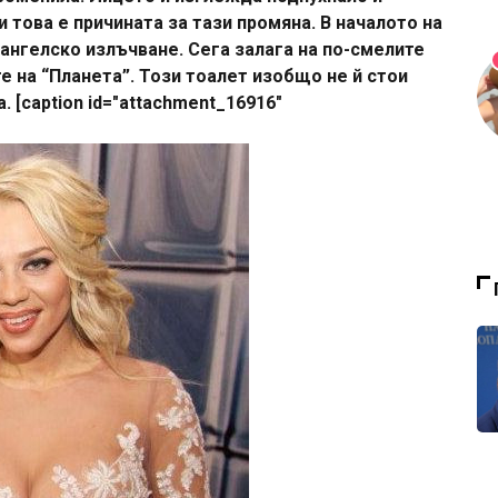
и това е причината за тази промяна. В началото на
 ангелско излъчване. Сега залага на по-смелите
те на “Планета”. Този тоалет изобщо не й стои
 [caption id="attachment_16916"