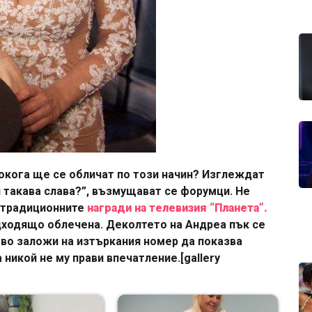
Докога ще се обличат по този начин? Изглеждат
и такава слава?”, възмущават се форумци. Не
 традиционните
награди на телевизия “Планета”.
ходящо облечена. Деколтето на Андреа пък се
во заложи на изтъркания номер да показва
 никой не му прави впечатление.[gallery