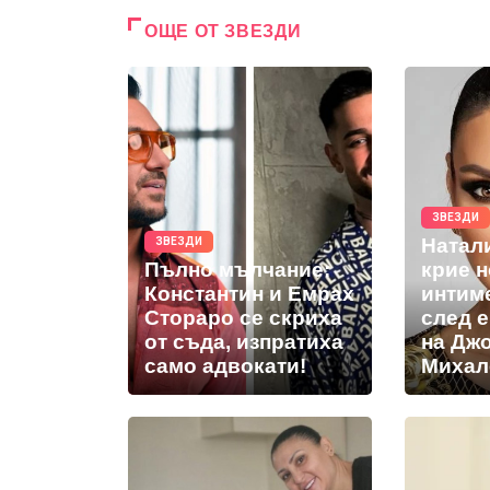
ОЩЕ ОТ ЗВЕЗДИ
ЗВЕЗДИ
Натал
ЗВЕЗДИ
Пълно мълчание:
крие 
Константин и Емрах
интим
Стораро се скриха
след 
от съда, изпратиха
на Дж
само адвокати!
Михал