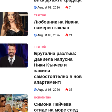
вика дръжте крадеца
August 08, 2026
7
ТЯ И ТОЙ
Любовник на Ивана
намерен заклан
August 08, 2026
21
ТЯ И ТОЙ
Брутална разлъка:
Даниела напусна
Ники Кънчев и
заживя
самостоятелно в нов
апартамент!
August 08, 2026
35
ЛЮБОПИТНО
Симона Пейчева
отиде на море след