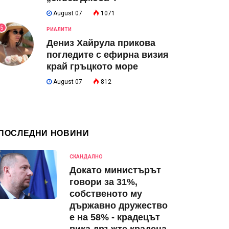
August 07
1071
5
РИАЛИТИ
Дениз Хайрула прикова
погледите с ефирна визия
край гръцкото море
August 07
812
ПОСЛЕДНИ НОВИНИ
СКАНДАЛНО
Докато министърът
говори за 31%,
собственото му
държавно дружество
е на 58% - крадецът