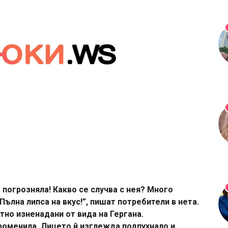
е погрозняла! Какво се случва с нея? Много
Пълна липса на вкус!”, пишат потребители в нета.
тно изненадани от вида на Гергана.
роменила. Лицето й изглежда подпухнало и