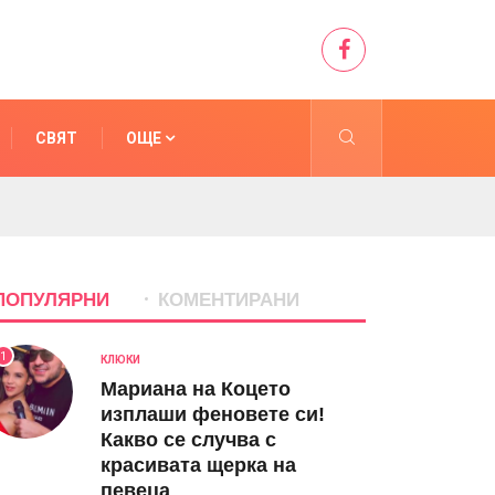
СВЯТ
ОЩЕ
ПОПУЛЯРНИ
КОМЕНТИРАНИ
1
КЛЮКИ
Мариана на Коцето
изплаши феновете си!
Какво се случва с
красивата щерка на
певеца