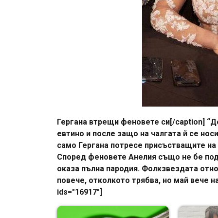
Гергана втрещи феновете си[/caption] “
евтино и после защо на чалгата й се нос
само Гергана потресе присъстващите на
Според феновете Анелия също не бе под
оказа пълна пародия. Фолкзвездата отно
повече, отколкото трябва, но май вече на
ids="16917"]