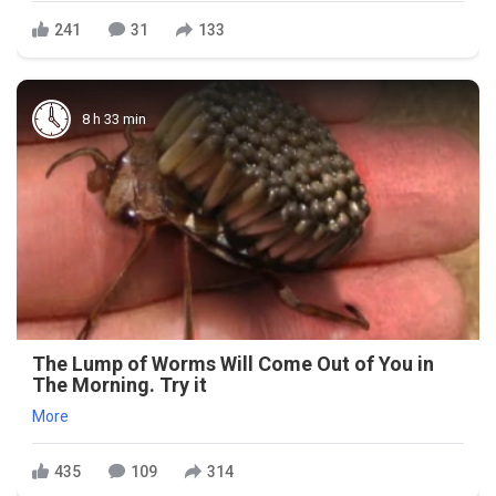
241
31
133
8 h 33 min
The Lump of Worms Will Come Out of You in
The Morning. Try it
More
435
109
314