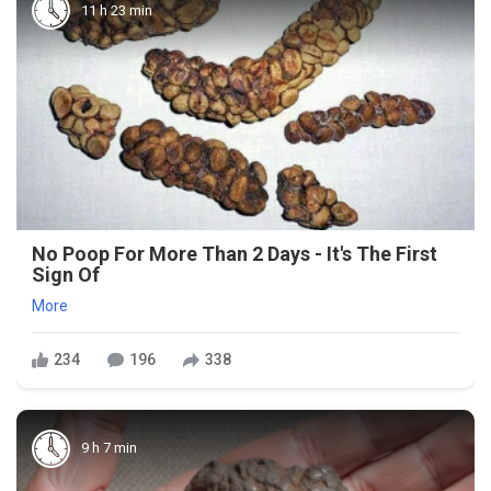
11 h 23 min
No Poop For More Than 2 Days - It's The First
Sign Of
More
234
196
338
9 h 7 min