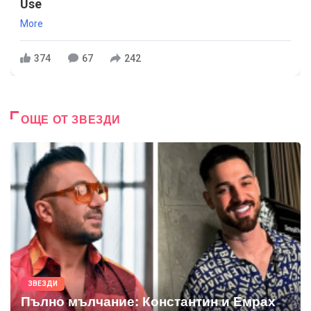
Use
More
374
67
242
ОЩЕ ОТ ЗВЕЗДИ
ЗВЕЗДИ
Пълно мълчание: Константин и Емрах