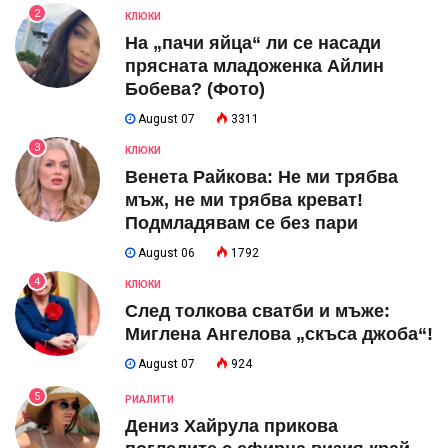
2
КЛЮКИ
На „пачи яйца“ ли се насади
прясната младоженка Айлин
Бобева? (Фото)
August 07
3311
3
КЛЮКИ
Венета Райкова: Не ми трябва
мъж, не ми трябва креват!
Подмладявам се без пари
August 06
1792
4
КЛЮКИ
След толкова сватби и мъже:
Миглена Ангелова „скъса джоба“!
August 07
924
5
РИАЛИТИ
Дениз Хайрула прикова