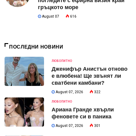
погледите с ефирна визия край
гръцкото море
August 07
616
ПОСЛЕДНИ НОВИНИ
ЛЮБОПИТНО
Дженифър Анистън отново
е влюбена! Ще звънят ли
сватбени камбани?
August 07, 2026
322
ЛЮБОПИТНО
Ариана Гранде хвърли
феновете си в паника
August 07, 2026
301