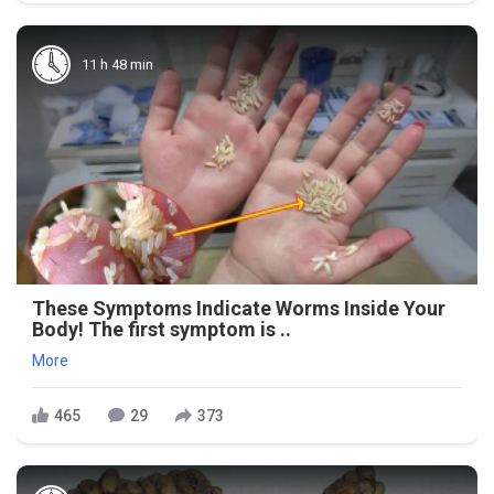
11 h 48 min
These Symptoms Indicate Worms Inside Your
Body! The first symptom is ..
More
465
29
373