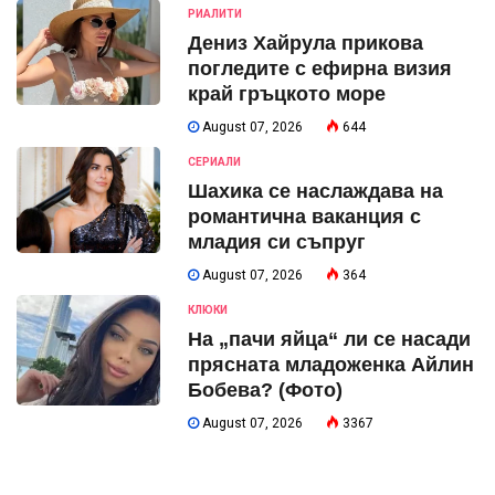
РИАЛИТИ
Дениз Хайрула прикова
погледите с ефирна визия
край гръцкото море
August 07, 2026
644
СЕРИАЛИ
Шахика се наслаждава на
романтична ваканция с
младия си съпруг
August 07, 2026
364
КЛЮКИ
На „пачи яйца“ ли се насади
прясната младоженка Айлин
Бобева? (Фото)
August 07, 2026
3367