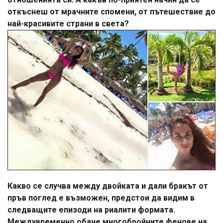
откъснеш от мрачните спомени, от пътешествие до
най-красивите страни в света?
Какво се случва между двойката и дали бракът от
пръв поглед е възможен, предстои да видим в
следващите епизоди на риалити формата.
Междувременно обаче многобройните фенове на