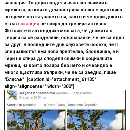
ваканция. Тя дори сподели няколко снимки в
мрежата, на които демонстрира колко е щастлива
по време на пътуването си, както и че дори докато
е във
ваканция
не спира да тренира активно.
Фотосите й затвърдиха мълвата, че двамата с
Георги са се разделили, осъзнавайки, че не са един
за друг. В последните дни слуховете носеха, че IT
специалистът има нова приятелка, блондинка, а и
Гери не спира да споделя снимки в социалните
мрежи, на които позира без него и очевидно е
много щастлива въпреки, че не са заедно, пише
"Блясък". [caption id="attachment_61135"
align="aligncenter" width="300"]