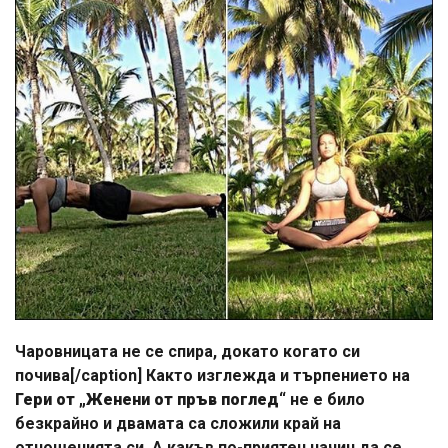
Чаровницата не се спира, докато когато си
почива[/caption] Както изглежда и търпението на
Гери от „Женени от пръв поглед“
не е било
безкрайно и двамата са сложили край на
отношенията си. А какъв по-приятен начин да се