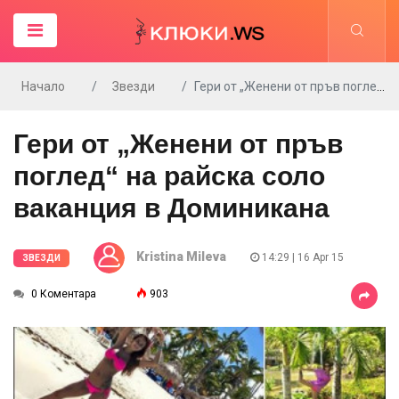
Начало
Звезди
Гери от „Женени от пръв поглед“ на райска соло ваканция в Доминикана
Гери от „Женени от пръв
поглед“ на райска соло
ваканция в Доминикана
Kristina Mileva
14:29 | 16 Apr 15
ЗВЕЗДИ
0 Коментара
903