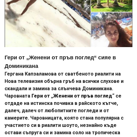
Гери от „Женени от пръв поглед“ сияе в
Доминикана
Гергана Капзаламова от сватбеното риалити на
Нова телевизия обърна гръб на всички слухове и
скандали и замина за слънчева Доминикана.
Чаровната
Гери от „Женени от пръв поглед“
се
отдаде на истинска почивка в райското кътче,
далеч, далеч от любопитните погледи и от
камерите. Чаровницата, която стана популярна с
участието си в риалити шоуто, незнайно къде
остави съпруга си и замина соло на тропическа