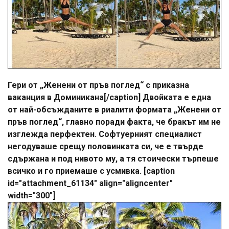
Гери от „Женени от пръв поглед“ с приказна
ваканция в Доминикана[/caption] Двойката е една
от най-обсъжданите в риалити формата „Женени от
пръв поглед“, главно поради факта, че бракът им не
изглежда перфектен. Софтуерният специалист
негодуваше срещу половинката си, че е твърде
сдържана и под нивото му, а тя стоически търпеше
всичко и го приемаше с усмивка. [caption
id="attachment_61134" align="aligncenter"
width="300"]