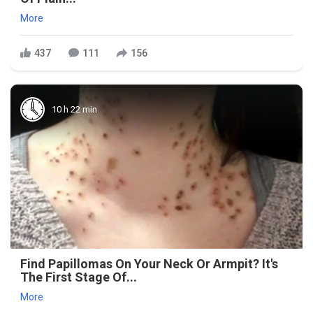
More
437
111
156
10 h 22 min
Find Papillomas On Your Neck Or Armpit? It's
The First Stage Of...
More