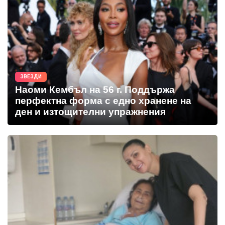
ЗВЕЗДИ
Наоми Кембъл на 56 г. Поддържа
перфектна форма с едно хранене на
ден и изтощителни упражнения