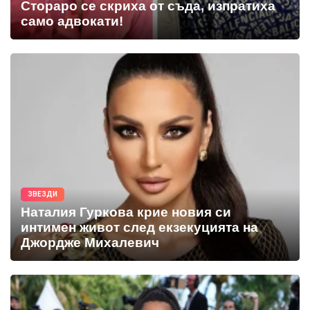
Стораро се скриха от съда, изпратиха
само адвокати!
ЗВЕЗДИ
Наталия Гуркова крие новия си
интимен живот след екзекуцията на
Джордже Михалевич