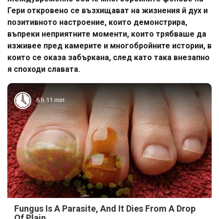
Гери откровено се възхищават на жизнения й дух и
позитивното настроение, които демонстрира,
въпреки неприятните моменти, които трябваше да
изживее пред камерите и многобройните истории, в
които се оказа забъркана, след като така внезапно
я споходи славата.
6 h 11 min
Fungus Is A Parasite, And It Dies From A Drop
Of Plain...