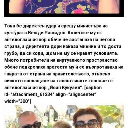
Това бе директен удар и срещу министъра на
културата Вежди Рашидов. Колегите му от
ангелогласния хор обаче не застанаха на негова
страна, а диригента дори изказа мнение и то доста
грубо, да си ходи, щом не му се нравят условията.
Много потребители на виртуалното пространство
обаче подкрепиха протеста му и се възпротивиха на
гаврата от страна на правителството, относно
ниското заплащане на талантливите гласове от
ангелогласния хор „Йоан Кукузел”. [caption
id="attachment_61234" align="aligncenter"
width="300"]