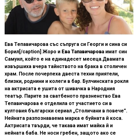
Ева Тепавичарова със съпруга си Георги и сина си
Борил[/caption]
Жоро и
Ева Тапавичарова
имат син
Самуил, който е на единадесет месеца.Двамата
извършиха вчера тайнството на брака в столичен
храм. После почерпеха двеста техни приятели,
близки, роднини и колеги в бар. Булчинската рокля
на актрисата е ушита от шивачка в Народния
театър. Парите за сватбеното празненство Ева
Тепавичарова е отделила от участието си в
култовия български сериал „Столичани в повече”.
Нейната разпознаваема марка е буйната й коса.
Актрисата твърди, че такава имат майка й и
нейната баба. Не носи гребен, защото ако се