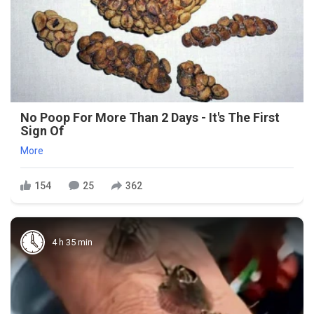
No Poop For More Than 2 Days - It's The First
Sign Of
More
154
25
362
4 h 35 min