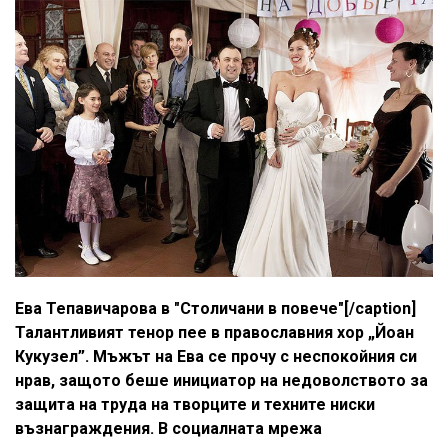
Ева Тепавичарова в "Столичани в повече"[/caption]
Талантливият тенор пее в православния хор „Йоан
Кукузел”. Мъжът на Ева се прочу с неспокойния си
нрав, защото беше инициатор на недоволството за
защита на труда на творците и техните ниски
възнаграждения. В социалната мрежа