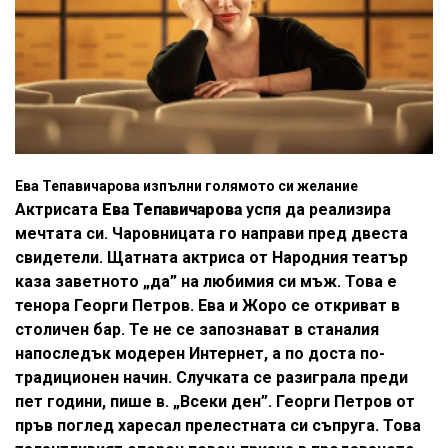
Ева Тепавичарова изпълни голямото си желание
Актрисата
Ева Тепавичарова
успя да реализира
мечтата си. Чаровницата го направи пред двеста
свидетели. Щатната актриса от Народния театър
каза заветното „да” на любимия си мъж. Това е
тенора Георги Петров. Ева и Жоро се откриват в
столичен бар. Те не се запознават в станалия
напоследък модерен Интернет, а по доста по-
традиционен начин. Случката се разиграла преди
пет години, пише в. „Всеки ден”. Георги Петров от
пръв поглед харесал прелестната си съпруга. Това