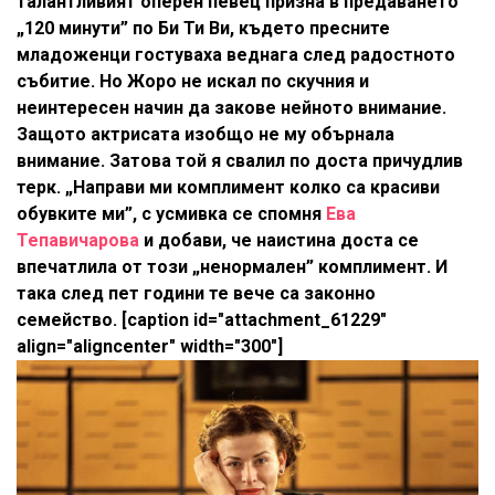
талантливият оперен певец призна в предаването
„120 минути” по Би Ти Ви, където пресните
младоженци гостуваха веднага след радостното
събитие. Но Жоро не искал по скучния и
неинтересен начин да закове нейното внимание.
Защото актрисата изобщо не му обърнала
внимание. Затова той я свалил по доста причудлив
терк. „Направи ми комплимент колко са красиви
обувките ми”, с усмивка се спомня
Ева
Тепавичарова
и добави, че наистина доста се
впечатлила от този „ненормален” комплимент. И
така след пет години те вече са законно
семейство. [caption id="attachment_61229"
align="aligncenter" width="300"]