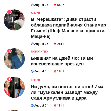
August 04
5607
2
КЛЮКИ
В „Черешката“: Диви страсти
обладаха подпийналия Станимир
Гъмов! (Шеф Манчев се припоти,
Маца-не)
August 05
2611
3
ЛЮБОПИТНО
Бившият на Джей Ло: Тя ми
изневеряваше през ден
August 05
1932
4
КЛЮКИ
Ни дума, ни вопъл, ни стон! Има
ли "музикален развод" между
Саня Армутлиева и Дара
August 04
1841