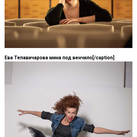
Ева Тепавичарова мина под венчило[/caption]