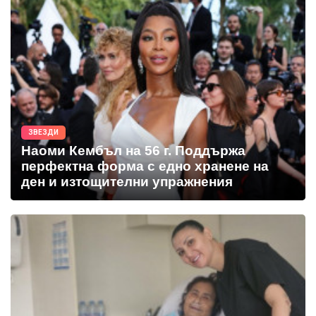
ЗВЕЗДИ
Наоми Кембъл на 56 г. Поддържа
перфектна форма с едно хранене на
ден и изтощителни упражнения