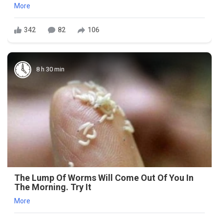
More
342
82
106
8 h 30 min
The Lump Of Worms Will Come Out Of You In
The Morning. Try It
More