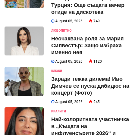
Турция: Още същата вечер
отиде на дискотека
August 05, 2026
749
ЛЮБОПИТНО
Неочаквана роля за Мария
Силвестър: Защо избраха
именно нея
August 05, 2026
1120
КЛЮКИ
Заради тежка дилема! Иво
Димчев се пуска дибидюс на
концерт (Фото)
August 05, 2026
945
РИАЛИТИ
Най-колоритната участничка
в „Къщата на
инфлуенсърите 2026“ и