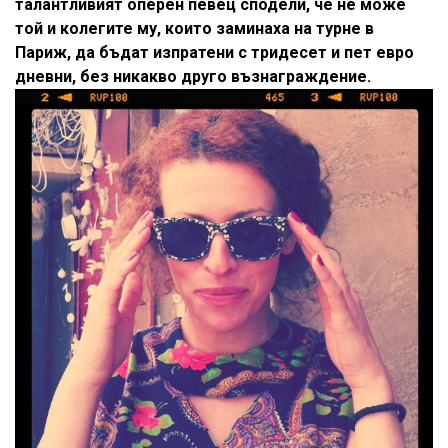
талантливият оперен певец сподели, че не може
той и колегите му, които заминаха на турне в
Париж, да бъдат изпратени с тридесет и пет евро
дневни, без никакво друго възнаграждение.