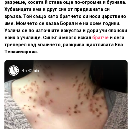
разреше, косата й става още по-огромна и бухнала.
Хубавицата има и друг син от предишната си
връзка. Той също като братчето си носи царствено
име. Момчето се казва Борил и е на осем години.
Увлича се по източните изкуства и дори учи японски
език в училище. Синът й много искал
братче
и сега
треперел над мъничето, разкрива щастливата
Ева
Тепавичарова.
4 h 42 min