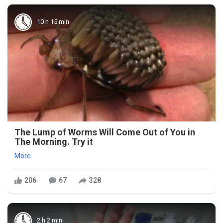
10 h 15 min
The Lump of Worms Will Come Out of You in
The Morning. Try it
More
206
67
328
2 h 2 min