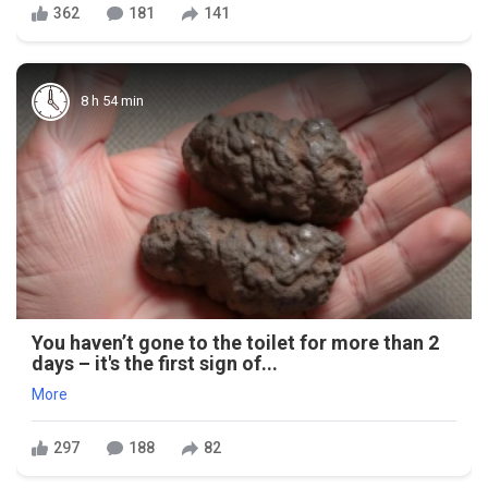
362
181
141
8 h 54 min
You haven’t gone to the toilet for more than 2
days – it's the first sign of...
More
297
188
82