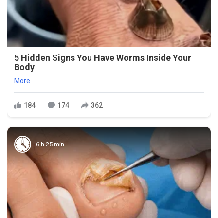
5 Hidden Signs You Have Worms Inside Your
Body
More
184
174
362
6 h 25 min