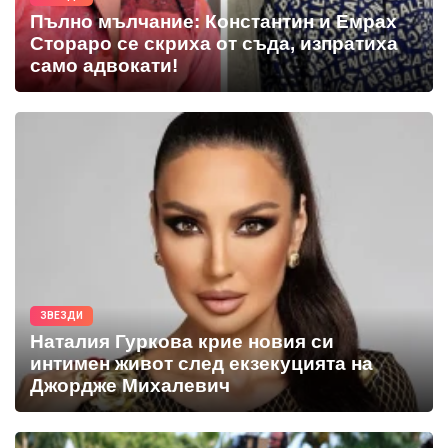
Пълно мълчание: Константин и Емрах
Стораро се скриха от съда, изпратиха
само адвокати!
ЗВЕЗДИ
Наталия Гуркова крие новия си
интимен живот след екзекуцията на
Джордже Михалевич