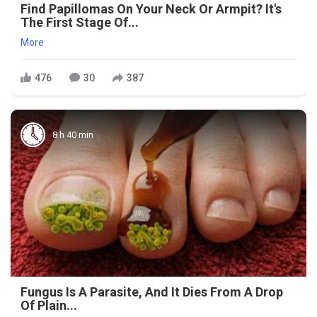
Find Papillomas On Your Neck Or Armpit? It's
The First Stage Of...
More
476
30
387
8 h 40 min
Fungus Is A Parasite, And It Dies From A Drop
Of Plain...