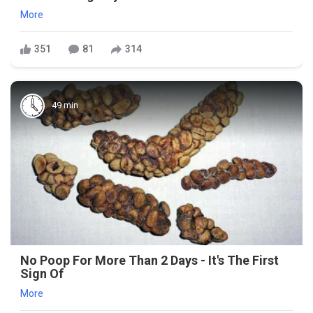
More
351
81
314
49 min
No Poop For More Than 2 Days - It's The First
Sign Of
More