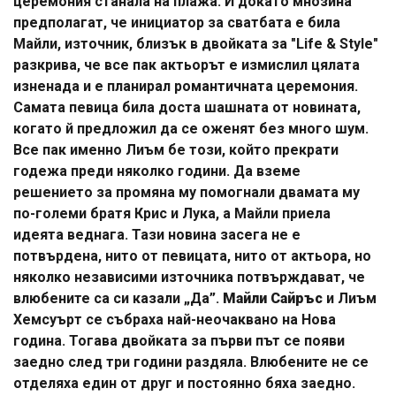
церемония станала на плажа. И докато мнозина
предполагат, че инициатор за сватбата е била
Майли, източник, близък в двойката за "Life & Style"
разкрива, че все пак актьорът е измислил цялата
изненада и е планирал романтичната церемония.
Самата певица била доста шашната от новината,
когато й предложил да се оженят без много шум.
Все пак именно Лиъм бе този, който прекрати
годежа преди няколко години. Да вземе
решението за промяна му помогнали двамата му
по-големи братя Крис и Лука, а Майли приела
идеята веднага. Тази новина засега не е
потвърдена, нито от певицата, нито от актьора, но
няколко независими източника потвърждават, че
влюбените са си казали „Да”.
Майли Сайръс
и Лиъм
Хемсуърт се събраха най-неочаквано на Нова
година. Тогава двойката за първи път се появи
заедно след три години раздяла. Влюбените не се
отделяха един от друг и постоянно бяха заедно.