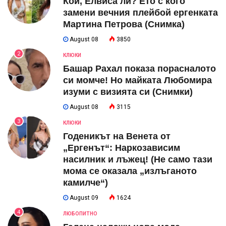
Кой, Елвиса ли? Ето с кого
замени вечния плейбой ергенката
Мартина Петрова (Снимка)
August 08
3850
2
КЛЮКИ
Башар Рахал показа порасналото
си момче! Но майката Любомира
изуми с визията си (Снимки)
August 08
3115
3
КЛЮКИ
Годеникът на Венета от
„Ергенът“: Наркозависим
насилник и лъжец! (Не само тази
мома се оказала „излъганото
камилче“)
August 09
1624
4
ЛЮБОПИТНО