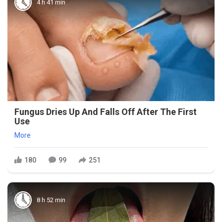
4 h 41 min
Fungus Dries Up And Falls Off After The First
Use
More
180
99
251
8 h 52 min