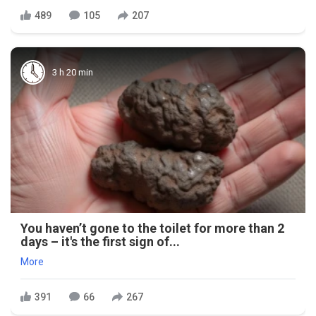
489
105
207
3 h 20 min
You haven’t gone to the toilet for more than 2
days – it's the first sign of...
More
391
66
267