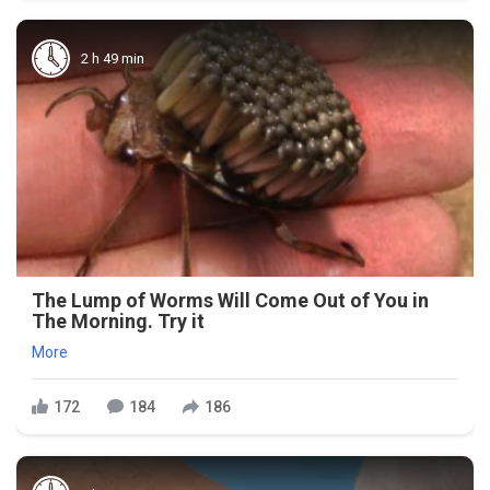
2 h 49 min
The Lump of Worms Will Come Out of You in
The Morning. Try it
More
172
184
186