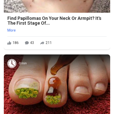
Find Papillomas On Your Neck Or Armpit? It's
The First Stage Of...
More
186
43
211
0 min