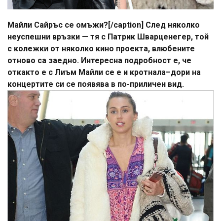
Майли Сайръс се омъжи?[/caption] След няколко
неуспешни връзки — тя с Патрик Шварценегер, той
с колежки от няколко кино проекта, влюбените
отново са заедно. Интересна подробност е, че
откакто е с Лиъм Майли се е и кротнала–дори на
концертите си се появява в по-приличен вид.