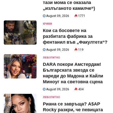
тази мома се оказала
„излъганото камилче“)
August 09, 2026
1771
КРИМИ
Кои са босовете на
разбитата фабрика за
фентанил във „Факултета“?
August 09, 2026
119
ЛЮБОПИТНО
DARA покори Амстердам!
Българската звезда се
нареди до Мадона и Кайли
Миноуг на световна сцена
August 09, 2026
434
ЛЮБОПИТНО
Риана се завръща? A$AP
Rocky разкри, че певицата