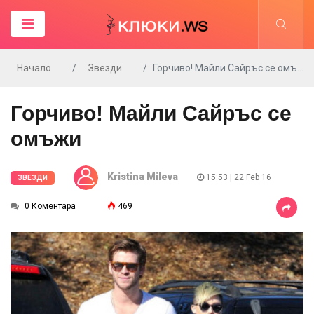
Начало
Звезди
Горчиво! Майли Сайръс се омъжи
Горчиво! Майли Сайръс се
омъжи
Kristina Mileva
15:53 | 22 Feb 16
ЗВЕЗДИ
0 Коментара
469