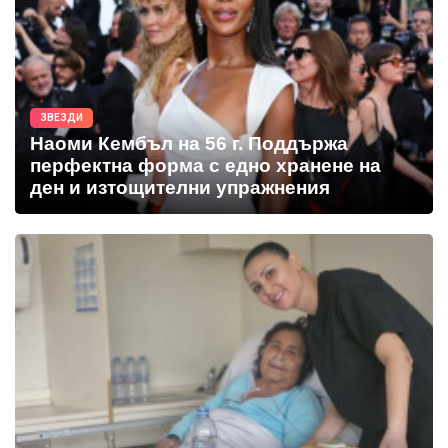
ЗВЕЗДИ
Наоми Кембъл на 56 г. Поддържа
перфектна форма с едно хранене на
ден и изтощителни упражнения