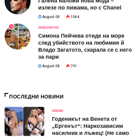
Галена наложи нова мода –
излезе по пижама, но с Chanel
August 08
1064
5
ЛЮБОПИТНО
Симона Пейчева отиде на море
след убийството на любимия й
Владо Загатото, скарала се с него
за пари
August 08
791
ПОСЛЕДНИ НОВИНИ
КЛЮКИ
Годеникът на Венета от
„Ергенът“: Наркозависим
насилник и лъжец! (Не само