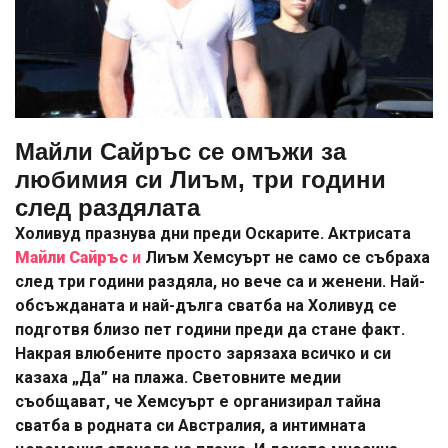
Майли Сайръс се омъжи за
любимия си Лиъм, три години
след раздялата
Холивуд празнува дни преди Оскарите. Актрисата
Майли Сайръс
и
Лиъм Хемсуърт не само се събраха
след три години раздяла, но вече са и женени. Най-
обсъжданата и най-дълга сватба на Холивуд се
подготвя близо пет години преди да стане факт.
Накрая влюбените просто зарязаха всичко и си
казаха „Да” на плажа. Световните медии
съобщават, че Хемсуърт е организирал тайна
сватба в родната си Австралия, а интимната