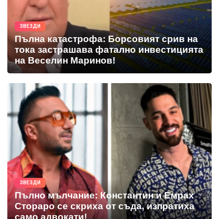
ЗВЕЗДИ
Пълна катастрофа: Борсовият срив на
тока застрашава фатално инвестицията
на Веселин Маринов!
ЗВЕЗДИ
Пълно мълчание: Константин и Емрах
Стораро се скриха от съда, изпратиха
само адвокати!