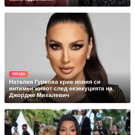
ЗВЕЗДИ
Наталия Гуркова крие новия си
интимен живот след екзекуцията на
Джордже Михалевич