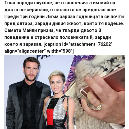
Това породи слухове, че отношенията им май са
доста по-сериозни, отколкото се предполагаше.
Преди три години Лиъм заряза годеницата си почти
пред олтара, заради дивия живот, който тя водеше.
Самата Майли призна, че твърде дивото й
поведение е стреснало половинката й, заради
което я зарязал. [caption id="attachment_76202"
align="aligncenter" width="598"]