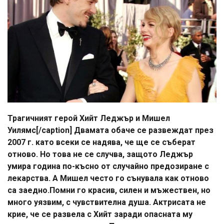
Трагичният герой Хийт Леджър и Мишел
Уилямс[/caption] Двамата обаче се развеждат през
2007 г. като всеки се надява, че ще се съберат
отново. Но това не се случва, защото Леджър
умира година по-късно от случайно предозиране с
лекарства. А Мишел често го сънувала как отново
са заедно.Помни го красив, силен и мъжествен, но
много уязвим, с чувствителна душа. Актрисата не
крие, че се развела с Хийт заради опасната му