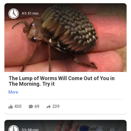
4 h 51 min
The Lump of Worms Will Come Out of You in
The Morning. Try it
More
430
69
239
5 h 38 min