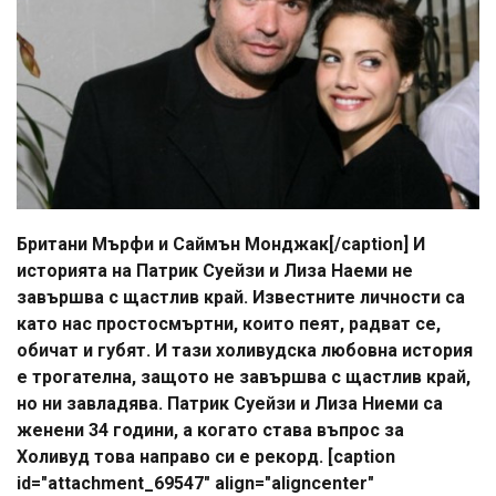
Британи Мърфи и Саймън Монджак[/caption] И
историята на Патрик Суейзи и Лиза Наеми не
завършва с щастлив край. Известните личности са
като нас простосмъртни, които пеят, радват се,
обичат и губят. И тази холивудска любовна история
е трогателна, защото не завършва с щастлив край,
но ни завладява. Патрик Суейзи и Лиза Ниеми са
женени 34 години, а когато става въпрос за
Холивуд това направо си е рекорд. [caption
id="attachment_69547" align="aligncenter"