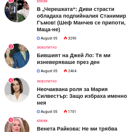
2
КЛЮКИ
В „Черешката“: Диви страсти
обладаха подпийналия Станимир
Гъмов! (Шеф Манчев се припоти,
Маца-не)
August 05
3290
3
ЛЮБОПИТНО
Бившият на Джей Ло: Тя ми
изневеряваше през ден
August 05
2464
4
ЛЮБОПИТНО
Неочаквана роля за Мария
Силвестър: Защо избраха именно
нея
August 05
1701
5
КЛЮКИ
Венета Райкова: Не ми трябва