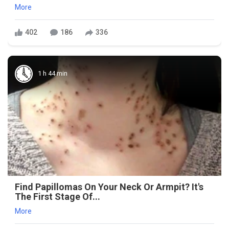
More
402
186
336
1 h 44 min
Find Papillomas On Your Neck Or Armpit? It's
The First Stage Of...
More