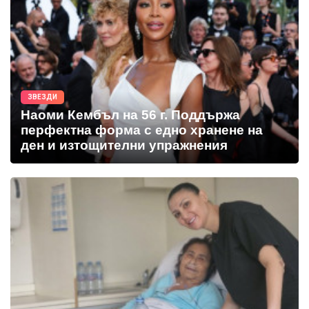
ЗВЕЗДИ
Наоми Кембъл на 56 г. Поддържа
перфектна форма с едно хранене на
ден и изтощителни упражнения