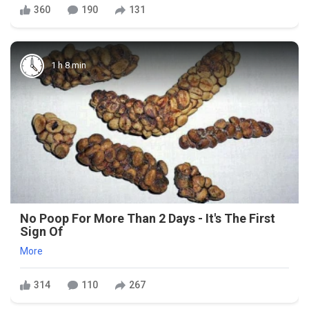
360
190
131
1 h 8 min
No Poop For More Than 2 Days - It's The First
Sign Of
More
314
110
267