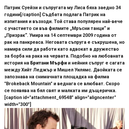
Патрик Суейзи и съпругата му Лиса бяха заедно 34
години[/caption] Съдбата подлага Патрик на
изпитания и възходи. Той става популярен най-вече
с участието си във филмите „Мръсни танци“ и
„Призрак“. Умира на 14 септември 2009 година от
рак на панкреаса. Неговата съпруга е съкрушена, но
намира сили да работи като адвокат в дружество
за борба на рака на червата. Подобно на любовната
история на
Британи Мърфи
и нейния съпруг е сагата
между Хийт Леджър и Мишел Уилямс. Двойката се
запознава на снимачната площадка на филма
"Brokeback Mountain" и веднага се влюбват. Скоро
се появява на бял свят и малката им дъщеричка.
[caption id="attachment_69548" align="aligncenter"
width="300"]