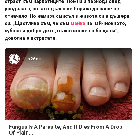
страст към наркотиците. Помни и периода след
раздялата, когато дълго се борила да започне
отначало. Но намира смисъл в живота си в дъщеря
си. „Щастлива съм, че съм
майка
на най-нежното,
хубаво и добро дете, пълно копие на баща си”,
доволна е актрисата.
11 h 26 min
Fungus Is A Parasite, And It Dies From A Drop
Of Plain...