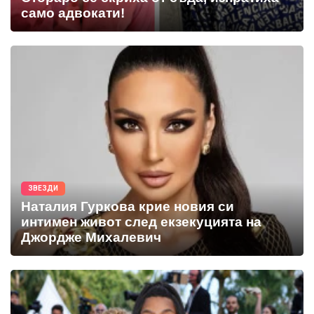
само адвокати!
ЗВЕЗДИ
Наталия Гуркова крие новия си
интимен живот след екзекуцията на
Джордже Михалевич