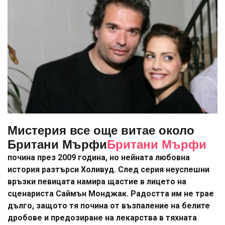
Мистерия все още витае около
Британи Мърфи
Британи Мърфи
почина през 2009 година, но нейната любовна
история разтърси Холивуд. След серия неуспешни
връзки певицата намира щастие в лицето на
сценариста Саймън Монджак. Радостта им не трае
дълго, защото тя почина от възпаление на белите
дробове и предозиране на лекарства в тяхната