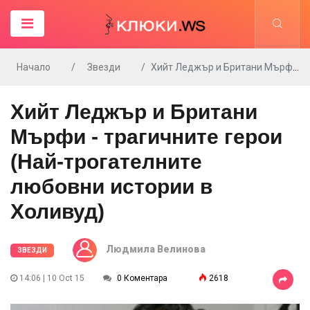
Начало
Звезди
Хийт Леджър и Британи Мърфи - трагичните герои (Най-трогателните любовни истории в Холивуд)
Хийт Леджър и Британи
Мърфи - трагичните герои
(Най-трогателните
любовни истории в
Холивуд)
Людмила Велинова
ЗВЕЗДИ
14:06 | 10 Oct 15
0 Коментара
2618