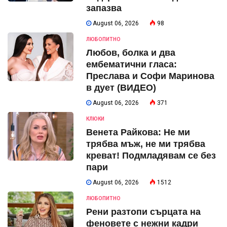
запазва
August 06, 2026
98
ЛЮБОПИТНО
Любов, болка и два
ембематични гласа:
Преслава и Софи Маринова
в дует (ВИДЕО)
August 06, 2026
371
КЛЮКИ
Венета Райкова: Не ми
трябва мъж, не ми трябва
креват! Подмладявам се без
пари
August 06, 2026
1512
ЛЮБОПИТНО
Рени разтопи сърцата на
феновете с нежни кадри