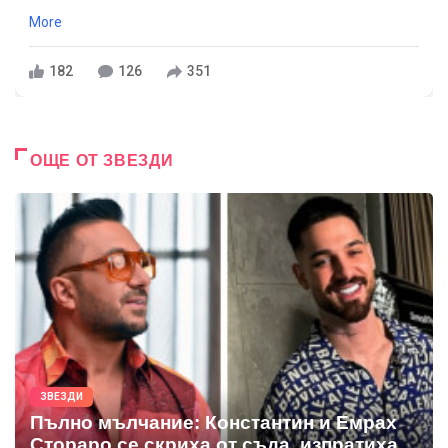
More
182
126
351
ОЩЕ ОТ ЗВЕЗДИ
ЗВЕЗДИ
Пълно мълчание: Константин и Емрах
Стораро се скриха от съда, изпратиха