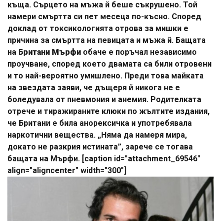
къща. Сърцето на мъжа й беше съкрушено. Той
намери смъртта си пет месеца по-късно. Според
доклад от токсикологията отрова за мишки е
причина за смъртта на певицата и мъжа й. Бащата
на
Британи Мърфи
обаче е поръчал независимо
проучване, според което двамата са били отровени
и то най-вероятно умишлено. Преди това майката
на звездата заяви, че дъщеря й никога не е
боледувала от пневмония и анемия. Родителката
отрече и тиражираните клюки по жълтите издания,
че Британи е била анорексичка и употребявала
наркотични вещества. „Няма да намеря мира,
докато не разкрия истината”, зарече се тогава
бащата на Мърфи. [caption id="attachment_69546"
align="aligncenter" width="300"]