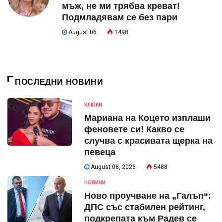
мъж, не ми трябва креват!
Подмладявам се без пари
August 06
1498
ПОСЛЕДНИ НОВИНИ
КЛЮКИ
Мариана на Коцето изплаши
феновете си! Какво се
случва с красивата щерка на
певеца
August 06, 2026
5488
НОВИНИ
Ново проучване на „Галъп“:
ДПС със стабилен рейтинг,
подкрепата към Радев се