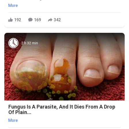
More
192
169
342
2 h 32 min
Fungus Is A Parasite, And It Dies From A Drop
Of Plain...
More