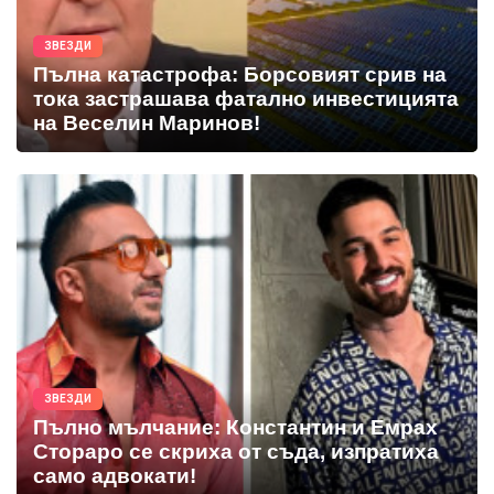
ЗВЕЗДИ
Пълна катастрофа: Борсовият срив на
тока застрашава фатално инвестицията
на Веселин Маринов!
ЗВЕЗДИ
Пълно мълчание: Константин и Емрах
Стораро се скриха от съда, изпратиха
само адвокати!