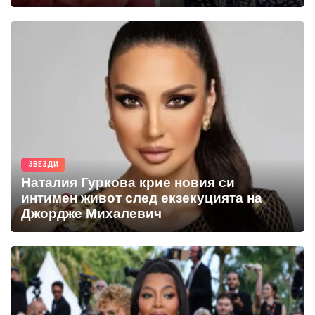
ЗВЕЗДИ
Наталия Гуркова крие новия си
интимен живот след екзекуцията на
Джордже Михалевич