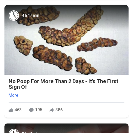
4 h 17 min
No Poop For More Than 2 Days - It's The First
Sign Of
More
463
195
386