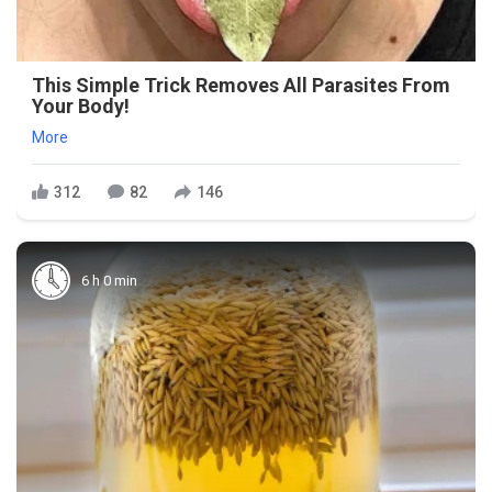
This Simple Trick Removes All Parasites From
Your Body!
More
312
82
146
6 h 0 min