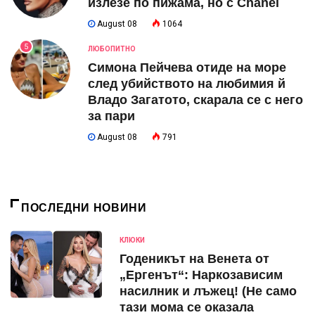
излезе по пижама, но с Chanel
August 08
1064
5
ЛЮБОПИТНО
Симона Пейчева отиде на море
след убийството на любимия й
Владо Загатото, скарала се с него
за пари
August 08
791
ПОСЛЕДНИ НОВИНИ
КЛЮКИ
Годеникът на Венета от
„Ергенът“: Наркозависим
насилник и лъжец! (Не само
тази мома се оказала