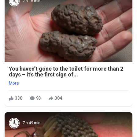
7 h 15 min
You haven’t gone to the toilet for more than 2
days – it's the first sign of...
More
330
93
304
7 h 49 min