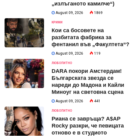
„излъганото камилче“)
August 09, 2026
1869
КРИМИ
Кои са босовете на
разбитата фабрика за
фентанил във „Факултета“?
August 09, 2026
119
ЛЮБОПИТНО
DARA покори Амстердам!
Българската звезда се
нареди до Мадона и Кайли
Миноуг на световна сцена
August 09, 2026
441
ЛЮБОПИТНО
Риана се завръща? A$AP
Rocky разкри, че певицата
отново е в студиото