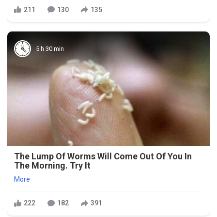
211
130
135
5 h 30 min
The Lump Of Worms Will Come Out Of You In
The Morning. Try It
More
222
182
391