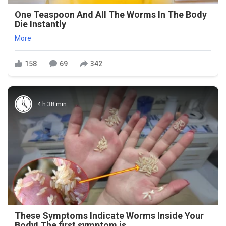
One Teaspoon And All The Worms In The Body
Die Instantly
More
158
69
342
4 h 38 min
These Symptoms Indicate Worms Inside Your
Body! The first symptom is ..