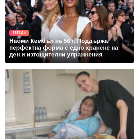
ЗВЕЗДИ
Наоми Кембъл на 56 г. Поддържа
перфектна форма с едно хранене на
ден и изтощителни упражнения