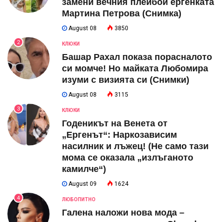
замени вечния плейбой ергенката
Мартина Петрова (Снимка)
August 08
3850
2
КЛЮКИ
Башар Рахал показа порасналото
си момче! Но майката Любомира
изуми с визията си (Снимки)
August 08
3115
3
КЛЮКИ
Годеникът на Венета от
„Ергенът“: Наркозависим
насилник и лъжец! (Не само тази
мома се оказала „излъганото
камилче“)
August 09
1624
4
ЛЮБОПИТНО
Галена наложи нова мода –