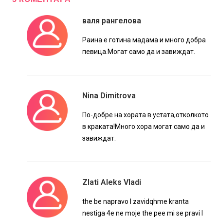
валя рангелова
Раина е готина мадама и много добра
певица.Могат само да и завиждат.
Nina Dimitrova
По-добре на хората в устата,отколкото
в краката!Много хора могат само да и
завиждат.
Zlati Aleks Vladi
the be napravo I zavidqhme kranta
nestiga 4e ne moje the pee mi se pravi I