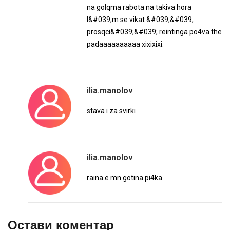
na golqma rabota na takiva hora
I&#039;m se vikat &#039;&#039;
prosqci&#039;&#039; reintinga po4va the
padaaaaaaaaaa xixixixi.
ilia.manolov
stava i za svirki
ilia.manolov
raina e mn gotina pi4ka
Остави коментар