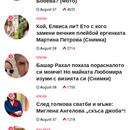
Бобева? (Фото)
August 07
4025
2
КЛЮКИ
Кой, Елвиса ли? Ето с кого
замени вечния плейбой ергенката
Мартина Петрова (Снимка)
August 08
2716
3
КЛЮКИ
Башар Рахал показа порасналото
си момче! Но майката Любомира
изуми с визията си (Снимки)
August 08
1750
4
КЛЮКИ
След толкова сватби и мъже:
Миглена Ангелова „скъса джоба“!
August 07
1218
5
РИАЛИТИ