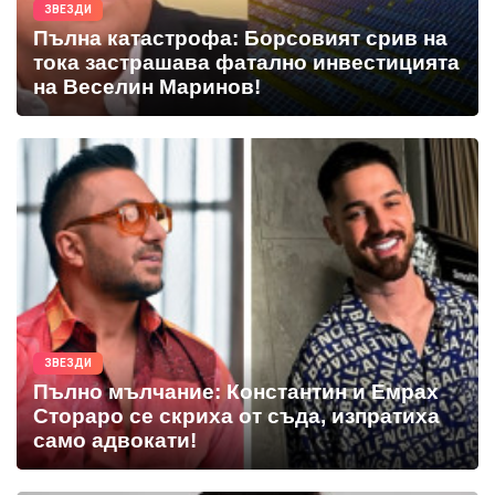
ЗВЕЗДИ
Пълна катастрофа: Борсовият срив на
тока застрашава фатално инвестицията
на Веселин Маринов!
ЗВЕЗДИ
Пълно мълчание: Константин и Емрах
Стораро се скриха от съда, изпратиха
само адвокати!