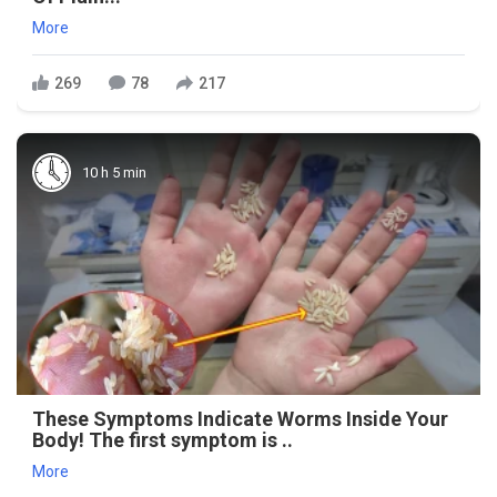
More
269
78
217
10 h 5 min
These Symptoms Indicate Worms Inside Your
Body! The first symptom is ..
More