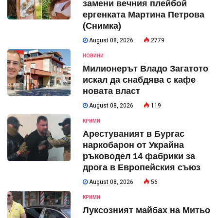
замени вечния плейбой
ергенката Мартина Петрова
(Снимка)
August 08, 2026
2779
НОВИНИ
Милионерът Владо Загатото
искал да снабдява с кафе
новата власт
August 08, 2026
119
КРИМИ
Арестуваният в Бургас
наркобарон от Украйна
ръководел 14 фабрики за
дрога в Европейския съюз
August 08, 2026
56
КРИМИ
Луксозният майбах на Митьо