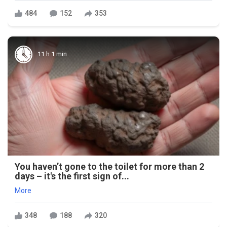
484
152
353
11 h 1 min
You haven’t gone to the toilet for more than 2
days – it's the first sign of...
More
348
188
320