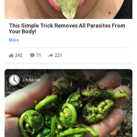
This Simple Trick Removes All Parasites From
Your Body!
More
242
71
221
3 h 54 min