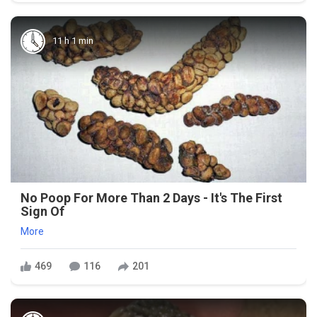
11 h 1 min
No Poop For More Than 2 Days - It's The First
Sign Of
More
469
116
201