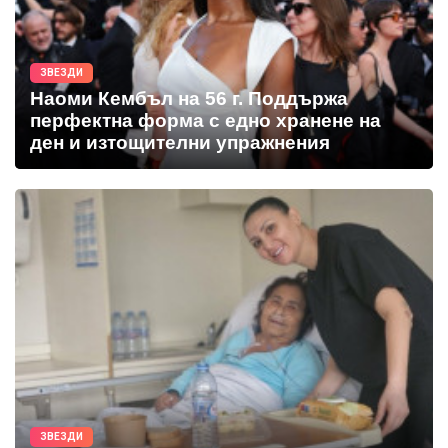
ЗВЕЗДИ
Наоми Кембъл на 56 г. Поддържа
перфектна форма с едно хранене на
ден и изтощителни упражнения
ЗВЕЗДИ