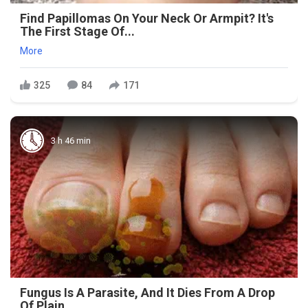
Find Papillomas On Your Neck Or Armpit? It's
The First Stage Of...
More
325
84
171
3 h 46 min
Fungus Is A Parasite, And It Dies From A Drop
Of Plain...