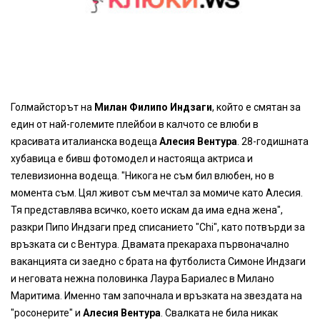
Голмайсторът на
Милан Филипо Индзаги
, който е смятан за
един от най-големите плейбои в калчото се влюби в
красивата италианска водеща
Алесия Вентура
. 28-годишната
хубавица е бивш фотомодел и настояща актриса и
телевизионна водеща. "Никога не съм бил влюбен, но в
момента съм. Цял живот съм мечтал за момиче като Алесия.
Тя представлява всичко, което искам да има една жена",
разкри Пипо Индзаги пред списанието "Chi", като потвърди за
връзката си с Вентура. Двамата прекараха първоначално
ваканцията си заедно с брата на футболиста Симоне Индзаги
и неговата нежна половинка Лаура Бариалес в Милано
Маритима. Именно там започнала и връзката на звездата на
"росонерите" и
Алесия Вентура
. Свалката не била никак