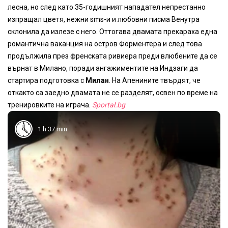
лесна, но слeд като 35-годишният нападател непрестанно
изпращал цветя, нежни sms-и и любовни писма Венутра
склонила да излезе с него. Оттогава двамата прекараха една
романтична ваканция на остров Форментера и след това
продължила през френската ривиера преди влюбените да се
върнат в Милано, поради ангажиментите на Индзаги да
стартира подготовка с
Милан
. На Апенините твърдят, че
откакто са заедно двамата не се разделят, освен по време на
тренировките на играча.
Sportal.bg
1 h 37 min