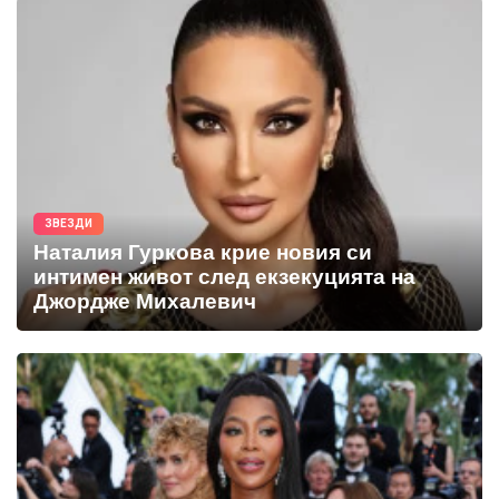
ЗВЕЗДИ
Наталия Гуркова крие новия си
интимен живот след екзекуцията на
Джордже Михалевич