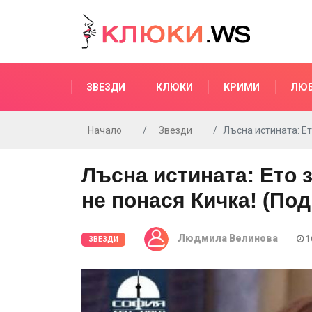
ЗВЕЗДИ
КЛЮКИ
КРИМИ
ЛЮ
Начало
Звезди
Лъсна истината: Ет
Лъсна истината: Ето 
не понася Кичка! (По
Людмила Велинова
16
ЗВЕЗДИ