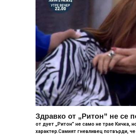
Здравко от „Ритон” не се п
от дует „Ритон” не само не трае Кичка, но
характер.Самият гневливец потвърди, че