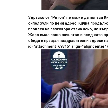
Здравко от "Ритон" не може да понася Ки
сипел хули по неин адрес, Кичка продълж
процеса на разговора стана ясно, че въп
Жоро имал лошо пиянство и след като пр
обиди и пращал поздравителни адреси на 
id="attachment_69315" align="aligncenter" 