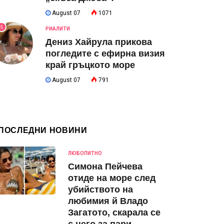
August 07
1071
5
РИАЛИТИ
Дениз Хайрула прикова
погледите с ефирна визия
край гръцкото море
August 07
791
ПОСЛЕДНИ НОВИНИ
ЛЮБОПИТНО
Симона Пейчева
отиде на море след
убийството на
любимия й Владо
Загатото, скарала се