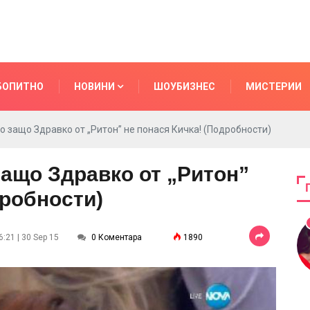
БОПИТНО
НОВИНИ
ШОУБИЗНЕС
МИСТЕРИИ
о защо Здравко от „Ритон” не понася Кичка! (Подробности)
защо Здравко от „Ритон”
дробности)
:21 | 30 Sep 15
0 Коментара
1890