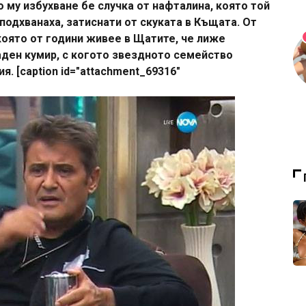
 му избухване бе случка от нафталина, която той
подхванаха, затиснати от скуката в Къщата. От
която от години живее в Щатите, че лиже
аден кумир, с когото звездното семейство
. [caption id="attachment_69316"