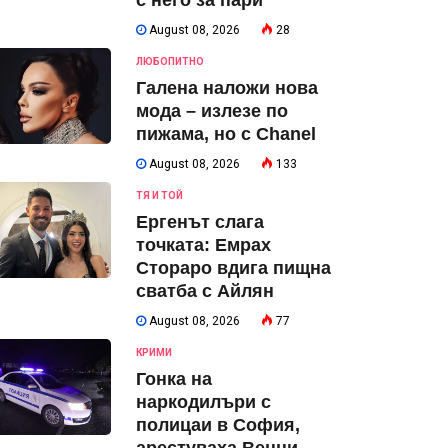
с него за пари
August 08, 2026
28
ЛЮБОПИТНО
Галена наложи нова
мода – излезе по
пижама, но с Chanel
August 08, 2026
133
ТЯ И ТОЙ
Ергенът слага
точката: Емрах
Стораро вдига пищна
сватба с Айлян
August 08, 2026
77
КРИМИ
Гонка на
наркодилъри с
полицаи в София,