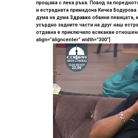
прощава с лека ръка. Повод за поредното
и естрадната примадона Кичка Бодурова 
дума на дума
Здравко
обвини певицата, 
усърдно задните части на друг наш естр
отдавна е приключило всякакви отношения
align="aligncenter" width="300"]