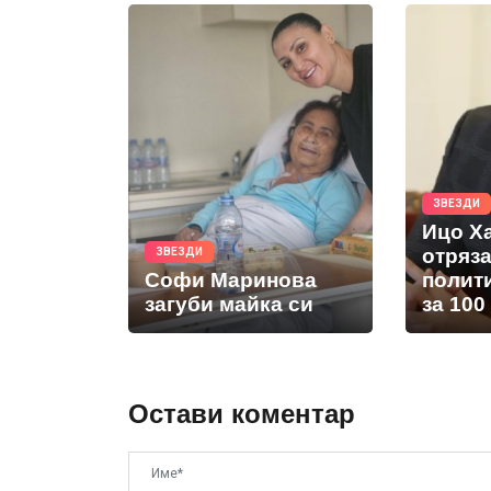
ЗВЕЗДИ
Ицо Х
отряз
ЗВЕЗДИ
Софи Маринова
полит
загуби майка си
за 100
Остави коментар