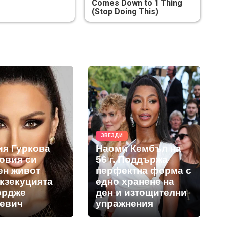
Comes Down to 1 Thing
(Stop Doing This)
ЗВЕЗДИ
ия Гуркова
Наоми Кембъл на
новия си
56 г. Поддържа
ен живот
перфектна форма с
екзекуцията
едно хранене на
ордже
ден и изтощителни
евич
упражнения