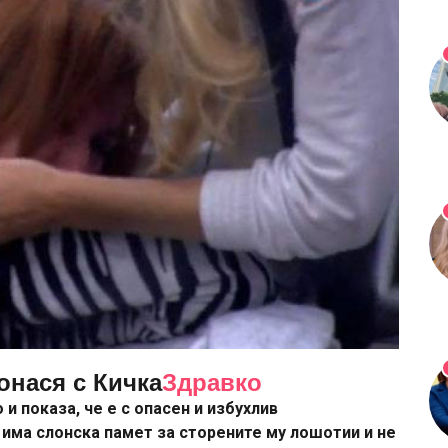
онася с Кичка
Здравко
 и показа, че е с опасен и избухлив
 има слонска памет за сторените му лошотии и не