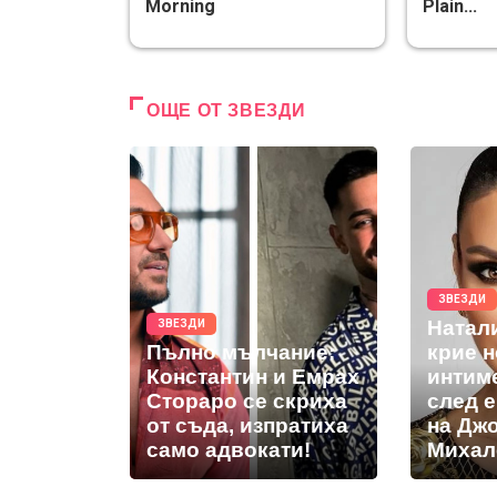
Morning
Plain...
ОЩЕ ОТ ЗВЕЗДИ
ЗВЕЗДИ
Натал
ЗВЕЗДИ
Пълно мълчание:
крие 
Константин и Емрах
интим
Стораро се скриха
след 
от съда, изпратиха
на Дж
само адвокати!
Михал