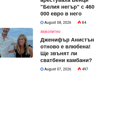
арестуваха Венци
"Белия негър" с 460
000 евро в него
August 08, 2026
84
ЛЮБОПИТНО
Дженифър Анистън
отново е влюбена!
Ще звънят ли
сватбени камбани?
August 07, 2026
497