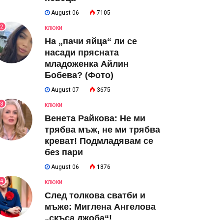
August 06
7105
2
КЛЮКИ
На „пачи яйца“ ли се
насади прясната
младоженка Айлин
Бобева? (Фото)
August 07
3675
3
КЛЮКИ
Венета Райкова: Не ми
трябва мъж, не ми трябва
креват! Подмладявам се
без пари
August 06
1876
4
КЛЮКИ
След толкова сватби и
мъже: Миглена Ангелова
„скъса джоба“!