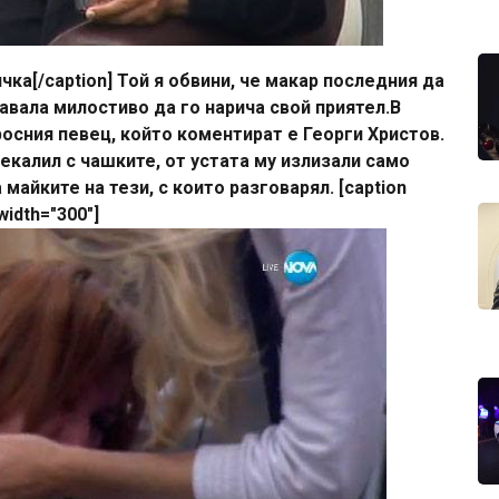
чка[/caption] Той я обвини, че макар последния да
авала милостиво да го нарича свой приятел.В
росния певец, който коментират е Георги Христов.
екалил с чашките, от устата му излизали само
майките на тези, с които разговарял. [caption
width="300"]