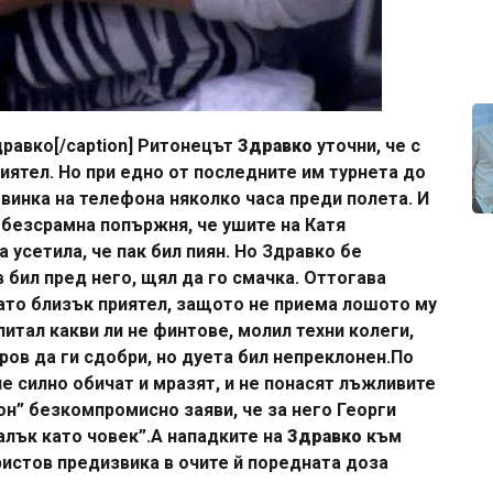
равко[/caption] Ритонецът
Здравко
уточни, че с
риятел. Но при едно от последните им турнета до
инка на телефона няколко часа преди полета. И
и безсрамна попържня, че ушите на Катя
 усетила, че пак бил пиян. Но Здравко бе
 бил пред него, щял да го смачка. Оттогава
ато близък приятел, защото не приема лошото му
питал какви ли не финтове, молил техни колеги,
ров да ги сдобри, но дуета бил непреклонен.По
че силно обичат и мразят, и не понасят лъжливите
он” безкомпромисно заяви, че за него Георги
алък като човек”.А нападките на
Здравко
към
ристов предизвика в очите й поредната доза