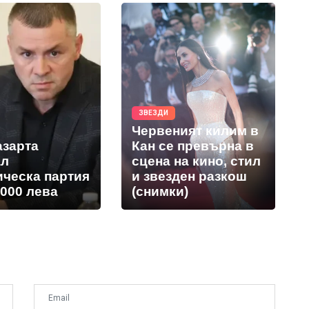
ЗВЕЗДИ
Червеният килим в
азарта
Кан се превърна в
ал
сцена на кино, стил
ическа партия
и звезден разкош
 000 лева
(снимки)