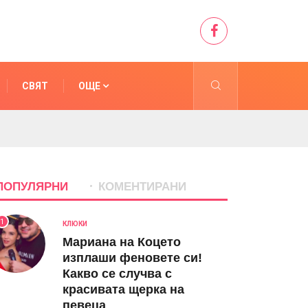
СВЯТ
ОЩЕ
ПОПУЛЯРНИ
КОМЕНТИРАНИ
1
КЛЮКИ
Мариана на Коцето
изплаши феновете си!
Какво се случва с
красивата щерка на
певеца