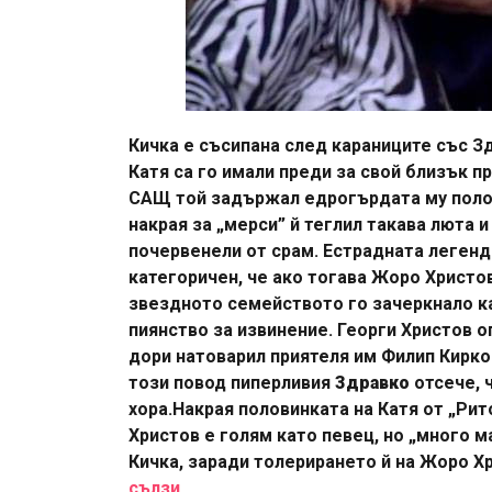
Кичка е съсипана след караниците със Зд
Катя са го имали преди за свой близък п
САЩ той задържал едрогърдата му полов
накрая за „мерси” й теглил такава люта 
почервенели от срам. Естрадната легенда
категоричен, че ако тогава Жоро Христов
звездното семейството го зачеркнало к
пиянство за извинение. Георги Христов о
дори натоварил приятеля им Филип Кирко
този повод пиперливия
Здравко
отсече, 
хора.Накрая половинката на Катя от „Рит
Христов е голям като певец, но „много м
Кичка, заради толерирането й на Жоро Х
сълзи.