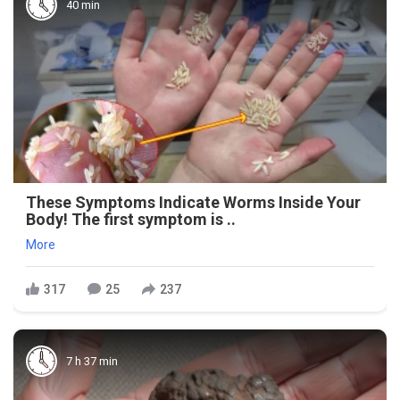
40 min
These Symptoms Indicate Worms Inside Your
Body! The first symptom is ..
More
317
25
237
7 h 37 min