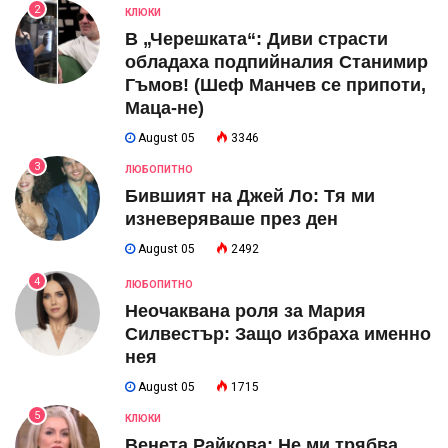
2
КЛЮКИ
В „Черешката“: Диви страсти
обладаха подпийналия Станимир
Гъмов! (Шеф Манчев се припоти,
Маца-не)
August 05
3346
3
ЛЮБОПИТНО
Бившият на Джей Ло: Тя ми
изневеряваше през ден
August 05
2492
4
ЛЮБОПИТНО
Неочаквана роля за Мария
Силвестър: Защо избраха именно
нея
August 05
1715
5
КЛЮКИ
Венета Райкова: Не ми трябва