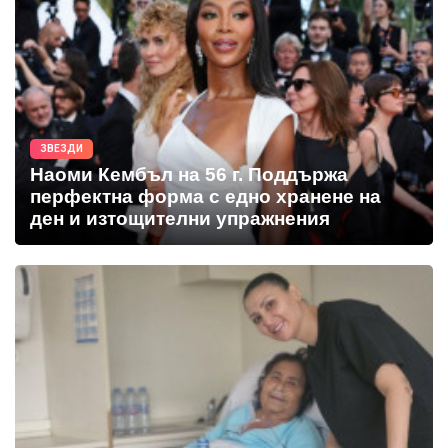
ЗВЕЗДИ
Наоми Кембъл на 56 г. Поддържа
перфектна форма с едно хранене на
ден и изтощителни упражнения