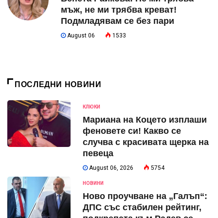
мъж, не ми трябва креват!
Подмладявам се без пари
August 06
1533
ПОСЛЕДНИ НОВИНИ
КЛЮКИ
Мариана на Коцето изплаши
феновете си! Какво се
случва с красивата щерка на
певеца
August 06, 2026
5754
НОВИНИ
Ново проучване на „Галъп“:
ДПС със стабилен рейтинг,