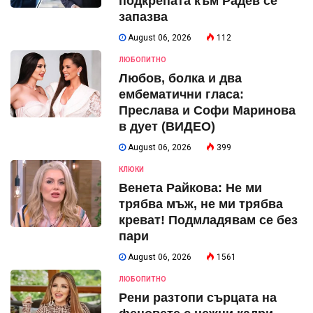
подкрепата към Радев се
запазва
August 06, 2026
112
ЛЮБОПИТНО
Любов, болка и два
ембематични гласа:
Преслава и Софи Маринова
в дует (ВИДЕО)
August 06, 2026
399
КЛЮКИ
Венета Райкова: Не ми
трябва мъж, не ми трябва
креват! Подмладявам се без
пари
August 06, 2026
1561
ЛЮБОПИТНО
Рени разтопи сърцата на