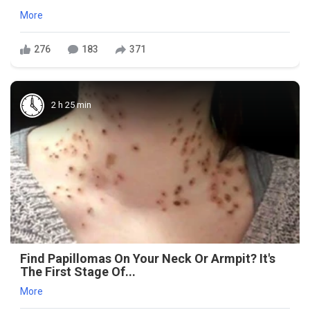
More
276
183
371
2 h 25 min
Find Papillomas On Your Neck Or Armpit? It's
The First Stage Of...
More