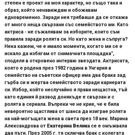
степен е проект на моя характер, но също така и
образ, който ненавиждам и обожавам
едновременно. Заради нея трябваше да се откажа
от много неща свързани със семейството ми. Като
актриса - не съжалявам за изборите, които съм
правила заради ролята си. Но като жена и съпруга?
Нека кажем, че е имало моменти, когато ми се е
искало да избягам от снимачната площадка",
споделя в откровено интервю звездата. Актрисата,
която е родена през 1982 година в Унгария в
семейство на съветски офицер има два брака зад
гърба си и жертва семейството заради кариерата
си. Избор, който неслучайно я прави нещастна, тъй
като единия й развод донякъде е свързан и с
ролята в сериала. Въпреки че не крие, че е била
невероятно щастлива от шанса да изиграе ролята
на най-могъщата жена в света през 18 век. Марина
Александрова от
Екатерина Велика
се е омъжвала
два пъти. През 2005 г. тя сключва брак с колегата