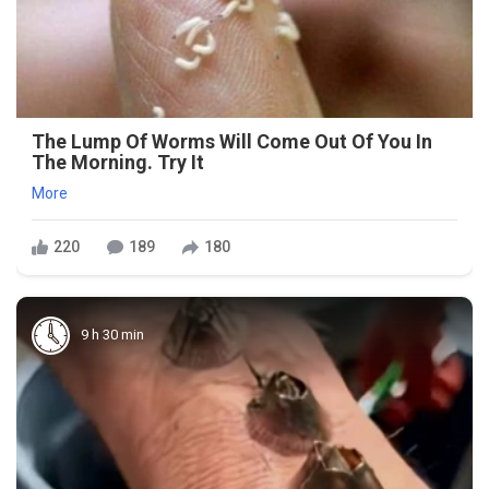
The Lump Of Worms Will Come Out Of You In
The Morning. Try It
More
220
189
180
9 h 30 min