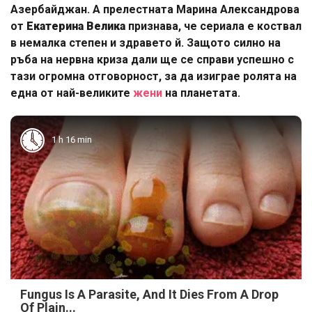
Азербайджан. А прелестната Марина Александрова
от
Екатерина Велика
признава, че сериала е коствал
в немалка степен и здравето й. Защото силно на
ръба на нервна криза дали ще се справи успешно с
тази огромна отговорност, за да изиграе ролята на
една от най-великите
жени
на планетата.
1 h 16 min
Fungus Is A Parasite, And It Dies From A Drop
Of Plain...