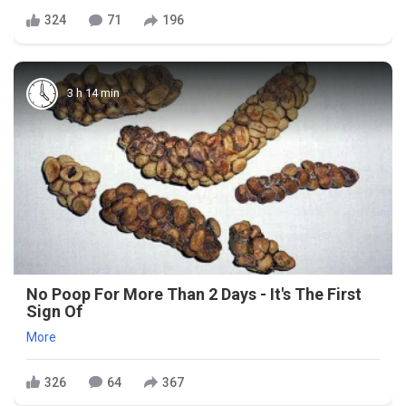
324
71
196
3 h 14 min
No Poop For More Than 2 Days - It's The First
Sign Of
More
326
64
367