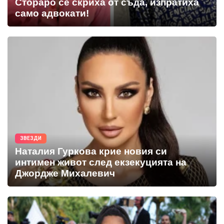
Стораро се скриха от съда, изпратиха
само адвокати!
ЗВЕЗДИ
Наталия Гуркова крие новия си
интимен живот след екзекуцията на
Джордже Михалевич