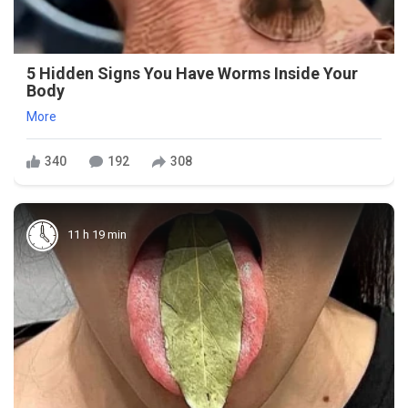
5 Hidden Signs You Have Worms Inside Your
Body
More
340
192
308
11 h 19 min