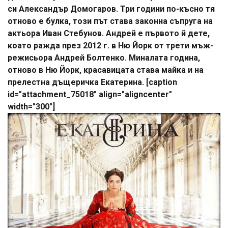
си Александър Домогаров. Три години по-късно тя
отново е булка, този път става законна съпруга на
актьора Иван Стебунов. Андрей е първото й дете,
коато ражда през 2012 г. в Ню Йорк от трети мъж-
режисьора Андрей Болтенко. Миналата година,
отново в Ню Йорк, красавицата става майка и на
прелестна дъщеричка Екатерина. [caption
id="attachment_75018" align="aligncenter"
width="300"]