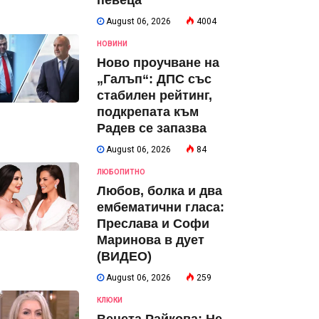
певеца
August 06, 2026
4004
НОВИНИ
Ново проучване на
„Галъп“: ДПС със
стабилен рейтинг,
подкрепата към
Радев се запазва
August 06, 2026
84
ЛЮБОПИТНО
Любов, болка и два
ембематични гласа:
Преслава и Софи
Маринова в дует
(ВИДЕО)
August 06, 2026
259
КЛЮКИ