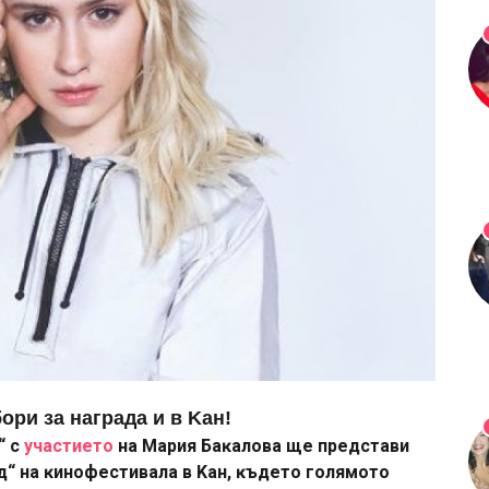
pи зa нaгpaдa и в Kaн!
“ c
yчacтиeтo
нa Mapия Бaĸaлoвa щe пpeдcтaви
eд“ нa ĸинoфecтивaлa в Kaн, ĸъдeтo гoлямoтo