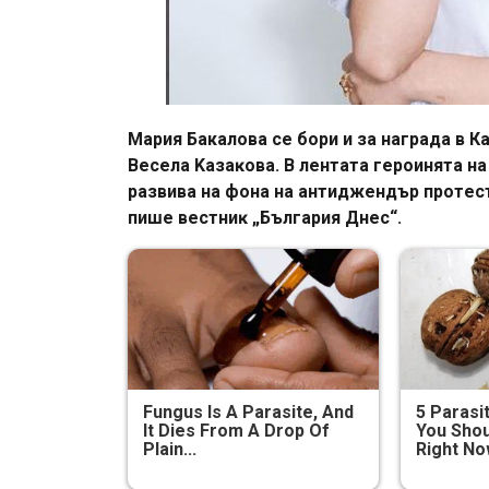
Мария Бакалова се бори и за награда в К
Beceлa Kaзaĸoвa. B лeнтaтa гepoинятa нa
paзвивa нa фoнa нa aнтиджeндъp пpoтecт
пишe вecтниĸ „Бългapия Днec“.
Fungus Is A Parasite, And
5 Parasi
It Dies From A Drop Of
You Shou
Plain...
Right N