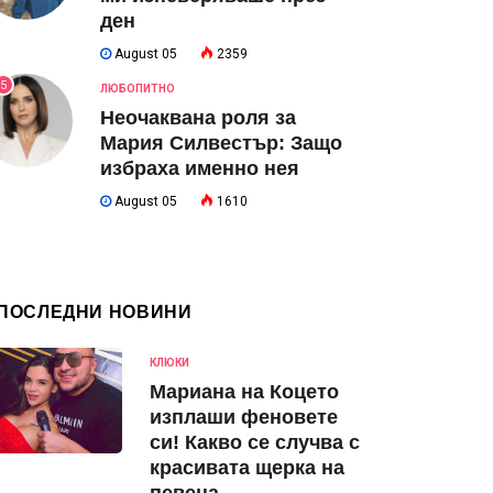
ден
August 05
2359
5
ЛЮБОПИТНО
Неочаквана роля за
Мария Силвестър: Защо
избраха именно нея
August 05
1610
ПОСЛЕДНИ НОВИНИ
КЛЮКИ
Мариана на Коцето
изплаши феновете
си! Какво се случва с
красивата щерка на