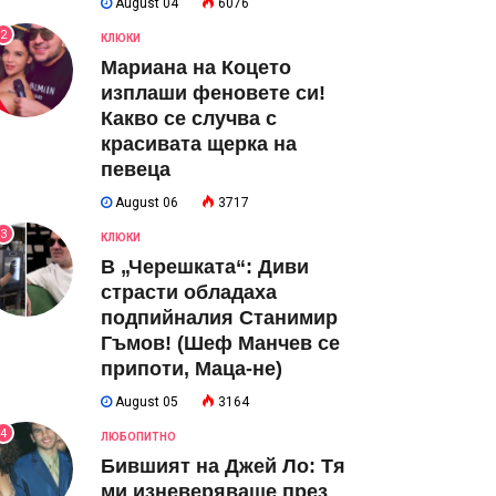
August 04
6076
2
КЛЮКИ
Мариана на Коцето
изплаши феновете си!
Какво се случва с
красивата щерка на
певеца
August 06
3717
3
КЛЮКИ
В „Черешката“: Диви
страсти обладаха
подпийналия Станимир
Гъмов! (Шеф Манчев се
припоти, Маца-не)
August 05
3164
4
ЛЮБОПИТНО
Бившият на Джей Ло: Тя
ми изневеряваше през