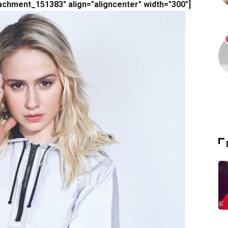
achment_151383" align="aligncenter" width="300"]