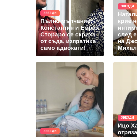
ЗВЕЗДИ
Натал
ЗВЕЗДИ
Пълно мълчание:
крие 
Константин и Емрах
интим
Стораро се скриха
след 
от съда, изпратиха
на Дж
само адвокати!
Михал
ЗВЕЗДИ
Ицо Х
отряз
ЗВЕЗДИ