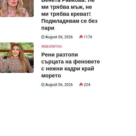
Венета Райкова: Не
ми трябва мъж, не
ми трябва креват!
Подмладявам се без
пари
August 06, 2026
1176
ЛЮБОПИТНО
Рени разтопи
сърцата на феновете
с нежни кадри край
морето
August 06, 2026
224