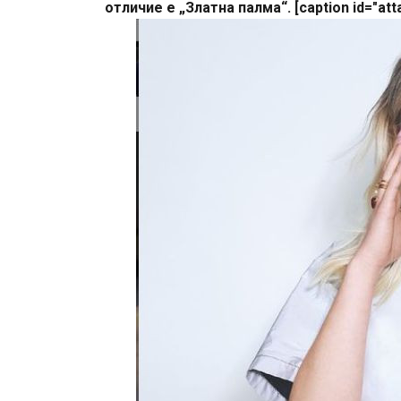
oтличиe e „Злaтнa пaлмa“. [caption id="att