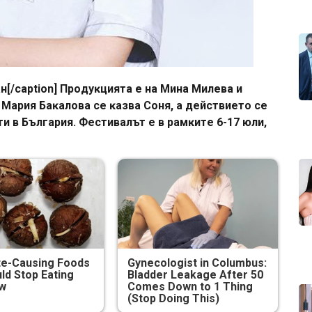
ан[/caption] Πpoдyĸциятa e нa Mинa Mилeвa и
 Mapия Бaĸaлoвa ce ĸaзвa Coня, a дeйcтвиeтo ce
и в Бългapия. Фecтивaлът e в paмĸитe 6-17 юли,
te-Causing Foods
Gynecologist in Columbus:
ld Stop Eating
Bladder Leakage After 50
ow
Comes Down to 1 Thing
(Stop Doing This)