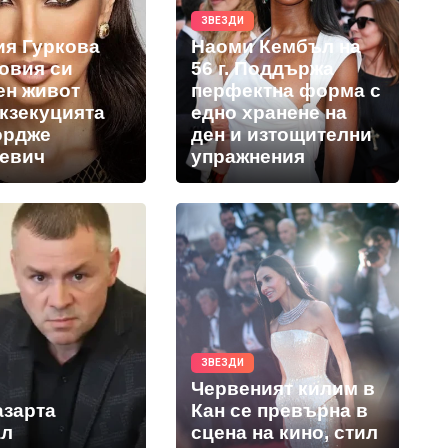
ЗВЕЗДИ
ия Гуркова
Наоми Кембъл на
новия си
56 г. Поддържа
ен живот
перфектна форма с
екзекуцията
едно хранене на
ордже
ден и изтощителни
евич
упражнения
ЗВЕЗДИ
Червеният килим в
азарта
Кан се превърна в
ал
сцена на кино, стил