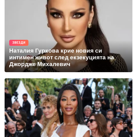
ЗВЕЗДИ
Наталия Гуркова крие новия си
интимен живот след екзекуцията на
Джордже Михалевич