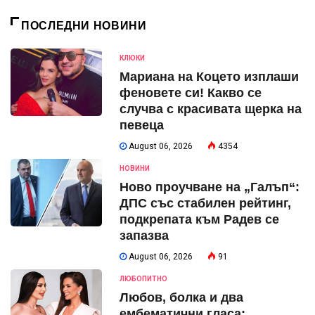
ПОСЛЕДНИ НОВИНИ
КЛЮКИ
Мариана на Коцето изплаши
феновете си! Какво се
случва с красивата щерка на
певеца
August 06, 2026
4354
НОВИНИ
Ново проучване на „Галъп“:
ДПС със стабилен рейтинг,
подкрепата към Радев се
запазва
August 06, 2026
91
ЛЮБОПИТНО
Любов, болка и два
ембематични гласа: