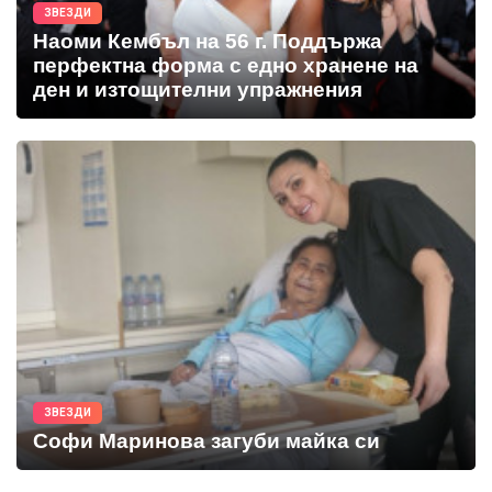
ЗВЕЗДИ
Наоми Кембъл на 56 г. Поддържа
перфектна форма с едно хранене на
ден и изтощителни упражнения
ЗВЕЗДИ
Софи Маринова загуби майка си