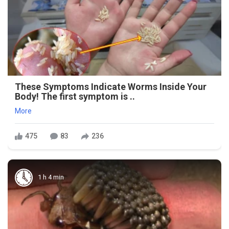
These Symptoms Indicate Worms Inside Your
Body! The first symptom is ..
More
475
83
236
1 h 4 min