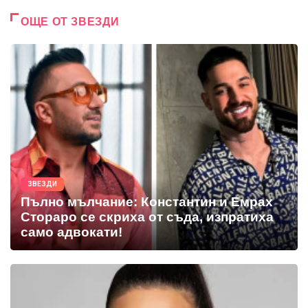
ОЩЕ ОТ ЗВЕЗДИ
ЗВЕЗДИ
Пълно мълчание: Константин и Емрах
Стораро се скриха от съда, изпратиха
само адвокати!