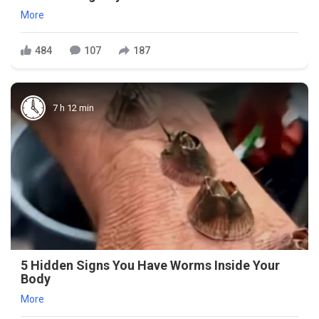
More
484
107
187
7 h 12 min
5 Hidden Signs You Have Worms Inside Your
Body
More