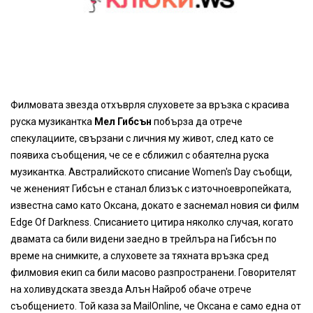
Филмовата звезда отхъврля слуховете за връзка с красива
руска музикантка
Мел Гибсън
побърза да отрече
спекулациите, свързани с личния му живот, след като се
появиха съобщения, че се е сближил с обаятелна руска
музикантка. Австралийското списание Women's Day съобщи,
че жененият Гибсън е станал близък с източноевропейката,
известна само като Оксана, докато е заснемал новия си филм
Edge Of Darkness. Списанието цитира няколко случая, когато
двамата са били видени заедно в трейлъра на Гибсън по
време на снимките, а слуховете за тяхната връзка сред
филмовия екип са били масово разпространени. Говорителят
на холивудската звезда Алън Найроб обаче отрече
съобщението. Той каза за MailOnline, че Оксана е само една от