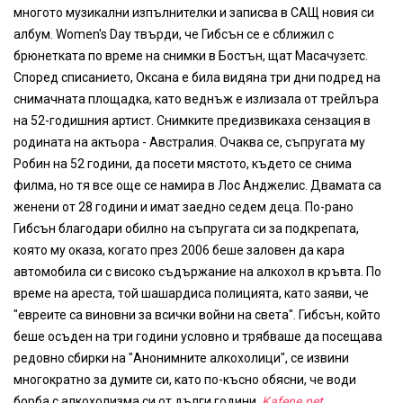
многото музикални изпълнителки и записва в САЩ новия си
албум. Women's Day твърди, че Гибсън се е сближил с
брюнетката по време на снимки в Бостън, щат Масачузетс.
Според списанието, Оксана е била видяна три дни подред на
снимачната площадка, като веднъж е излизала от трейлъра
на 52-годишния артист. Снимките предизвикаха сензация в
родината на актьора - Австралия. Очаква се, съпругата му
Робин на 52 години, да посети мястото, където се снима
филма, но тя все още се намира в Лос Анджелис. Двамата са
женени от 28 години и имат заедно седем деца. По-рано
Гибсън благодари обилно на съпругата си за подкрепата,
която му оказа, когато през 2006 беше заловен да кара
автомобила си с високо съдържание на алкохол в кръвта. По
време на ареста, той шашардиса полицията, като заяви, че
"евреите са виновни за всички войни на света". Гибсън, който
беше осъден на три години условно и трябваше да посещава
редовно сбирки на "Анонимните алкохолици", се извини
многократно за думите си, като по-късно обясни, че води
борба с алкохолизма си от дълги години.
Kafene.net