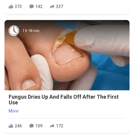
373
142
337
1 h 18 min
Fungus Dries Up And Falls Off After The First
Use
More
246
109
172