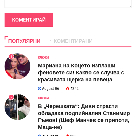
КОМЕНТИРАЙ
ПОПУЛЯРНИ
КОМЕНТИРАНИ
1
КЛЮКИ
Мариана на Коцето изплаши
феновете си! Какво се случва с
красивата щерка на певеца
August 06
4242
2
КЛЮКИ
В „Черешката“: Диви страсти
обладаха подпийналия Станимир
Гъмов! (Шеф Манчев се припоти,
Маца-не)