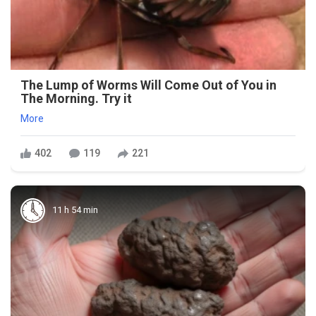
The Lump of Worms Will Come Out of You in
The Morning. Try it
More
402
119
221
11 h 54 min