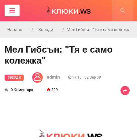
Начало
Звезди
Мел Гибсън: "Тя е само колежка"
Мел Гибсън: "Тя е само
колежка"
admin
17:15 | 02 Sep 08
ЗВЕЗДИ
0 Коментара
399