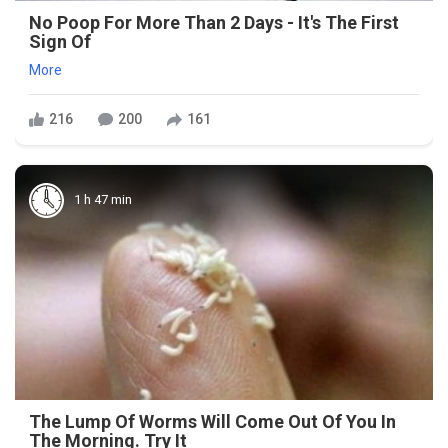
No Poop For More Than 2 Days - It's The First
Sign Of
More
216
200
161
1 h 47 min
The Lump Of Worms Will Come Out Of You In
The Morning. Try It