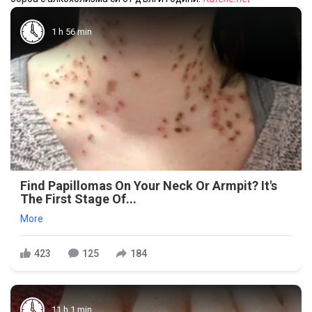
1 h 56 min
Find Papillomas On Your Neck Or Armpit? It's
The First Stage Of...
More
423
125
184
11 h 1 min