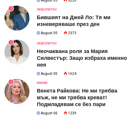
August 05
3220
3
ЛЮБОПИТНО
Бившият на Джей Ло: Тя ми
изневеряваше през ден
August 05
2373
4
ЛЮБОПИТНО
Неочаквана роля за Мария
Силвестър: Защо избраха именно
нея
August 05
1624
5
КЛЮКИ
Венета Райкова: Не ми трябва
мъж, не ми трябва креват!
Подмладявам се без пари
August 06
1239