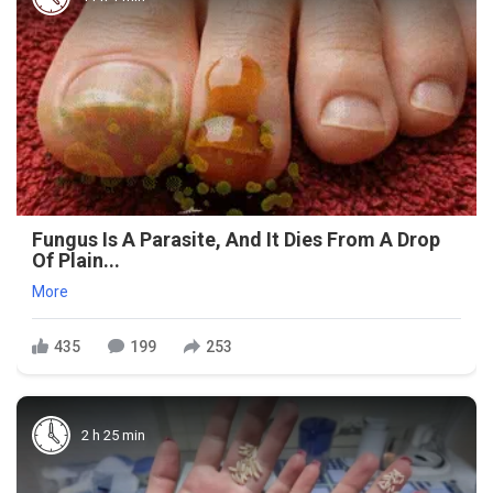
Fungus Is A Parasite, And It Dies From A Drop
Of Plain...
More
435
199
253
2 h 25 min