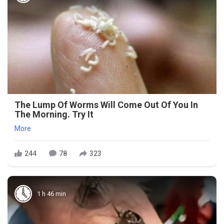
The Lump Of Worms Will Come Out Of You In
The Morning. Try It
More
244
78
323
1 h 46 min