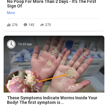
No Poop For More Than 2 Days - It's The First
Sign Of
More
276
145
275
7 h 57 min
These Symptoms Indicate Worms Inside Your
Body! The first symptom is ..