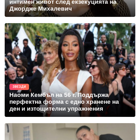
интимен живот след екзекуцията на
Джордже Михалевич
ЗВЕЗДИ
Наоми Кембъл на 56 г. Поддържа
перфектна форма с едно хранене на
ден и изтощителни упражнения