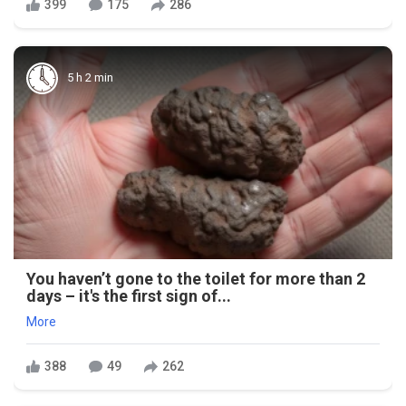
399
175
286
5 h 2 min
You haven’t gone to the toilet for more than 2
days – it's the first sign of...
More
388
49
262