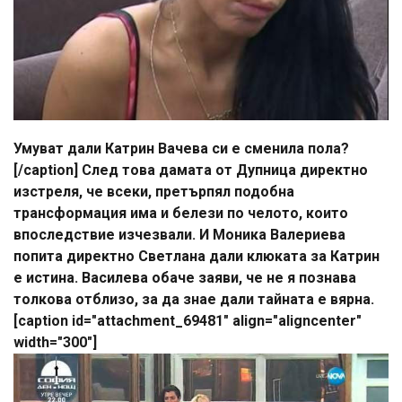
Умуват дали Катрин Вачева си е сменила пола?
[/caption] След това дамата от Дупница директно
изстреля, че всеки, претърпял подобна
трансформация има и белези по челото, които
впоследствие изчезвали. И Моника Валериева
попита директно Светлана дали клюката за Катрин
е истина. Василева обаче заяви, че не я познава
толкова отблизо, за да знае дали тайната е вярна.
[caption id="attachment_69481" align="aligncenter"
width="300"]