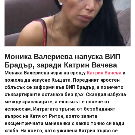
Моника Валериева напуска ВИП
Брадър, заради Катрин Вачева
Моника Валериева изригна срещу
Катрин Вачева
и
пожела да напусне Къщата. Поредният яростен
сблъсък се заформи във ВИП Брадър, а повечето
съквартиранти останаха без дъх. Скандал избухна
между красавиците, а екшънът е повече от
непоносим. Интригата тръгна от безобидният
въпрос на Катя от Ритон, която запита
ексцентричната манекенка с какво точно си вади
хляба. На което, като ужилена Катрин първо се