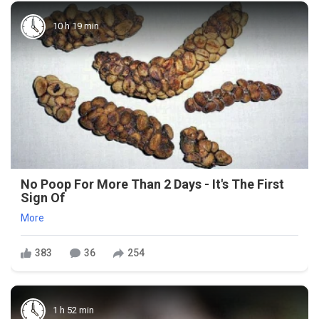
10 h 19 min
No Poop For More Than 2 Days - It's The First
Sign Of
More
383
36
254
1 h 52 min