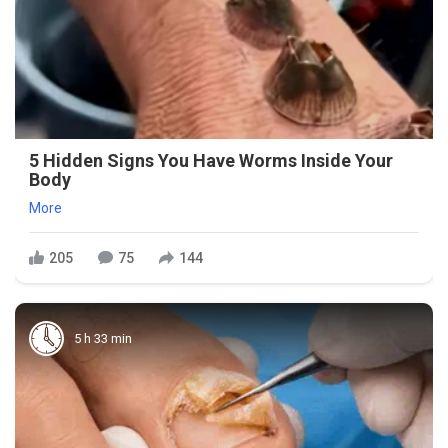
5 Hidden Signs You Have Worms Inside Your
Body
More
205
75
144
5 h 33 min