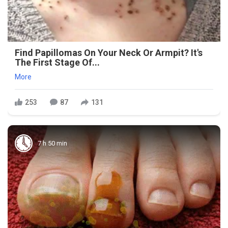
Find Papillomas On Your Neck Or Armpit? It's
The First Stage Of...
More
253
87
131
7 h 50 min