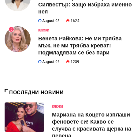
Силвестър: Защо избраха именно
нея
August 05
1624
5
КЛЮКИ
Венета Райкова: Не ми трябва
мъж, не ми трябва креват!
Подмладявам се без пари
August 06
1239
ПОСЛЕДНИ НОВИНИ
КЛЮКИ
Мариана на Коцето изплаши
феновете си! Какво се
случва с красивата щерка на
певеца