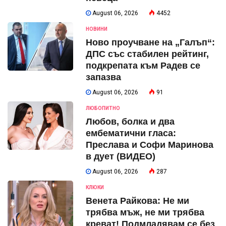
August 06, 2026
4452
НОВИНИ
Ново проучване на „Галъп“:
ДПС със стабилен рейтинг,
подкрепата към Радев се
запазва
August 06, 2026
91
ЛЮБОПИТНО
Любов, болка и два
ембематични гласа:
Преслава и Софи Маринова
в дует (ВИДЕО)
August 06, 2026
287
КЛЮКИ
Венета Райкова: Не ми
трябва мъж, не ми трябва
креват! Подмладявам се без