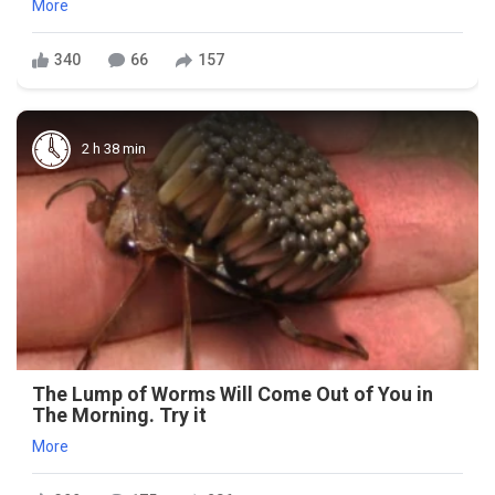
More
340
66
157
2 h 38 min
The Lump of Worms Will Come Out of You in
The Morning. Try it
More