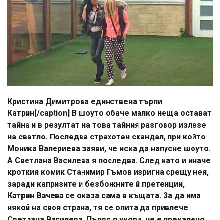
Кристина Димитрова единствена търпи
Катрин[/caption] В шоуто обаче малко неща остават
тайна и в резултат на това тайния разговор излезе
на светло. Последва страхотен скандал, при който
Моника Валериева заяви, че иска да напусне шоуто.
А Светлана Василева я последва. След като и иначе
кроткия комик Станимир Гъмов изригна срещу нея,
заради капризите и безбожните й претенции,
Катрин Вачева
се оказа сама в къщата. За да има
някой на своя страна, тя се опита да привлече
Светлана Василева. Първо я укори, че е прекалено