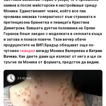
наивна и после майсторски я настройваше срещу
Моника. Единственият човек, който все пак
проявява някаква толерантност към странната и
претенциозна брюнетка е певицата Кристина
Димитрова. Бившата дуетна половинка на Орлин
Горанов беше заедно с моделката в селската къща
и затова я понася повече. Тази вечер обаче
продуцентите на ВИП Брадър обещават още по-
чутовен
скандал
между Моника Валериева и
Катрин
Вачева.
Как двете дами ще излязат от него и ще си
тръгне ли Моника от формата, предстои да видим.
2 h 32 min