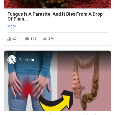
Fungus Is A Parasite, And It Dies From A Drop
Of Plain...
More
421
121
329
7 h 14 min