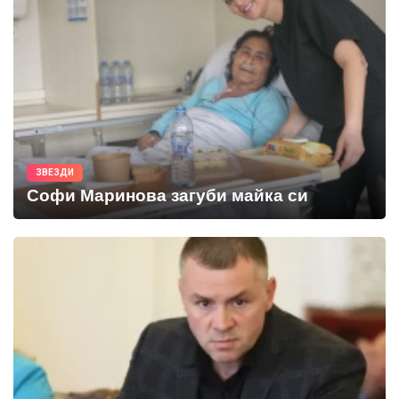
ЗВЕЗДИ
Софи Маринова загуби майка си