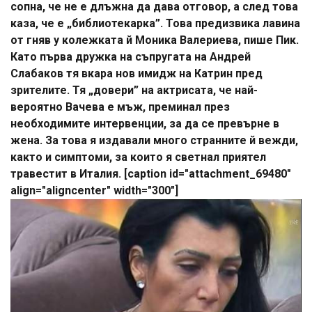
сопна, че не е длъжна да дава отговор, а след това
каза, че е „библиотекарка”. Това предизвика лавина
от гняв у колежката й Моника Валериева, пише Пик.
Като първа дружка на съпругата на Андрей
Слабаков тя вкара нов имидж на Катрин пред
зрителите. Тя „довери” на актрисата, че най-
вероятно Вачева е мъж, преминал през
необходимите интервенции, за да се превърне в
жена. За това я издавали много странните й вежди,
както и симптоми, за които я светнал приятел
травестит в Италия. [caption id="attachment_69480"
align="aligncenter" width="300"]