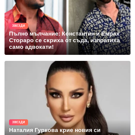
ЗВЕЗДИ
Пълно мълчание: Константин и Емрах
Стораро се скриха от съда, изпратиха
само адвокати!
ЗВЕЗДИ
Наталия Гуркова крие новия си