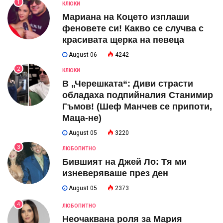
1
КЛЮКИ
Мариана на Коцето изплаши
феновете си! Какво се случва с
красивата щерка на певеца
August 06
4242
2
КЛЮКИ
В „Черешката“: Диви страсти
обладаха подпийналия Станимир
Гъмов! (Шеф Манчев се припоти,
Маца-не)
August 05
3220
3
ЛЮБОПИТНО
Бившият на Джей Ло: Тя ми
изневеряваше през ден
August 05
2373
4
ЛЮБОПИТНО
Неочаквана роля за Мария