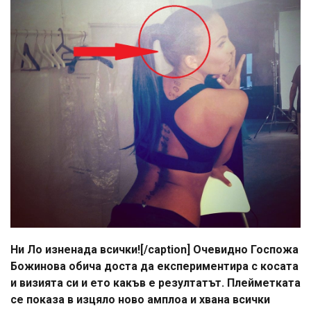
Ни Ло изненада всички![/caption] Очевидно Госпожа
Божинова обича доста да експериментира с косата
и визията си и ето какъв е резултатът. Плейметката
се показа в изцяло ново амплоа и хвана всички