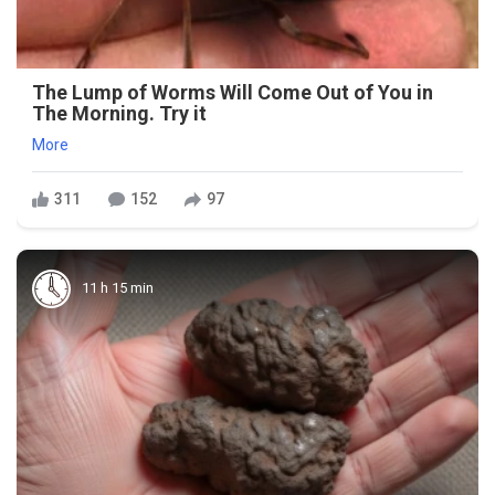
The Lump of Worms Will Come Out of You in
The Morning. Try it
More
311
152
97
11 h 15 min