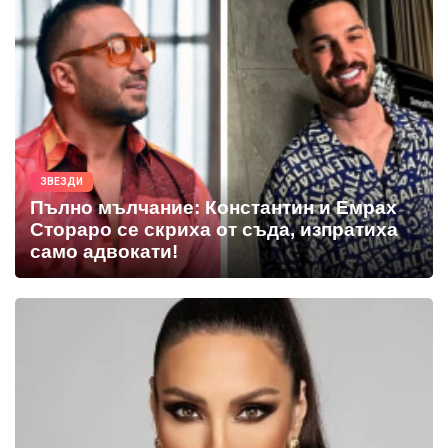
ЗВЕЗДИ
Пълно мълчание: Константин и Емрах
Стораро се скриха от съда, изпратиха
само адвокати!