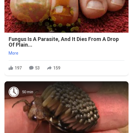
Fungus Is A Parasite, And It Dies From A Drop
Of Plain...
More
197
53
159
50 min