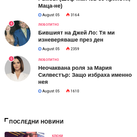
Маца-не)
August 05
3164
4
ЛЮБОПИТНО
Бившият на Джей Ло: Тя ми
изневеряваше през ден
August 05
2359
5
ЛЮБОПИТНО
Неочаквана роля за Мария
Силвестър: Защо избраха именно
нея
August 05
1610
ПОСЛЕДНИ НОВИНИ
КЛЮКИ