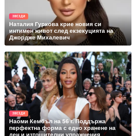
ЗВЕЗДИ
Наталия Гуркова крие новия си
интимен живот след екзекуцията на
Джордже Михалевич
ЗВЕЗДИ
Наоми Кембъл на 56 г. Поддържа
перфектна форма с едно хранене на
ден и изтощителни упражнения