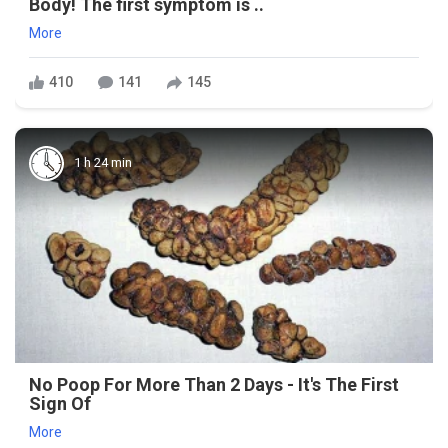
Body! The first symptom is ..
More
410
141
145
1 h 24 min
No Poop For More Than 2 Days - It's The First
Sign Of
More