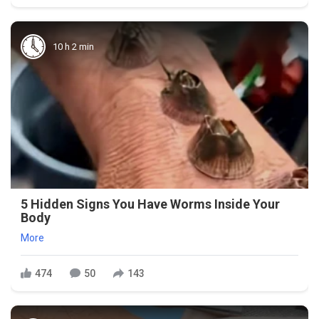
10 h 2 min
5 Hidden Signs You Have Worms Inside Your
Body
More
474
50
143