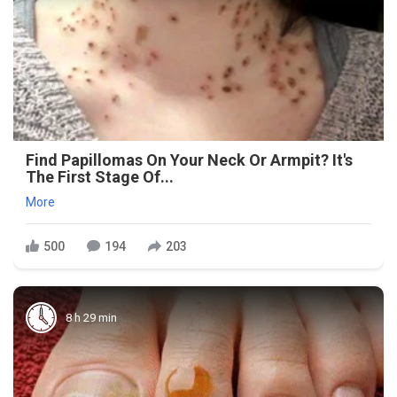
Find Papillomas On Your Neck Or Armpit? It's
The First Stage Of...
More
500
194
203
8 h 29 min