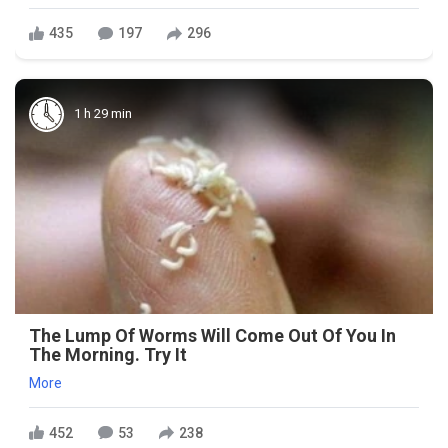
435
197
296
1 h 29 min
The Lump Of Worms Will Come Out Of You In
The Morning. Try It
More
452
53
238