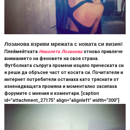
Лозанова взриви мрежата с новата си визия!
Плеймейтката
Николета Лозанова
отново привлече
вниманието на феновете на своя страна.
Футболната съпруга промени изцяло прическата си
и реши да обръсне част от косата си. Почитатели и
интернет потребители останаха като тряснати от
изненадващата промяна и моментално засипаха
форумите с мнения и коментари. [caption
id="attachment_27175" align="alignleft" width="300"]