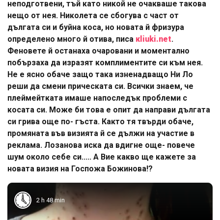
неподготвени, тъй като никой не очакваше такова
нещо от нея. Николета се сбогува с част от
дългата си и буйна коса, но новата й фризура
определено много й отива, писа
кliuki.net
.
Феновете й останаха очаровани и моментално
побързаха да изразят комплиментите си към нея.
Не е ясно обаче защо така изненадващо Ни Ло
реши да смени прическата си. Всички знаем, че
плеймейтката имаше напоследък проблеми с
косата си. Може би това е опит да направи дългата
си грива още по- гъста. Както тя твърди обаче,
промяната във визията й се дължи на участие в
реклама. Лозанова иска да вдигне още- повече
шум около себе си..... А Вие какво ще кажете за
новата визия на Госпожа Божинова!?
2 h 48 min