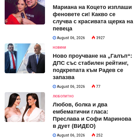
Мариана на Коцето изплаши
феновете си! Какво се
случва с красивата щерка на
певеца
August 06, 2026
3927
НОВИНИ
Ново проучване на „Галъп“:
ДПС със стабилен рейтинг,
подкрепата към Радев се
запазва
August 06, 2026
77
ЛЮБОПИТНО
Любов, болка и два
ембематични гласа:
Преслава и Софи Маринова
в дует (ВИДЕО)
August 06, 2026
252