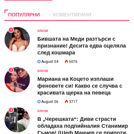
ПОПУЛЯРНИ
КОМЕНТИРАНИ
1
КЛЮКИ
Бившата на Меди разтърси с
признание! Десита едва оцеляла
след кошмара
August 04
6076
2
КЛЮКИ
Мариана на Коцето изплаши
феновете си! Какво се случва с
красивата щерка на певеца
August 06
3717
3
КЛЮКИ
В „Черешката“: Диви страсти
обладаха подпийналия Станимир
Гъмов! (Шеф Манчев се припоти,