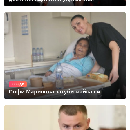
ЗВЕЗДИ
Софи Маринова загуби майка си