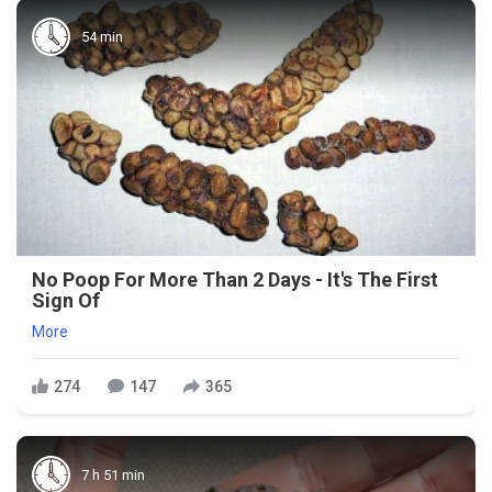
54 min
No Poop For More Than 2 Days - It's The First
Sign Of
More
274
147
365
7 h 51 min