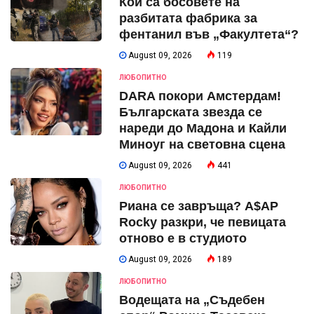
Кои са босовете на
разбитата фабрика за
фентанил във „Факултета“?
August 09, 2026
119
ЛЮБОПИТНО
DARA покори Амстердам!
Българската звезда се
нареди до Мадона и Кайли
Миноуг на световна сцена
August 09, 2026
441
ЛЮБОПИТНО
Риана се завръща? A$AP
Rocky разкри, че певицата
отново е в студиото
August 09, 2026
189
ЛЮБОПИТНО
Водещата на „Съдебен