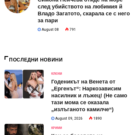
след убийството на любимия й
Владо Загатото, скарала се с него
за пари
August 08
791
ПОСЛЕДНИ НОВИНИ
КЛЮКИ
Годеникът на Венета от
„Ергенът“: Наркозависим
насилник и лъжец! (Не само
тази мома се оказала
„излъганото камилче“)
August 09, 2026
1890
КРИМИ