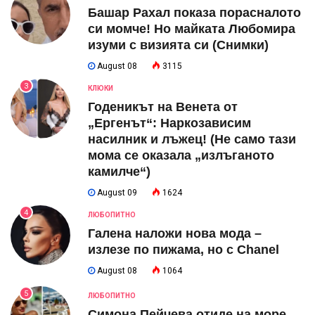
Башар Рахал показа порасналото
си момче! Но майката Любомира
изуми с визията си (Снимки)
August 08
3115
3
КЛЮКИ
Годеникът на Венета от
„Ергенът“: Наркозависим
насилник и лъжец! (Не само тази
мома се оказала „излъганото
камилче“)
August 09
1624
4
ЛЮБОПИТНО
Галена наложи нова мода –
излезе по пижама, но с Chanel
August 08
1064
5
ЛЮБОПИТНО
Симона Пейчева отиде на море