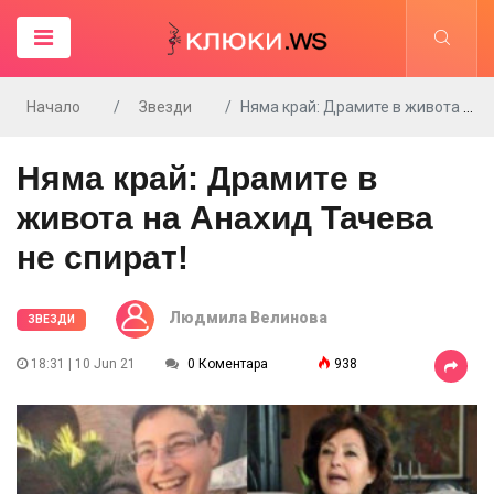
Начало
Звезди
Няма край: Драмите в живота на Анахид Тачева не спират!
Няма край: Драмите в
живота на Анахид Тачева
не спират!
Людмила Велинова
ЗВЕЗДИ
18:31 | 10 Jun 21
0 Коментара
938