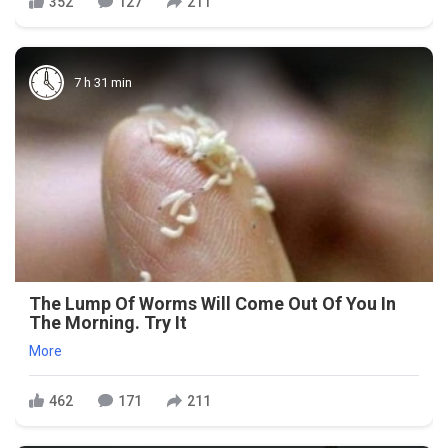
352
127
211
7 h 31 min
The Lump Of Worms Will Come Out Of You In
The Morning. Try It
More
462
171
211