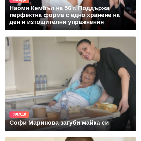
Наоми Кембъл на 56 г. Поддържа
перфектна форма с едно хранене на
ден и изтощителни упражнения
ЗВЕЗДИ
Софи Маринова загуби майка си