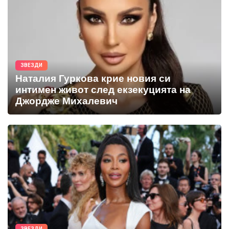
ЗВЕЗДИ
Наталия Гуркова крие новия си
интимен живот след екзекуцията на
Джордже Михалевич
ЗВЕЗДИ