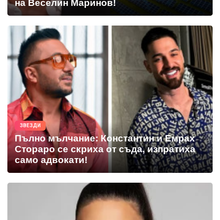
на Веселин Маринов!
ЗВЕЗДИ
Пълно мълчание: Константин и Емрах
Стораро се скриха от съда, изпратиха
само адвокати!