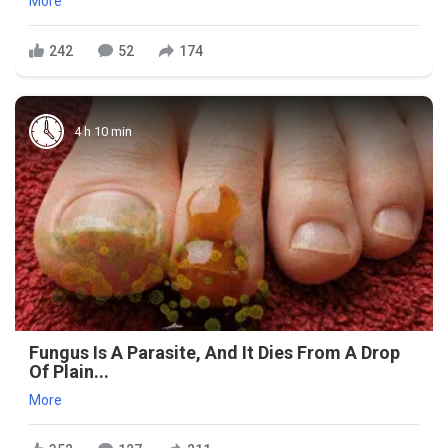
More
242
52
174
4 h 10 min
Fungus Is A Parasite, And It Dies From A Drop
Of Plain...
More