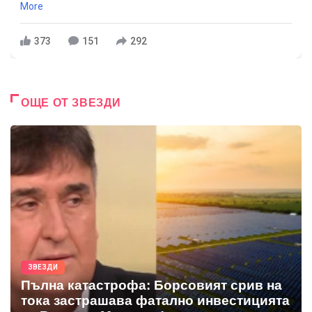
More
373
151
292
ОЩЕ ОТ ЗВЕЗДИ
ЗВЕЗДИ
Пълна катастрофа: Борсовият срив на
тока застрашава фатално инвестицията