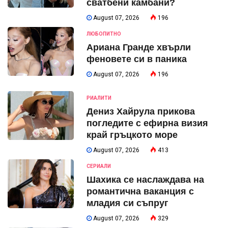
сватбени камбани?
August 07, 2026
196
ЛЮБОПИТНО
Ариана Гранде хвърли
феновете си в паника
August 07, 2026
196
РИАЛИТИ
Дениз Хайрула прикова
погледите с ефирна визия
край гръцкото море
August 07, 2026
413
СЕРИАЛИ
Шахика се наслаждава на
романтична ваканция с
младия си съпруг
August 07, 2026
329