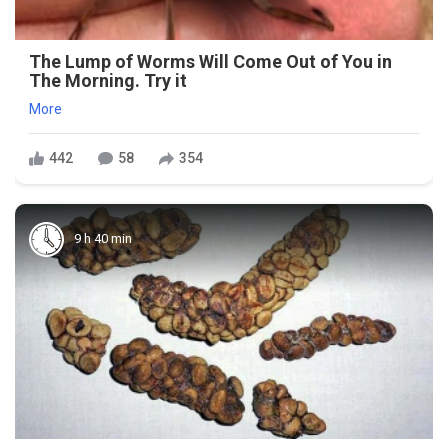
The Lump of Worms Will Come Out of You in
The Morning. Try it
More
442
58
354
9 h 40 min