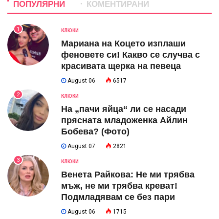
ПОПУЛЯРНИ
КОМЕНТИРАНИ
1
КЛЮКИ
Мариана на Коцето изплаши
феновете си! Какво се случва с
красивата щерка на певеца
August 06
6517
2
КЛЮКИ
На „пачи яйца“ ли се насади
прясната младоженка Айлин
Бобева? (Фото)
August 07
2821
3
КЛЮКИ
Венета Райкова: Не ми трябва
мъж, не ми трябва креват!
Подмладявам се без пари
August 06
1715