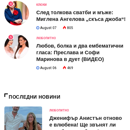
4
КЛЮКИ
След толкова сватби и мъже:
Миглена Ангелова „скъса джоба“!
August 07
805
5
ЛЮБОПИТНО
Любов, болка и два ембематични
гласа: Преслава и Софи
Маринова в дует (ВИДЕО)
August 06
469
ПОСЛЕДНИ НОВИНИ
ЛЮБОПИТНО
Дженифър Анистън отново
е влюбена! Ще звънят ли