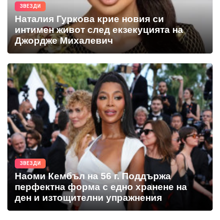
ЗВЕЗДИ
Наталия Гуркова крие новия си
интимен живот след екзекуцията на
Джордже Михалевич
ЗВЕЗДИ
Наоми Кембъл на 56 г. Поддържа
перфектна форма с едно хранене на
ден и изтощителни упражнения