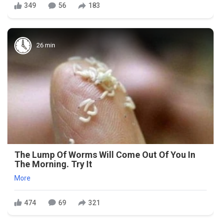
349
56
183
26 min
The Lump Of Worms Will Come Out Of You In
The Morning. Try It
More
474
69
321