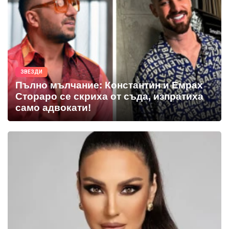
ЗВЕЗДИ
Пълно мълчание: Константин и Емрах
Стораро се скриха от съда, изпратиха
само адвокати!