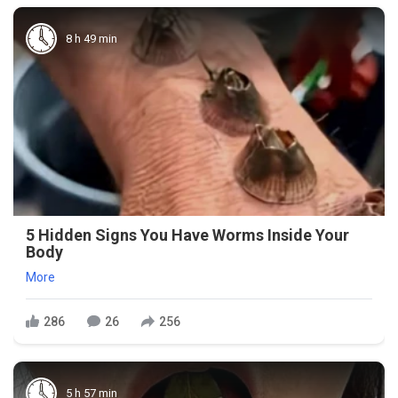
8 h 49 min
5 Hidden Signs You Have Worms Inside Your
Body
More
286
26
256
5 h 57 min