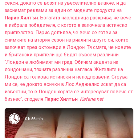
секси, докато се возят на увеселително влакче, и да
заснемат реклами за един от модните продукти на
Парис Хилтън
. Богатата наследница разкрива, че вече
е избрала победителя, с когото е започнала истинско
приятелство. Парис допълва, че вече се готви за
снимките на втория сезон на риалити шоуто си, които
започват през октомври в Лондон. Тя смята, че новите
й британски приятели ще бъдат съвсем различни.
"Лондон е любимият ми град. Обичам акцента на
лондончани, тяхната различна нагласа. Жителите на
Лондон са толкова истински и неподправени. Струва
ми се, че докато всички в Лос Анджелис искат да са
известни, то в Лондон хората се интересуват повече от
бизнес", споделя
Парис Хилтън
.
Kafene.net
10 h 56 min