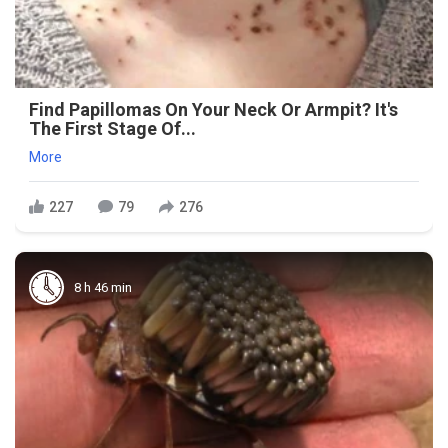
Find Papillomas On Your Neck Or Armpit? It's
The First Stage Of...
More
227
79
276
8 h 46 min