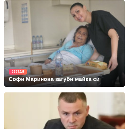
ЗВЕЗДИ
Софи Маринова загуби майка си