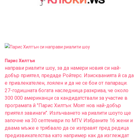
Парис Хилтън
направи риалити шоу, за да намери новия си най-
добър приятел, предаде Ройтерс. Изискванията й са да
е привлекателен, лоялен и да не се бои от папараци.
27-годишната богата наследница разкрива, че около
300 000 американци са кандидатствали за участие в
програмата й "Парис Хилтън: Моят нов най-добър
приятел завинаги". Излъчването на риалити шоуто ще
започне на 30 септември по MTV. Избраните 16 жени и
двама мъже е трябвало да се изправят пред редица
предизвикателства като например как да изглеждат