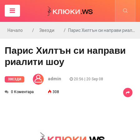
Начало
Звезди
Парис Хилтън си направи риалити шоу
Парис Хилтън си направи
риалити шоу
admin
20:56 | 20 Sep 08
ЗВЕЗДИ
0 Коментара
308