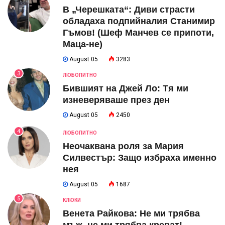
В „Черешката“: Диви страсти
обладаха подпийналия Станимир
Гъмов! (Шеф Манчев се припоти,
Маца-не)
August 05
3283
3
ЛЮБОПИТНО
Бившият на Джей Ло: Тя ми
изневеряваше през ден
August 05
2450
4
ЛЮБОПИТНО
Неочаквана роля за Мария
Силвестър: Защо избраха именно
нея
August 05
1687
5
КЛЮКИ
Венета Райкова: Не ми трябва