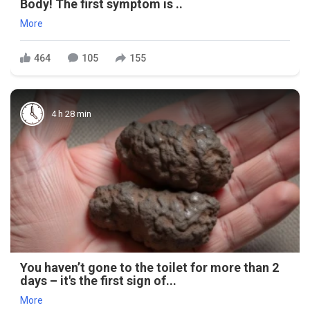
Body! The first symptom is ..
More
464
105
155
4 h 28 min
You haven’t gone to the toilet for more than 2
days – it's the first sign of...
More