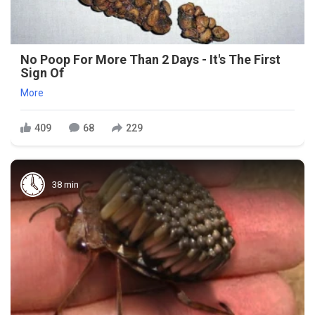
No Poop For More Than 2 Days - It's The First
Sign Of
More
409
68
229
38 min