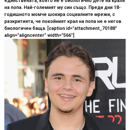
единствената, която не е биологично дете на краля
на попа. Най-големият му син също. Преди дни 18-
годишното момче шокира социалните мрежи, с
разкритията, че покойният крал на попа не е негов
биологичен баща. [caption id="attachment_70188"
align="aligncenter" width="566"]