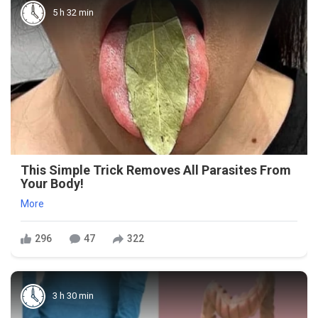
5 h 32 min
This Simple Trick Removes All Parasites From
Your Body!
More
296
47
322
3 h 30 min