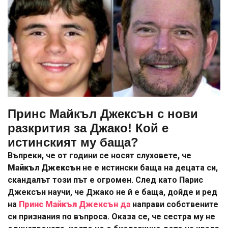
Принс Майкъл Джексън с нови
разкрития за Джако! Кой е
истинският му баща?
Въпреки, че от години се носят слуховете, че
Майкъл Джексън
не е истински баща на децата си,
скандалът този път е огромен. След като Парис
Джексън научи, че Джако не й е баща, дойде и ред
на
Принс Майкъл Джексън да
направи собствените
си признания по въпроса. Оказа се, че сестра му не