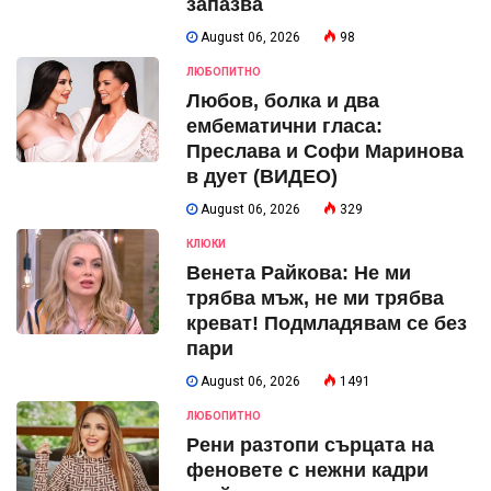
запазва
August 06, 2026
98
ЛЮБОПИТНО
Любов, болка и два
ембематични гласа:
Преслава и Софи Маринова
в дует (ВИДЕО)
August 06, 2026
329
КЛЮКИ
Венета Райкова: Не ми
трябва мъж, не ми трябва
креват! Подмладявам се без
пари
August 06, 2026
1491
ЛЮБОПИТНО
Рени разтопи сърцата на
феновете с нежни кадри