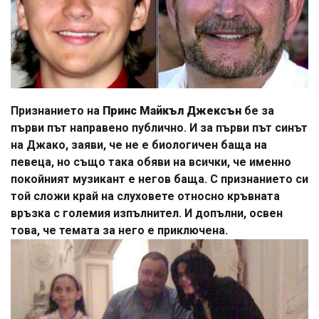
Признанието на
Принс Майкъл Джексън
бе за
първи път направено публично. И за първи път синът
на Джако, заяви, че не е биологичен баща на
певеца, но също така обяви на всички, че именно
покойният музикант е негов баща. С признанието си
той сложи край на слуховете относно кръвната
връзка с големия изпълнител. И допълни, освен
това, че темата за него е приключена.