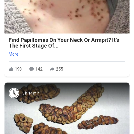
Find Papillomas On Your Neck Or Armpit? It's
The First Stage Of...
More
193
142
255
5 h 14 min