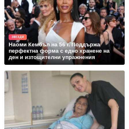
ЗВЕЗДИ
Наоми Кембъл на 56 г. Поддържа
перфектна форма с едно хранене на
ден и изтощителни упражнения