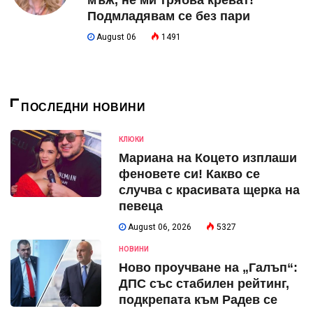
мъж, не ми трябва креват!
Подмладявам се без пари
August 06
1491
ПОСЛЕДНИ НОВИНИ
КЛЮКИ
Мариана на Коцето изплаши
феновете си! Какво се
случва с красивата щерка на
певеца
August 06, 2026
5327
НОВИНИ
Ново проучване на „Галъп“:
ДПС със стабилен рейтинг,
подкрепата към Радев се