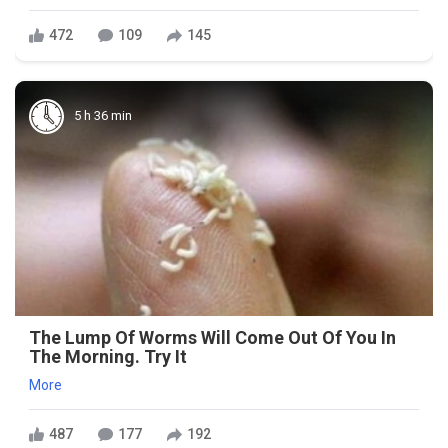
472
109
145
5 h 36 min
The Lump Of Worms Will Come Out Of You In
The Morning. Try It
More
487
177
192