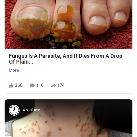
Fungus Is A Parasite, And It Dies From A Drop
Of Plain...
More
360
110
174
4 h 10 min