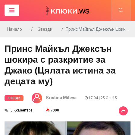
Начало
Звезди
Принс Майкъл Джексън шокира с разкритие за Джако (Цялата истина за децата му)
Принс Майкъл Джексън
шокира с разкритие за
Джако (Цялата истина за
децата му)
Kristina Mileva
17:04 | 25 Oct 15
ЗВЕЗДИ
0 Коментара
7000