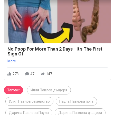
No Poop For More Than 2 Days - It's The First
Sign Of
More
273
47
147
Тагове:
Илия Павлов дъщеря
Илия Павлов семейство
Паула Павлова йога
Дарина Павлова Паула
Дарина Павлова дъщеря