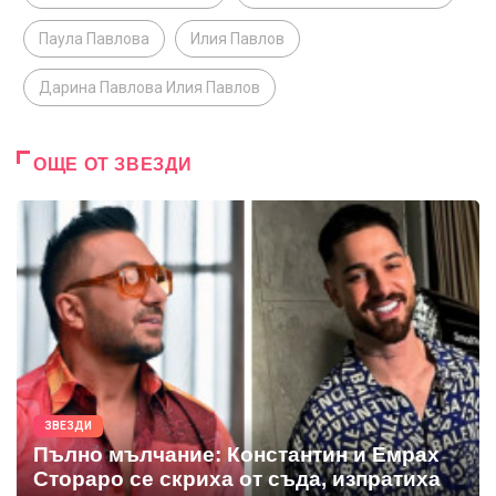
Паула Павлова
Илия Павлов
Дарина Павлова Илия Павлов
ОЩЕ ОТ ЗВЕЗДИ
ЗВЕЗДИ
Пълно мълчание: Константин и Емрах
Стораро се скриха от съда, изпратиха