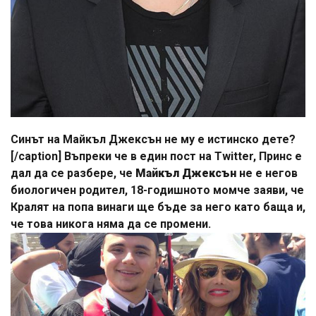
Синът на Майкъл Джексън не му е истинско дете?
[/caption] Въпреки че в един пост на Twitter, Принс е
дал да се разбере, че
Майкъл Джексън
не е негов
биологичен родител, 18-годишното момче заяви, че
Кралят на попа винаги ще бъде за него като баща и,
че това никога няма да се промени.