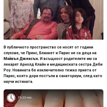
В публичното пространство се носят от години
слухове, че Принс, Бланкет и Парис не са деца на
Майкъл Джексън.
И всъщност родителите им са
лекарят Арнолд Клайн и медицинската сестра Деби
Роу. Новината бе изключително тежко приета от
Парис, която дори постъпи в санаториум, след като
научи истината.
7 h 23 min