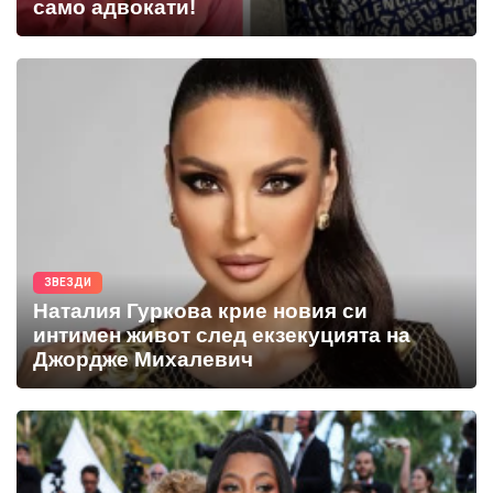
само адвокати!
ЗВЕЗДИ
Наталия Гуркова крие новия си
интимен живот след екзекуцията на
Джордже Михалевич