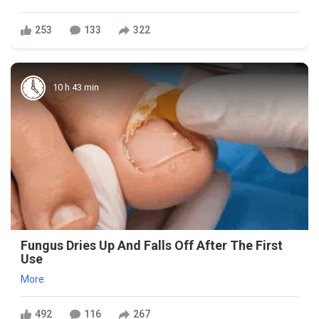
253
133
322
10 h 43 min
Fungus Dries Up And Falls Off After The First
Use
More
492
116
267