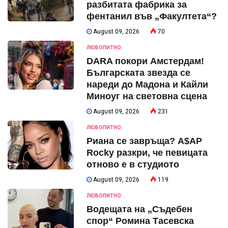
разбитата фабрика за
фентанил във „Факултета“?
August 09, 2026
70
ЛЮБОПИТНО
DARA покори Амстердам!
Българската звезда се
нареди до Мадона и Кайли
Миноуг на световна сцена
August 09, 2026
231
ЛЮБОПИТНО
Риана се завръща? A$AP
Rocky разкри, че певицата
отново е в студиото
August 09, 2026
119
ЛЮБОПИТНО
Водещата на „Съдебен
спор“ Ромина Тасевска