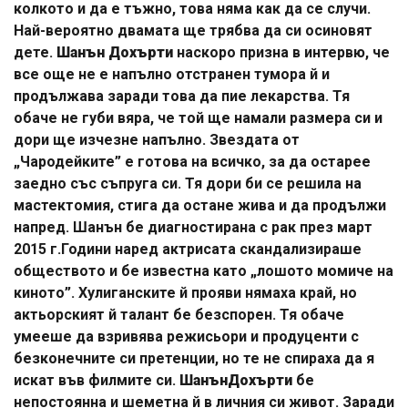
колкото и да е тъжно, това няма как да се случи.
Най-вероятно двамата ще трябва да си осиновят
дете.
Шанън Дохърти
наскоро призна в интервю, че
все още не е напълно отстранен тумора й и
продължава заради това да пие лекарства. Тя
обаче не губи вяра, че той ще намали размера си и
дори ще изчезне напълно. Звездата от
„Чародейките” е готова на всичко, за да остарее
заедно със съпруга си. Тя дори би се решила на
мастектомия, стига да остане жива и да продължи
напред. Шанън бе диагностирана с рак през март
2015 г.Години наред актрисата скандализираше
обществото и бе известна като „лошото момиче на
киното”. Хулиганските й прояви нямаха край, но
актьорският й талант бе безспорен. Тя обаче
умееше да взривява режисьори и продуценти с
безконечните си претенции, но те не спираха да я
искат във филмите си.
ШанънДохърти
бе
непостоянна и шеметна й в личния си живот. Заради