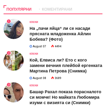
ПОПУЛЯРНИ
КОМЕНТИРАНИ
1
КЛЮКИ
На „пачи яйца“ ли се насади
прясната младоженка Айлин
Бобева? (Фото)
August 07
4494
2
КЛЮКИ
Кой, Елвиса ли? Ето с кого
замени вечния плейбой ергенката
Мартина Петрова (Снимка)
August 08
3689
3
КЛЮКИ
Башар Рахал показа порасналото
си момче! Но майката Любомира
изуми с визията си (Снимки)