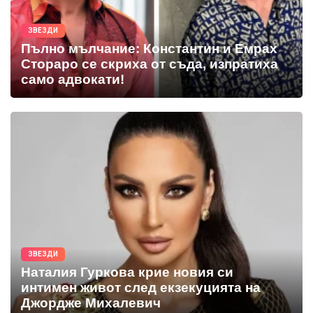
ЗВЕЗДИ
Пълно мълчание: Константин и Емрах
Стораро се скриха от съда, изпратиха
само адвокати!
ЗВЕЗДИ
Наталия Гуркова крие новия си
интимен живот след екзекуцията на
Джордже Михалевич