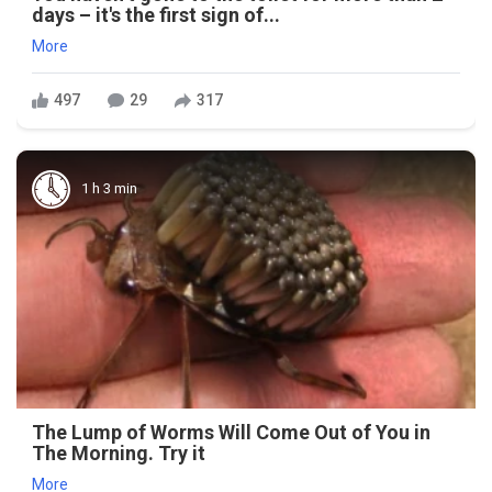
days – it's the first sign of...
More
497
29
317
1 h 3 min
The Lump of Worms Will Come Out of You in
The Morning. Try it
More