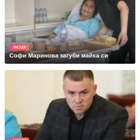
ЗВЕЗДИ
Софи Маринова загуби майка си