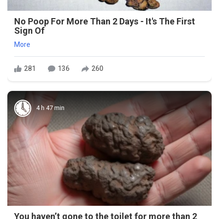
No Poop For More Than 2 Days - It's The First
Sign Of
More
281
136
260
4 h 47 min
You haven’t gone to the toilet for more than 2