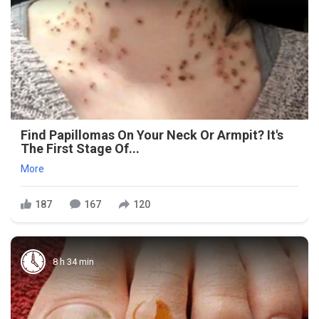
Find Papillomas On Your Neck Or Armpit? It's
The First Stage Of...
More
187
167
120
8 h 34 min