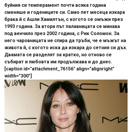
буйния си темперамент почти всяка година
сменяше и годениците си. Само пет месеца изкара
брака й с Ашли Хамилтън, с когото се омъжи през
1993 година. За втори път палавницата се минава
под венчило през 2002 година, с Рик Соломон. За
него чаровницата не спира да тръби, че е мъжът на
живота й, с когото иска да изкара до сетния си дъх.
Двамата се разделят за кратко, но отново се
събират и любовта им продължава и до днес.
[caption id="attachment_76156" align="alignright"
width="300"]