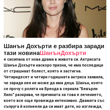
Шанън Дохърти е разбира заради
тази новина
ШанънДохърти
е сисипана от нова драма в живота си. Актрисата
Шанън Дохърти наскоро призна, че има последици
от страшнаат болест, която я застигна.
Четиридесет и четири годишната актриса заявила,
че заради нея не може да има деца. Шанън, която
се прочу с ролята на Бренда в сериала "Бевърли
Хилс" разкрива, че причината за това е лечението,
което все още провежда интензивно. Двамата със
съпруга й копнеели да си имат дете, но изглежда,