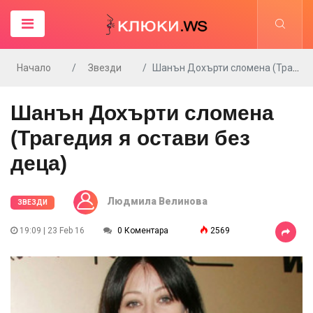
Начало
Звезди
Шанън Дохърти сломена (Трагедия я остави без деца)
Шанън Дохърти сломена
(Трагедия я остави без
деца)
Людмила Велинова
ЗВЕЗДИ
19:09 | 23 Feb 16
0 Коментара
2569