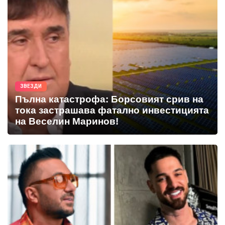
ЗВЕЗДИ
Пълна катастрофа: Борсовият срив на
тока застрашава фатално инвестицията
на Веселин Маринов!