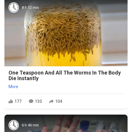
8 h 12 min
One Teaspoon And All The Worms In The Body
Die Instantly
More
177
130
104
6 h 46 min