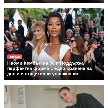
ЗВЕЗДИ
Наоми Кембъл на 56 г. Поддържа
перфектна форма с едно хранене на
ден и изтощителни упражнения