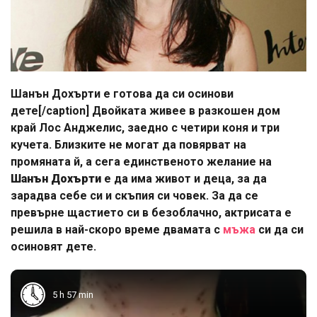
Шанън Дохърти е готова да си осинови
дете[/caption] Двойката живее в разкошен дом
край Лос Анджелис, заедно с четири коня и три
кучета. Близките не могат да повярват на
промяната й, а сега единственото желание на
Шанън Дохърти
е да има живот и деца, за да
зарадва себе си и скъпия си човек. За да се
превърне щастието си в безоблачно, актрисата е
решила в най-скоро време двамата с
мъжа
си да си
осиновят дете.
5 h 57 min