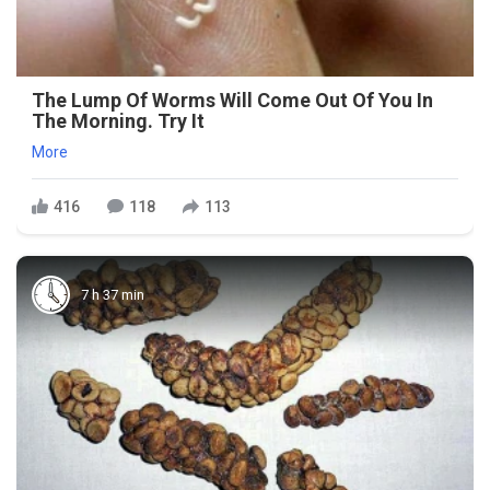
The Lump Of Worms Will Come Out Of You In
The Morning. Try It
More
416
118
113
7 h 37 min