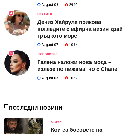
August 08
2940
4
РИАЛИТИ
Дениз Хайрула прикова
погледите с ефирна визия край
гръцкото море
August 07
1064
5
ЛЮБОПИТНО
Галена наложи нова мода –
излезе по пижама, но с Chanel
August 08
1022
ПОСЛЕДНИ НОВИНИ
КРИМИ
Кои са босовете на