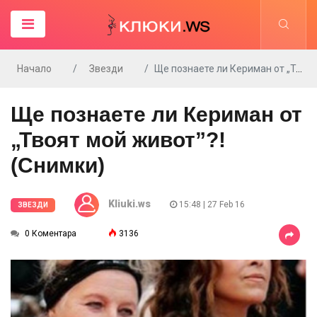
Начало
Звезди
Ще познаете ли Кериман от „Твоят мой живот”?! (Снимки)
Ще познаете ли Кериман от
„Твоят мой живот”?!
(Снимки)
Kliuki.ws
15:48 | 27 Feb 16
ЗВЕЗДИ
0 Коментара
3136