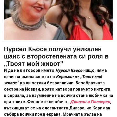
Нурсел Кьосе получи уникален
шанс с второстепената си роля в
„Твоят мой живот”
И да не ви говори името
Нурсел Кьосе
нищо, няма
начин споменаването на
Кериман от „Твоят мой
живот”
да ви остави безразлични. Безобразната
сестра на Йозкан, която натвори повечето интриги
в сериала, за изумление на всички стана любимка на
зрителите. Феновете си обичат
Джихан и Гюлсерен
,
възхищават се на елегантната Дилара, но Кериман
събира всички пред екрана. Мрачната зълва на