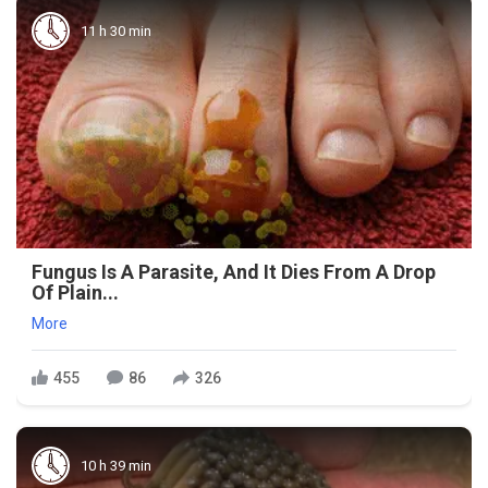
11 h 30 min
Fungus Is A Parasite, And It Dies From A Drop
Of Plain...
More
455
86
326
10 h 39 min