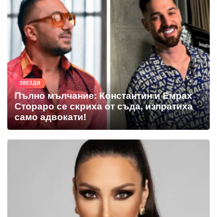
ЗВЕЗДИ
Пълно мълчание: Константин и Емрах
Стораро се скриха от съда, изпратиха
само адвокати!