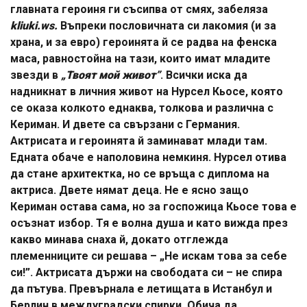
главната героиня ги съсипва от смях, забеляза
kliuki.ws.
Въпреки пословичната си лакомия (и за
храна, и за евро) героинята й се радва на фенска
маса, равностойна на тази, които имат младите
звезди в
„Твоят мой живот”
. Всички иска да
надникнат в личния живот на Нурсел Кьосе, която
се оказа колкото еднаква, толкова и различна с
Кериман. И двете са свързани с Германия.
Актрисата и героинята й заминават млади там.
Едната обаче е наполовина немкиня. Нурсел отива
да стане архитектка, но се връща с диплома на
актриса. Двете нямат деца. Не е ясно защо
Кериман остава сама, но за госпожица Кьосе това е
осъзнат избор. Тя е волна душа и като вижда през
какво минава снаха й, докато отглежда
племенниците си решава – „Не искам това за себе
си!”. Актрисата държи на свободата си – не спира
да пътува. Превърнала е летищата в Истанбул и
Берлин в междуградски спирки. Обича да