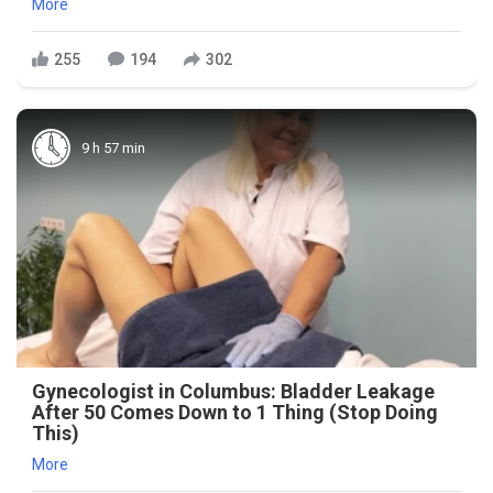
More
255
194
302
9 h 57 min
Gynecologist in Columbus: Bladder Leakage
After 50 Comes Down to 1 Thing (Stop Doing
This)
More