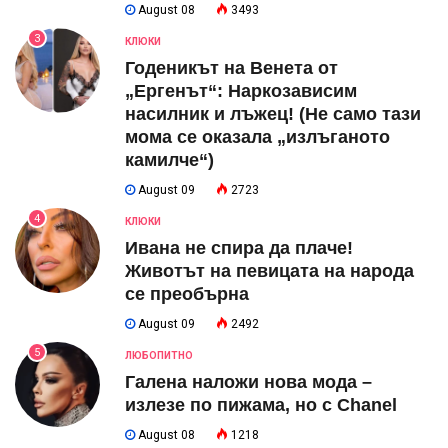
August 08
3493
3
КЛЮКИ
Годеникът на Венета от
„Ергенът“: Наркозависим
насилник и лъжец! (Не само тази
мома се оказала „излъганото
камилче“)
August 09
2723
4
КЛЮКИ
Ивана не спира да плаче!
Животът на певицата на народа
се преобърна
August 09
2492
5
ЛЮБОПИТНО
Галена наложи нова мода –
излезе по пижама, но с Chanel
August 08
1218