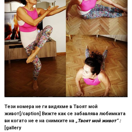
Тези номера не ги видяхме в Твоят мой
живот[/caption] Вижте как се забавлява любимката
ви когато не е на снимките на
„Твоят мой живот” :
[gallery