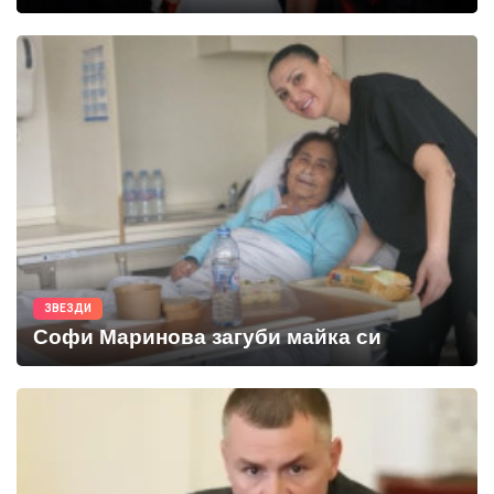
ЗВЕЗДИ
Софи Маринова загуби майка си