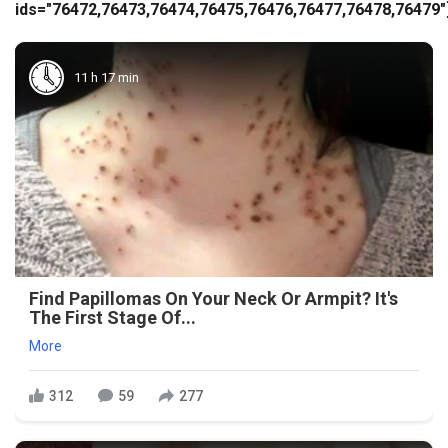
ids="76472,76473,76474,76475,76476,76477,76478,76479"
11 h 17 min
Find Papillomas On Your Neck Or Armpit? It's
The First Stage Of...
More
312
59
277