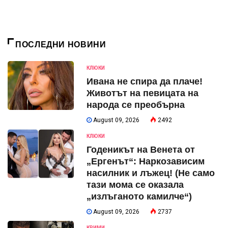
ПОСЛЕДНИ НОВИНИ
КЛЮКИ
Ивана не спира да плаче!
Животът на певицата на
народа се преобърна
August 09, 2026
2492
КЛЮКИ
Годеникът на Венета от
„Ергенът“: Наркозависим
насилник и лъжец! (Не само
тази мома се оказала
„излъганото камилче“)
August 09, 2026
2737
КРИМИ