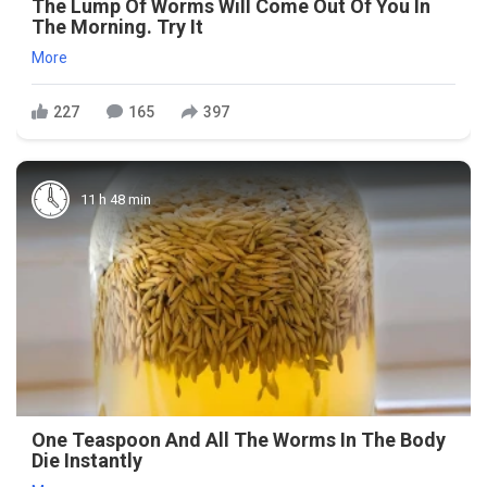
The Lump Of Worms Will Come Out Of You In
The Morning. Try It
More
227
165
397
11 h 48 min
One Teaspoon And All The Worms In The Body
Die Instantly