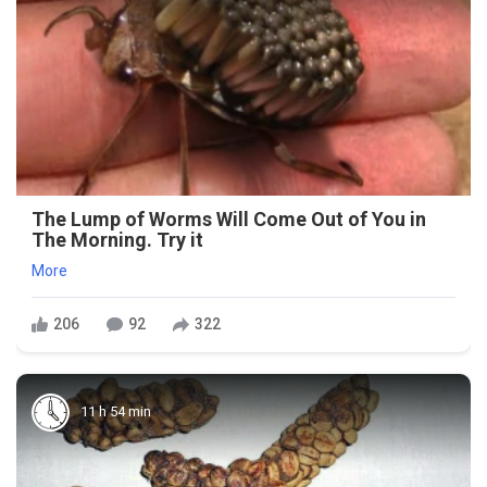
The Lump of Worms Will Come Out of You in
The Morning. Try it
More
206
92
322
11 h 54 min