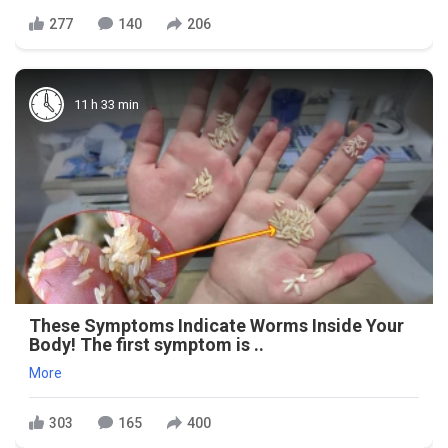
277
140
206
11 h 33 min
These Symptoms Indicate Worms Inside Your
Body! The first symptom is ..
More
303
165
400