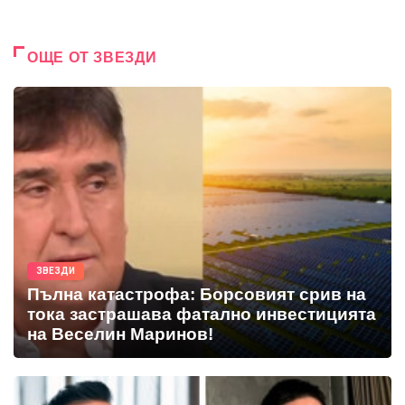
ОЩЕ ОТ ЗВЕЗДИ
ЗВЕЗДИ
Пълна катастрофа: Борсовият срив на
тока застрашава фатално инвестицията
на Веселин Маринов!