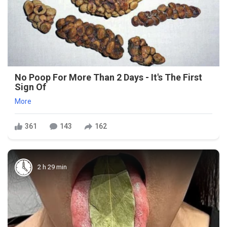
No Poop For More Than 2 Days - It's The First
Sign Of
More
361
143
162
2 h 29 min