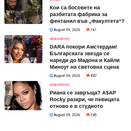
Кои са босовете на
разбитата фабрика за
фентанил във „Факултета“?
August 09, 2026
161
ЛЮБОПИТНО
DARA покори Амстердам!
Българската звезда се
нареди до Мадона и Кайли
Миноуг на световна сцена
August 09, 2026
847
ЛЮБОПИТНО
Риана се завръща? A$AP
Rocky разкри, че певицата
отново е в студиото
August 09, 2026
245