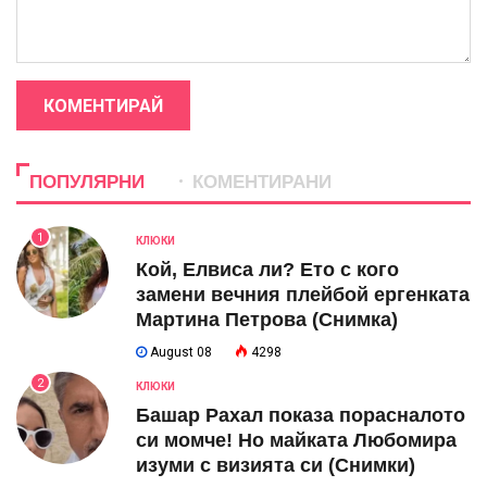
КОМЕНТИРАЙ
ПОПУЛЯРНИ
КОМЕНТИРАНИ
1
КЛЮКИ
Кой, Елвиса ли? Ето с кого
замени вечния плейбой ергенката
Мартина Петрова (Снимка)
August 08
4298
2
КЛЮКИ
Башар Рахал показа порасналото
си момче! Но майката Любомира
изуми с визията си (Снимки)