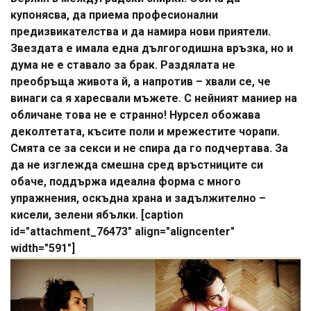
купонясва, да приема професионални
предизвикателства и да намира нови приятели.
Звездата е имала една дългогодишна връзка, но и
дума не е ставало за брак. Раздялата не
преобръща живота й, а напротив – хвали се, че
винаги са я харесвали мъжете. С нейният маниер на
обличане това не е странно! Нурсел обожава
деколтетата, късите поли и мрежестите чорапи.
Смята се за секси и не спира да го подчертава. За
да не изглежда смешна сред връстниците си
обаче, поддържа идеална форма с много
упражнения, оскъдна храна и задължително –
кисели, зелени ябълки. [caption
id="attachment_76473" align="aligncenter"
width="591"]