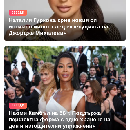
ЗВЕЗДИ
Наталия Гуркова крие новия си
интимен живот след екзекуцията на
Джордже Михалевич
ЗВЕЗДИ
Наоми Кембъл на 56 г. Поддържа
перфектна форма с едно хранене на
ден и изтощителни упражнения