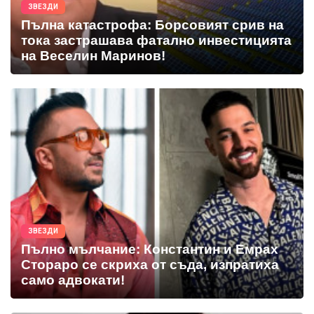
ЗВЕЗДИ
Пълна катастрофа: Борсовият срив на
тока застрашава фатално инвестицията
на Веселин Маринов!
ЗВЕЗДИ
Пълно мълчание: Константин и Емрах
Стораро се скриха от съда, изпратиха
само адвокати!