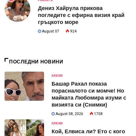
РИАЛИТИ
Дениз Хайрула прикова
погледите с ефирна визия край
гръцкото море
August 07
924
ПОСЛЕДНИ НОВИНИ
КЛЮКИ
Башар Рахал показа
порасналото си момче! Но
майката Любомира изуми с
визията си (Снимки)
August 08, 2026
1708
КЛЮКИ
Кой, Елвиса ли? Ето с кого