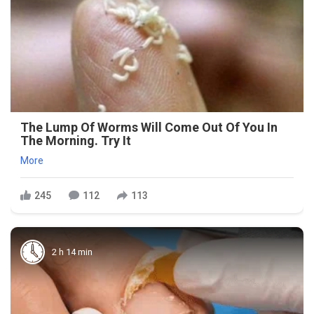
The Lump Of Worms Will Come Out Of You In
The Morning. Try It
More
245
112
113
2 h 14 min