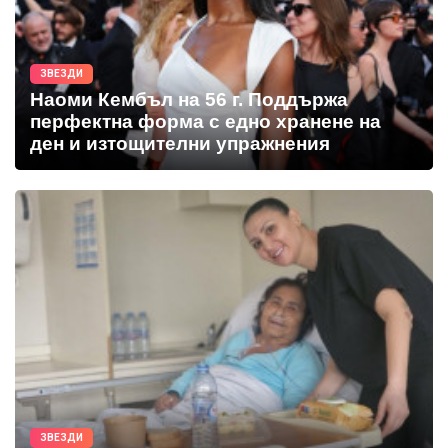
ЗВЕЗДИ
Наоми Кембъл на 56 г. Поддържа
перфектна форма с едно хранене на
ден и изтощителни упражнения
ЗВЕЗДИ