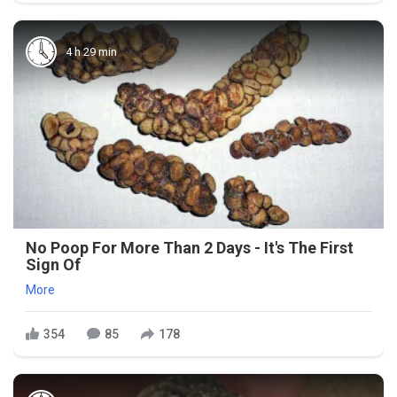
4 h 29 min
No Poop For More Than 2 Days - It's The First
Sign Of
More
354
85
178