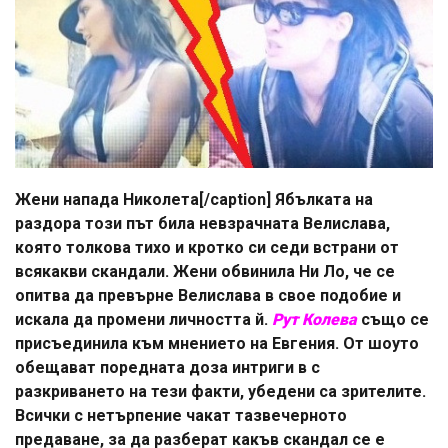
Жени напада Николета[/caption] Ябълката на
раздора този път била невзрачната Велислава,
която толкова тихо и кротко си седи встрани от
всякакви скандали. Жени обвинила Ни Ло, че се
опитва да превърне Велислава в свое подобие и
искала да промени личността й.
Рут Колева
също се
присъединила към мнението на Евгения. От шоуто
обещават поредната доза интриги в с
разкриването на тези факти, убедени са зрителите.
Всички с нетърпение чакат тазвечерното
предаване, за да разберат какъв скандал се е