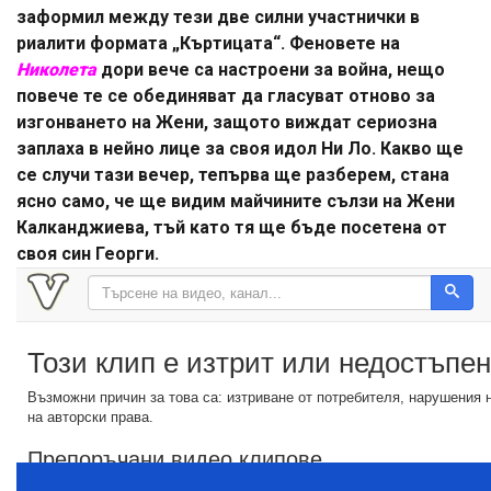
заформил между тези две силни участнички в
риалити формата „Къртицата“. Феновете на
Николета
дори вече са настроени за война, нещо
повече те се обединяват да гласуват отново за
изгонването на Жени, защото виждат сериозна
заплаха в нейно лице за своя идол Ни Ло. Какво ще
се случи тази вечер, тепърва ще разберем, стана
ясно само, че ще видим майчините сълзи на Жени
Калканджиева, тъй като тя ще бъде посетена от
своя син Георги.