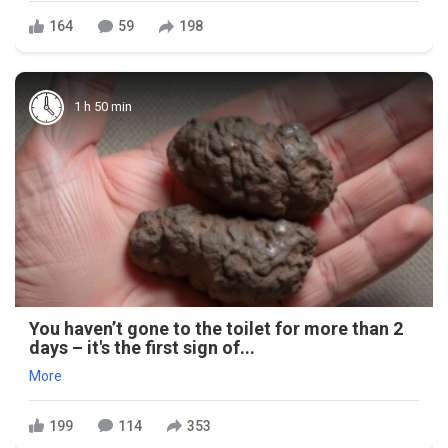
164
59
198
1 h 50 min
You haven’t gone to the toilet for more than 2
days – it's the first sign of...
More
199
114
353