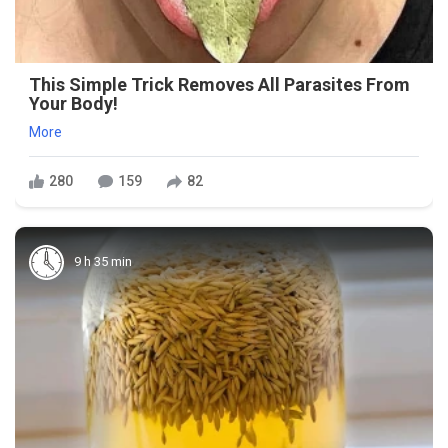
This Simple Trick Removes All Parasites From
Your Body!
More
280
159
82
9 h 35 min