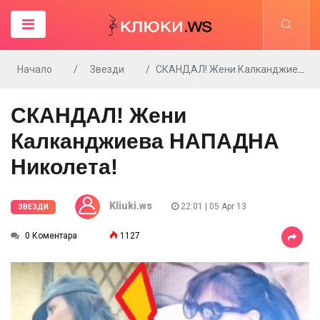
Начало
Звезди
СКАНДАЛ! Жени Калканджиева НАПАДНА Николета!
СКАНДАЛ! Жени
Калканджиева НАПАДНА
Николета!
Kliuki.ws
22:01 | 05 Apr 13
ЗВЕЗДИ
0 Коментара
1127