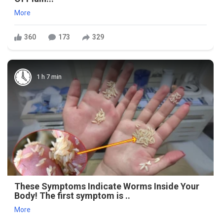
More
360
173
329
1 h 7 min
These Symptoms Indicate Worms Inside Your
Body! The first symptom is ..
More