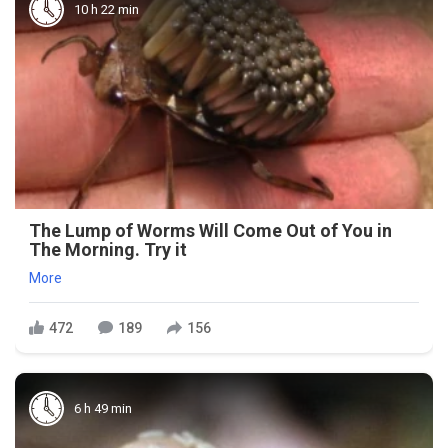
10 h 22 min
The Lump of Worms Will Come Out of You in
The Morning. Try it
More
472
189
156
6 h 49 min