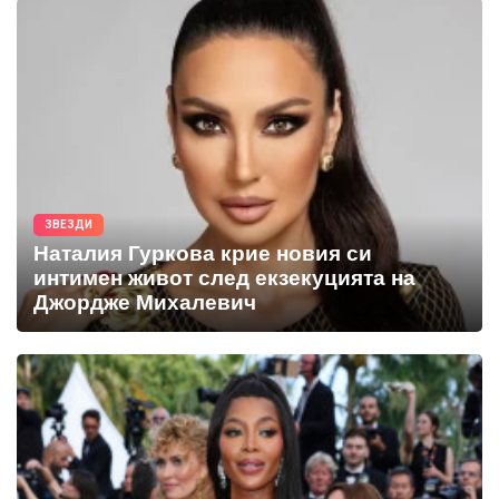
ЗВЕЗДИ
Наталия Гуркова крие новия си
интимен живот след екзекуцията на
Джордже Михалевич