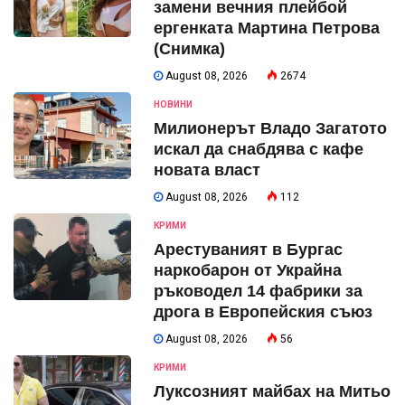
замени вечния плейбой
ергенката Мартина Петрова
(Снимка)
August 08, 2026
2674
НОВИНИ
Милионерът Владо Загатото
искал да снабдява с кафе
новата власт
August 08, 2026
112
КРИМИ
Арестуваният в Бургас
наркобарон от Украйна
ръководел 14 фабрики за
дрога в Европейския съюз
August 08, 2026
56
КРИМИ
Луксозният майбах на Митьо