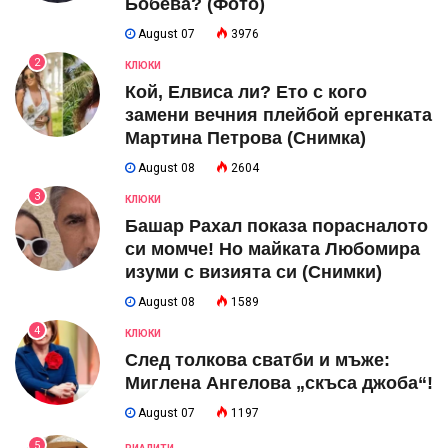
Бобева? (Фото)
August 07
3976
2
КЛЮКИ
Кой, Елвиса ли? Ето с кого
замени вечния плейбой ергенката
Мартина Петрова (Снимка)
August 08
2604
3
КЛЮКИ
Башар Рахал показа порасналото
си момче! Но майката Любомира
изуми с визията си (Снимки)
August 08
1589
4
КЛЮКИ
След толкова сватби и мъже:
Миглена Ангелова „скъса джоба“!
August 07
1197
5