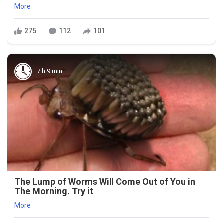
More
275
112
101
7 h 9 min
The Lump of Worms Will Come Out of You in
The Morning. Try it
More