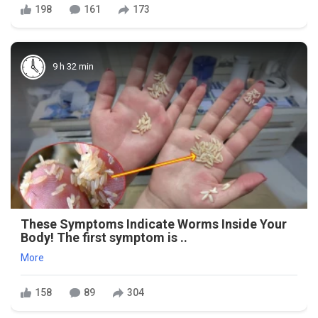
198
161
173
9 h 32 min
These Symptoms Indicate Worms Inside Your
Body! The first symptom is ..
More
158
89
304