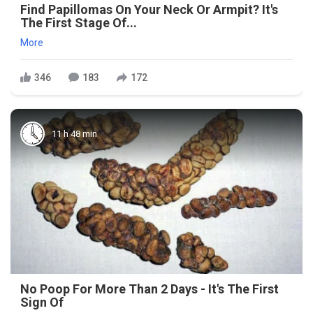
Find Papillomas On Your Neck Or Armpit? It's
The First Stage Of...
More
346
183
172
11 h 48 min
No Poop For More Than 2 Days - It's The First
Sign Of