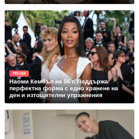
ЗВЕЗДИ
Наоми Кембъл на 56 г. Поддържа
перфектна форма с едно хранене на
ден и изтощителни упражнения