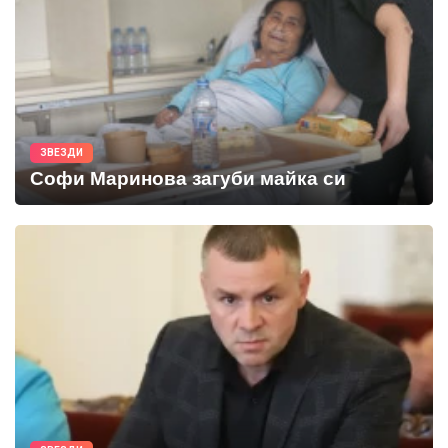
ЗВЕЗДИ
Софи Маринова загуби майка си