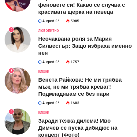
феновете си! Какво се случва с
красивата щерка на певеца
August 06
5985
2
ЛЮБОПИТНО
Неочаквана роля за Мария
Силвестър: Защо избраха именно
нея
August 05
1757
3
КЛЮКИ
Венета Райкова: Не ми трябва
мъж, не ми трябва креват!
Подмладявам се без пари
August 06
1603
4
КЛЮКИ
Заради тежка дилема! Иво
Димчев се пуска дибидюс на
концерт (Фото)