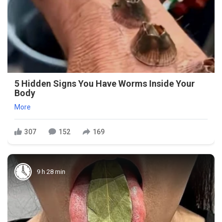
5 Hidden Signs You Have Worms Inside Your
Body
More
307
152
169
9 h 28 min