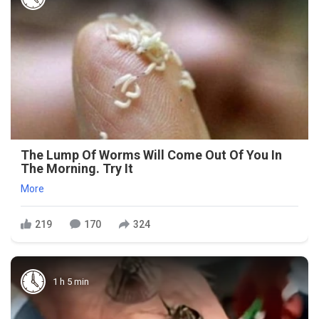
The Lump Of Worms Will Come Out Of You In
The Morning. Try It
More
219
170
324
1 h 5 min