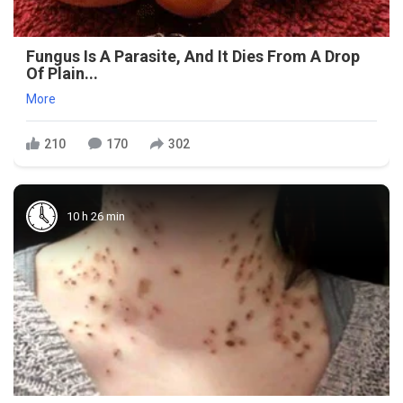
Fungus Is A Parasite, And It Dies From A Drop
Of Plain...
More
210
170
302
10 h 26 min