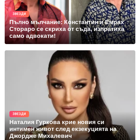
ЗВЕЗДИ
Пълно мълчание: Константин и Емрах
Стораро се скриха от съда, изпратиха
само адвокати!
ЗВЕЗДИ
Наталия Гуркова крие новия си
интимен живот след екзекуцията на
Джордже Михалевич