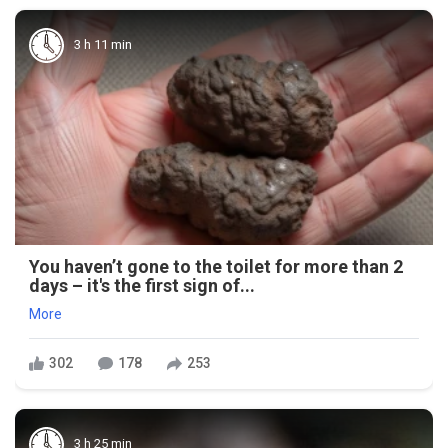
3 h 11 min
You haven’t gone to the toilet for more than 2
days – it's the first sign of...
More
302
178
253
3 h 25 min