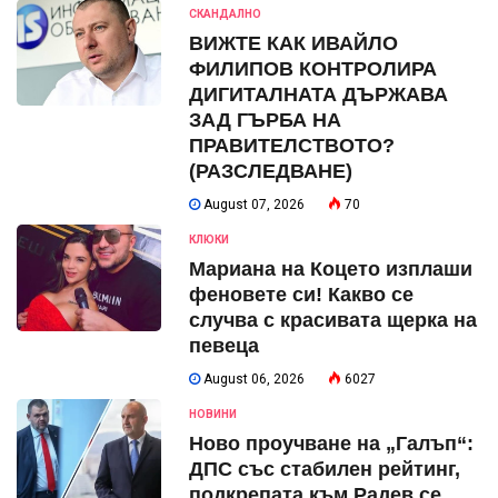
СКАНДАЛНО
ВИЖТЕ КАК ИВАЙЛО
ФИЛИПОВ КОНТРОЛИРА
ДИГИТАЛНАТА ДЪРЖАВА
ЗАД ГЪРБА НА
ПРАВИТЕЛСТВОТО?
(РАЗСЛЕДВАНЕ)
August 07, 2026
70
КЛЮКИ
Мариана на Коцето изплаши
феновете си! Какво се
случва с красивата щерка на
певеца
August 06, 2026
6027
НОВИНИ
Ново проучване на „Галъп“:
ДПС със стабилен рейтинг,
подкрепата към Радев се