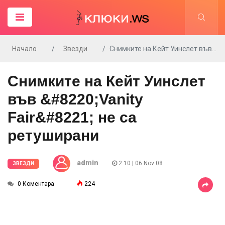
Начало
Звезди
Снимките на Кейт Уинслет във &#8220;Vanity Fair&#8221; не са ретуширани
Снимките на Кейт Уинслет
във &#8220;Vanity
Fair&#8221; не са
ретуширани
admin
2:10 | 06 Nov 08
ЗВЕЗДИ
0 Коментара
224