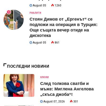
August 05
1260
5
РИАЛИТИ
Стоян Димов от „Ергенът“ се
подложи на операция в Турция:
Още същата вечер отиде на
дискотека
August 05
861
ПОСЛЕДНИ НОВИНИ
КЛЮКИ
След толкова сватби и
мъже: Миглена Ангелова
„скъса джоба“!
August 07, 2026
301