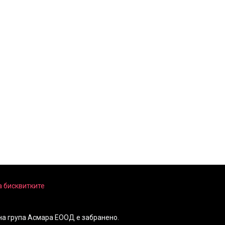
а бисквитките
на група Асмара ЕООД е забранено.