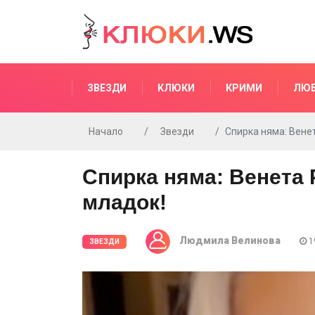
ЗВЕЗДИ
КЛЮКИ
КРИМИ
ЛЮ
Начало
Звезди
Спирка няма: Вене
Спирка няма: Венета 
младок!
Людмила Велинова
19
ЗВЕЗДИ