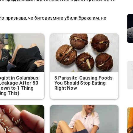
о признава, че битовизмите убили брака им, не
gist in Columbus:
5 Parasite-Causing Foods
Leakage After 50
You Should Stop Eating
own to 1 Thing
Right Now
ing This)