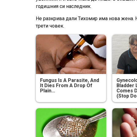
годишния си наследник.
Не разкрива дали Тихомир има нова жена. Н
трети човек.
Fungus Is A Parasite, And
Gynecolo
It Dies From A Drop Of
Bladder 
Plain...
Comes D
(Stop Do