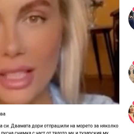
ова
а си. Двамата дори отпрашили на морето за няколко
 пусна снимка с част от тялото му и тузарския му