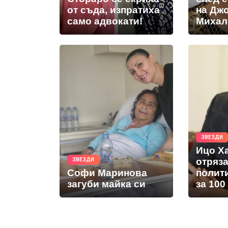
от съда, изпратиха
на Дж
само адвокати!
Михал
ЗВЕЗДИ
Ицо Х
отряз
ЗВЕЗДИ
Софи Маринова
полит
загуби майка си
за 100