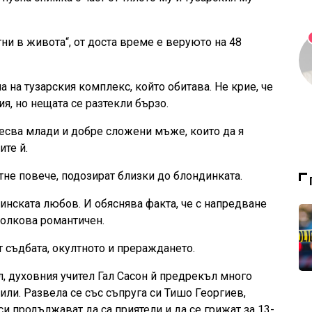
ни в живота“, от доста време е веруюто на 48
 на тузарския комплекс, който обитава. Не крие, че
я, но нещата се разтекли бързо.
ресва млади и добре сложени мъже, които да я
ите й.
тне повече, подозират близки до блондинката.
инската любов. И обяснява факта, че с напредване
 толкова романтичен.
т съдбата, окултното и прераждането.
л, духовния учител Гал Сасон й предрекъл много
или. Развела се със съпруга си Тишо Георгиев,
и продължават да са приятели и да се грижат за 13-