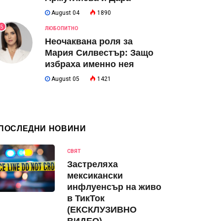
August 04
1890
5
ЛЮБОПИТНО
Неочаквана роля за
Мария Силвестър: Защо
избраха именно нея
August 05
1421
ПОСЛЕДНИ НОВИНИ
СВЯТ
Застреляха
мексикански
инфлуенсър на живо
в ТикТок
(ЕКСКЛУЗИВНО