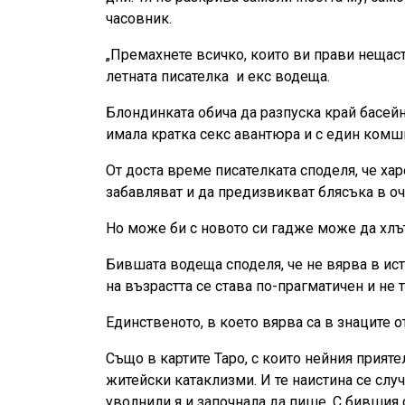
часовник.
„Премахнете всичко, които ви прави нещаст
летната писателка и екс водеща.
Блондинката обича да разпуска край басейна
имала кратка секс авантюра и с един комши
От доста време писателката споделя, че ха
забавляват и да предизвикват блясъка в оч
Но може би с новото си гадже може да хлъ
Бившата водеща споделя, че не вярва в ист
на възрастта се става по-прагматичен и не
Единственото, в което вярва са в знаците о
Също в картите Таро, с които нейния прияте
житейски катаклизми. И те наистина се случ
уволнили я и започнала да пише. С бившия с