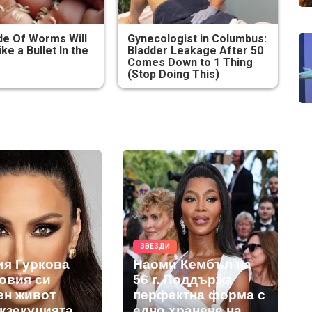
e Of Worms Will
Gynecologist in Columbus:
ike a Bullet In the
Bladder Leakage After 50
Comes Down to 1 Thing
(Stop Doing This)
ЗВЕЗДИ
ия Гуркова
Наоми Кембъл на
новия си
56 г. Поддържа
ен живот
перфектна форма с
екзекуцията
едно хранене на