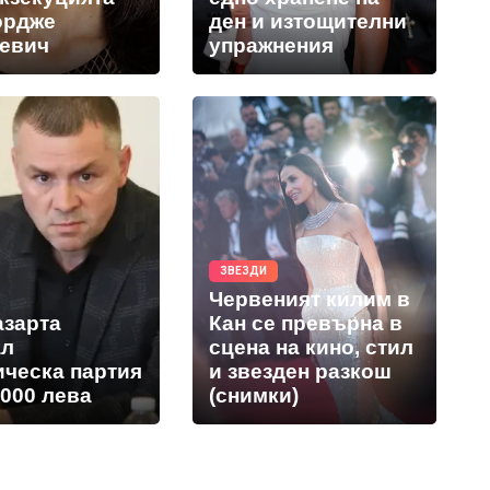
ордже
ден и изтощителни
евич
упражнения
ЗВЕЗДИ
Червеният килим в
азарта
Кан се превърна в
ал
сцена на кино, стил
ическа партия
и звезден разкош
 000 лева
(снимки)