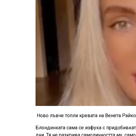
Ново лъвче топли кревата на Венета Райк
Блондинката сама се изфука с придобивкат
дни. Тя не разкрива самоличността му, само