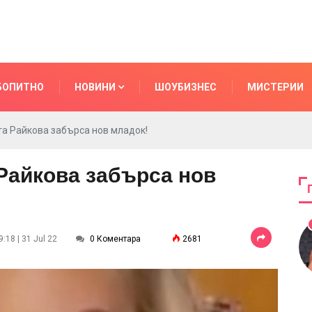
БОПИТНО
НОВИНИ
ШОУБИЗНЕС
МИСТЕРИИ
та Райкова забърса нов младок!
Райкова забърса нов
:18 | 31 Jul 22
0 Коментара
2681