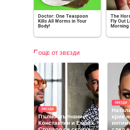
Doctor: One Teaspoon
The Hord
Kills All Worms in Your
Fly Out L
Body!
Morning
ОЩЕ ОТ ЗВЕЗДИ
ЗВЕЗДИ
Натал
ЗВЕЗДИ
Пълно мълчание:
крие 
Константин и Емрах
интим
Стораро се скриха
след 