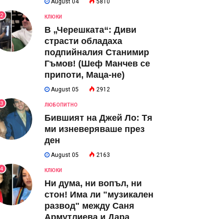
August 04
5810
2
КЛЮКИ
В „Черешката“: Диви
страсти обладаха
подпийналия Станимир
Гъмов! (Шеф Манчев се
припоти, Маца-не)
August 05
2912
3
ЛЮБОПИТНО
Бившият на Джей Ло: Тя
ми изневеряваше през
ден
August 05
2163
4
КЛЮКИ
Ни дума, ни вопъл, ни
стон! Има ли "музикален
развод" между Саня
Армутлиева и Дара