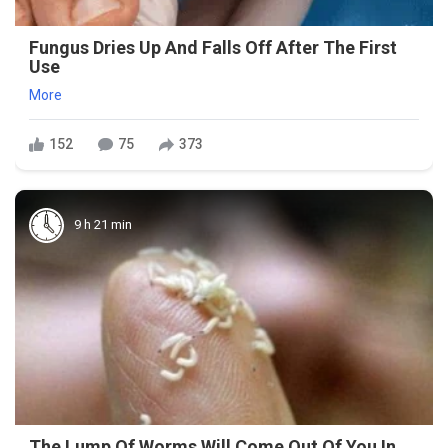
Fungus Dries Up And Falls Off After The First
Use
More
152
75
373
9 h 21 min
The Lump Of Worms Will Come Out Of You In