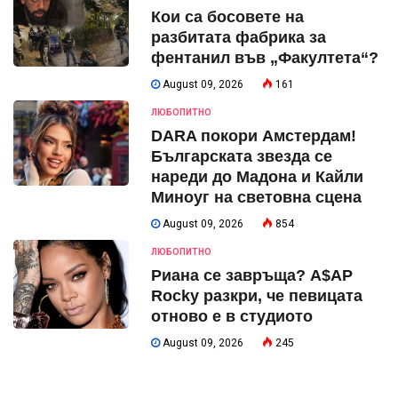
Кои са босовете на
разбитата фабрика за
фентанил във „Факултета“?
August 09, 2026
161
ЛЮБОПИТНО
DARA покори Амстердам!
Българската звезда се
нареди до Мадона и Кайли
Миноуг на световна сцена
August 09, 2026
854
ЛЮБОПИТНО
Риана се завръща? A$AP
Rocky разкри, че певицата
отново е в студиото
August 09, 2026
245