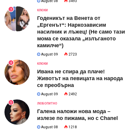
August 08
3493
3
КЛЮКИ
Годеникът на Венета от
„Ергенът“: Наркозависим
насилник и лъжец! (Не само тази
мома се оказала „излъганото
камилче“)
August 09
2723
4
КЛЮКИ
Ивана не спира да плаче!
Животът на певицата на народа
се преобърна
August 09
2492
5
ЛЮБОПИТНО
Галена наложи нова мода –
излезе по пижама, но с Chanel
August 08
1218