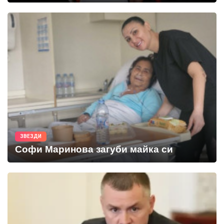
ЗВЕЗДИ
Софи Маринова загуби майка си