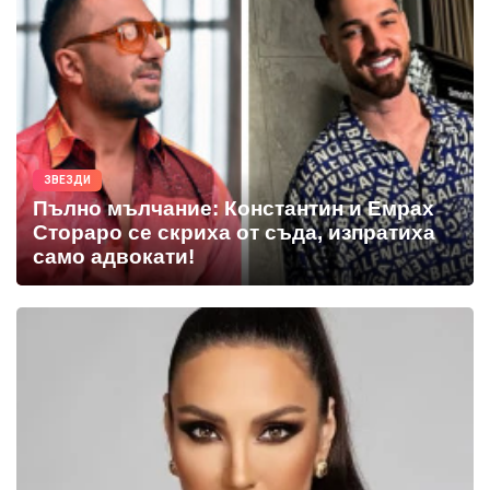
ЗВЕЗДИ
Пълно мълчание: Константин и Емрах
Стораро се скриха от съда, изпратиха
само адвокати!