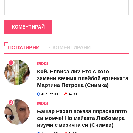
КОМЕНТИРАЙ
ПОПУЛЯРНИ
КОМЕНТИРАНИ
1
КЛЮКИ
Кой, Елвиса ли? Ето с кого
замени вечния плейбой ергенката
Мартина Петрова (Снимка)
August 08
4298
2
КЛЮКИ
Башар Рахал показа порасналото
си момче! Но майката Любомира
изуми с визията си (Снимки)