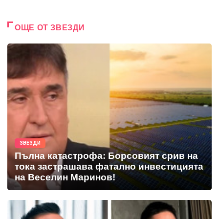
ОЩЕ ОТ ЗВЕЗДИ
ЗВЕЗДИ
Пълна катастрофа: Борсовият срив на
тока застрашава фатално инвестицията
на Веселин Маринов!