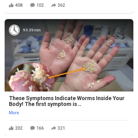
408
102
362
9 h 39 min
These Symptoms Indicate Worms Inside Your
Body! The first symptom is ..
More
202
166
321