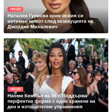
ЗВЕЗДИ
Наталия Гуркова крие новия си
интимен живот след екзекуцията на
Джордже Михалевич
ЗВЕЗДИ
Наоми Кембъл на 56 г. Поддържа
перфектна форма с едно хранене на
ден и изтощителни упражнения