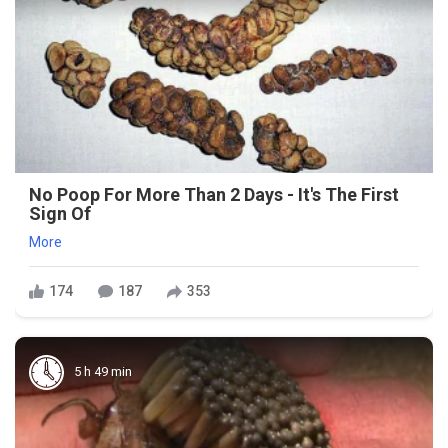
No Poop For More Than 2 Days - It's The First
Sign Of
More
174
187
353
5 h 49 min