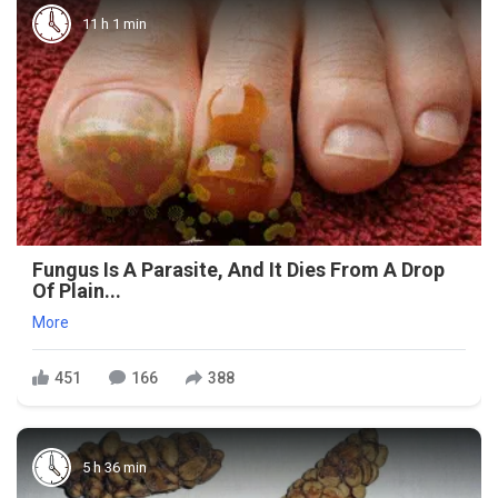
11 h 1 min
Fungus Is A Parasite, And It Dies From A Drop
Of Plain...
More
451
166
388
5 h 36 min