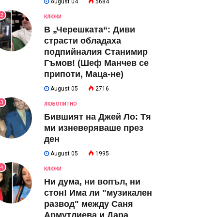
August 04
5684
2
КЛЮКИ
В „Черешката“: Диви
страсти обладаха
подпийналия Станимир
Гъмов! (Шеф Манчев се
припоти, Маца-не)
August 05
2716
3
ЛЮБОПИТНО
Бившият на Джей Ло: Тя
ми изневеряваше през
ден
August 05
1995
4
КЛЮКИ
Ни дума, ни вопъл, ни
стон! Има ли "музикален
развод" между Саня
Армутлиева и Дара