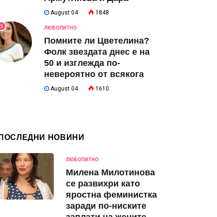
August 04
1848
5
ЛЮБОПИТНО
Помните ли Цветелина?
Фолк звездата днес е на
50 и изглежда по-
невероятно от всякога
August 04
1610
ПОСЛЕДНИ НОВИНИ
ЛЮБОПИТНО
Милена Милотинова
се развихри като
яростна феминистка
заради по-ниските