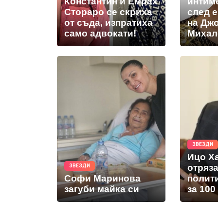
Константин и Емрах
интим
Стораро се скриха
след 
от съда, изпратиха
на Дж
само адвокати!
Михал
ЗВЕЗДИ
Ицо Х
отряз
ЗВЕЗДИ
Софи Маринова
полит
загуби майка си
за 100