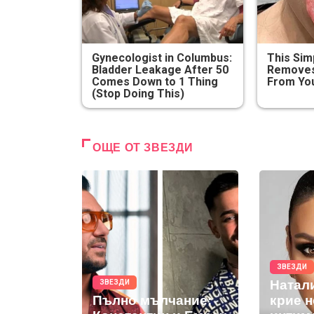
Gynecologist in Columbus:
This Sim
Bladder Leakage After 50
Removes 
Comes Down to 1 Thing
From You
(Stop Doing This)
ОЩЕ ОТ ЗВЕЗДИ
ЗВЕЗДИ
Натал
ЗВЕЗДИ
Пълно мълчание:
крие 