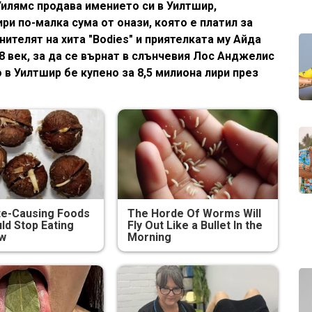
Уилямс продава имението си в Уилтшир,
ри по-малка сума от онази, която е платил за
нителят на хита "Bodies" и приятелката му Айда
8 век, за да се върнат в слънчевия Лос Анджелис
 в Уилтшир бе купено за 8,5 милиона лири през
te-Causing Foods
The Horde Of Worms Will
ld Stop Eating
Fly Out Like a Bullet In the
ow
Morning