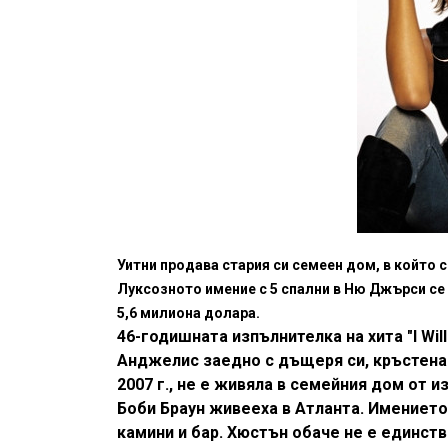
Уитни продава стария си семеен дом, в който с
Луксозното имение с 5 спални в Ню Джърси се 
5,6 милиона долара.
46-годишната изпълнителка на хита "I Wil
Анджелис заедно с дъщеря си, кръстена Б
2007 г., не е живяла в семейния дом от и
Боби Браун живееха в Атланта. Имението
камини и бар. Хюстън обаче не е единст