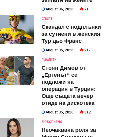
заплати на жените
August 06, 2026
21
СПОРТ
Скандал с подплънки
за сутиени в женския
Тур дьо Франс
August 05, 2026
217
РИАЛИТИ
Стоян Димов от
„Ергенът“ се
подложи на
операция в Турция:
Още същата вечер
отиде на дискотека
August 05, 2026
812
ЛЮБОПИТНО
Неочаквана роля за