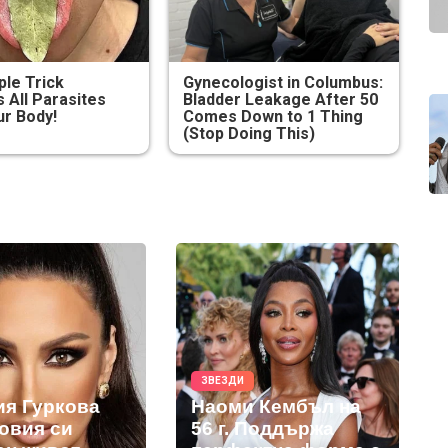
ple Trick
Gynecologist in Columbus:
All Parasites
Bladder Leakage After 50
r Body!
Comes Down to 1 Thing
(Stop Doing This)
ЗВЕЗДИ
ия Гуркова
Наоми Кембъл на
новия си
56 г. Поддържа