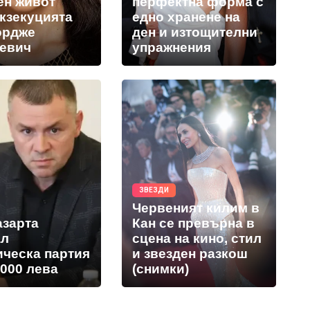
ен живот
перфектна форма с
екзекуцията
едно хранене на
ордже
ден и изтощителни
евич
упражнения
ЗВЕЗДИ
Червеният килим в
азарта
Кан се превърна в
ал
сцена на кино, стил
ическа партия
и звезден разкош
 000 лева
(снимки)