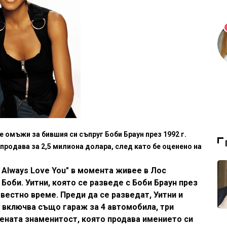
е омъжи за бившия си съпруг Боби Браун през 1992 г.
продава за 2,5 милиона долара, след като бе оценено на
l Always Love You" в момента живее в Лос
оби. Уитни, която се разведе с Боби Браун през
звестно време. Преди да се разведат, Уитни и
 включва също гараж за 4 автомобила, три
вената знаменитост, която продава имението си