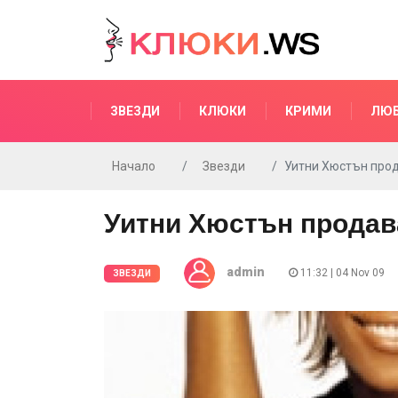
ЗВЕЗДИ
КЛЮКИ
КРИМИ
ЛЮ
Начало
Звезди
Уитни Хюстън про
Уитни Хюстън продав
admin
11:32 | 04 Nov 09
ЗВЕЗДИ