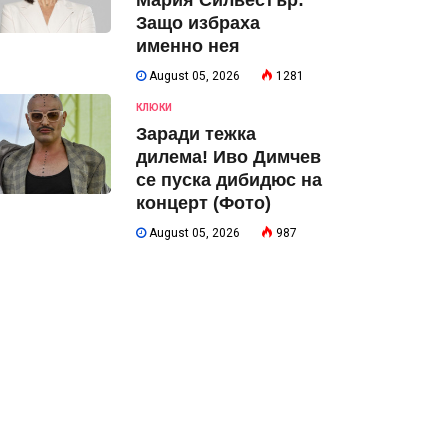
Мария Силвестър:
Защо избраха
именно нея
August 05, 2026
1281
КЛЮКИ
Заради тежка
дилема! Иво Димчев
се пуска дибидюс на
концерт (Фото)
August 05, 2026
987