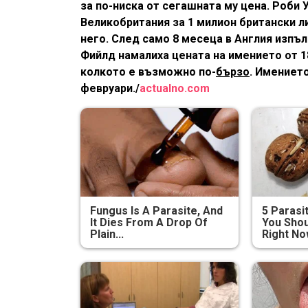
за по-ниска от сегашната му цена. Роби 
Великобритания за 1 милион британски ли
него. След само 8 месеца в Англия изпъл
Фийлд намалиха цената на имението от 1
колкото е възможно по-
бързо
. Имението
февруари./
actualno.com
Fungus Is A Parasite, And
5 Parasi
It Dies From A Drop Of
You Shou
Plain...
Right N