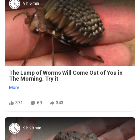
9 h 6 min
The Lump of Worms Will Come Out of You in
The Morning. Try it
More
371
69
343
9 h 28 min