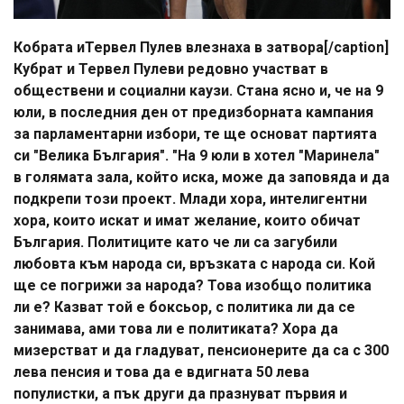
Кобрата иТервел Пулев влезнаха в затвора[/caption]
Кубрат и Тервел Пулеви редовно участват в
обществени и социални каузи. Стана ясно и, че на 9
юли, в последния ден от предизборната кампания
за парламентарни избори, те ще основат партията
си "Велика България". "На 9 юли в хотел "Маринела"
в голямата зала, който иска, може да заповяда и да
подкрепи този проект. Млади хора, интелигентни
хора, които искат и имат желание, които обичат
България. Политиците като че ли са загубили
любовта към народа си, връзката с народа си. Кой
ще се погрижи за народа? Това изобщо политика
ли е? Казват той е боксьор, с политика ли да се
занимава, ами това ли е политиката? Хора да
мизерстват и да гладуват, пенсионерите да са с 300
лева пенсия и това да е вдигната 50 лева
популистки, а пък други да празнуват първия и