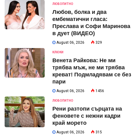
ЛЮБОПИТНО
Любов, болка и два
ембематични гласа:
Преслава и Софи Маринова
в дует (ВИДЕО)
August 06, 2026
329
КЛЮКИ
Венета Райкова: Не ми
трябва мъж, не ми трябва
креват! Подмладявам се без
пари
August 06, 2026
1456
ЛЮБОПИТНО
Рени разтопи сърцата на
феновете с нежни кадри
край морето
August 06, 2026
315