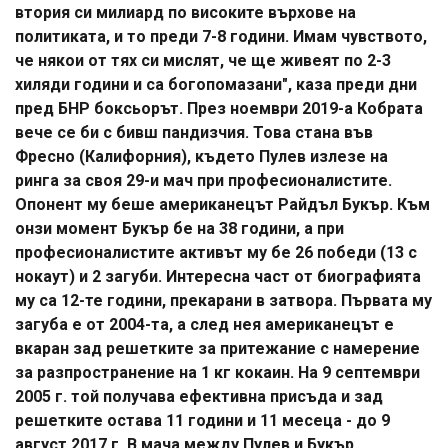
втория си милиард по високите върхове на
политиката, и то преди 7-8 години. Имам чувството,
че някои от тях си мислят, че ще живеят по 2-3
хиляди години и са богопомазани", каза преди дни
пред БНР боксьорът. През ноември 2019-а Кобрата
вече се би с бивш пандизчия. Това стана във
Фресно (Калифорния), където Пулев излезе на
ринга за своя 29-и мач при професионалистите.
Опонент му беше американецът Райдъл Букър. Към
онзи момент Букър бе на 38 години, а при
професионалистите активът му бе 26 победи (13 с
нокаут) и 2 загуби. Интересна част от биографията
му са 12-те години, прекарани в затвора. Първата му
загуба е от 2004-та, а след нея американецът е
вкаран зад решетките за притежание с намерение
за разпространение на 1 кг кокаин. На 9 септември
2005 г. той получава ефективна присъда и зад
решетките остава 11 години и 11 месеца - до 9
август 2017 г. В мача между Пулев и Букър