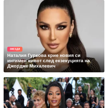
ЗВЕЗДИ
Наталия Гуркова крие новия си
интимен живот след екзекуцията на
Джордже Михалевич