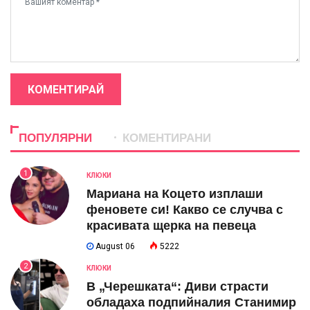
КОМЕНТИРАЙ
ПОПУЛЯРНИ
КОМЕНТИРАНИ
1
КЛЮКИ
Мариана на Коцето изплаши
феновете си! Какво се случва с
красивата щерка на певеца
August 06
5222
2
КЛЮКИ
В „Черешката“: Диви страсти
обладаха подпийналия Станимир