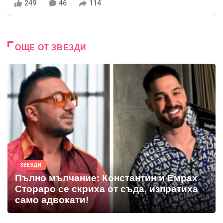
249
46
114
ОЩЕ ОТ ЗВЕЗДИ
ЗВЕЗДИ
Пълно мълчание: Константин и Емрах
Стораро се скриха от съда, изпратиха
само адвокати!