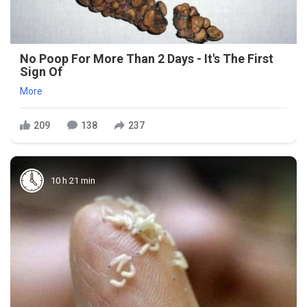
No Poop For More Than 2 Days - It's The First
Sign Of
More
209
138
237
10 h 21 min