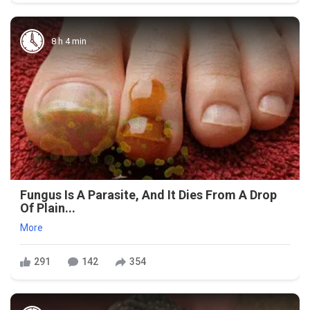
8 h 4 min
Fungus Is A Parasite, And It Dies From A Drop
Of Plain...
More
291
142
354