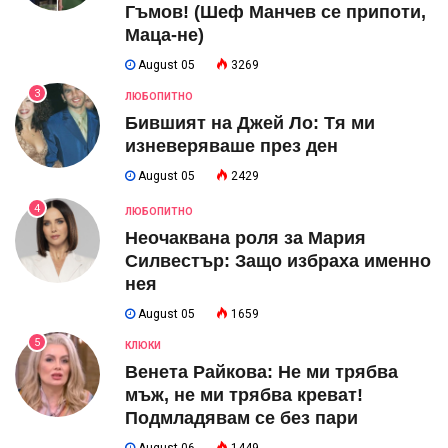
Гъмов! (Шеф Манчев се припоти,
Маца-не)
August 05
3269
3
ЛЮБОПИТНО
Бившият на Джей Ло: Тя ми
изневеряваше през ден
August 05
2429
4
ЛЮБОПИТНО
Неочаквана роля за Мария
Силвестър: Защо избраха именно
нея
August 05
1659
5
КЛЮКИ
Венета Райкова: Не ми трябва
мъж, не ми трябва креват!
Подмладявам се без пари
August 06
1449