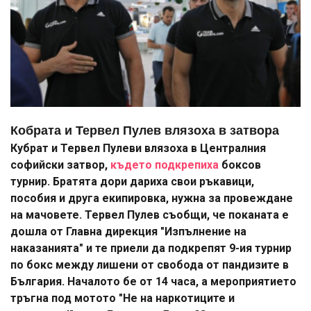
Кобрата и Тервел Пулев влязоха в затвора
Кубрат и Тервел Пулеви влязоха в Централния
софийски затвор,
където подкрепиха
боксов
турнир. Братята дори дариха свои ръкавици,
пособия и друга екипировка, нужна за провеждане
на мачовете. Тервел Пулев съобщи, че поканата е
дошла от Главна дирекция "Изпълнение на
наказанията" и те приели да подкрепят 9-ия турнир
по бокс между лишени от свобода от пандизите в
България. Началото бе от 14 часа, а мероприятието
тръгна под мотото "Не на наркотиците и