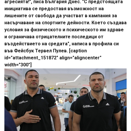
агресията!", писа България Днес. "С предстоящата
инициатива се предоставя възможност на
лишените от свобода да участват в кампания за
насърчаване на спортните дейности. Което създава
условия за физическото и психическото им здраве
и ограничава отрицателните последици от
въздействието на средата", написа в профила си
във Фейсбук Тервел Пулев. [caption
id="attachment_151872" align="aligncenter"
width="300"]