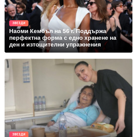
ЗВЕЗДИ
Наоми Кембъл на 56 г. Поддържа
перфектна форма с едно хранене на
ден и изтощителни упражнения
ЗВЕЗДИ