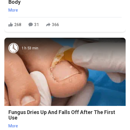
Body
More
268
31
366
1 h 53 min
Fungus Dries Up And Falls Off After The First
Use
More