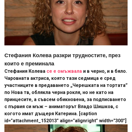
Стефания Колева разкри трудностите, през
които е преминала
Стефания Колева
се е омъжвала
и в черно, и в бяло.
Чаровната актриса, която тази седмица е сред
участниците в предаването „Черешката на тортата”
по Нова тв, облякла черна рокля, но не като на
принцесите, а съвсем обикновена, за подписването
с първия си мъж – аниматорът Владо Шишков, с
когото имат дъщеря Катерина. [caption
id="attachment_152013" align="alignright" width="300"]