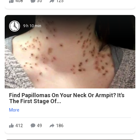
408
30
125
9 h 10 min
Find Papillomas On Your Neck Or Armpit? It's
The First Stage Of...
More
412
49
186