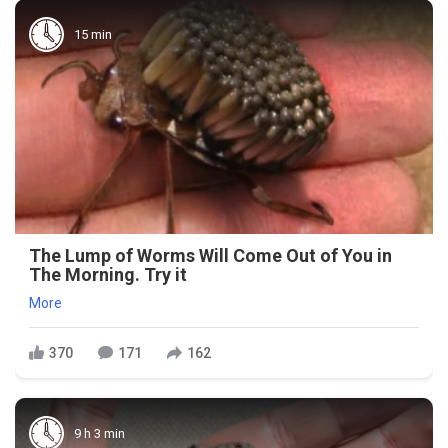
15 min
The Lump of Worms Will Come Out of You in
The Morning. Try it
More
370
171
162
9 h 3 min