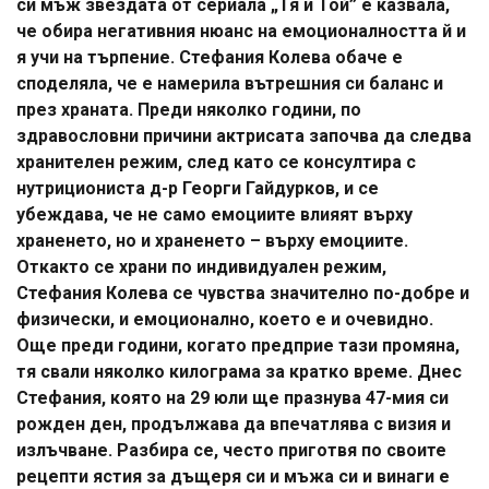
си мъж звездата от сериала „Тя и Той” е казвала,
че обира негативния нюанс на емоционалността й и
я учи на търпение. Стефания Колева обаче е
споделяла, че е намерила вътрешния си баланс и
през храната. Преди няколко години, по
здравословни причини актрисата започва да следва
хранителен режим, след като се консултира с
нутрициониста д-р Георги Гайдурков, и се
убеждава, че не само емоциите влияят върху
храненето, но и храненето – върху емоциите.
Откакто се храни по индивидуален режим,
Стефания Колева се чувства значително по-добре и
физически, и емоционално, което е и очевидно.
Още преди години, когато предприе тази промяна,
тя свали няколко килограма за кратко време. Днес
Стефания, която на 29 юли ще празнува 47-мия си
рожден ден, продължава да впечатлява с визия и
излъчване. Разбира се, често приготвя по своите
рецепти ястия за дъщеря си и мъжа си и винаги е