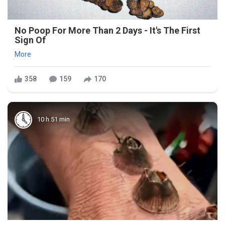
No Poop For More Than 2 Days - It's The First
Sign Of
More
358
159
170
10 h 51 min