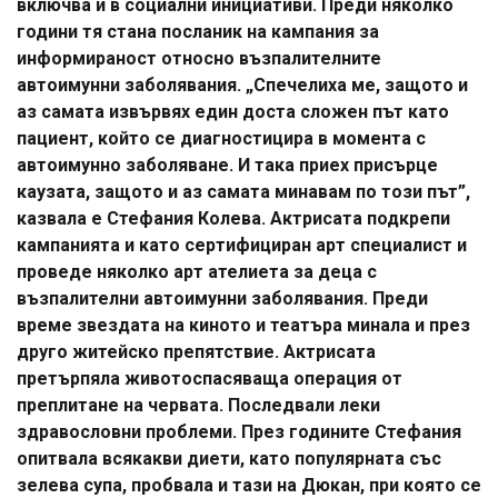
включва и в социални инициативи. Преди няколко
години тя стана посланик на кампания за
информираност относно възпалителните
автоимунни заболявания. „Спечелиха ме, защото и
аз самата извървях един доста сложен път като
пациент, който се диагностицира в момента с
автоимунно заболяване. И така приех присърце
каузата, защото и аз самата минавам по този път”,
казвала е Стефания Колева. Актрисата подкрепи
кампанията и като сертифициран арт специалист и
проведе няколко арт ателиета за деца с
възпалителни автоимунни заболявания. Преди
време звездата на киното и театъра минала и през
друго житейско препятствие. Актрисата
претърпяла животоспасяваща операция от
преплитане на червата. Последвали леки
здравословни проблеми. През годините Стефания
опитвала всякакви диети, като популярната със
зелева супа, пробвала и тази на Дюкан, при която се