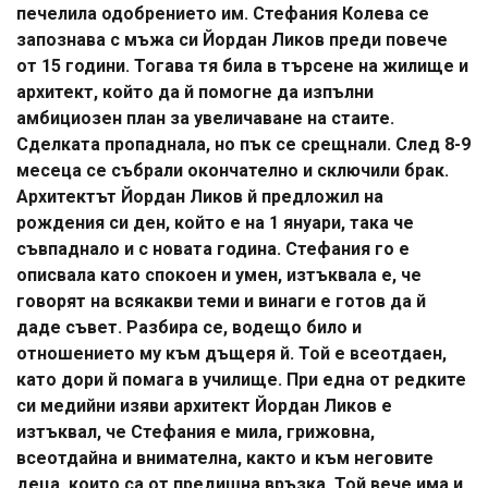
печелила одобрението им. Стефания Колева се
запознава с мъжа си Йордан Ликов преди повече
от 15 години. Тогава тя била в търсене на жилище и
архитект, който да й помогне да изпълни
амбициозен план за увеличаване на стаите.
Сделката пропаднала, но пък се срещнали. След 8-9
месеца се събрали окончателно и сключили брак.
Архитектът Йордан Ликов й предложил на
рождения си ден, който е на 1 януари, така че
съвпаднало и с новата година. Стефания го е
описвала като спокоен и умен, изтъквала е, че
говорят на всякакви теми и винаги е готов да й
даде съвет. Разбира се, водещо било и
отношението му към дъщеря й. Той е всеотдаен,
като дори й помага в училище. При една от редките
си медийни изяви архитект Йордан Ликов е
изтъквал, че Стефания е мила, грижовна,
всеотдайна и внимателна, както и към неговите
деца, които са от предишна връзка. Той вече има и