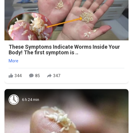
These Symptoms Indicate Worms Inside Your
Body! The first symptom is ..
More
344
85
347
6 h 24 min