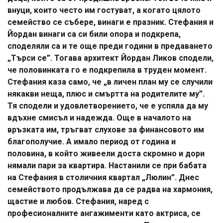
внуци, които често им гостуват, а когато цялото
семейство се събере, винаги е празник. Стефания и
Йордан винаги са си били опора и подкрепа,
споделяли са и те още преди години в предаването
„Търси се”. Тогава архитект Йордан Ликов сподели,
че половинката го е подкрепила в труден момент.
Стефания каза само, че „в личен план му се случили
някакви неща, плюс и смъртта на родителите му”.
Тя сподели и удовлетворението, че е успяла да му
вдъхне смисъл и надежда. Още в началото на
връзката им, тръгват слухове за финансовото им
благополучие. А имало период от година и
половина, в който живеели доста скромно и дори
нямали пари за квартира. Настанили се при бабата
на Стефания в столичния квартал „Люлин”. Днес
семейството продължава да се радва на хармония,
щастие и любов. Стефания, наред с
професионалните ангажименти като актриса, се