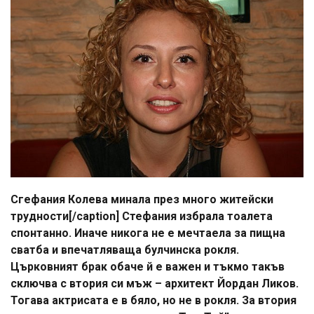
Сгефания Колева минала през много житейски
трудности[/caption] Стефания избрала тоалета
спонтанно. Иначе никога не е мечтаела за пищна
сватба и впечатляваща булчинска рокля.
Църковният брак обаче й е важен и тъкмо такъв
сключва с втория си мъж – архитект Йордан Ликов.
Тогава актрисата е в бяло, но не в рокля. За втория