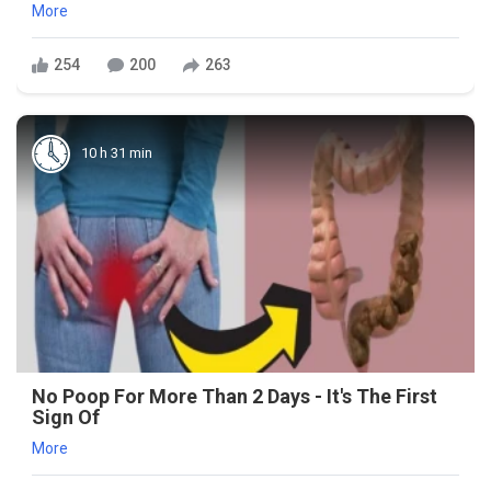
More
254
200
263
10 h 31 min
No Poop For More Than 2 Days - It's The First
Sign Of
More