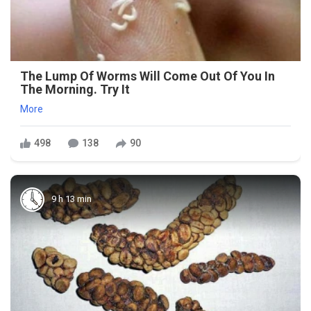
The Lump Of Worms Will Come Out Of You In
The Morning. Try It
More
498
138
90
9 h 13 min