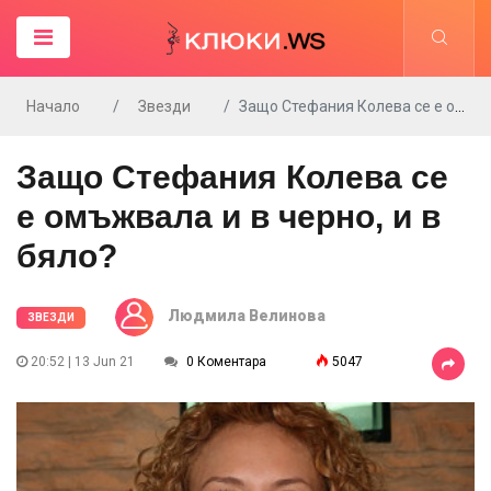
Начало
Звезди
Защо Стефания Колева се е омъжвала и в черно, и в бяло?
Защо Стефания Колева се
е омъжвала и в черно, и в
бяло?
Людмила Велинова
ЗВЕЗДИ
20:52 | 13 Jun 21
0 Коментара
5047