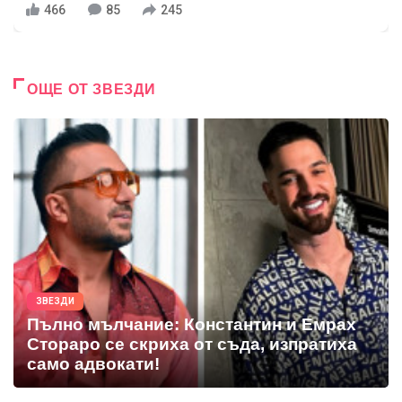
466
85
245
ОЩЕ ОТ ЗВЕЗДИ
ЗВЕЗДИ
Пълно мълчание: Константин и Емрах
Стораро се скриха от съда, изпратиха
само адвокати!