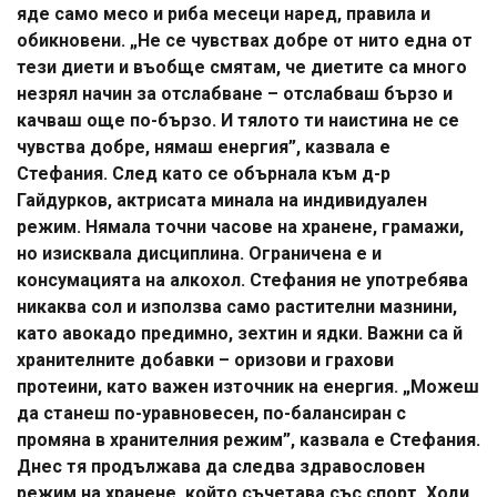
яде само месо и риба месеци наред, правила и
обикновени. „Не се чувствах добре от нито една от
тези диети и въобще смятам, че диетите са много
незрял начин за отслабване – отслабваш бързо и
качваш още по-бързо. И тялото ти наистина не се
чувства добре, нямаш енергия”, казвала е
Стефания. След като се обърнала към д-р
Гайдурков, актрисата минала на индивидуален
режим. Нямала точни часове на хранене, грамажи,
но изисквала дисциплина. Ограничена е и
консумацията на алкохол. Стефания не употребява
никаква сол и използва само растителни мазнини,
като авокадо предимно, зехтин и ядки. Важни са й
хранителните добавки – оризови и грахови
протеини, като важен източник на енергия. „Можеш
да станеш по-уравновесен, по-балансиран с
промяна в хранителния режим”, казвала е Стефания.
Днес тя продължава да следва здравословен
режим на хранене, който съчетава със спорт. Ходи