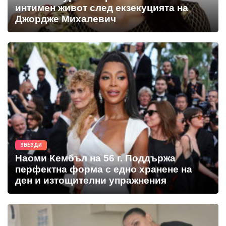
интимен живот след екзекуцията на
Джордже Михалевич
ЗВЕЗДИ
Наоми Кембъл на 56 г. Поддържа
перфектна форма с едно хранене на
ден и изтощителни упражнения