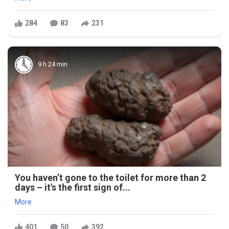
284
83
231
9 h 24 min
You haven’t gone to the toilet for more than 2
days – it's the first sign of...
More
401
50
392