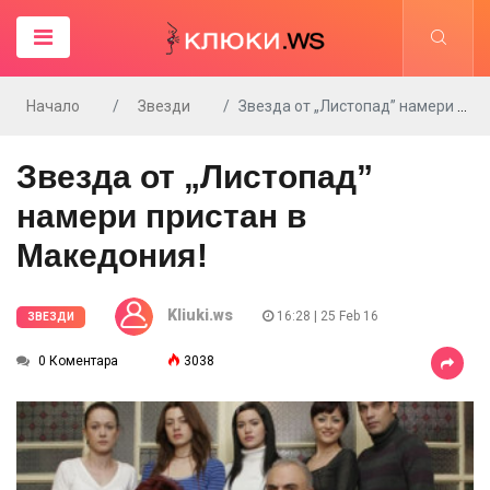
Начало
Звезди
Звезда от „Листопад” намери пристан в Македония!
Звезда от „Листопад”
намери пристан в
Македония!
Kliuki.ws
16:28 | 25 Feb 16
ЗВЕЗДИ
0 Коментара
3038