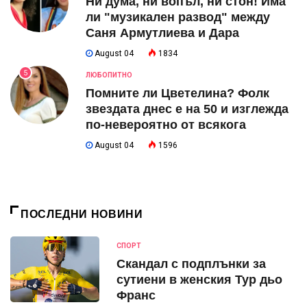
Ни дума, ни вопъл, ни стон! Има
ли "музикален развод" между
Саня Армутлиева и Дара
August 04
1834
5
ЛЮБОПИТНО
Помните ли Цветелина? Фолк
звездата днес е на 50 и изглежда
по-невероятно от всякога
August 04
1596
ПОСЛЕДНИ НОВИНИ
СПОРТ
Скандал с подплънки за
сутиени в женския Тур дьо
Франс