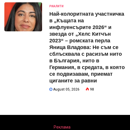
РИАЛИТИ
Най-колоритната участничка
в „Къщата на
инфлуенсърите 2026“ и
звезда от „Хелс Китчън
2023“ – ромската перла
Яница Владова: Не съм се
сблъсквала с расизъм нито
в България, нито в
Германия, в средата, в която
се подвизавам, приемат
циганите за равни
August 05, 2026
98
Реклама