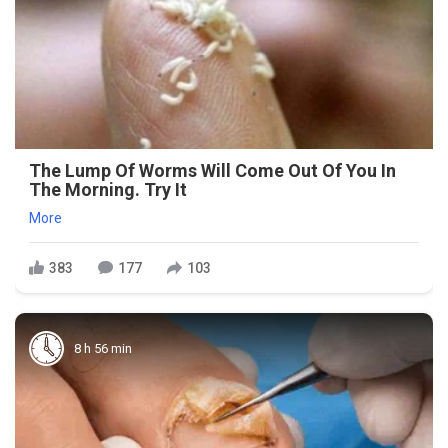
The Lump Of Worms Will Come Out Of You In
The Morning. Try It
More
383
177
103
8 h 56 min