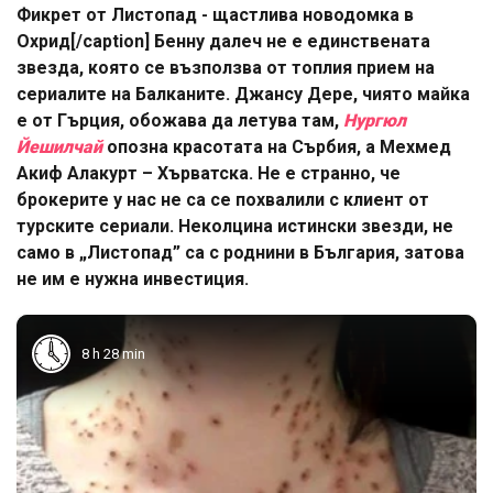
Фикрет от Листопад - щастлива новодомка в
Охрид[/caption] Бенну далеч не е единствената
звезда, която се възползва от топлия прием на
сериалите на Балканите. Джансу Дере, чиято майка
е от Гърция, обожава да летува там,
Нургюл
Йешилчай
опозна красотата на Сърбия, а Мехмед
Акиф Алакурт – Хърватска. Не е странно, че
брокерите у нас не са се похвалили с клиент от
турските сериали. Неколцина истински звезди, не
само в „Листопад” са с роднини в България, затова
не им е нужна инвестиция.
8 h 28 min