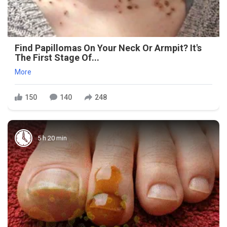
Find Papillomas On Your Neck Or Armpit? It's
The First Stage Of...
More
150
140
248
5 h 20 min