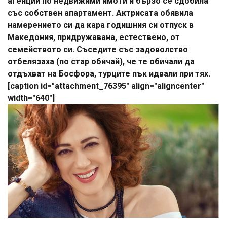
агенции по недвижими имоти и бързо се сдобила
със собствен апартамент. Актрисата обявила
намерението си да кара годишния си отпуск в
Македония, придружавана, естествено, от
семейството си. Съседите със задоволство
отбелязаха (по стар обичай), че те обичали да
отдъхват на Босфора, турците пък идвали при тях.
[caption id="attachment_76395" align="aligncenter"
width="640"]