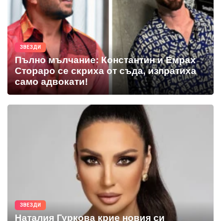
ЗВЕЗДИ
Пълно мълчание: Константин и Емрах
Стораро се скриха от съда, изпратиха
само адвокати!
ЗВЕЗДИ
Наталия Гуркова крие новия си