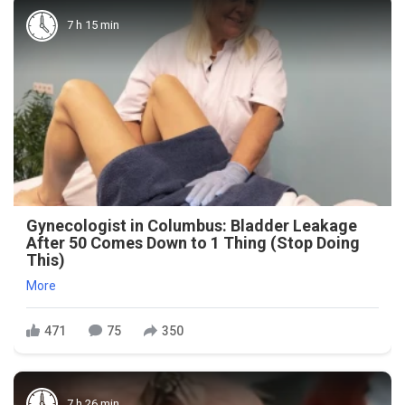
7 h 15 min
Gynecologist in Columbus: Bladder Leakage
After 50 Comes Down to 1 Thing (Stop Doing
This)
More
471
75
350
7 h 26 min