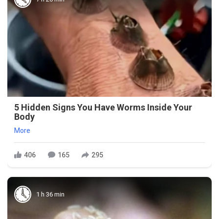
5 Hidden Signs You Have Worms Inside Your
Body
More
406
165
295
1 h 36 min