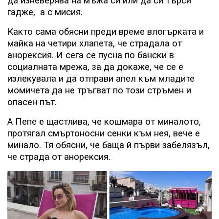
да изневерява на мъжа си или да си търси
гадже,
а с мисия.
Както сама обясни преди време влогърката и
майка на четири хлапета, че страдала от
анорексия. И сега се пусна по бански в
социалната мрежа, за да докаже, че се е
излекувала и да отправи апел към младите
момичета да не тръгват по този стръмен и
опасен път.
А Пепе е щастлива, че кошмара от миналото,
протягал смъртоносни сенки към нея, вече е
минало. Тя обясни, че баща й първи забелязъл,
че страда от анорексия.