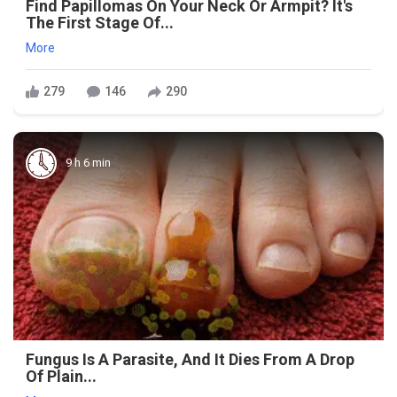
Find Papillomas On Your Neck Or Armpit? It's
The First Stage Of...
More
279
146
290
9 h 6 min
Fungus Is A Parasite, And It Dies From A Drop
Of Plain...