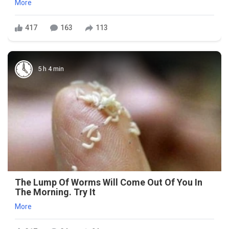
More
417
163
113
5 h 4 min
The Lump Of Worms Will Come Out Of You In
The Morning. Try It
More