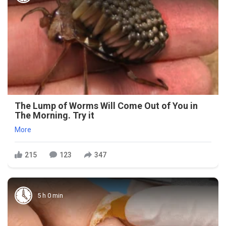
The Lump of Worms Will Come Out of You in
The Morning. Try it
More
215
123
347
5 h 0 min