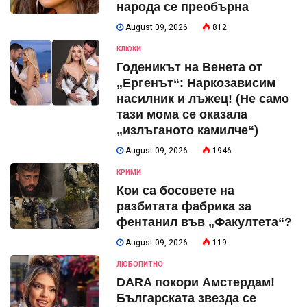
народа се преобърна
August 09, 2026
812
КЛЮКИ
Годеникът на Венета от
„Ергенът“: Наркозависим
насилник и лъжец! (Не само
тази мома се оказала
„излъганото камилче“)
August 09, 2026
1946
КРИМИ
Кои са босовете на
разбитата фабрика за
фентанил във „Факултета“?
August 09, 2026
119
ЛЮБОПИТНО
DARA покори Амстердам!
Българската звезда се