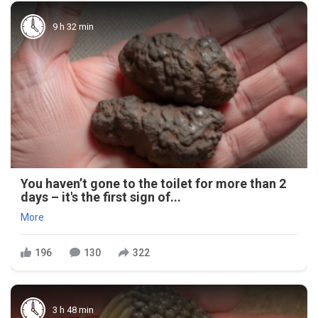
9 h 32 min
You haven’t gone to the toilet for more than 2
days – it's the first sign of...
More
196
130
322
3 h 48 min