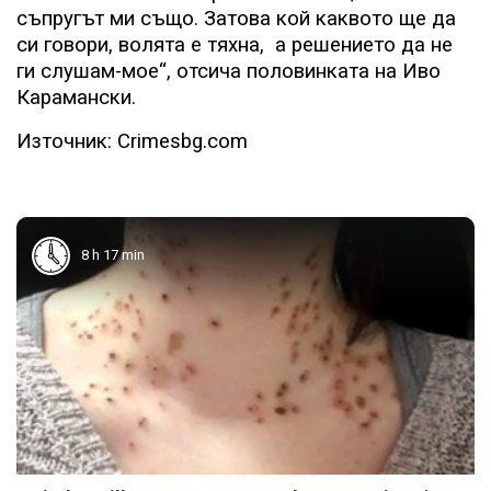
съпругът ми също. Затова кой каквото ще да
си говори, волята е тяхна,
а решението да не
ги слушам-мое“, отсича половинката на Иво
Карамански.
Източник: Crimesbg.com
8 h 17 min