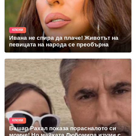
КЛЮКИ
Ивана не спира да плаче! Животът на
певицата на народа се преобърна
КЛЮКИ
Башар Рахал показа порасналото си
момче! Но майката Любомира изуми с