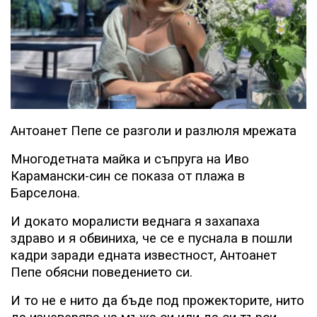
Антоанет Пепе се разголи и разлюля мрежата
Многодетната майка и съпруга на Иво
Карамански-син се показа от плажа в
Барселона.
И докато моралисти веднага я захапаха
здраво и я обвиниха, че се е пуснала в пошли
кадри заради едната известност, Антоанет
Пепе обясни поведението си.
И то не е нито да бъде под прожекторите, нито