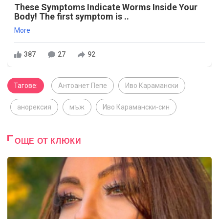
These Symptoms Indicate Worms Inside Your
Body! The first symptom is ..
More
387
27
92
Тагове:
Антоанет Пепе
Иво Карамански
анорексия
мъж
Иво Карамански-син
ОЩЕ ОТ КЛЮКИ