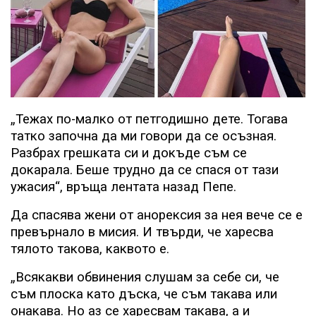
„Тежах по-малко от петгодишно дете. Тогава
татко започна да ми говори да се осъзная.
Разбрах грешката си и докъде съм се
докарала. Беше трудно да се спася от тази
ужасия“, връща лентата назад Пепе.
Да спасява жени от анорексия за нея вече се е
превърнало в мисия. И твърди, че харесва
тялото такова, каквото е.
„Всякакви обвинения слушам за себе си, че
съм плоска като дъска, че съм такава или
онакава. Но аз се харесвам такава, а и