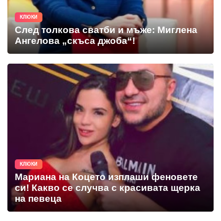
КЛЮКИ
След толкова сватби и мъже: Миглена
Ангелова „скъса джоба“!
КЛЮКИ
Мариана на Коцето изплаши феновете
си! Какво се случва с красивата щерка
на певеца