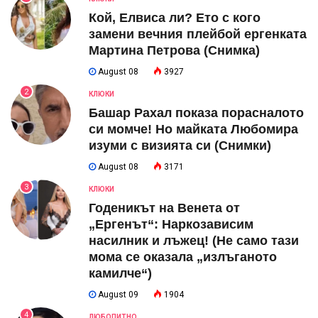
Кой, Елвиса ли? Ето с кого
замени вечния плейбой ергенката
Мартина Петрова (Снимка)
August 08
3927
2
КЛЮКИ
Башар Рахал показа порасналото
си момче! Но майката Любомира
изуми с визията си (Снимки)
August 08
3171
3
КЛЮКИ
Годеникът на Венета от
„Ергенът“: Наркозависим
насилник и лъжец! (Не само тази
мома се оказала „излъганото
камилче“)
August 09
1904
4
ЛЮБОПИТНО