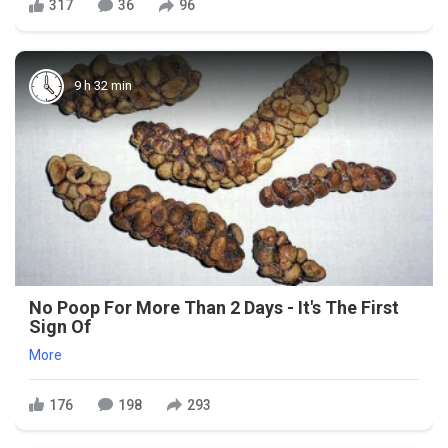
317
36
96
9 h 32 min
No Poop For More Than 2 Days - It's The First
Sign Of
More
176
198
293