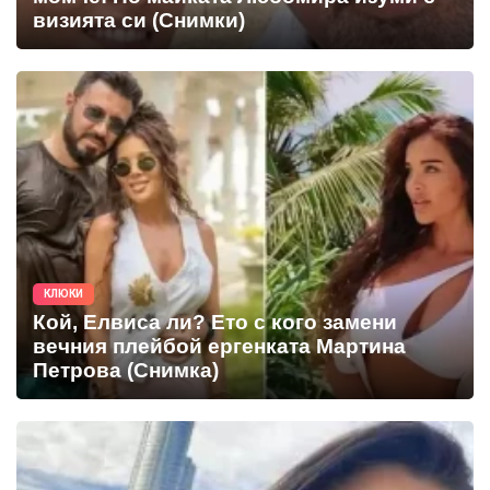
визията си (Снимки)
КЛЮКИ
Кой, Елвиса ли? Ето с кого замени
вечния плейбой ергенката Мартина
Петрова (Снимка)