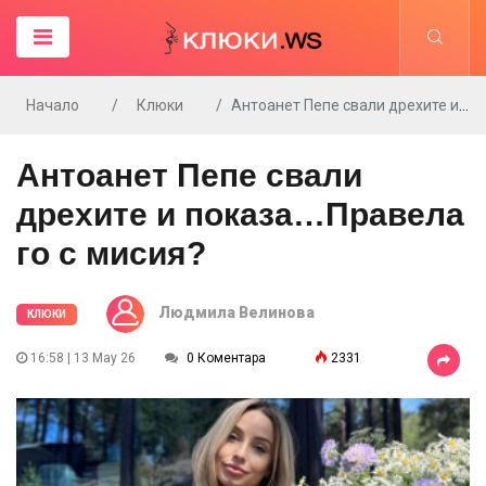
Начало
Клюки
Антоанет Пепе свали дрехите и показа…Правела го с мисия?
Антоанет Пепе свали
дрехите и показа…Правела
го с мисия?
Людмила Велинова
КЛЮКИ
16:58 | 13 May 26
0 Коментара
2331