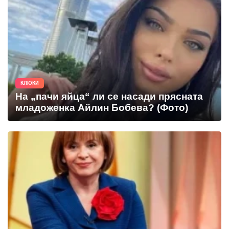
КЛЮКИ
На „пачи яйца“ ли се насади прясната
младоженка Айлин Бобева? (Фото)