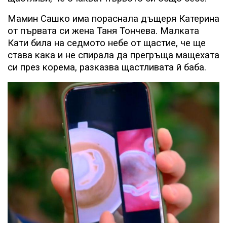
Мамин Сашко има пораснала дъщеря Катерина
от първата си жена Таня Тончева. Малката
Кати била на седмото небе от щастие, че ще
става кака и не спирала да прегръща мащехата
си през корема, разказва щастливата й баба.