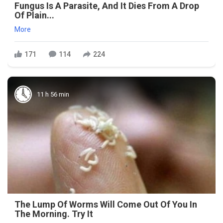
Fungus Is A Parasite, And It Dies From A Drop
Of Plain...
More
171
114
224
11 h 56 min
The Lump Of Worms Will Come Out Of You In
The Morning. Try It