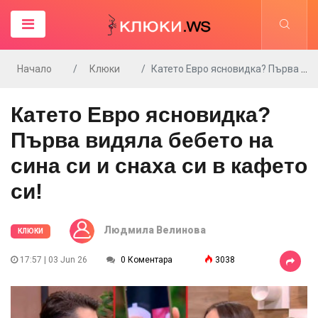
Начало
Клюки
Катето Евро ясновидка? Първа видяла бебето на сина си и снаха си в кафето си!
Катето Евро ясновидка?
Първа видяла бебето на
сина си и снаха си в кафето
си!
Людмила Велинова
КЛЮКИ
17:57 | 03 Jun 26
0 Коментара
3038