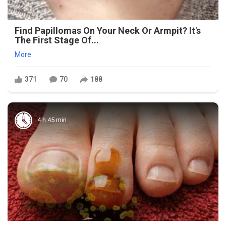
Find Papillomas On Your Neck Or Armpit? It's
The First Stage Of...
More
371
70
188
4 h 45 min