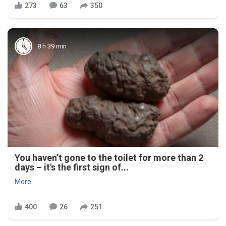
273
63
350
8 h 39 min
You haven’t gone to the toilet for more than 2
days – it's the first sign of...
More
400
26
251