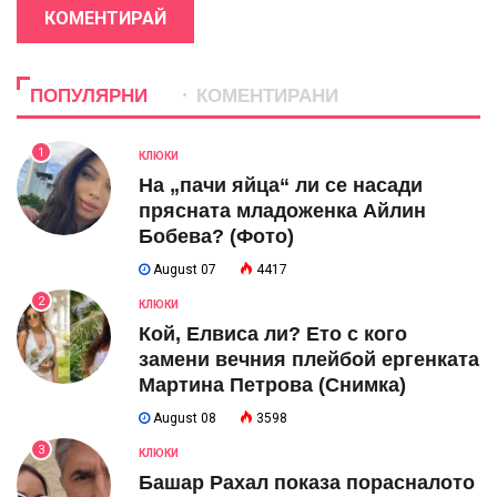
КОМЕНТИРАЙ
ПОПУЛЯРНИ
КОМЕНТИРАНИ
1
КЛЮКИ
На „пачи яйца“ ли се насади
прясната младоженка Айлин
Бобева? (Фото)
August 07
4417
2
КЛЮКИ
Кой, Елвиса ли? Ето с кого
замени вечния плейбой ергенката
Мартина Петрова (Снимка)
August 08
3598
3
КЛЮКИ
Башар Рахал показа порасналото