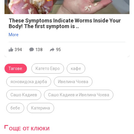
These Symptoms Indicate Worms Inside Your
Body! The first symptom is ..
More
394
138
95
Тагове:
Катето Евро
кафе
ясновидска дарба
Ивелина Чоева
Сашо Кадиев
Сашо Кадиев и Ивелина Чоева
бебе
Катерина
ОЩЕ ОТ КЛЮКИ