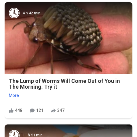
4 h 42 min
The Lump of Worms Will Come Out of You in
The Morning. Try it
More
448
121
347
11 h 51 min