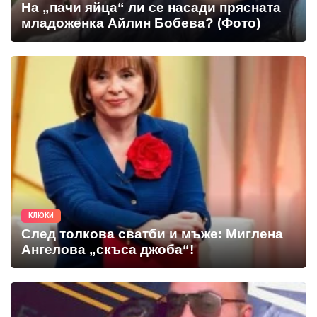
На „пачи яйца“ ли се насади прясната
младоженка Айлин Бобева? (Фото)
КЛЮКИ
След толкова сватби и мъже: Миглена
Ангелова „скъса джоба“!