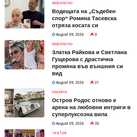
ЛЮБОПИТНО
Водещата на „Съдебен
спор“ Ромина Тасевска
отряза косата си
August 09, 2026
0
ЛЮБОПИТНО
Златка Райкова и Светлана
Гущерова с драстична
промяна във външния си
вид
August 09, 2026
21
РИАЛИТИ
Остров Родос отново е
арена на любовни интриги в
суперлуксозна вила
August 09, 2026
35
ТЯ И ТОЙ