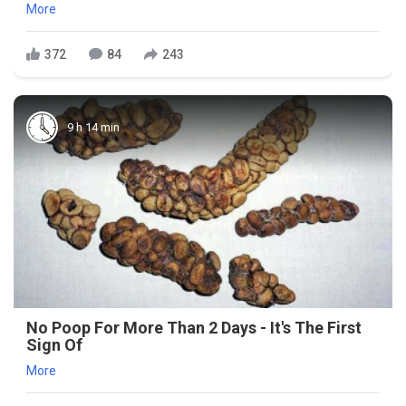
More
372
84
243
9 h 14 min
No Poop For More Than 2 Days - It's The First
Sign Of
More