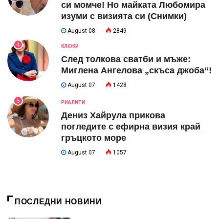
си момче! Но майката Любомира
изуми с визията си (Снимки)
August 08
2849
4
КЛЮКИ
След толкова сватби и мъже:
Миглена Ангелова „скъса джоба“!
August 07
1428
5
РИАЛИТИ
Дениз Хайрула прикова
погледите с ефирна визия край
гръцкото море
August 07
1057
ПОСЛЕДНИ НОВИНИ