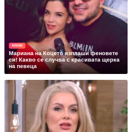
КЛЮКИ
Мариана на Коцето изплаши феновете
си! Какво се случва с красивата щерка
на певеца