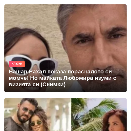
КЛЮКИ
Башар Рахал показа порасналото си
момче! Но майката Любомира изуми с
визията си (Снимки)