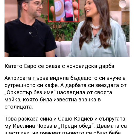
Катето Евро се оказа с ясновидска дарба
Актрисата първа видяла бъдещото си внуче в
сутрешното си кафе. А дарбата си звездата от
„Оркестър без име“ наследила от своята
майка, която била известна врачка в
столицата.
Това разказа сина й Сашо Кадиев и съпругата
му Ивелина Чоева в „Преди обед“. Двамата са
щастливи, че очакват първото си общо бебе.