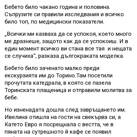
Бебето било чакано година и половина.
Съпрузите си правили изследвания и всичко
било топ, по медицински показатели.
„Всички ми казваха да се успокоя, което много
ме дразнеше, защото как да се успокоиш. И в
един момент всичко ви стана все тая
и нещата
се случиха“, разказа дългокраката моделка.
Бебето било заченато малко преди
екскурзията им до Торино.Там посетили
прочутата катедрала,
в която се пазела
Торинската плащеница и отправили молитва за
бебе.
Но изненадата дошла след завръщането им.
Ивелина отишла на гости на свекърва си, а
Катето Евро я посрещнала с вестта, че в
пяната на сутрешното й кафе се появил