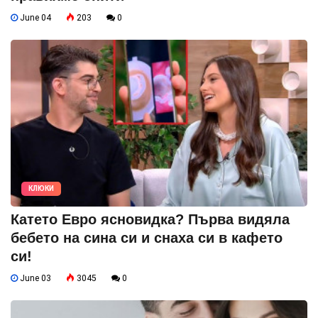
June 04
203
0
КЛЮКИ
Катето Евро ясновидка? Първа видяла
бебето на сина си и снаха си в кафето
си!
June 03
3045
0