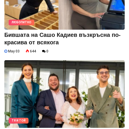
ЛЮБОПИТНО
Бившата на Сашо Кадиев възкръсна по-
красива от всякога
May 03
644
0
ТЯ И ТОЙ