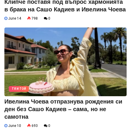
Клипче поставя под въпрос хармонията
в брака на Сашо Кадиев и Ивелина Чоева
June 14
798
0
ТЯ И ТОЙ
Ивелина Чоева отпразнува рождения си
ден без Сашо Кадиев – сама, но не
самотна
June 10
693
0