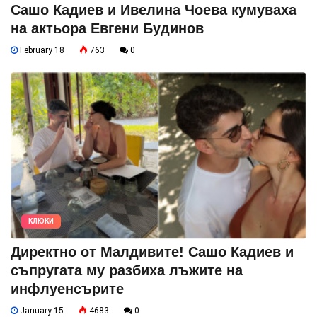
Сашо Кадиев и Ивелина Чоева кумуваха
на актьора Евгени Будинов
February 18
763
0
КЛЮКИ
Директно от Малдивите! Сашо Кадиев и
съпругата му разбиха лъжите на
инфлуенсърите
January 15
4683
0