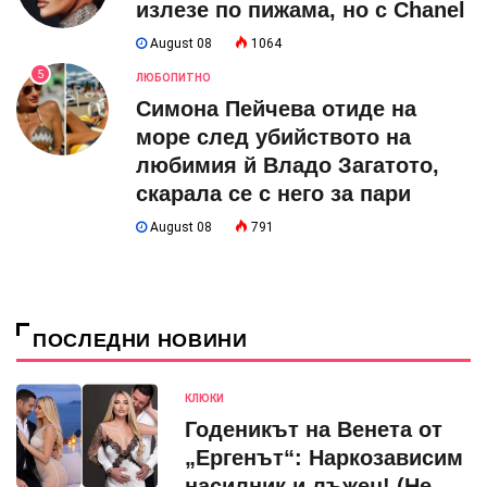
излезе по пижама, но с Chanel
August 08
1064
5
ЛЮБОПИТНО
Симона Пейчева отиде на
море след убийството на
любимия й Владо Загатото,
скарала се с него за пари
August 08
791
ПОСЛЕДНИ НОВИНИ
КЛЮКИ
Годеникът на Венета от
„Ергенът“: Наркозависим
насилник и лъжец! (Не