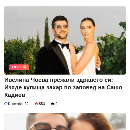
ТЯ И ТОЙ
Ивелина Чоева прежали здравето си:
Изяде купища захар по заповед на Сашо
Кадиев
December 29
553
0