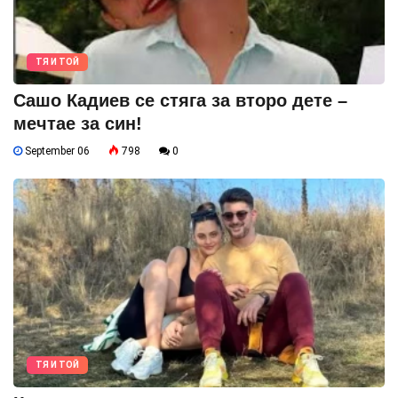
ТЯ И ТОЙ
Сашо Кадиев се стяга за второ дете –
мечтае за син!
September 06
798
0
ТЯ И ТОЙ