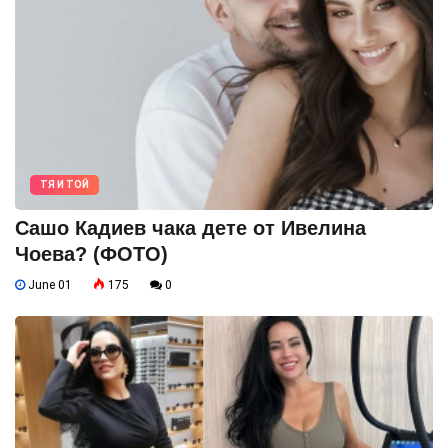
ТЯ И ТОЙ
Сашо Кадиев чака дете от Ивелина
Чоева? (ФОТО)
June 01
175
0