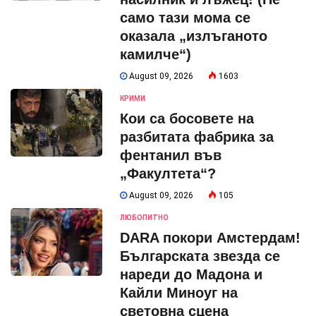
само тази мома се
оказала „излъганото
камилче“)
August 09, 2026
1603
КРИМИ
Кои са босовете на
разбитата фабрика за
фентанил във
„Факултета“?
August 09, 2026
105
ЛЮБОПИТНО
DARA покори Амстердам!
Българската звезда се
нареди до Мадона и
Кайли Миноуг на
световна сцена