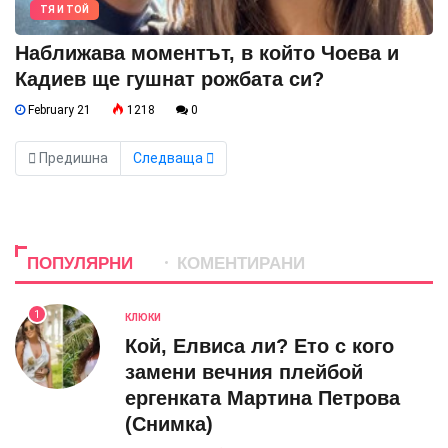
ТЯ И ТОЙ
Наближава моментът, в който Чоева и
Кадиев ще гушнат рожбата си?
February 21
1218
0
Предишна
Следваща
ПОПУЛЯРНИ
КОМЕНТИРАНИ
1
КЛЮКИ
Кой, Елвиса ли? Ето с кого
замени вечния плейбой
ергенката Мартина Петрова
(Снимка)