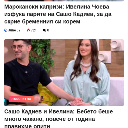
Марокански капризи: Ивелина Чоева
изфука парите на Сашо Кадиев, за да
скрие бременния си корем
June 09
721
0
ЛЮБОПИТНО
Сашо Кадиев и Ивелина: Бебето беше
много чакано, повече от година
правихме опити