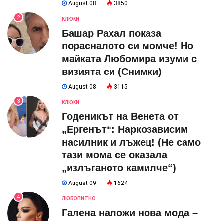
August 08
3850
2
КЛЮКИ
Башар Рахал показа
порасналото си момче! Но
майката Любомира изуми с
визията си (Снимки)
August 08
3115
3
КЛЮКИ
Годеникът на Венета от
„Ергенът“: Наркозависим
насилник и лъжец! (Не само
тази мома се оказала
„излъганото камилче“)
August 09
1624
4
ЛЮБОПИТНО
Галена наложи нова мода –