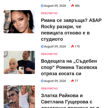
August 09, 2026
406
ЛЮБОПИТНО
Риана се завръща? A$AP
Rocky разкри, че
певицата отново е в
студиото
August 09, 2026
175
ЛЮБОПИТНО
Водещата на „Съдебен
спор“ Ромина Тасевска
отряза косата си
August 09, 2026
77
ЛЮБОПИТНО
Златка Райкова и
Светлана Гущерова с
драстична промяна във