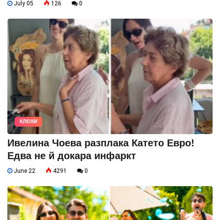
July 05
126
0
КЛЮКИ
Ивелина Чоева разплака Катето Евро!
Едва не й докара инфаркт
June 22
4291
0