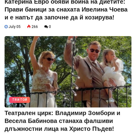
Катерина Евро обяви война на диетите:
Прави баници за снахата Ивелина Чоева
и е напът да започне да й козирува!
July 05
266
0
ТЯ И ТОЙ
Театрален цирк: Владимир Зомбори и
Весела Бабинова станаха фалшиви
длъжностни лица на Христо Пъдев!