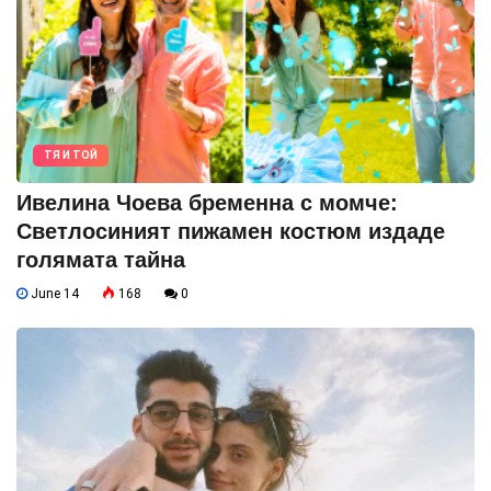
ТЯ И ТОЙ
Ивелина Чоева бременна с момче:
Светлосиният пижамен костюм издаде
голямата тайна
June 14
168
0