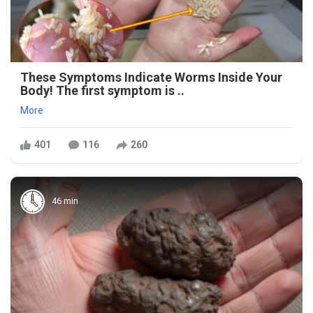
These Symptoms Indicate Worms Inside Your
Body! The first symptom is ..
More
401
116
260
46 min