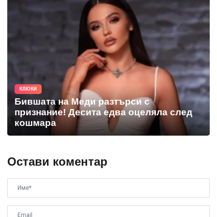
КЛЮКИ
Бившата на Меди разтърси с
признание! Десита едва оцеляла след
кошмара
Остави коментар