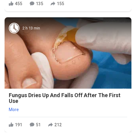
455
135
155
2 h 13 min
Fungus Dries Up And Falls Off After The First
Use
More
191
51
212