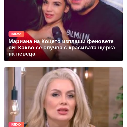
КЛЮКИ
Мариана на Коцето изплаши феновете
си! Какво се случва с красивата щерка
на певеца
КЛЮКИ