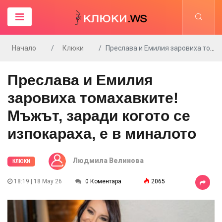
Начало
Клюки
Преслава и Емилия заровиха томахавките!Мъжът, заради когото се изпокараха, е в миналото
Преслава и Емилия
заровиха томахавките!
Мъжът, заради когото се
изпокараха, е в миналото
Людмила Велинова
КЛЮКИ
18:19 | 18 May 26
0 Коментара
2065