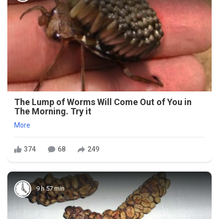
The Lump of Worms Will Come Out of You in
The Morning. Try it
More
374
68
249
9 h 57 min