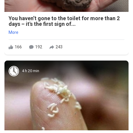
You haven’t gone to the toilet for more than 2
days – it's the first sign of...
More
166
192
243
4 h 20 min