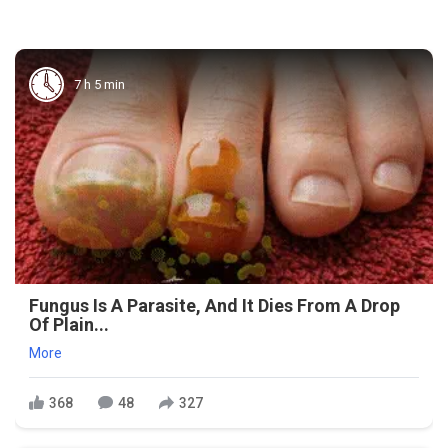
7 h 5 min
Fungus Is A Parasite, And It Dies From A Drop
Of Plain...
More
368
48
327