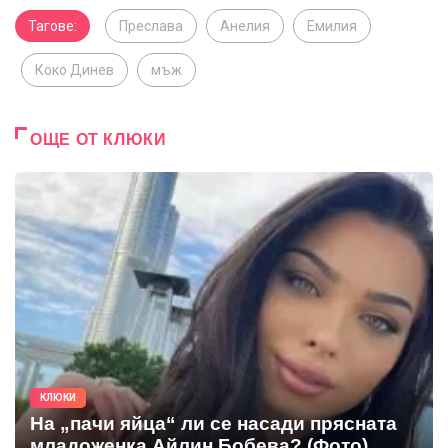
Тагове:
Преслава
Анелия
Емилия
Коко Динев
мъж
ОЩЕ ОТ КЛЮКИ
КЛЮКИ
На „пачи яйца“ ли се насади прясната
младоженка Айлин Бобева? (Фото)