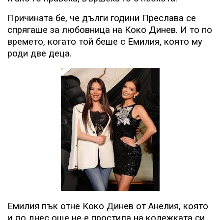
Причината бе, че дълги години Преслава се
спрягаше за любовница на Коко Динев. И то по
времето, когато той беше с Емилия, която му
роди две деца.
Емилия пък отне Коко Динев от Анелия, която
и до днес още не е простила на колежката си.