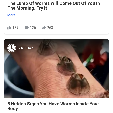
The Lump Of Worms Will Come Out Of You In
The Morning. Try It
More
187
126
263
7 h 30 min
5 Hidden Signs You Have Worms Inside Your
Body