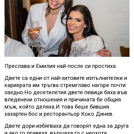
Преслава и Емилия най-после си простиха
Двете са едни от най-хитовите изпълнителки и
кариерата им тръгва стремглаво нагоре почти
заедно.Но десетилетия двете певици бяха във
вледенени отношения и причината бе общия
мъж, който деляха.И това беше бившия
хазартен бос и ресторантьор Коко Динев.
Двете дори избягваха да говорят една за друга
и ако го правеха, вършеха го с неохота.