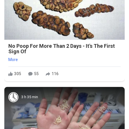
No Poop For More Than 2 Days - It's The First
Sign Of
More
305
55
116
3 h 35 min