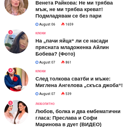
Венета Райкова: Не ми трябва
мъж, не ми трябва креват!
Подмладявам се без пари
August 06
1659
3
КЛЮКИ
На „пачи яйца“ ли се насади
прясната младоженка Айлин
Бобева? (Фото)
August 07
861
4
КЛЮКИ
След толкова сватби и мъже:
Миглена Ангелова „скъса джоба“!
August 07
539
5
ЛЮБОПИТНО
Любов, болка и два ембематични
гласа: Преслава и Софи
Маринова в дует (ВИДЕО)