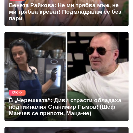
Венета Райкова: Не ми трябва мъж, не
ми трябва креват! Подмладявам се без
пари
КЛЮКИ
В „Черешката“: Диви страсти обладаха
подпийналия Станимир Гъмов! (Шеф
Манчев се припоти, Маца-не)