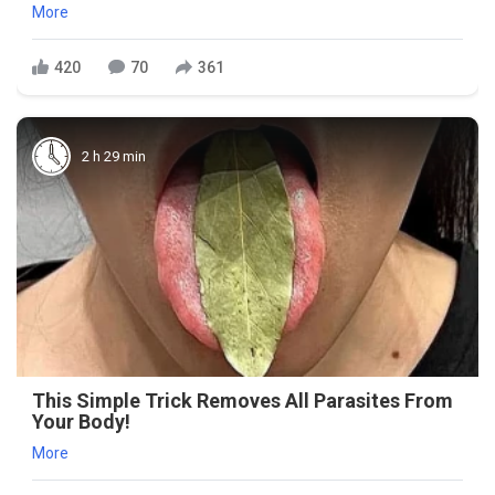
More
420
70
361
2 h 29 min
This Simple Trick Removes All Parasites From
Your Body!
More