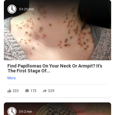
5 h 25 min
Find Papillomas On Your Neck Or Armpit? It's
The First Stage Of...
More
233
173
329
3 h 2 min