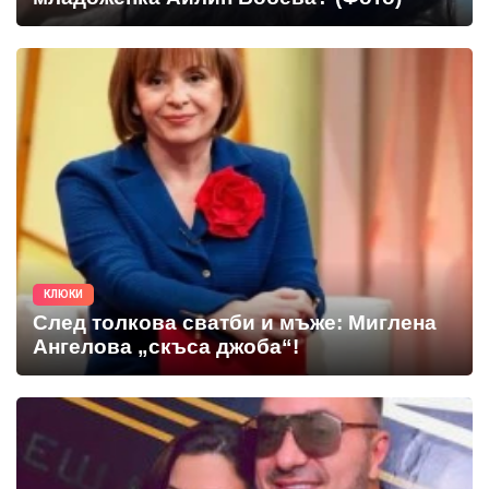
КЛЮКИ
След толкова сватби и мъже: Миглена
Ангелова „скъса джоба“!