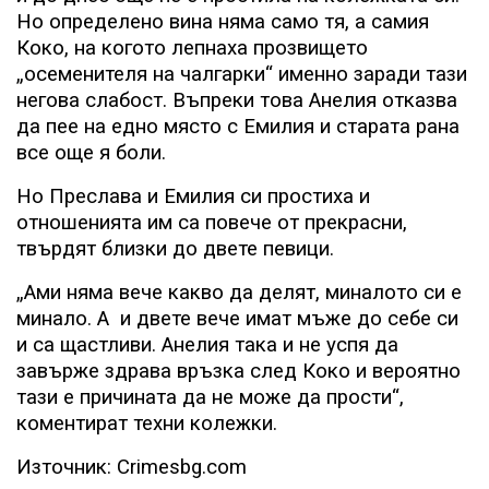
Но определено вина няма само тя, а самия
Коко, на когото лепнаха прозвището
„осеменителя на чалгарки“ именно заради тази
негова слабост. Въпреки това Анелия отказва
да пее на едно място с Емилия и старата рана
все още я боли.
Но Преслава и Емилия си простиха и
отношенията им са повече от прекрасни,
твърдят близки до двете певици.
„Ами няма вече какво да делят, миналото си е
минало. А
и двете вече имат мъже до себе си
и са щастливи. Анелия така и не успя да
завърже здрава връзка след Коко и вероятно
тази е причината да не може да прости“,
коментират техни колежки.
Източник: Crimesbg.com