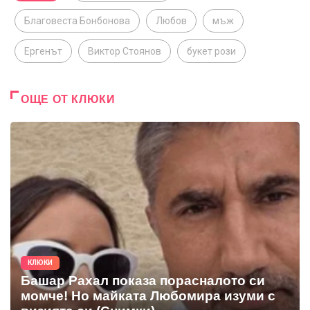
Благовеста Бонбонова
Любов
мъж
Ергенът
Виктор Стоянов
букет рози
ОЩЕ ОТ КЛЮКИ
КЛЮКИ
Башар Рахал показа порасналото си
момче! Но майката Любомира изуми с