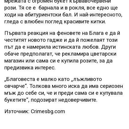
мрежата с огромен букет кървавочервени
рози. Тя се е
барнала и в рокля, все едно ще
ходи на абитуриентски бал. И най-интересното,
гледа с влюбен поглед красивите китки.
Първата реакция на феновете на Блага е да й
честитят новото гадже и да й пожелаят този
път да е намерила истинската любов. Други
обаче предполагат, че рекламира цветарски
магазин или сама си е купила розите, за да
предизвика интерес.
„Благовеста е малко като „лъжливото
овчарче“. Толкова много иска да има сериозен
мъж до себе си, че и преди сама си е купувала
букетите“, подозират недоверчивите.
Източник: Crimesbg.com