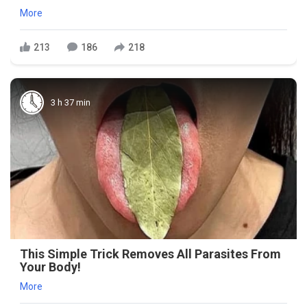
More
213
186
218
3 h 37 min
This Simple Trick Removes All Parasites From
Your Body!
More