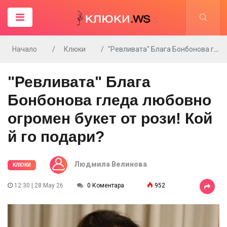
Начало
Клюки
"Ревливата" Блага Бонбонова гледа любовно огромен букет от рози! Кой й го подари?
"Ревливата" Блага
Бонбонова гледа любовно
огромен букет от рози! Кой
й го подари?
Людмила Велинова
КЛЮКИ
12:30 | 28 May 26
0 Коментара
952