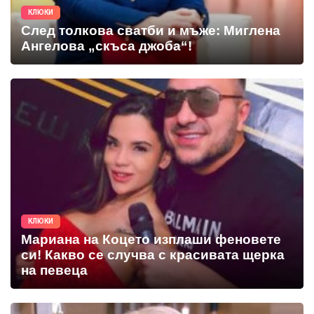
КЛЮКИ
След толкова сватби и мъже: Миглена
Ангелова „скъса джоба“!
КЛЮКИ
Мариана на Коцето изплаши феновете
си! Какво се случва с красивата щерка
на певеца