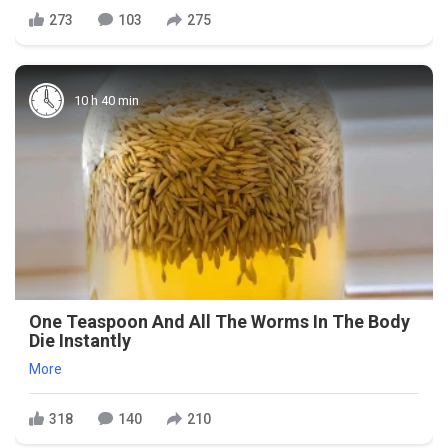
273
103
275
10 h 40 min
One Teaspoon And All The Worms In The Body
Die Instantly
More
318
140
210