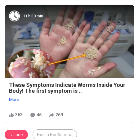
11 h 30 min
These Symptoms Indicate Worms Inside Your
Body! The first symptom is ..
More
363
46
269
Тагове:
Блага Бонбонова