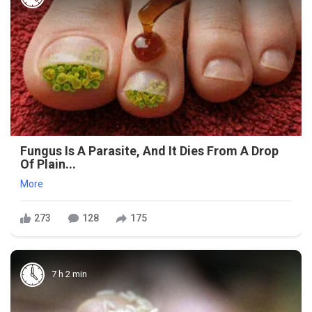
Fungus Is A Parasite, And It Dies From A Drop
Of Plain...
More
273
128
175
7 h 2 min