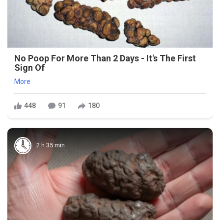
No Poop For More Than 2 Days - It's The First
Sign Of
More
448
91
180
2 h 35 min