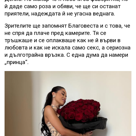
й даде само роза и обяви, че ще си останат
приятели, надеждата й не угасна веднага.
Зрителите ще запомнят Благовеста и с това, че
не спря да плаче пред камерите. Тя се
тръшкаше и се оплакваше как не й върви в
любовта и как не искала само секс, а сериозна
и дълготрайна връзка. С една дума да намери
„принца“.