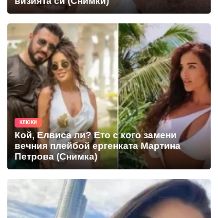
визията си (Снимки)
КЛЮКИ
Кой, Елвиса ли? Ето с кого замени
вечния плейбой ергенката Мартина
Петрова (Снимка)