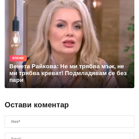
КЛЮКИ
Венета Райкова: Не ми трябва мъж, не
ми трябва креват! Подмладявам се без
пари
Остави коментар