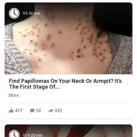
9 h 52 min
Find Papillomas On Your Neck Or Armpit? It's
The First Stage Of...
More
417
53
332
11 h 20 min