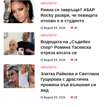
ЛЮБОПИТНО
Риана се завръща? A$AP
Rocky разкри, че певицата
отново е в студиото
August 09, 2026
49
ЛЮБОПИТНО
Водещата на „Съдебен
спор“ Ромина Тасевска
отряза косата си
August 09, 2026
28
ЛЮБОПИТНО
Златка Райкова и Светлана
Гущерова с драстична
промяна във външния си
вид
August 09, 2026
28