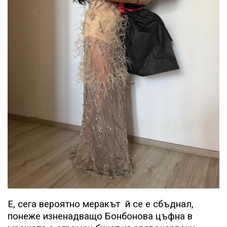
Е, сега вероятно меракът
й се е сбъднал,
понеже изненадващо Бонбонова цъфна в