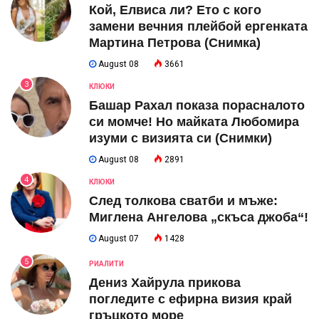
Кой, Елвиса ли? Ето с кого
замени вечния плейбой ергенката
Мартина Петрова (Снимка)
August 08
3661
3
КЛЮКИ
Башар Рахал показа порасналото
си момче! Но майката Любомира
изуми с визията си (Снимки)
August 08
2891
4
КЛЮКИ
След толкова сватби и мъже:
Миглена Ангелова „скъса джоба“!
August 07
1428
5
РИАЛИТИ
Дениз Хайрула прикова
погледите с ефирна визия край
гръцкото море