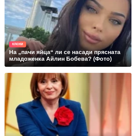
КЛЮКИ
На „пачи яйца“ ли се насади прясната
младоженка Айлин Бобева? (Фото)