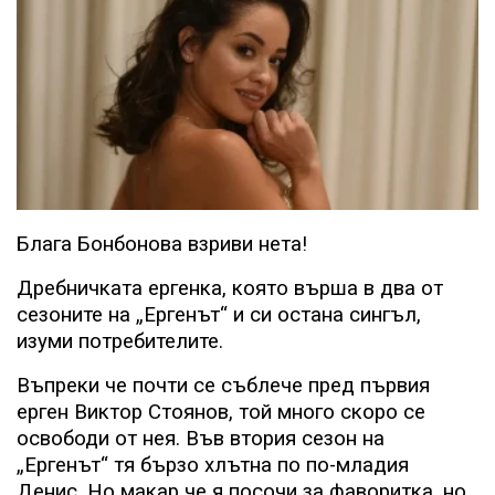
Блага Бонбонова взриви нета!
Дребничката ергенка, която върша в два от
сезоните на „Ергенът“ и си остана сингъл,
изуми потребителите.
Въпреки че почти се съблече пред първия
ерген Виктор Стоянов, той много скоро се
освободи от нея. Във втория сезон на
„Ергенът“ тя бързо хлътна по по-младия
Денис. Но макар че я посочи за фаворитка, но