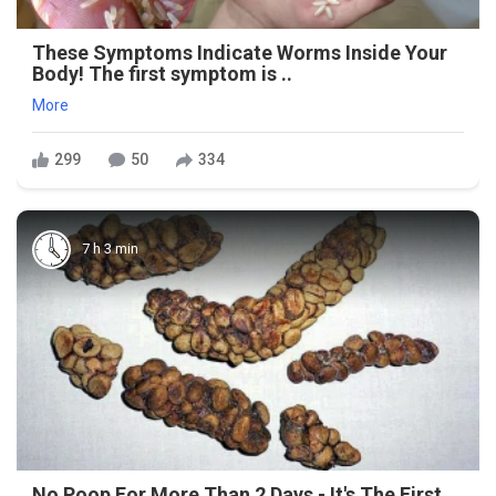
These Symptoms Indicate Worms Inside Your
Body! The first symptom is ..
More
299
50
334
7 h 3 min
No Poop For More Than 2 Days - It's The First