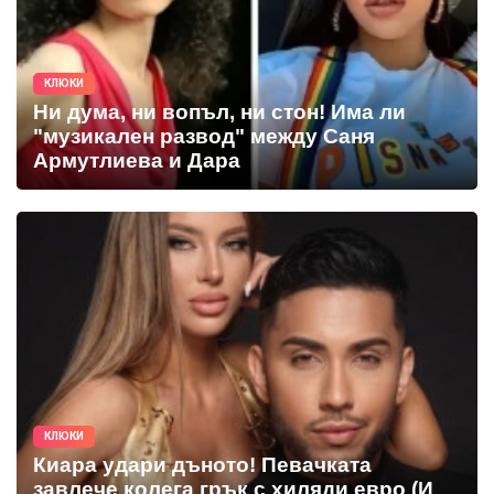
КЛЮКИ
Ни дума, ни вопъл, ни стон! Има ли
"музикален развод" между Саня
Армутлиева и Дара
КЛЮКИ
Киара удари дъното! Певачката
завлече колега грък с хиляди евро (И