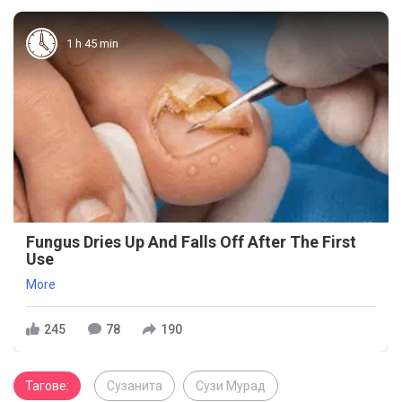
1 h 45 min
Fungus Dries Up And Falls Off After The First
Use
More
245
78
190
Тагове:
Сузанита
Сузи Мурад