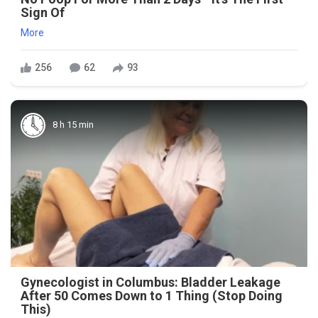
Sign Of
More
256
62
93
8 h 15 min
Gynecologist in Columbus: Bladder Leakage
After 50 Comes Down to 1 Thing (Stop Doing
This)