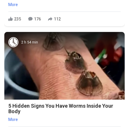
More
235
176
112
2 h 54 min
5 Hidden Signs You Have Worms Inside Your
Body
More