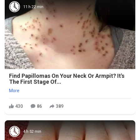
11 h 22 min
Find Papillomas On Your Neck Or Armpit? It's
The First Stage Of...
More
430
86
389
4 h 52 min