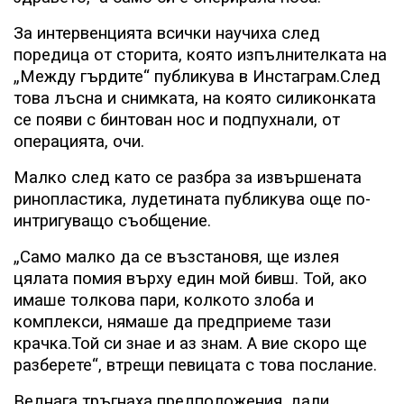
За интервенцията всички научиха след
поредица от сторита, която изпълнителката на
„Между гърдите“ публикува в Инстаграм.След
това лъсна и снимката, на която силиконката
се появи с бинтован нос и подпухнали, от
операцията, очи.
Малко след като се разбра за извършената
ринопластика, лудетината публикува още по-
интригуващо съобщение.
„Само малко да се възстановя, ще излея
цялата помия върху един мой бивш. Той, ако
имаше толкова пари, колкото злоба и
комплекси, нямаше да предприеме тази
крачка.Той си знае и аз знам. А вие скоро ще
разберете“, втрещи певицата с това послание.
Веднага тръгнаха предположения, дали