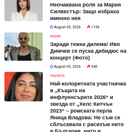
Неочаквана роля за Мария
Силвестър: Защо избраха
именно нея
August 05, 2026
1106
КЛЮКИ
Заради тежка дилема! Иво
Димчев се пуска дибидюс на
концерт (Фото)
August 05, 2026
945
РИАЛИТИ
Най-колоритната участничка
в „Къщата на
инфлуенсърите 2026“ и
звезда от „Хелс Китчън
2023“ – ромската перла
Яница Владова: Не съм се
сблъсквала с расизъм нито
в България, нито в