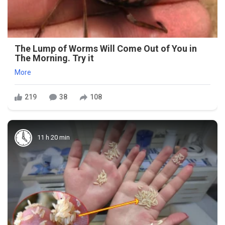
The Lump of Worms Will Come Out of You in
The Morning. Try it
More
219
38
108
11 h 20 min