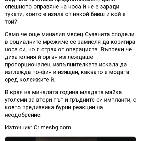
спешното оправяне на носа й не е заради
тукати, които е изяла от някой бивш и кой е
той?
Само че още миналия месец Сузанита сподели
в социалните мрежи,че се замисля да коригира
носа си, но я страх от операцията. Въпреки че
дихателния й орган изглеждаше
пропорционален, изпълнителката искала да
изглежда по-фин и изящен, каквато е модата
сред колежките й.
В края на миналата година младата майка
уголеми за втори път и гръдните си импланти, с
което предизвика бурни реакции на
неодобрение.
Източник: Crimesbg.com