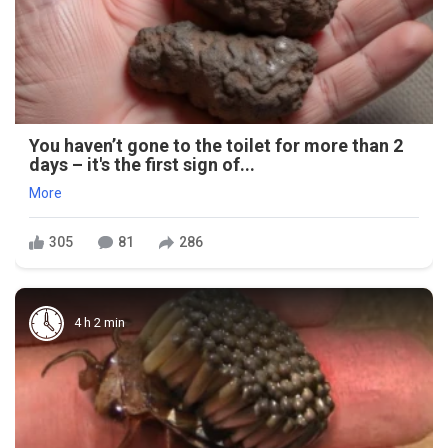
You haven’t gone to the toilet for more than 2
days – it's the first sign of...
More
305
81
286
4 h 2 min