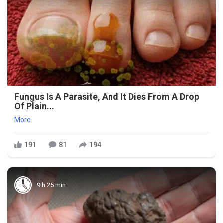
Fungus Is A Parasite, And It Dies From A Drop
Of Plain...
More
191
81
194
9 h 25 min