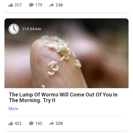
357
179
248
11 h 34 min
The Lump Of Worms Will Come Out Of You In
The Morning. Try It
More
433
145
208