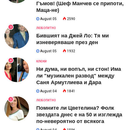
Гъмов! (Шеф Манчев се припоти,
Маца-не)
August 05
2590
3
ЛЮБОПИТНО
Бившият на Джей Ло: Тя ми
изневеряваше през ден
August 05
1932
4
КЛЮКИ
Ни дума, ни вопъл, ни стон! Има
ли "музикален развод" между
Саня Армутлиева и Дара
August 04
1841
5
ЛЮБОПИТНО
Помните ли Цветелина? Фолк
звездата днес е на 50 и изглежда
по-невероятно от всякога