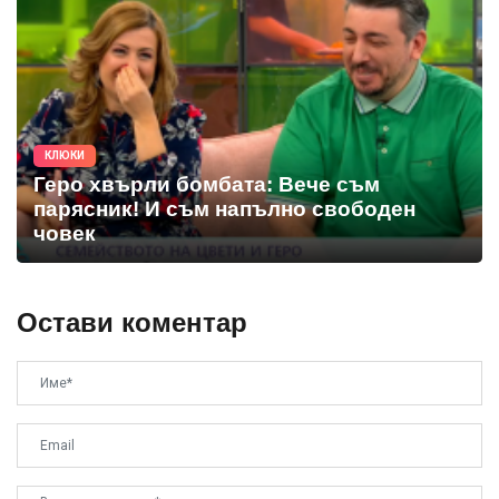
КЛЮКИ
Геро хвърли бомбата: Вече съм
парясник! И съм напълно свободен
човек
Остави коментар