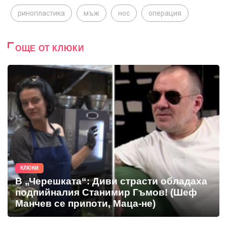
ринопластика
мъж
нос
операция
ОЩЕ ОТ КЛЮКИ
КЛЮКИ
В „Черешката“: Диви страсти обладаха
подпийналия Станимир Гъмов! (Шеф
Манчев се припоти, Маца-не)