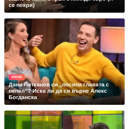
се покри)
КЛЮКИ
Дани Петканов си „посипа главата с
пепел“? Иска ли да си върне Алекс
Богданска