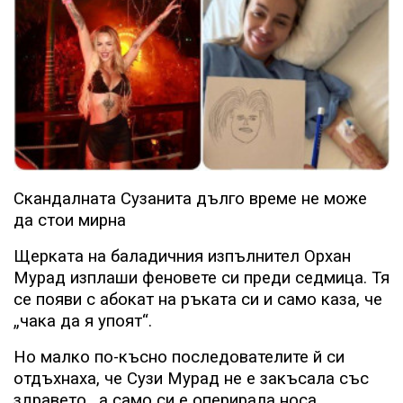
Скандалната Сузанита дълго време не може
да стои мирна
Щерката на баладичния изпълнител Орхан
Мурад изплаши феновете си преди седмица. Тя
се появи с абокат на ръката си и само каза, че
„чака да я упоят“.
Но малко по-късно последователите й си
отдъхнаха, че Сузи Мурад не е закъсала със
здравето,
а само си е оперирала носа.