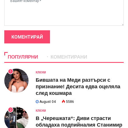
КОМЕНТИРАЙ
ПОПУЛЯРНИ
КОМЕНТИРАНИ
1
КЛЮКИ
Бившата на Меди разтърси с
признание! Десита едва оцеляла
след кошмара
August 04
5586
2
КЛЮКИ
В „Черешката“: Диви страсти
обладаха подпийналия Станимир