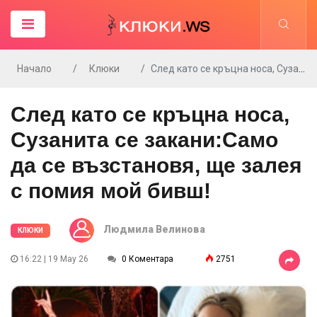
Начало
Клюки
След като се кръцна носа, Сузанита се закани:Само да се възстановя, ще залея с помия мой бивш!
След като се кръцна носа,
Сузанита се закани:Само
да се възстановя, ще залея
с помия мой бивш!
Людмила Велинова
КЛЮКИ
16:22 | 19 May 26
0 Коментара
2751