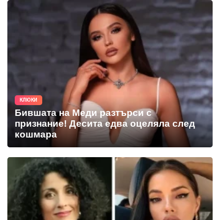
КЛЮКИ
Бившата на Меди разтърси с
признание! Десита едва оцеляла след
кошмара