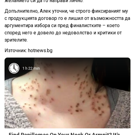
желанието си да го направи лично.
Допълнително, Алек уточни, че строго фиксираният му
с продукцията договор го е лишил от възможността да
аргументира избора си пред финалистките – което
според него е довело до недоволство и критики от
зрителите.
Източник: hotnews.bg
1 h 22 min
Find Papillomas On Your Neck Or Armpit? It's