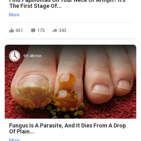
The First Stage Of...
More
451
175
343
9 h 48 min
Fungus Is A Parasite, And It Dies From A Drop
Of Plain...
More