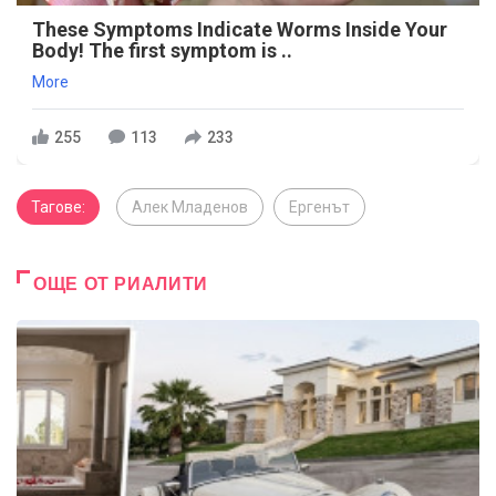
These Symptoms Indicate Worms Inside Your
Body! The first symptom is ..
More
255
113
233
Тагове:
Алек Младенов
Ергенът
ОЩЕ ОТ РИАЛИТИ