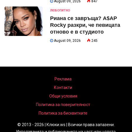
August 09, 2026
847
ЛЮБОПИТНО
Риана се завръща? A$AP
Rocky разкри, че певицата
отново е в студиото
August 09, 2026
245
Реклама
Контакти
Общи условия
Политика за поверителност
Политика за бисквитките
© 2013 - 2026 | Клюки.ws | Всички права запазени.
Използването и публикуването на част или цялото