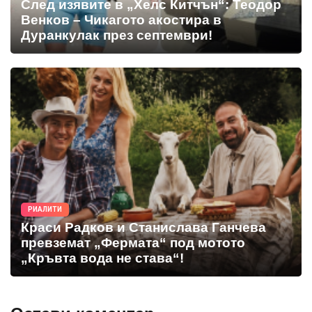
След изявите в „Хелс Китчън“: Теодор
Венков – Чикагото акостира в
Дуранкулак през септември!
РИАЛИТИ
Краси Радков и Станислава Ганчева
превземат „Фермата“ под мотото
„Кръвта вода не става“!