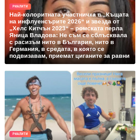
РИАЛИТИ
Най-колоритната участничка в „Къщата
на инфлуенсърите 2026“ и звезда от
„Хелс Китчън 2023“ – ромската перла
Яница Владова: Не съм се сблъсквала
с расизъм нито в България, нито в
Германия, в средата, в която се
подвизавам, приемат циганите за равни
РИАЛИТИ