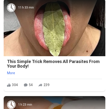
11 h 33 min
This Simple Trick Removes All Parasites From
Your Body!
More
304
54
239
1 h 23 min