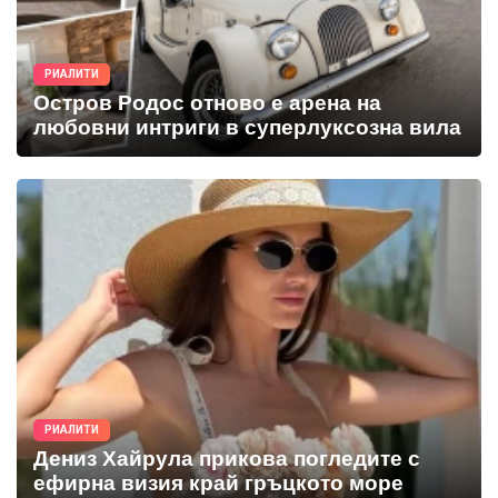
РИАЛИТИ
Остров Родос отново е арена на
любовни интриги в суперлуксозна вила
РИАЛИТИ
Дениз Хайрула прикова погледите с
ефирна визия край гръцкото море