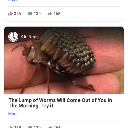
355
139
168
9 h 19 min
The Lump of Worms Will Come Out of You in
The Morning. Try it
More
268
129
264