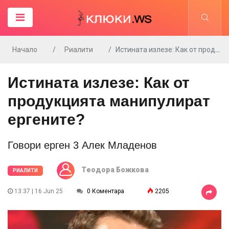
Начало
Риалити
Истината излезе: Как от продукцията манипулират ергените?
Истината излезе: Как от
продукцията манипулират
ергените?
Говори ерген 3 Алек Младенов
Tеодора Божкова
РИАЛИТИ
13:37 | 16 Jun 25
0 Коментара
2205