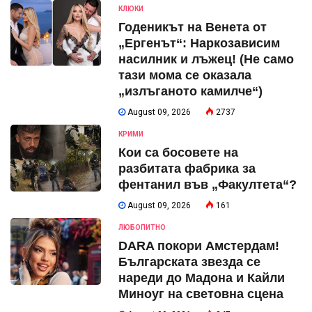
КЛЮКИ
Годеникът на Венета от
„Ергенът“: Наркозависим
насилник и лъжец! (Не само
тази мома се оказала
„излъганото камилче“)
August 09, 2026
2737
КРИМИ
Кои са босовете на
разбитата фабрика за
фентанил във „Факултета“?
August 09, 2026
161
ЛЮБОПИТНО
DARA покори Амстердам!
Българската звезда се
нареди до Мадона и Кайли
Миноуг на световна сцена