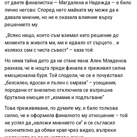
от двете финалистки — Магдалена и Надежда — е било
лично негово. Според него майката му може да е
давала мнение, но не е оказала влияние върху
решението му.
„Всяко нещо, което съм взимал като решение до
момента в живота ми, ми е идвало от сърцето… и
излязох сам с чиста съвест“ – каза той.
Но няма тайна дето да не стане явна: Алек Младенов
разказа, че в нощта преди финала е преживял силна
емоционална буря. Той сподели, че се е почувствал
„безсилен, ядосан и пълен с омраза“ – усещания,
породени от внезапно отключила се вътрешна
брутална емоция от „измама и подлъгване“
Това преживяване, по думите му, е било толкова
силно, че е оформила финалното му отношение – той
не успял да „наложи мнението си“ и се съгласил
окончателно да обяви края чрез видео, въпреки