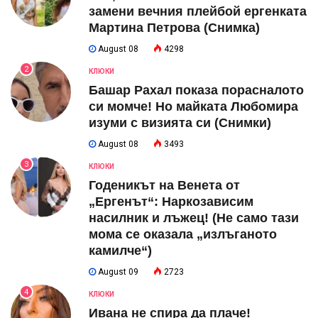
замени вечния плейбой ергенката
Мартина Петрова (Снимка)
August 08
4298
2
КЛЮКИ
Башар Рахал показа порасналото
си момче! Но майката Любомира
изуми с визията си (Снимки)
August 08
3493
3
КЛЮКИ
Годеникът на Венета от
„Ергенът“: Наркозависим
насилник и лъжец! (Не само тази
мома се оказала „излъганото
камилче“)
August 09
2723
4
КЛЮКИ
Ивана не спира да плаче!