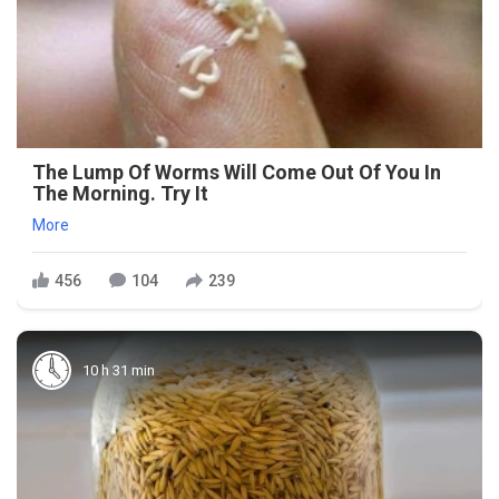
The Lump Of Worms Will Come Out Of You In
The Morning. Try It
More
456
104
239
10 h 31 min