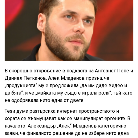
В скорошно откровение в подкаста на Антоанет Пепе и
Даниел Петканов, Алек Младенов призна, че
„продукцията“ му е предложила „да им даде видео и
да бяга“, и че „майката му също е играла роля“, тъй като
не одобрявала нито една от двете.
Тези думи разтърсиха интернет пространството и
хората се възмущават как се манипулират ергените. В
началото Александър „Алек“ Младенов категорично
заяви, че финалното решение да не избере нито една